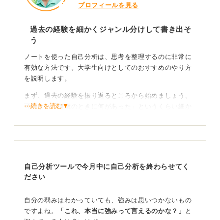
プロフィールを見る
過去の経験を細かくジャンル分けして書き出そ
う
ノートを使った自己分析は、思考を整理するのに非常に
有効な方法です。大学生向けとしてのおすすめのやり方
を説明します。
まず、過去の経験を振り返るところから始めましょう。
⋯続きを読む▼
可能なら「何歳のときに何があった」というくらい細か
く書き出せると良いですが、難しければ「小学校の頃」
「中学校の頃」「大学の頃」といったざっくりとした区
切りでも大丈夫です。
そのなかで、実際に起きたことや印象に残っている出来
自己分析ツールで今月中に自己分析を終わらせてく
事、努力したことなどを書き出していきましょう。
ださい
次に、書き出した出来事をジャンル分けしてみるのも良
いです。たとえば、「勉強関係」「アルバイト」「部活
自分の弱みはわかっていても、強みは思いつかないもの
動」「家庭内の出来事」といった分類です。このように
ですよね。
「これ、本当に強みって言えるのかな？」
と
細分化しながら思い出していくと、新たな気付きが得ら