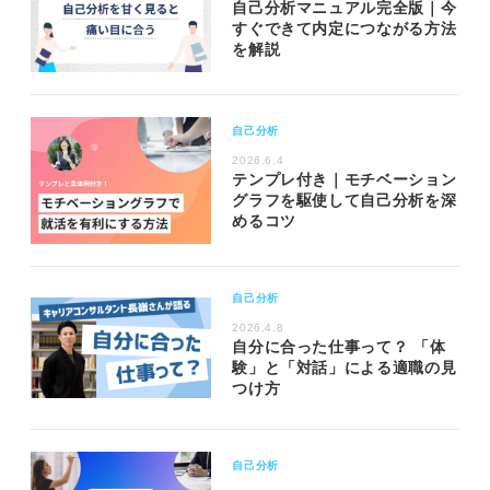
自己分析マニュアル完全版｜今
すぐできて内定につながる方法
を解説
自己分析
2026.6.4
テンプレ付き｜モチベーション
グラフを駆使して自己分析を深
めるコツ
自己分析
2026.4.8
自分に合った仕事って？ 「体
験」と「対話」による適職の見
つけ方
自己分析