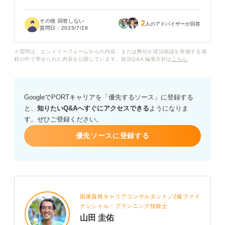
効率的で、かつ深く自分と向き合えるような自己分析の
やり方で、ノートを使った具体的なアプローチがあれば
その他 回答しない
2
教えていただきたいです。
人のアドバイザーが回答
質問日：
2025/7/28
たとえばノートにどのような項目を書き出すのか、どん
※質問は、エントリーフォームからの内容、または弊社が就活相談を実施する過
なツールやフレームワークを参考にすれば良いのかな
程の中で寄せられた内容を公開しています。就活Q&A 編集方針は
こちら
ど、大学生が無理なく取り組める方法を教えてくださ
い。
GoogleでPORTキャリアを「優先するソース」に登録する
また、実際の大学生がノートを使って自己分析をおこな
と、
知りたいQ&Aへすぐにアクセスできる
ようになりま
った記入例や成功談などあれば知りたいです。
す。ぜひご登録ください。
優先ソースに登録する
国家資格キャリアコンサルタント／2級ファイ
ナンシャル・プランニング技能士
山田 圭佑