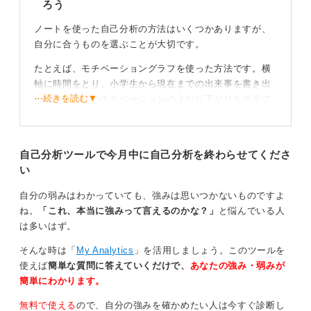
ろう
ノートを使った自己分析の方法はいくつかありますが、
自分に合うものを選ぶことが大切です。
たとえば、モチベーショングラフを使った方法です。横
軸に時間をとり、小学生から現在までの出来事を書き出
⋯続きを読む▼
し、そのときのモチベーションの上がり下がりをグラフ
で示します。視覚的に自分の感情と出来事を結び付けや
すい方法です。
自己分析ツールで今月中に自己分析を終わらせてくださ
出来事と感情を整理！ 自分に合った方法で自己分析
い
しよう
自分の弱みはわかっていても、強みは思いつかないものですよ
また、出来事と感情を書き出しという方法もあります。
ね。
「これ、本当に強みって言えるのかな？」
と悩んでいる人
ノートに、頑張ったこと、苦労したこと、楽しかったこ
は多いはず。
となどの記憶に残っている出来事を思いつく限り書き出
そんな時は「
My Analytics
」を活用しましょう。このツールを
していきます。その出来事の横に、そのときにワクワク
使えば
簡単な質問に答えていくだけで、
あなたの強み・弱みが
した、しんどかった、うれしかったなど、どう感じたか
簡単にわかります。
を具体的に書き添えましょう。
無料で使える
ので、自分の強みを確かめたい人は今すぐ診断し
どちらの方法も、出来事とそれに紐づく感情を整理する