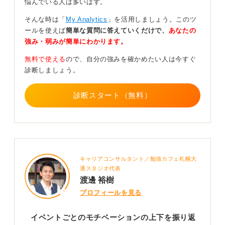
悩んでいる人は多いはず。
れやすいですよ。
そんな時は「
My Analytics
」を活用しましょう。このツ
他人の視点も取り入れて感情や行動を詳細に記そう
ールを使えば
簡単な質問に答えていくだけで、
あなたの
強み・弱みが簡単にわかります。
それぞれの出来事について、さらに深く掘り下げて書き
無料で使える
ので、自分の強みを確かめたい人は今すぐ
込んでいきましょう。具体的には、「どういう出来事を
診断しましょう。
誰とやった結果、自分はどう感じ、どう行動して、結果
どうなったのか。そこから何を学び、今の自分にどうつ
診断スタート（無料）
ながっているか」という視点です。
細かく分ければ、心の動きや体の動きなど、いくらでも
項目を分けられるはずです。無理のない範囲で細分化し
ていきましょう。そして、あなたの記憶だけでは曖昧な
部分も出てくるので、友人や家族に「あの頃の私ってど
キャリアコンサルタント／勉強カフェ札幌大
うだった？」とたずねてみる「取材」もおすすめです。
通スタジオ代表
他人の客観的な視点を取り入れることで、より多角的に
渡邊 裕樹
自分を理解し、自己分析を深められるでしょう。
プロフィールを見る
0
イベントごとのモチベーションの上下を振り返