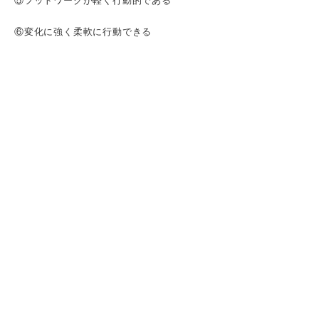
⑤フットワークが軽く行動的である
⑥変化に強く柔軟に行動できる
長所のポジティブさが光る自己PRの作り方
ステップ①企業が求める人物像を理解する
ステップ②ポジティブさを言い換える
ステップ③ポジティブさが活きた経験を整理す
る
ステップ④適切な構成に沿って文章を組み立て
る
長所「ポジティブ」のNGパターン
楽観的すぎて慎重さが足りない