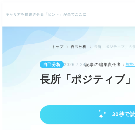
キャリアを前進させる「ヒント」が全てここに
トップ
自己分析
長所「ポジティブ」の
自己分析
2026.7.24
記事の編集責任者：
熊野
長所「ポジティブ」
30秒で
就活のプロが明かすポジティブさ
企業は長所の再現性を重視するた