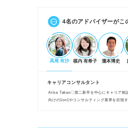
単に楽観的なだけでなく失敗を成
チームへの好影響や企業目標への
POINT：エピソードを通じて入
4名のアドバイザーがこ
自分らしさが伝わるポジティブさ
逆境への強さや周囲の士気を高め
高尾 有沙
楳内 有希子
瀧本博史
失敗を学びと捉えて切り替える打
突発的なトラブルにも柔軟に行動
例：イギリス留学で言葉の壁を乗
キャリアコンサルタント
Arisa Takao〇第二新卒を中心にキャ
向けの1on1やコンサルティング業界を目指
好印象を与える自己PRの適切な
が持ち味
自己PRは結論、根拠、詳細、抱
楽観的すぎて慎重さが足りないと