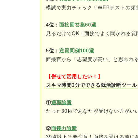
模試で実力チェック！WEBテストの頻
ステップ②ポジティブさ
4位：
面接回答集60選
ステップ③ポジティブさ
見るだけでOK！面接でよく聞かれる質
ステップ④適切な構成に
5位：
逆質問例100選
長所「ポジティブ」のNGパタ
面接官から「志望度が高い」と思われ
楽観的すぎて慎重さが足
【併せて活用したい！】
自己評価が甘く失敗して
スキマ時間3分でできる就活診断ツール
長所のポジティブさは表現とス
①
適職診断
たった30秒であなたが受けない方がい
②
面接力診断
39点以下は要注意！面接を受ける前に