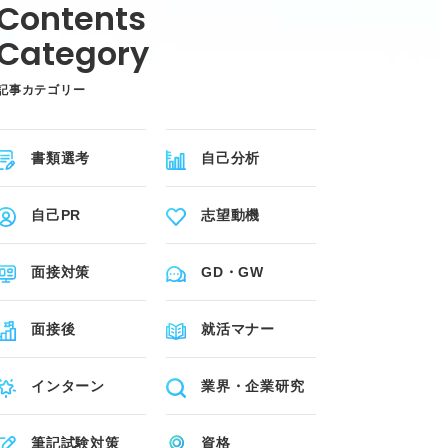
記事カテゴリー
書類選考
自己分析
自己PR
志望動機
面接対策
GD・GW
面接後
就活マナー
インターン
業界・企業研究
筆記試験対策
資格