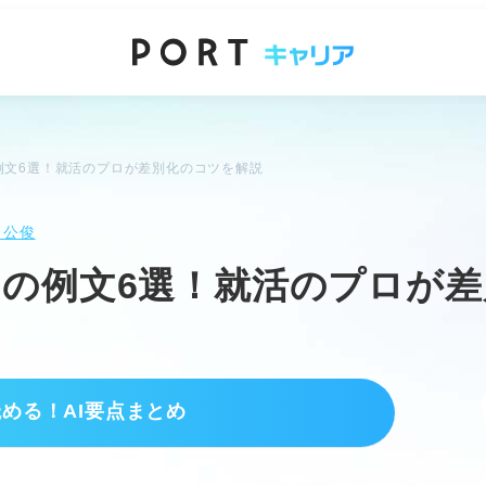
例文6選！就活のプロが差別化のコツを解説
 公俊
の例文6選！就活のプロが
読める！AI要点まとめ
を強みに変えるアピールのカギ
め具体的な場面を語る。