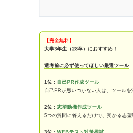
就活のプロに聞く！ 長所「ポ
【言い換え例付き】長所「ポジ
①常に前向きで逆境に強
【完全無料】
②みんなの士気を上げら
大学3年生（28卒）におすすめ！
③積極的にコミュニケー
選考前に必ず使ってほしい厳選ツール
④失敗を学びと捉えて切
1位：
自己PR作成ツール
⑤フットワークが軽く行
自己PRが思いつかない人は、ツールを
⑥変化に強く柔軟に行動
2位：
志望動機作成ツール
5つの質問に答えるだけで、受かる志望
長所のポジティブさが光る自己
ステップ①企業が求める
3位：
WEBテスト対策模試