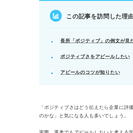
自分のミスを振り返らない反省不
この記事を訪問した理
POINT：PREP法を意識して
記事の該当箇所を見る
長所「ポジティブ」の例文が見
【言い換え例付き】長所「ポジ
ポジティブさをアピールしたい
長所のポジティブさが光る自己
長所「ポジティブ」のNGパタ
アピールのコツが知りたい
長所のポジティブさは表現とス
※AIの特性上、間違いが含まれている場合があ
「ポジティブさはどう伝えたら企業に評
のかな」と気になる人も多いでしょう。
実際、選考でもアピールしたいと考える