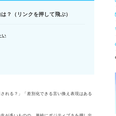
足な印象を与えないよう注意する。
由は？（リンクを押して飛ぶ）
一度読めばすぐ納得できる文章に組み立てる。
たい
ティブ」の例文6選
PRの作り方
ーン
トーリーで差をつけて内定につなげよう
ります。記事本文と併せてご確認ください。
価される？」「差別化できる言い換え表現はある
学生が多いものの、単純にポジティブさを押し出