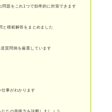
出問題をこれ1つで効率的に対策できます
を言い換える
が活きた経験を整理する
問と模範解答をまとめました
沿って文章を組み立てる
ーン
る逆質問例を厳選しています
りない
も反省しない
トーリーで差をつけて内定につなげよう
い仕事がわかります
あなたの面接力を診断しましょう