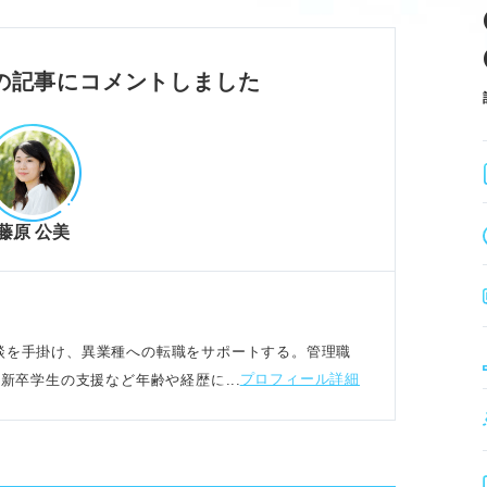
長の糧にするタフさを示す。
貢献を具体化することが大切。
社後の具体的な活躍イメージを伝える。
の記事にコメントしました
の言い換え表現と例文
る力などタイプ別に言い換える。
藤原 公美
たれ強さも大きな強みになる。
できる適応力をアピールする。
り越えインターンに挑戦した事例。
リア相談を手掛け、異業種への転職をサポートする。管理職
プロフィール詳細
す新卒学生の支援など年齢や経歴にとらわれない支援
構成と注意すべきNGパターン
負の順に論理的に構成する。
思われる表現は避ける。