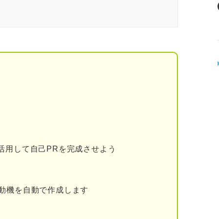
ジティブ」で差別化をするコツとは？
ティブ」の例文6選
い
れる
ションを取れる
り替えられる
動的である
活用して自己PRを完成させよう
できる
動機を自動で作成します
PRの作り方
人物像を理解する