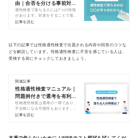
結果、「全然合わない」という可能性になるのを避ける
由｜合否を分ける事前対策
ためにも、性格検査のところは正直に答えていったほう
適性検査で落ちる人には7つの特徴
を検査別で解説
が良いでしょう。
があります。対策をすることで落ち
る可能性は下げられるので、この記
記事を読む
事で紹介している必須対策とキャリ
落ちても悪影響はない！ 次に切り替えて対策をしよ
アコンサルタントのアドバイスを参
う
考にして、適性検査を突破しましょ
う。
以下の記事では性格適性検査で出題される内容や回答のコツな
もし性格検査で落ちてしまっても、その後の選考に悪影
どを解説しています。性格適性検査に不安を感じている人は、
響があるわけではありません。
受検する前にチェックしておきましょう。
企業ごとに求める能力や性格のポイントは異なるため、
気にせず次の選考に臨みましょう。
関連記事
また、さまざまな適性検査に対応できる参考書や、Web
性格適性検査マニュアル｜
上で体験できる問題集などを活用して、対策を進めるこ
問題例付きで選考を有利に
とをおすすめします。
性格適性検査は選考の一環であり、
進める対策を解説
不合格になる可能性もあります。こ
1
の記事では性格適性検査の対策を基
記事を読む
本編・発展編・実践編に分けてキャ
リアコンサルタントが解説します。
性格適性検査の傾向と対策を押さえ
て就活を有利に進めましょう。
本番で焦らないために！WEBテスト模試を試してくだ