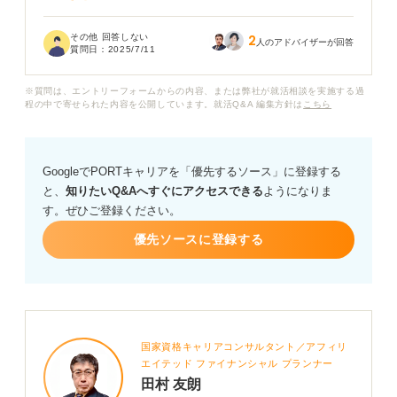
もし性格検査で落ちる可能性があるとすれば、どのよう
その他 回答しない
2
な理由で不合格になることが多いのでしょうか？ 企業側
人のアドバイザーが回答
質問日：
2025/7/11
は性格検査でどのような点を見ているのか、また、受け
る際に何か気をつけるべきことがあれば教えていただき
※質問は、エントリーフォームからの内容、または弊社が就活相談を実施する過
たいです。
程の中で寄せられた内容を公開しています。就活Q&A 編集方針は
こちら
性格検査で不合格にならないために、今からできる対策
や、正直に答えることの重要性など、具体的なアドバイ
GoogleでPORTキャリアを「優先するソース」に登録する
スをお願いします。
と、
知りたいQ&Aへすぐにアクセスできる
ようになりま
す。ぜひご登録ください。
優先ソースに登録する
国家資格キャリアコンサルタント／アフィリ
エイテッド ファイナンシャル プランナー
田村 友朗