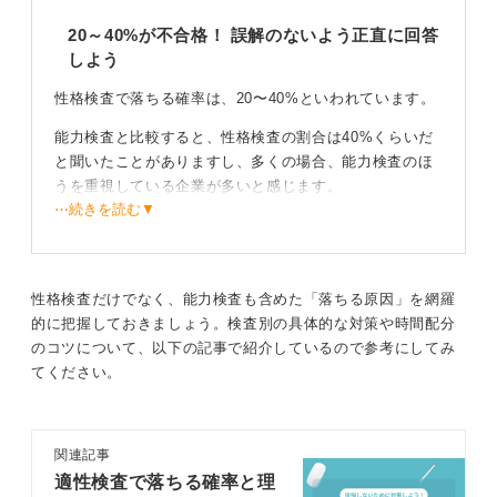
20～40%が不合格！ 誤解のないよう正直に回答
しよう
性格検査で落ちる確率は、20〜40%といわれています。
能力検査と比較すると、性格検査の割合は40%くらいだ
と聞いたことがありますし、多くの場合、能力検査のほ
うを重視している企業が多いと感じます。
⋯続きを読む▼
性格検査で見られているのは、自分の会社との相性や、
自社に合う人なのかどうかといった、性格的な側面から
判断するために実施されていると感じます。
性格検査だけでなく、能力検査も含めた「落ちる原因」を網羅
特に大手企業などは、数千人、数万人といった応募があ
的に把握しておきましょう。検査別の具体的な対策や時間配分
るため、本来であれば一人ひとりと会って精査したいと
のコツについて、以下の記事で紹介しているので参考にしてみ
思いますが、現実的には難しいです。そのため、性格や
てください。
能力の検査で判別をつける手段として活用しているとこ
ろがあるのでしょう。
正直に答えることが非常に大切ですし、企業は自社に合
関連記事
う人を探しています。もし嘘で答えてしまって入社した
適性検査で落ちる確率と理