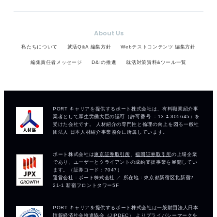
About Us
私たちについて
就活Q&A 編集方針
Webテストコンテンツ 編集方針
編集責任者メッセージ
D&Iの推進
就活対策資料&ツール一覧