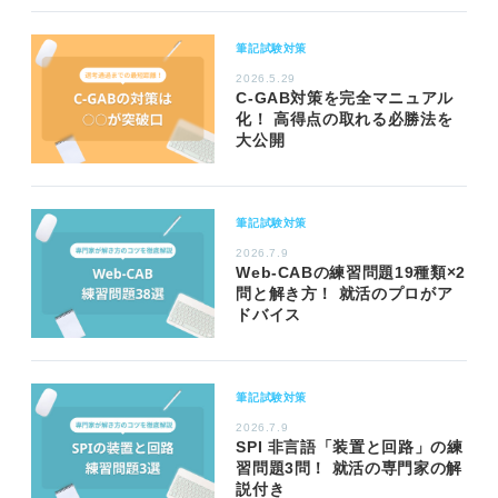
筆記試験対策
2026.5.29
C-GAB対策を完全マニュアル
化！ 高得点の取れる必勝法を
大公開
筆記試験対策
2026.7.9
Web-CABの練習問題19種類×2
問と解き方！ 就活のプロがア
ドバイス
筆記試験対策
2026.7.9
SPI 非言語「装置と回路」の練
習問題3問！ 就活の専門家の解
説付き