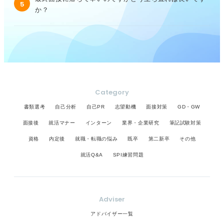
5
か？
Category
書類選考
自己分析
自己PR
志望動機
面接対策
GD・GW
面接後
就活マナー
インターン
業界・企業研究
筆記試験対策
資格
内定後
就職・転職の悩み
既卒
第二新卒
その他
就活Q&A
SPI練習問題
Adviser
アドバイザー一覧