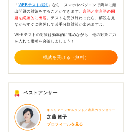
ここで矛盾が生じると「自分を偽っている」と判断され
「
WEBテスト模試
」なら、スマホやパソコンで簡単に頻
る可能性もあるため、正直に回答することが最善策で
出問題の対策をすることができます。
言語と非言語の問
す。自分自身の気持ちにしたがって回答をしていきまし
題を網羅的に出題
。テストを受け終わったら、解説を見
ょう。
ながらすぐに復習して苦手分野対策が出来ますよ。
WEBテストの対策は効率的に進めながら、他の対策に力
0
を入れて選考を突破しましょう！
模試を受ける（無料）
ベストアンサー
キャリアコンサルタント／産業カウンセラー
加藤 賀子
プロフィールを見る