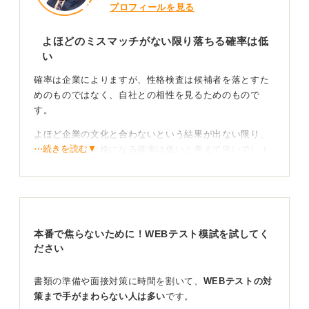
プロフィールを見る
よほどのミスマッチがない限り落ちる確率は低
い
確率は企業によりますが、性格検査は候補者を落とすた
めのものではなく、自社との相性を見るためのもので
す。
よほど企業の文化と合わないという結果が出ない限り、
⋯続きを読む▼
これだけで不合格になる確率は低いと考えて良いでしょ
う。
一貫性を重視！ 正直な気持ちで回答しよう
本番で焦らないために！WEBテスト模試を試してく
ださい
ただし、検査の中には同じ内容を言葉を変えて質問し
書類の準備や面接対策に時間を割いて、
WEBテストの対
て、回答の整合性を見ているものもあります。
策まで手がまわらない人は多い
です。