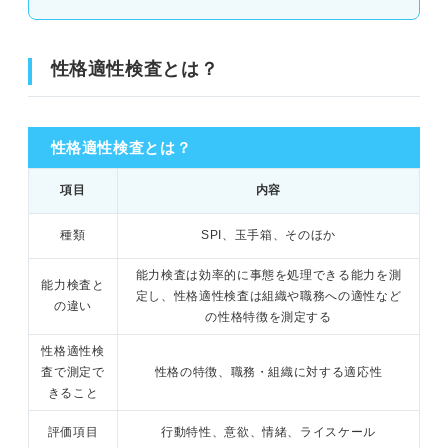
③志望度の低い企業の性格適性検査を受け
⑦未解答がある
る
性格適性検査とは？
⑧性格検査の対策をしていない
企業にマッチした解答をしたい人向けの対策
性格適性検査を受ける前に押さえるべき大前提
職種に合わせて解答したい質問の準備をす
性格適性検査とは？
る
受検のための時間と場所を確保する
企業の風土に合わせて解答したい質問の準
項目
内容
備をする
面接での発言と一貫性をもたせることを意識する
種類
SPI、玉手箱、そのほか
奇をてらった答えは避ける
性格適性検査で落ちても気持ちを切り替えることが
能力検査は効率的に事態を処理できる能力を測
大切
能力検査と
定し、性格適性検査は組織や職務への適性など
の違い
基本編！ 性格適性検査の3つの対策
の性格特徴を測定する
性格適性検査の傾向と対策を押さえて就活を有利に
進めて内定をつかもう！
性格適性検
①自己理解をしておく
査で測定で
性格の特徴、職務・組織に対する適応性
きること
②正直に答える
評価項目
行動特性、意欲、情緒、ライスケール
③矛盾がないように一貫性をもって答える