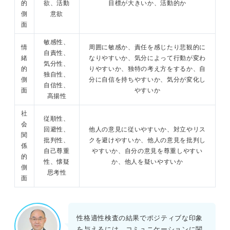
的
欲、活動
目標が大きいか、活動的か
側
意欲
面
敏感性、
情
周囲に敏感か、責任を感じたり悲観的に
自責性、
緒
なりやすいか、気分によって行動が変わ
気分性、
的
りやすいか、独特の考え方をするか、自
独自性、
側
分に自信を持ちやすいか、気分が変化し
自信性、
面
やすいか
高揚性
社
従順性、
会
回避性、
他人の意見に従いやすいか、対立やリス
関
批判性、
クを避けやすいか、他人の意見を批判し
係
自己尊重
やすいか、自分の意見を尊重しやすい
的
性、懐疑
か、他人を疑いやすいか
側
思考性
面
性格適性検査の結果でポジティブな印象
を与えるには、コミュニケーションに関