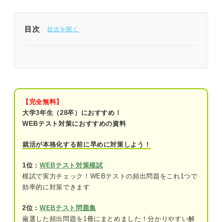
目次
性格適性検査で落ちる可能性は0ではないため対策
をしよう！
性格適性検査とは？
【完全無料】
①性格適性検査の種類
大学3年生（28卒）におすすめ！
WEBテスト対策におすすめの資料
②能力検査との違い
就活が本格化する前に早めに対策しよう！
③性格適性検査で測定できること
1位：
WEBテスト対策模試
④性格適性検査の評価項目
模試で実力チェック！WEBテストの頻出問題をこれ1つで
⑤性格適性検査の受検スタイル
効率的に対策できます
⑥性格適性検査の実施タイミング
2位：
WEBテスト問題集
厳選した頻出問題を1冊にまとめました！分かりやすい解