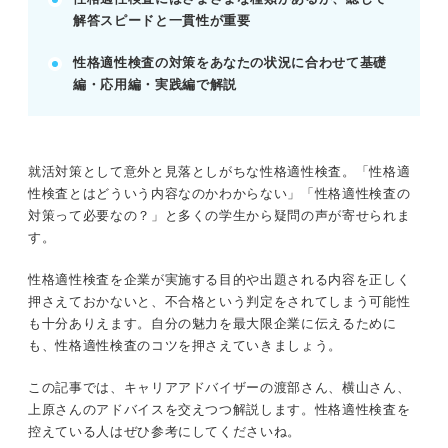
解答スピードと一貫性が重要
境を整える。
結果に一喜一憂せず、次の選考へ気持ちを切り替え
性格適性検査の対策をあなたの状況に合わせて基礎
ることが大切。
編・応用編・実践編で解説
POINT：1問あたりの解答時間を決め、時間切れを
防ぐ工夫が有効。
就活対策として意外と見落としがちな性格適性検査。「性格適
記事の該当箇所を見る
性検査とはどういう内容なのかわからない」「性格適性検査の
性格適性検査で落ちる可能性は0ではないため
対策って必要なの？」と多くの学生から疑問の声が寄せられま
対策をしよう！
す。
性格適性検査とは？
性格適性検査の問題例
性格適性検査を企業が実施する目的や出題される内容を正しく
性格適性検査を実施する企業の目的
押さえておかないと、不合格という判定をされてしまう可能性
も十分ありえます。自分の魅力を最大限企業に伝えるために
も、性格適性検査のコツを押さえていきましょう。
※AIの特性上、間違いが含まれている場合があります。記事本文
と併せてご確認ください。
この記事では、キャリアアドバイザーの渡部さん、横山さん、
上原さんのアドバイスを交えつつ解説します。性格適性検査を
控えている人はぜひ参考にしてくださいね。