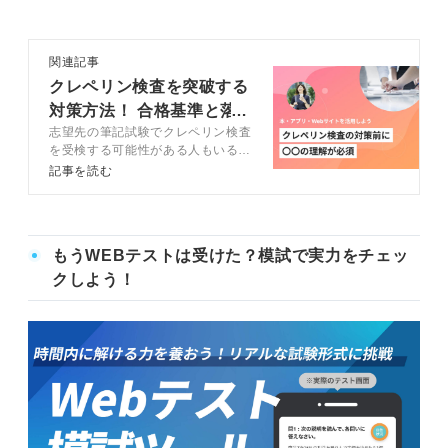
関連記事
クレペリン検査を突破する
対策方法！ 合格基準と落
志望先の筆記試験でクレペリン検査
ちる人の特徴
を受検する可能性がある人もいると
思います。クレペリン検査はほかの
記事を読む
適性検査とは内容が異なるため別途
対策が必要です。この記事ではキャ
リアコンサルタントと一緒にクレペ
リン検査の対策方法を解説します。
もうWEBテストは受けた？模試で実力をチェッ
クしよう！