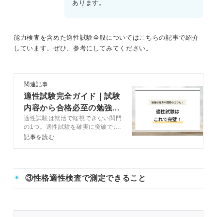
あります。
能力検査を含めた適性試験全般についてはこちらの記事で紹介
しています。ぜひ、参考にしてみてください。
関連記事
適性試験完全ガイド｜試験
内容から合格必至の勉強方
適性試験は就活で軽視できない関門
法まで解説
の1つ。適性試験を確実に突破でき
るよう、キャリアコンサルタントが
記事を読む
おすすめの対策や回答方法を解説し
ます。適性試験の情報を網羅してい
るので、これから対策を始める人は
参考にしましょう。
③性格適性検査で測定できること