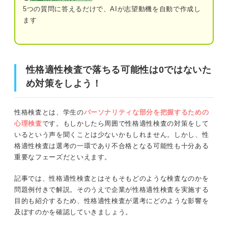
5つの質問に答えるだけで、AIが志望動機を自動で作成し
性格適性検査で落ちることはある？
ます
対策をしなくても合格することはある
性格適性検査で落ちる可能性は0ではないため対策をしよ
う！
性格適性検査の結果だけで落ちる可能性は0
ではない
性格適性検査で落ちる可能性は0ではないた
性格適性検査とは？
め対策をしよう！
性格適性検査で落ちる人の8つの特徴
①性格適性検査の種類
①嘘をついている
性格検査とは、学生の
パーソナリティな部分を把握するための
②能力検査との違い
②解答に矛盾がある
心理検査
です。もしかしたら周囲で性格適性検査の対策をして
いるという声を聞くことは少ないかもしれません。しかし、性
③性格適性検査で測定できること
③解答ミスが多い
格適性検査は選考の一環であり不合格となる可能性も十分ある
重要なフェーズだといえます。
④性格適性検査の評価項目
④解答に時間をかけすぎてしまう
記事では、性格適性検査とはそもそもどのような検査なのかを
⑤極端な解答や曖昧な解答が多い
⑤性格適性検査の受検スタイル
問題例付きで解説。そのうえで企業が性格適性検査を実施する
目的も紹介するため、性格適性検査が選考にどのような影響を
⑥企業の求める人物像と相性が合っていな
⑥性格適性検査の実施タイミング
及ぼすのかを確認していきましょう。
い