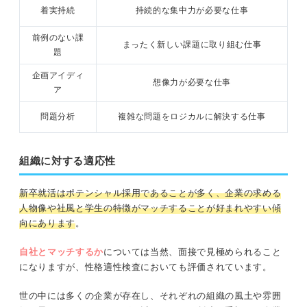
着実持続
持続的な集中力が必要な仕事
前例のない課
まったく新しい課題に取り組む仕事
題
企画アイディ
想像力が必要な仕事
ア
問題分析
複雑な問題をロジカルに解決する仕事
組織に対する適応性
新卒就活はポテンシャル採用であることが多く、企業の求める
人物像や社風と学生の特徴がマッチすることが好まれやすい傾
向にあります
。
自社とマッチするか
については当然、面接で見極められること
になりますが、性格適性検査においても評価されています。
世の中には多くの企業が存在し、それぞれの組織の風土や雰囲