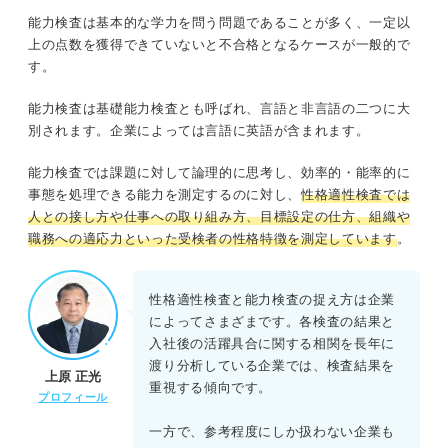
能力検査は基本的な学力を問う問題であることが多く、一定以
上の点数を獲得できていないと不合格となるケースが一般的で
す。
能力検査は基礎能力検査とも呼ばれ、言語と非言語の二つに大
別されます。企業によっては言語に英語が含まれます。
能力検査では課題に対して論理的に思考し、効率的・能率的に
事態を処理できる能力を測定するのに対し、
性格適性検査では
人との接し方や仕事への取り組み方、目標設定の仕方、組織や
職務への適応力といった受検者の性格特徴を測定しています
。
性格適性検査と能力検査の捉え方は企業
によってさまざまです。各検査の結果と
入社後の活躍具合に関する相関を長年に
渡り分析している企業では、検査結果を
上原 正光
重視する傾向です。
プロフィール
一方で、参考程度にしか扱わない企業も