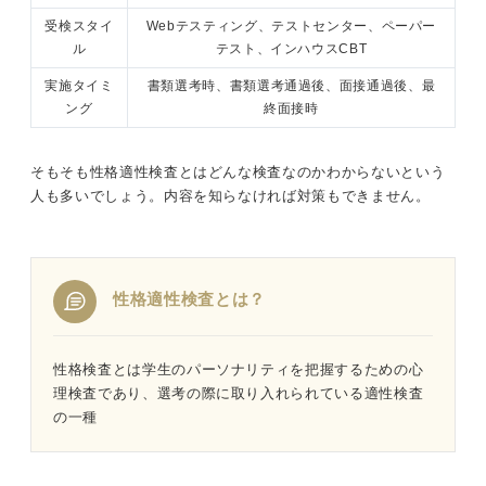
受検スタイ
Webテスティング、テストセンター、ペーパー
ル
テスト、インハウスCBT
発展編！性格適性検査の7つの対策
実施タイミ
書類選考時、書類選考通過後、面接通過後、最
①正解が決まってる質問を押さえる
ング
終面接時
②自己分析をして自分の性格をキーワードで整理する
そもそも性格適性検査とはどんな検査なのかわからないという
人も多いでしょう。内容を知らなければ対策もできません。
③自分の将来ありたい姿を整理する
④企業の求める人物像や社風を調べる
⑤志望職種がある場合は適性を押さえる
性格適性検査とは？
⑥面接での解答を準備する
性格検査とは学生のパーソナリティを把握するための心
⑦答える秒数を決める
理検査であり、選考の際に取り入れられている適性検査
の一種
実践編！ 性格適性検査の3つの練習方法