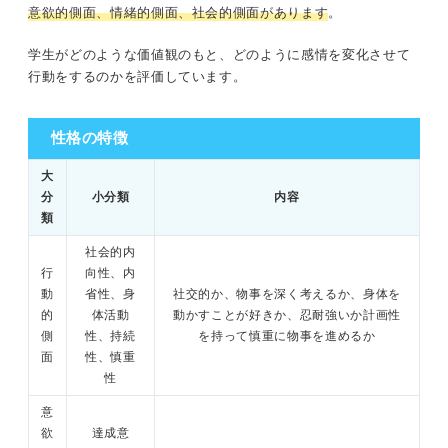
意欲的側面、情緒的側面、社会的側面があります
。
学生がどのような価値観のもと、どのように感情を変化させて
行動をするのかを評価しています。
性格の特徴
大
分
小分類
内容
類
社会的内
行
向性、内
動
省性、身
社交的か、物事を深く考えるか、身体を
的
体活動
動かすことが好きか、忍耐強いか計画性
側
性、持続
を持って慎重に物事を進めるか
面
性、慎重
性
意
欲
達成意