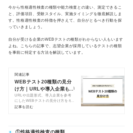
①診断ツールを使ってスピードに慣れる
今から性格適性検査の種類や能力検査との違い、測定できるこ
と、評価項目、受験スタイル、実施タイミングを徹底解説しま
②書籍に付属している性格適性検査を解く
す。性格適性検査の特徴を押さえて、自分がとるべき行動を探
っていきましょう。
③志望度の低い企業の性格適性検査を受ける
自分が受ける企業のWEBテストの種類がわからない人もいます
企業にマッチした解答をしたい人向けの対策
よね。こちらの記事で、志望企業が採用しているテストの種類
を事前に特定する方法を解説しています。
職種に合わせて解答したい質問の準備をする
企業の風土に合わせて解答したい質問の準備をする
関連記事
WEBテスト20種類の見分
性格適性検査で落ちても気持ちを切り替えることが大切
け方｜URLや導入企業も併
URLや出題形式、導入企業を参考
せて徹底解説
にしたWEBテストの見分け方をキ
性格適性検査の傾向と対策を押さえて就活を有利に進めて
ャリアコンサルタントとともに解
記事を読む
内定をつかもう！
説。主要テスト20種類の見分け方
を押さえれば、就活で必要不可欠な
試験対策が効率良く進められます
よ。
①性格適性検査の種類