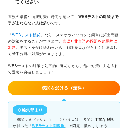
てください
発展編！性格適性検査の7つの対策
性格適性検査で落ちることはある？
①正解が決まってる質問を押さえる
書類の準備や面接対策に時間を割いて、
WEBテストの対策まで
対策をしなくても合格することはある
手がまわらない人は多い
です。
②自己分析をして自分の性格をキーワード
で整理する
性格適性検査の結果だけで落ちる可能性は0ではない
「
WEBテスト模試
」なら、スマホやパソコンで簡単に頻出問題
③自分の将来ありたい姿を整理する
の対策をすることができます。
言語と非言語の問題を網羅的に
出題
。テストを受け終わったら、解説を見ながらすぐに復習し
性格適性検査で落ちる人の8つの特徴
④企業の求める人物像や社風を調べる
て苦手分野の対策が出来ますよ。
①嘘をついている
⑤志望職種がある場合は適性を押さえる
WEBテストの対策は効率的に進めながら、他の対策に力を入れ
て選考を突破しましょう！
②解答に矛盾がある
⑥面接での解答を準備する
③解答ミスが多い
⑦答える秒数を決める
模試を受ける（無料）
④解答に時間をかけすぎてしまう
実践編！ 性格適性検査の3つの練習方法
編集部より
①診断ツールを使ってスピードに慣れる
⑤極端な解答や曖昧な解答が多い
「模試はまだ早いかも…」という人は、各問に
丁寧な解説
②書籍に付属している性格適性検査を解く
⑥企業の求める人物像と相性が合っていない
が付いた「
WEBテスト問題集
」で問題に慣れましょう！