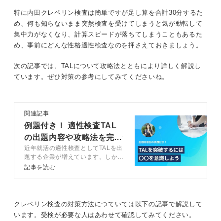
特に内田クレペリン検査は簡単ですが足し算を合計30分するた
め、何も知らないまま突然検査を受けてしまうと気が動転して
集中力がなくなり、計算スピードが落ちてしまうこともあるた
め、事前にどんな性格適性検査なのを押さえておきましょう。
次の記事では、TALについて攻略法とともにより詳しく解説し
ています。ぜひ対策の参考にしてみてくださいね。
関連記事
例題付き！ 適性検査TAL
の出題内容や攻略法を完全
近年就活の適性検査としてTALを出
網羅
題する企業が増えています。しか
し、TALについて把握できていない
記事を読む
人も多いでしょう。この記事ではキ
ャリアコンサルタントと一緒に、
TALの出題内容や回答のコツなどを
解説します。
クレペリン検査の対策方法につていては以下の記事で解説して
います。受検が必要な人はあわせて確認してみてください。