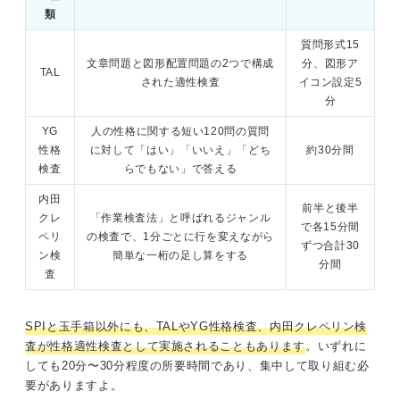
類
質問形式15
文章問題と図形配置問題の2つで構成
分、図形ア
TAL
された適性検査
イコン設定5
分
YG
人の性格に関する短い120問の質問
性格
に対して「はい」「いいえ」「どち
約30分間
検査
らでもない」で答える
内田
前半と後半
クレ
「作業検査法」と呼ばれるジャンル
で各15分間
ペリ
の検査で、1分ごとに行を変えながら
ずつ合計30
ン検
簡単な一桁の足し算をする
分間
査
SPIと玉手箱以外にも、TALやYG性格検査、内田クレペリン検
査が性格適性検査として実施されることもあります
。いずれに
しても20分〜30分程度の所要時間であり、集中して取り組む必
要がありますよ。