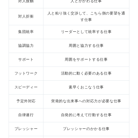
対人接触
人とかかわる仕事
人と粘り強く交渉して、こちら側の要望を通
対人折衝
す仕事
集団統率
リーダーとして統率する仕事
協調協力
周囲と協力する仕事
サポート
周囲をサポートする仕事
フットワーク
活動的に動く必要のある仕事
スピーディー
素早くおこなう仕事
予定外対応
突発的な出来事への対応力が必要な仕事
自律遂行
自発的に考えて行動する仕事
プレッシャー
プレッシャーのかかる仕事