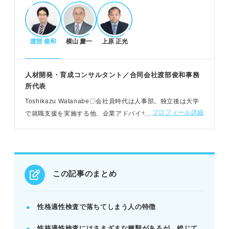
POINT：ライスケールで虚偽傾向を測るため、正直
な回答が重要視される。
渡部 俊和
横山 慶一
上原 正光
性格適性検査の対策法
自己理解を深め、正直かつ一貫性のある回答を心が
人材開発・育成コンサルタント／合同会社渡部俊和事務
ける。
所代表
企業の求める人物像や社風を調べ、適度に合わせた
Toshikazu Watanabe〇会社員時代は人事部。独立後は大学
回答を意識する。
プロフィール詳細
で就職支援を実施する他、企業アドバイザーも経験。採用・
面接での発言と矛盾しないよう、一貫性を持たせる
媒体・応募者の全ての立場で就職に携わり、3万人以上のコン
準備をする。
サルティングの実績
POINT：ポジティブな印象を与える質問の傾向を把
握し、意識して回答すると有利。
この記事のまとめ
性格適性検査の実践と受検の心構え
診断ツールや問題集で出題形式とスピード感に慣れ
性格適性検査で落ちてしまう人の特徴
る練習をする。
性格適性検査にはさまざまな種類があるが、総じて
受検時は時間と場所を確保し、集中して取り組む環