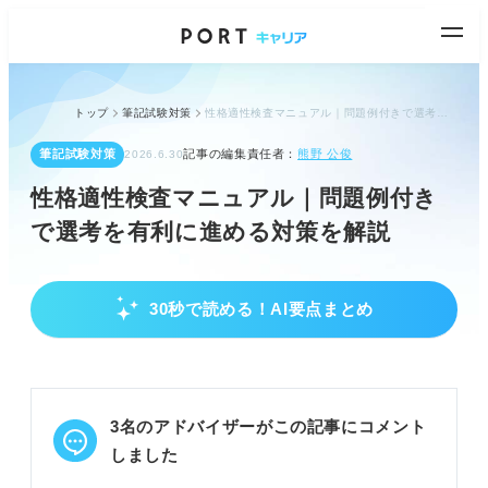
トップ
筆記試験対策
性格適性検査マニュアル｜問題例付きで選考を有利に進める対策を解説
筆記試験対策
記事の編集責任者：
熊野 公俊
2026.6.30
性格適性検査マニュアル｜問題例付き
で選考を有利に進める対策を解説
30秒で読める！AI要点まとめ
性格適性検査の基本と選考での重要性
性格適性検査は選考の一部で、不合格になる可能性
もある。
企業は学生の性格や適応性、相性を見極める目的で
3名のアドバイザーがこの記事にコメント
実施する。
嘘や矛盾、極端な解答は不合格につながるため注意
しました
が必要。