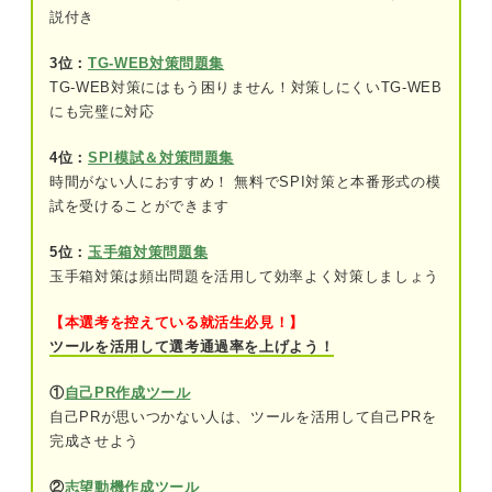
説付き
性格適性検査の問題例
A・Bのいずれかを選択する問題
3位：
TG-WEB対策問題集
TG-WEB対策にはもう困りません！対策しにくいTG-WEB
あてはまる・あてはまらないを選択する問
にも完璧に対応
題
4位：
SPI模試＆対策問題集
図形を貼り付ける問題
時間がない人におすすめ！ 無料でSPI対策と本番形式の模
試を受けることができます
性格適性検査を実施する企業の5つの目的
5位：
玉手箱対策問題集
①企業と学生の相性を見るため
玉手箱対策は頻出問題を活用して効率よく対策しましょう
②次の選考に進める学生の優先順位をつけ
【本選考を控えている就活生必見！】
るため
ツールを活用して選考通過率を上げよう！
③面接での参考材料にするため
①
自己PR作成ツール
自己PRが思いつかない人は、ツールを活用して自己PRを
④面接で確認できなかったことを知るため
完成させよう
⑤配属や教育の参考にするため
②
志望動機作成ツール