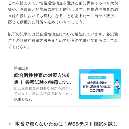
これを踏まえて、性格適性検査を受ける前に押さえるべき大前
性格適性検査の問題例
⑦未解答がある
提や、基礎編と発展編の対策も解説します。性格適性検査の結
果は面接においても有利になることがあるため、自分の状況に
⑧性格検査の対策をしていない
A・Bのいずれかを選択する問題
応じて積極的に対策を進めていきましょう。
あてはまる・あてはまらないを選択する問題
性格適性検査を受ける前に押さえるべき大前提
以下の記事では総合適性検査について解説しています。各試験
受検のための時間と場所を確保する
ごとの特徴や対策方法をまとめているので併せて参考にしてみ
図形を貼り付ける問題
てください。
面接での発言と一貫性をもたせることを意
性格適性検査を実施する企業の5つの目的
識する
関連記事
奇をてらった答えは避ける
①企業と学生の相性を見るため
総合適性検査の対策方法6
選！ 各種試験の特徴ごと
②次の選考に進める学生の優先順位をつけるため
基本編！ 性格適性検査の3つの対策
総合適性検査の概要や例題を紹介し
に解説
ています。就活のプロであるキャリ
①自己理解をしておく
③面接での参考材料にするため
アコンサルタントに具体的な対策方
記事を読む
法や注意点を質問しているので、ぜ
②正直に答える
④面接で確認できなかったことを知るため
ひ確認してみてください。総合適性
検査の傾向と対策を把握して選考を
③矛盾がないように一貫性をもって答える
有利に進めましょう。
⑤配属や教育の参考にするため
本番で焦らないために！WEBテスト模試を試し