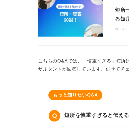
一方で、冷静な性格は長所としてと
短所
冷静さは、トラブル発生時に慌てず
る短
析力、落ち着いた判断力、客観性な
2026.7.
このような特性が特に活かせる業界
員、IT系、研究職、医療系、事務、
精密な作業や冷静な判断が不可欠で
こちらのQ&Aでは、「慎重すぎる」短所
もし自身の冷静な性格を短所として
サルタントが回答しています。併せてチ
アセンターの担当者など、客観的な
ょう。ほかの人がどう感じているか
せん。
Q&A
もっと知りたい
0
短所を慎重すぎると伝え