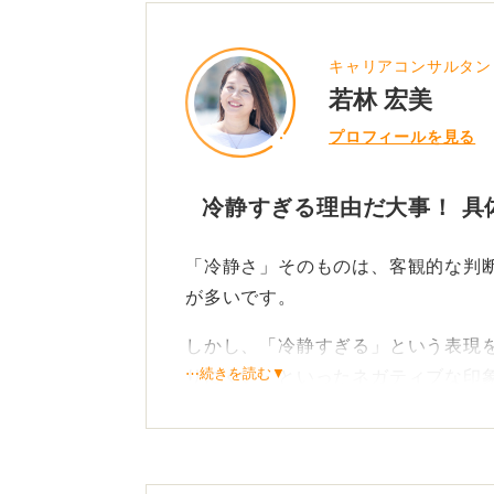
キャリアコンサルタン
若林 宏美
プロフィールを見る
冷静すぎる理由だ大事！ 具
「冷静さ」そのものは、客観的な判
が多いです。
しかし、「冷静すぎる」という表現
⋯続きを読む▼
りにくい」といったネガティブな印
考えてみる必要があります。
なぜ自分で「冷静すぎる」と感じる
的なエピソードをふり返ってみてく