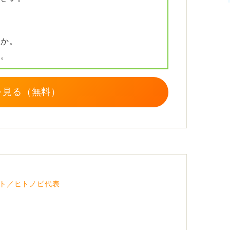
すか。
か。
を見る（無料）
ト／ヒトノビ代表