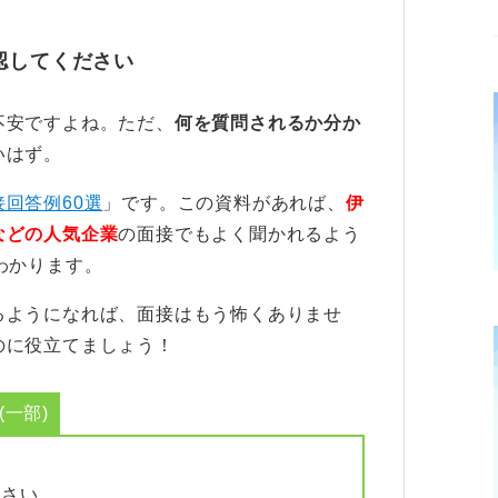
より的確に伝えよう
認してください
表情や仕草から他人に「冷たい」という印象
不安ですよね。ただ、
何を質問されるか分か
自身もそういわれた経験があります。
いはず。
て使うのは、自己分析が不十分ととらえられ
接回答例60選
」です。この資料があれば、
伊
る具体的な特性やエピソードを深掘りし、よ
などの人気企業
の面接でもよく聞かれるよう
しましょう。
わかります。
るようになれば、面接はもう怖くありませ
のに役立てましょう！
一部)
ださい。