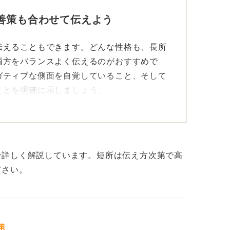
善策も合わせて伝えよう
伝えることもできます。どんな性格も、長所
両方をバランスよく伝えるのがおすすめで
ガティブな側面を自覚していること、そして
ことを明確に示しましょう。
ところです。感情を表に出すことが少ないた
りづらいといわれることがあります。
たり、積極的にあいづちを打ったり、共感を
で詳しく解説しています。短所は伝え方次第で高
ることで、自己認識の高さと改善意欲をアピ
ださい。
静さの使い方を見極めよう
策