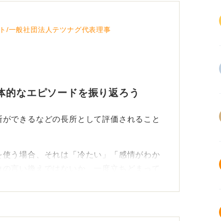
ト/一般社団法人テツナグ代表理事
体的なエピソードを振り返ろう
断ができるなどの長所として評価されること
を使う場合、それは「冷たい」「感情がわか
象の言い換えではないか、一度立ちどまって
のか、どういう場面でそう思ったのか、具体
ださい。