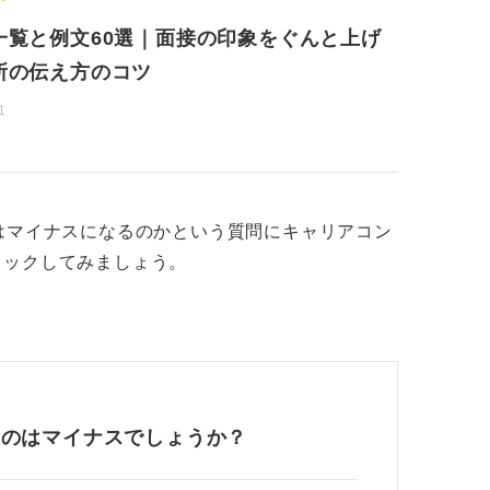
ても重宝される場合も多いです。
一覧と例文60選｜面接の印象をぐんと上げ
対応できる強みであり、的確さ、正確性、分
所の伝え方のコツ
どが高く評価されます。
1
として、銀行、証券などの金融業界、公務
経理職が挙げられます。これらの仕事では、
す。
はマイナスになるのかという質問にキャリアコン
深掘りすることに悩む場合は、友人やキャリ
ェックしてみましょう。
意見をくれる人にたずねてみるのも良いでし
を見ることで、新たな発見があるかもしれま
るのはマイナスでしょうか？