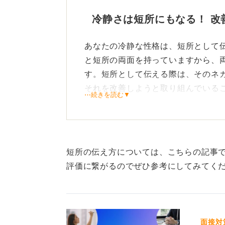
冷静さは短所にもなる！ 改
あなたの冷静な性格は、短所として
と短所の両面を持っていますから、
す。短所として伝える際は、そのネ
それを改善しようと取り組んでいる
⋯続きを読む▼
たとえば、「私の短所は冷静すぎる
め、周囲から何を考えているかわか
そのため、今は意識して笑顔を作っ
短所の伝え方については、こちらの記事
示すことを心掛けています」と伝え
評価に繋がるのでぜひ参考にしてみてく
ールできます。
客観的な意見も参考に！ 冷
面接対