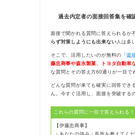
自分の印象を客観的に知って
過去内定者の面接回答集を確
自分ではそんなつもりがなくても、
面接で聞かれる質問に答えられるか
になっている可能性もあります。私
らず対策しようにも出来ない
人は多
「冷静すぎる」をそのまま短所とし
そこで、活用したいのが無料の「
面
るリスクがあります。その背景にあ
藤忠商事や森永製菓、トヨタ自動車
り的確な言葉で表現することを目指
な質問とその答え方60通りが一目で
どんな質問が来ても確実に回答でき
0
ん。今すぐ活用し、面接を突破する
これらの質問に一目で答えられる！(
【伊藤忠商事】
・あなたの強み・長所を教えてく