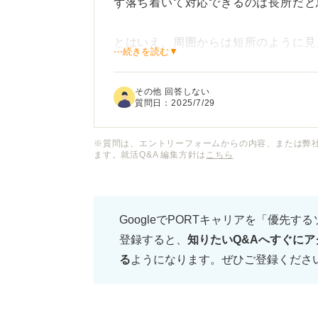
ず落ち着いて対応できるのは長所だと
とはいえ、周囲からは短所のように見
⋯続きを読む▼
所の一つとして伝えようと思っていま
その他 回答しない
冷静さを短所として話す場合、どのよ
質問日：
2025/7/29
また逆に、冷静な性格が長所として重
※質問は、エントリーフォームからの内容、または弊
ます。就活Q&A 編集方針は
こちら
として教えていただきたいです。
GoogleでPORTキャリアを「優先す
登録すると、
知りたいQ&Aへすぐにア
る
ようになります。ぜひご登録くださ