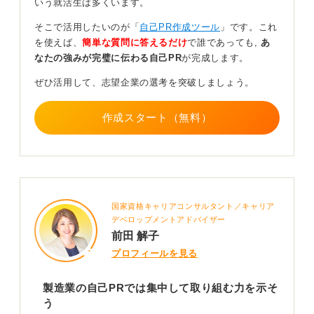
いう就活生は多くいます。
たとえば、品質管理の経験があれば、生産ラインの状況
そこで活用したいのが「
自己PR作成ツール
」です。これ
把握や分析、改善提案といった管理能力や将来を見通す
を使えば、
簡単な質問に答えるだけ
で誰であっても,
あ
力をアピールできるでしょう。
なたの強みが完璧に伝わる自己PR
が完成します。
0
ぜひ活用して、志望企業の選考を突破しましょう。
作成スタート（無料）
国家資格キャリアコンサルタント／キャリア
デベロップメントアドバイザー
前田 解子
プロフィールを見る
製造業の自己PRでは集中して取り組む力を示そ
う