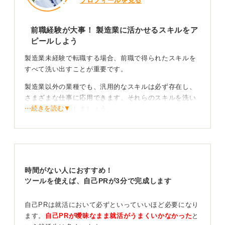
プロフィールを見る
前職経験が大事！ 製造業に活かせるスキルをア
ピールしよう
製造業未経験で転職する場合、前職で得られたスキルを
すべて洗い出すことが重要です。
製造業以外の業種でも、汎用的なスキルは必ず存在し、
さまざまな仕事に応用できます。それらのスキルを洗い
⋯続きを読む▼
出してアピールしましょう。
あなたのスキルをどのように活かすか具体的に伝え
よう
未経験であることは、誰もが通る道です。重要なのは、
時間がない人におすすめ！
社会人としての経験をしっかりとアピールすることで
ツールを使えば、自己PRが3分で完成します
す。
自己PRは就活において必ずといっていいほど必要になり
前職での経験で培われたスキルを、新しい職場でどう活
ます。
自己PRが曖昧なまま就活がうまくいかなかった
と
かせるかを具体的に伝えることがポイントになります。