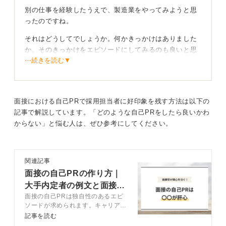
別の仕事を経験したうえで、製造業をやってみようと思
ったのですね。
それはどうしてでしょうか。何かきっかけはありました
か。そのきっかけをエピソードにしてみるのも良いと思
⋯続きを読む▼
います。
また、製造業のイメージはコツコツと、黙々と取り組む
イメージでしょうか。
面接における自己PRで採用担当者に好印象を残す方法は以下の
求められる人物像は一般的に言われているのはものづく
記事で解説しています。「どのような自己PRをしたら良いかわ
りが好き、黙々と作業できる、几帳面で丁寧、体力があ
からない」と悩む人は、ぜひ参考にしてください。
る、手先が器用、機械が好きなどです。質問にあるよう
に、自分の真面目さや集中力、手先の器用さがものづく
りに活かせそうですね。
関連記事
エピソードとしては、何かに集中して取り組んで作り上
面接の自己PRの作り方｜
げた経験を書くと良いと思います。途中で投げ出さずに
大手内定者の例文と面接官
作り上げたというところがポイントです。加えて、几帳
面接の自己PRは独自性のあるエピ
の評価基準も公開
面さや丁寧さなども盛り込むと良いでしょう。
ソードが求められます。キャリアコ
ンサルタントが自己PRで盛り込む
記事を読む
べき内容や作成方法を例文と解説。
あなたの人物像と合わせて入社後の想定をしておこ