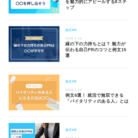
を魅力的にアピールする8ステ
ップ
自己PR
2026.5.14
縁の下の力持ちとは？ 魅力が
伝わる自己PRのコツと例文15
選
自己PR
2026.5.14
例文6選！ 就活で無双できる
「バイタリティのある人」とは
自己PR