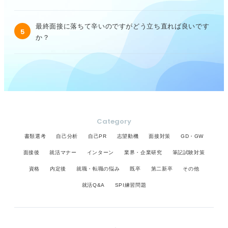
最終面接に落ちて辛いのですがどう立ち直れば良いです
5
か？
Category
書類選考
自己分析
自己PR
志望動機
面接対策
GD・GW
面接後
就活マナー
インターン
業界・企業研究
筆記試験対策
資格
内定後
就職・転職の悩み
既卒
第二新卒
その他
就活Q&A
SPI練習問題