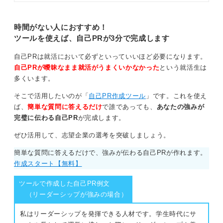
記事を参考に独自性のある自己PR
う
を作成し、他の学生と差別化して面
接を突破しましょう。
時間がない人におすすめ！
そして、もう一つの視点として、その先を考えて欲しい
ツールを使えば、自己PRが3分で完成します
と思います。どんな仕事でも、就いて数年経てば、仕事
を覚えて次の段階に進むことを求められます。
自己PRは就活において必ずといっていいほど必要になります。
自己PRが曖昧なまま就活がうまくいかなかった
という就活生は
製造業であれば、現場の作業員の配置などの人的管理、
多くいます。
製品生産計画の立案、実行、製造ラインの工程管理、機
械や設備の管理など、各方面に管理的な仕事があります
そこで活用したいのが「
自己PR作成ツール
」です。これを使え
ので、どれに進みたいのかも考えておいて欲しいと思い
ば、
簡単な質問に答えるだけ
で誰であっても、
あなたの強みが
ます。
完璧に伝わる自己PR
が完成します。
応募の段階では、まだそこまで考えられないと思うかも
ぜひ活用して、志望企業の選考を突破しましょう。
しれませんが、まずは想像で構いません。自分の性格や
簡単な質問に答えるだけで、強みが伝わる自己PRが作れます。
特徴などを考えて、それぞれの管理の仕事のイメージに
作成スタート【無料】
合うか合わないか、やってみたいかやりたくないかを検
討してみましょう。
ツールで作成した自己PR例文
（リーダーシップが強みの場合）
たとえば、「機械を扱うのが好きなので、設備管理がで
きるようになりたい」などをエピソードの最後に加える
私はリーダーシップを発揮できる人材です。学生時代にサ
のも、意欲やポテンシャルを表す言葉になるでしょう。