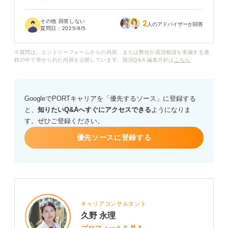
業で求められるスキルや人物像が具体的にわからず、ど
のようにアピールすれば採用担当者に響くのか不安で
その他 回答しない
2
す。
人のアドバイザーが回答
質問日：
2025/8/5
たとえば、未経験でも活かせる真面目さや集中力、手先
※質問は、エントリーフォームからの内容、または弊社が就活相談を実施する過
の器用さなどをアピールするには、どのようなエピソー
程の中で寄せられた内容を公開しています。就活Q&A 編集方針は
こちら
ドを盛り込めば良いでしょうか？ 未経験でも「この人な
ら頑張ってくれそう」と思ってもらえるような、熱意や
ポテンシャルを伝えるための効果的な方法があれば教え
GoogleでPORTキャリアを「優先するソース」に登録する
ていただきたいです。
と、
知りたいQ&Aへすぐにアクセスできる
ようになりま
す。ぜひご登録ください。
優先ソースに登録する
キャリアコンサルタント
久野 永理