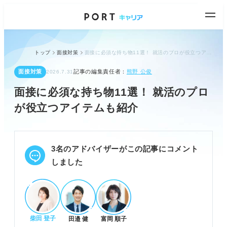
トップ
面接対策
面接に必須な持ち物11選！ 就活のプロが役立つアイテムも紹介
面接対策
記事の編集責任者：
熊野 公俊
2026.7.31
面接に必須な持ち物11選！ 就活のプロ
が役立つアイテムも紹介
3名のアドバイザーがこの記事にコメント
しました
柴田 登子
田邉 健
富岡 順子