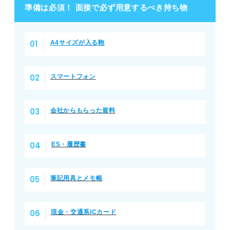
準備は必須！ 面接で必ず用意するべき持ち物
面接で必ず用意するべき持ち物
A4サイズが入る鞄
①A4サイズが入る鞄
スマートフォン
②スマートフォン
③会社からもらった資料
会社からもらった資料
④ES・履歴書
ES・履歴書
⑤筆記用具とメモ帳
⑥現金・交通系ICカード
筆記用具とメモ帳
⑦クリアファイル
現金・交通系ICカード
⑧ハンカチとティッシュ