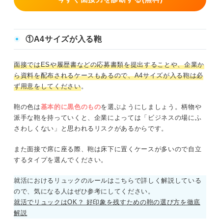
①A4サイズが入る鞄
面接ではESや履歴書などの応募書類を提出することや、企業か
ら資料を配布されるケースもあるので、A4サイズが入る鞄は必
ず用意をしてください
。
鞄の色は
基本的に黒色のもの
を選ぶようにしましょう。柄物や
派手な鞄を持っていくと、企業によっては「ビジネスの場にふ
さわしくない」と思われるリスクがあるからです。
また面接で席に座る際、鞄は床下に置くケースが多いので自立
するタイプを選んでください。
就活におけるリュックのルールはこちらで詳しく解説している
ので、気になる人はぜひ参考にしてください。
就活でリュックはOK？ 好印象を残すための鞄の選び方を徹底
解説