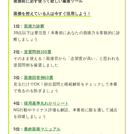
面接前に必ず使って欲しい厳選ツール
④ES・履歴書
面接を控えている人は今すぐ活用しよう！
⑤筆記用具とメモ帳
1位：
面接力診断
39点以下は要注意！本番前にあなたの面接力を客観的に診
⑥現金・交通系ICカード
断しましょう
⑦クリアファイル
2位：
逆質問例100選
⑧ハンカチとティッシュ
そのまま使える！面接官から「志望度が高い」と思われる
逆質問例を厳選しました
⑨身分証明書
3位：
面接回答例60選
⑩印鑑
見るだけでOK！頻出質問と模範解答をチェックして本番
で焦るのを防ぎましょう
⑪腕時計
4位：
採用基準丸わかりシート
面接であると役立つ持ち物
NG行動やマイナス評価も解説。本番前に眼を通して減点
を回避しましょう
①身だしなみを整えるアイテム
5位：
最終面接マニュアル
②緊急時に役立つアイテム