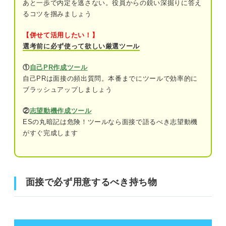
あと一歩で内定を逃さない。役員からの鋭い深掘りに答え
③宿泊をともなう場合に役立つアイテム
るコツを掴みましょう
【併せて活用したい！】
採用経験者が語る！ 面接で悪い印象を持ってしま
選考前に必ず使って欲しい厳選ツール
う持ち物とは
①
自己PR作成ツール
面接に必要な持ち物を理解して準備万端の状態で選
自己PRは面接の頻出質問。本番までにツールで効率的に
考に臨もう
ブラッシュアップしましょう
②
志望動機作成ツール
ESの丸暗記は危険！ツールなら面接で語るべき志望動機
がすぐ完成します
面接で必ず用意するべき持ち物