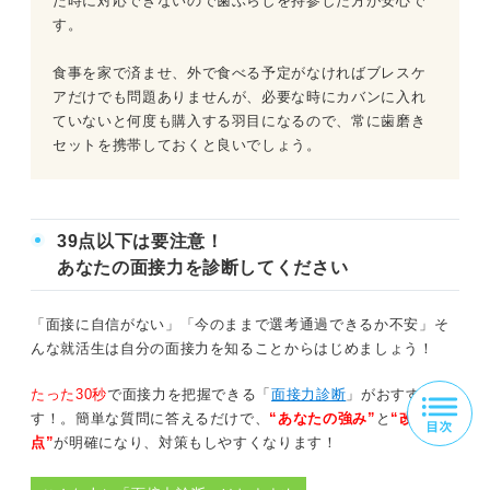
た時に対応できないので歯ぶらしを持参した方が安心で
す。
食事を家で済ませ、外で食べる予定がなければブレスケ
アだけでも問題ありませんが、必要な時にカバンに入れ
ていないと何度も購入する羽目になるので、常に歯磨き
セットを携帯しておくと良いでしょう。
39点以下は要注意！
あなたの面接力を診断してください
「面接に自信がない」「今のままで選考通過できるか不安」そ
んな就活生は自分の面接力を知ることからはじめましょう！
たった30秒
で面接力を把握できる「
面接力診断
」がおすすめで
す！。簡単な質問に答えるだけで、
“あなたの強み”
と
“改善
点”
が明確になり、対策もしやすくなります！