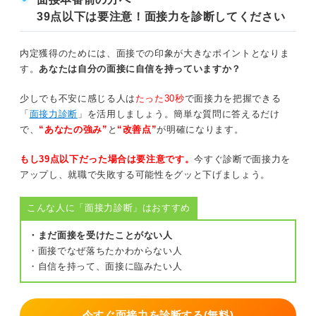
39点以下は要注意！面接力を診断してください
内定獲得のためには、面接での印象が大きなポイントとなりま
す。
あなたは自分の面接に自信を持っていますか？
少しでも不安に感じる人は
たった30秒
で面接力を把握できる
「
面接力診断
」を活用しましょう。簡単な質問に答えるだけ
で、
“あなたの強み”
と
“改善点”
が明確になります。
もし39点以下だった場合は要注意です。
今すぐ診断で面接力を
アップし、就職で失敗する可能性をグッと下げましょう。
こんな人に「面接力診断」はおすすめ
・まだ面接を受けたことがない人
・面接でなぜ落ちたかわからない人
・自信を持って、面接に臨みたい人
今すぐ面接力を診断する(無料)