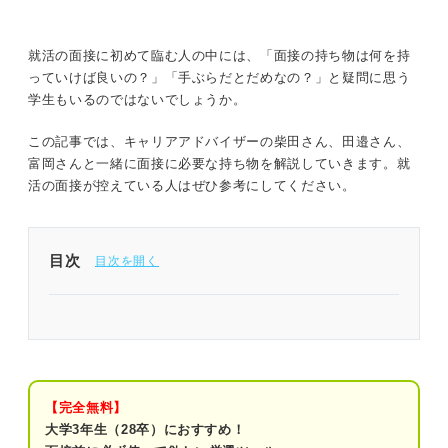
就活の面接に初めて臨む人の中には、「面接の持ち物は何を持
っていけば良いの？」「手ぶらだとだめなの？」と疑問に思う
学生もいるのではないでしょうか。
この記事では、キャリアアドバイザーの柴田さん、田邉さん、
富岡さんと一緒に面接に必要な持ち物を解説していきます。就
活の面接が控えている人はぜひ参考にしてください。
目次
面接で必ず用意するべき持ち物
①A4サイズが入る鞄
②スマートフォン
【完全無料】
大学3年生（28卒）におすすめ！
③会社からもらった資料