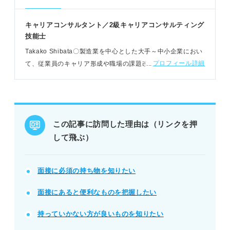
キャリアコンサルタント／2級キャリアコンサルティング
技能士
Takako Shibata〇製造業を中心とした大手～中小企業におい
プロフィール詳細
て、従業員のキャリア形成や職場の課題改善を支援。若者自
立支援センター埼玉や、公共職業訓練校での就職支援もおこ
なう
この記事に訪問した理由は（リンクを押
して飛ぶ）
面接に必須の持ち物を知りたい
面接にあると便利なものを把握したい
持っていかない方が良いものを知りたい