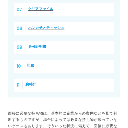
⑨身分証明書
クリアファイル
⑩印鑑
ハンカチとティッシュ
⑪腕時計
面接であると役立つ持ち物
身分証明書
①身だしなみを整えるアイテム
印鑑
②緊急時に役立つアイテム
③宿泊をともなう場合に役立つアイテム
腕時計
採用経験者が語る！ 面接で悪い印象を持ってしまう持ち
物とは
面接に必要な持ち物は、基本的に企業からの案内などを見て判
断するものですが、場合によっては必要な持ち物が載っていな
面接に必要な持ち物を理解して準備万端の状態で選考に臨
いケースもあります。そういった状況に備えて、面接に必要な
もう