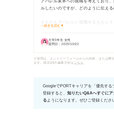
アパレル業界への就職を考えており、
ルしたいのですが、どのように伝える
そもそもアパレルに就職する人なんて
⋯続きを読む▼
うので、埋もれてしまいますかね。
大学3年生 女性
とはいえ人と話したり教えてあげるの
質問日：
2025/10/22
みは伝えたいです。
※質問は、エントリーフォームからの内容、または弊
ます。就活Q&A 編集方針は
こちら
ほかに埋もれない、アパレル業界でコ
別化のコツなど教えていただけると嬉
GoogleでPORTキャリアを「優先す
登録すると、
知りたいQ&Aへすぐにア
る
ようになります。ぜひご登録くださ