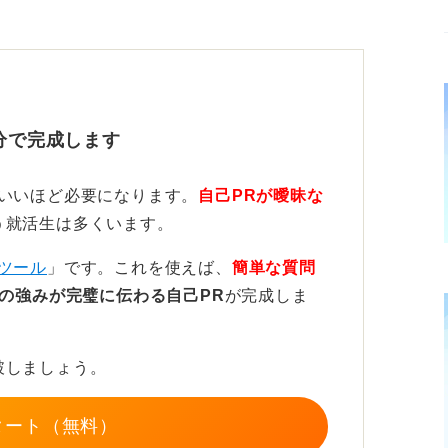
びつけることがPR成功のカギとなる
してどのような成果を出せたのかが大切とな
ではビジネスでは通用せず、結果や成果が出
分で完成します
ニケーション力を結びつけて伝える必要があ
ていいほど必要になります。
自己PRが曖昧な
う就活生は多くいます。
をどれだけ求めているかを分析することも必
ツール
」です。これを使えば、
簡単な質問
の強みが完璧に伝わる自己PR
が完成しま
が、営業、バイヤー、デザイナー、事務職な
られる能力が異なります。あなたが目指すキ
破しましょう。
しているか、企業研究をすることが必要不可
タート（無料）