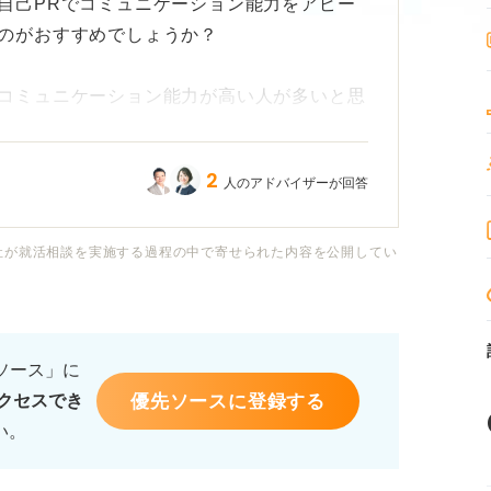
自己PRでコミュニケーション能力をアピー
のがおすすめでしょうか？
コミュニケーション能力が高い人が多いと思
2
人のアドバイザーが回答
が好きなのは変わらないので、やはりその強
社が就活相談を実施する過程の中で寄せられた内容を公開してい
ミュニケーション能力をアピールする際の差
しいです！
るソース」に
優先ソースに登録する
クセスでき
い。