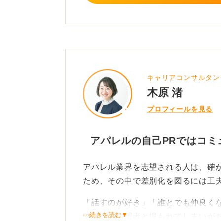
以上を参考にしながら、企業に刺さ
0
キャリアコンサルタン
木原 渚
プロフィールを見る
アパレルの自己PRではコミ
アパレル業界を志望される人は、確
ため、その中で差別化を図るには工
「話すのが好き」「誰とでも仲良く
⋯続きを読む▼
でほかの志望者と埋もれてしまいが