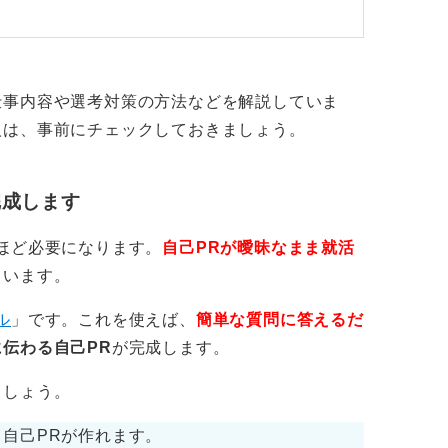
面で、誰に対し、どんなコミュニケーション
語ることでしょう。
仕事内容や選考対策の方法などを解説していま
ときに力を発揮するのかエピソードで示
人は、事前にチェックしておきましょう。
ズまで汲み取るヒアリング力、相手の様子を
完成します
対応力、些細な変化に気付く観察力といった
ほど必要になります。
自己PRが曖昧なまま就活
できると良いですね。
くいます。
アパレル業界で求められる能力と結び付けて
ル
」です。これを使えば、
簡単な質問に答えるだ
化が図れます。
伝わる自己PR
が完成します。
ましょう。
自己PRが作れます。