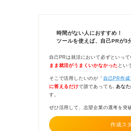
自分の強みと企業ニーズを結
また、コミュニケーション力を駆使
時間がない人におすすめ！
ります。ただ話すことが好きなだけ
ツールを使えば、自己PRが3
て初めて評価されるのです。
そのため、これまでの経験とコミュ
自己PRは就活において必ずといっ
ります。
まま就活がうまくいかなかった
とい
一方、企業がコミュニケーション力
そこで活用したいのが「
自己PR作成
要不可欠です。
に答えるだけ
で誰であっても,
あなた
す。
アパレル企業は販売員が目立ちます
ど様々な職種があり、それぞれ求め
ぜひ活用して、志望企業の選考を突
ャリアと企業が求める人材がマッチ
欠です。
作成ス