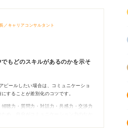
長／キャリアコンサルタント
中でもどのスキルがあるのかを示そ
をアピールしたい場合は、コミュニケーショ
確にすることが差別化のコツです。
、傾聴力・質問力・対話力・共感力・交渉力
のため、自分がコミュニケーション力のなか
語化しましょう。