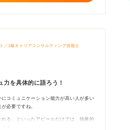
る自己PRを作っていきましょう。
ト／1級キャリアコンサルティング技能士
ュ力を具体的に語ろう！
かにコミュニケーション能力が高い人が多い
夫が必要ですね。
なれる」といったアピールだけでは、抽象的
ちです。