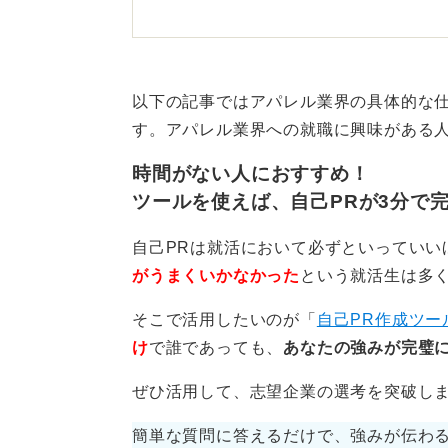
そこで重要なのは、「どのような場
があなたの強みなのか」を具体的に
以下の記事ではアパレル業界の具体的な
自分の強みを分解！ どんな
す。アパレル業界への就職に興味がある
そう
時間がない人におすすめ！
たとえば、顧客が言葉にしないニー
ツールを使えば、自己PRが3分で
観察して言葉遣いや伝え方を変える
自己PRは就活において必ずといっていい
ように、自分の能力を分解して説明
がうまくいかなかった
という就活生は多
具体的なエピソードを交えながら、
そこで活用したいのが「
自己PR作成ツー
アピールすることで、他者との差別
け
で誰であっても、
あなたの強みが完璧に
ぜひ活用して、志望企業の選考を突破し
0
簡単な質問に答えるだけで、強みが伝わる