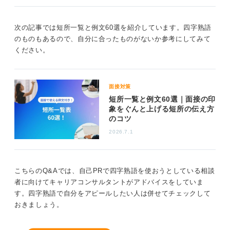
し通しすぎるところです。ときに我田引水な面が出てし
まうため、協調性とのバランスを意識しています」とい
次の記事では短所一覧と例文60選を紹介しています。四字熟語
った形です。
のものもあるので、自分に合ったものがないか参考にしてみて
このほか「初志貫徹」なども、頑固さの言い換えとして
ください。
文脈によっては関連するかもしれません。
0
面接対策
短所一覧と例文60選｜面接の印
象をぐんと上げる短所の伝え方
のコツ
2026.7.1
こちらのQ&Aでは、自己PRで四字熟語を使おうとしている相談
者に向けてキャリアコンサルタントがアドバイスをしていま
す。四字熟語で自分をアピールしたい人は併せてチェックして
おきましょう。