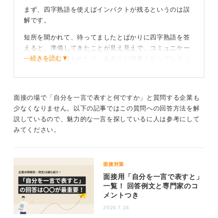
まず、四字熟語を使えばインパクトが残るというのは誤
解です。
短所を聞かれて、待ってましたとばかりに四字熟語を答
えると、準備してきたことが見え見えで、コミュニケー
⋯続きを読む▼
ション能力を疑われたり、あざとい印象となってしまっ
たりする可能性があります。
自己PRでインパクトを残したいという思いはわかります
が、四字熟語の安易な使用は避けたほうが賢明です。
面接の場で「自分を一言で表すと何ですか」と質問する企業も
少なくなりません。以下の記事ではこの質問への回答方法を解
言葉は、使い方一つでその人の品性を表します。特にビ
説しているので、魅力的な一言を探しているに人は参考にして
ジネスの場では、奇をてらうことよりも、論理的で誠実
みてください。
な伝え方が求められます。
四字熟語は説明のなかで差し込むことで知的な印象
面接対策
となる
面接用「自分を一言で表すと」
一覧！ 回答例文と専門家のコ
もし使うのであれば、最初に結論を話したうえで、その
メントつき
説明のなかでさりげなく混ぜるほうが、知的な印象とな
2026.7.24
ります。たとえば、「私の短所は、自分の意見を強く押