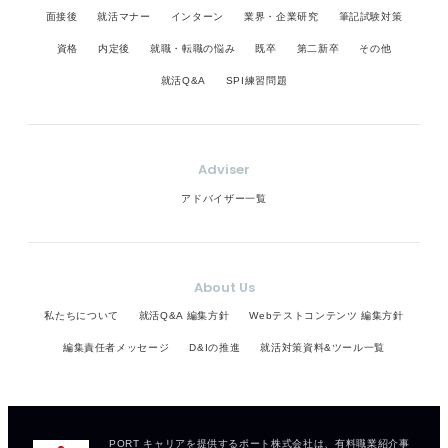
面接後
就活マナー
インターン
業界・企業研究
筆記試験対策
資格
内定後
就職・転職の悩み
既卒
第二新卒
その他
就活Q&A
SPI練習問題
Adviser
アドバイザー一覧
About Us
私たちについて
就活Q&A 編集方針
Webテストコンテンツ 編集方針
編集責任者メッセージ
D&Iの推進
就活対策資料&ツール一覧