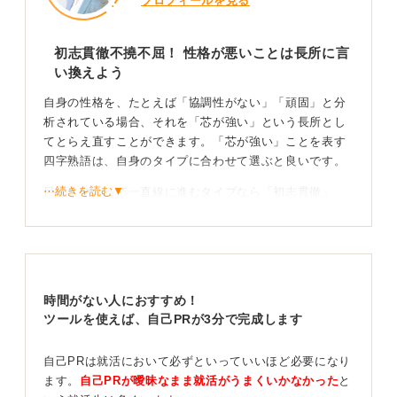
プロフィールを見る
初志貫徹不撓不屈！ 性格が悪いことは長所に言
い換えよう
自身の性格を、たとえば「協調性がない」「頑固」と分
析されている場合、それを「芯が強い」という長所とし
てとらえ直すことができます。「芯が強い」ことを表す
四字熟語は、自身のタイプに合わせて選ぶと良いです。
⋯続きを読む▼
目標に向かって一直線に進むタイプなら「初志貫徹」、
粘り強く諦めないタイプなら「不撓不屈」、どんな困難
にも耐え抜く強い意志を持つなら「堅忍不抜」などが挙
げられます。
四字熟語を選んだ理由でよりあなたの人柄を伝えよ
時間がない人におすすめ！
う
ツールを使えば、自己PRが3分で完成します
見た目は穏やかでも内面はしっかりしているなら「外柔
自己PRは就活において必ずといっていいほど必要になり
内剛」、人柄は穏やかでありながら信念を曲げないなら
ます。
自己PRが曖昧なまま就活がうまくいかなかった
と
「温厚篤実」といった言葉もあります。