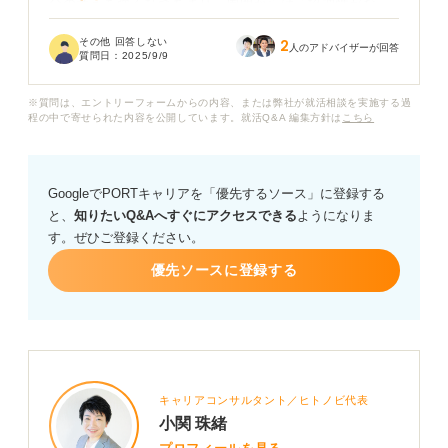
分の考えを強く持つあまり、周囲からは「協調性がな
い」「少し性格が悪い」と言われることもあります。し
その他 回答しない
2
かし、これは「芯が強い」という長所にもつながる部分
人のアドバイザーが回答
質問日：
2025/9/9
だと思っています。
※質問は、エントリーフォームからの内容、または弊社が就活相談を実施する過
このような、一見するとネガティブな性格を、面接官の
程の中で寄せられた内容を公開しています。就活Q&A 編集方針は
こちら
方に悪い印象を残さずに「自分らしさ」として伝えられ
るような四字熟語はないでしょうか？
GoogleでPORTキャリアを「優先するソース」に登録する
また、その四字熟語をどのように説明すれば、採用担当
と、
知りたいQ&Aへすぐにアクセスできる
ようになりま
の方に納得してもらえるか、アドバイスをお願いいたし
す。ぜひご登録ください。
ます。
優先ソースに登録する
キャリアコンサルタント／ヒトノビ代表
小関 珠緒