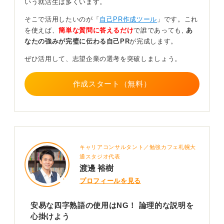
いう就活生は多くいます。
面接で伝える際は、四字熟語だけを提示するのではな
そこで活用したいのが「
自己PR作成ツール
」です。これ
く、その言葉を選んだ理由を具体的なエピソードを交え
を使えば、
簡単な質問に答えるだけ
で誰であっても,
あ
ながら説明することが大切です。そうすることで、あな
なたの強みが完璧に伝わる自己PR
が完成します。
たの人柄がより深く伝えましょう。
ぜひ活用して、志望企業の選考を突破しましょう。
0
作成スタート（無料）
キャリアコンサルタント／勉強カフェ札幌大
通スタジオ代表
渡邊 裕樹
プロフィールを見る
安易な四字熟語の使用はNG！ 論理的な説明を
心掛けよう