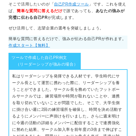
そこで活用したいのが「
自己PR作成ツール
」です。これを使え
ば、
簡単な質問に答えるだけ
で誰であっても、
あなたの強みが
完璧に伝わる自己PR
が完成します。
ぜひ活用して、志望企業の選考を突破しましょう。
簡単な質問に答えるだけで、強みが伝わる自己PRが作れます。
作成スタート【無料】
ツールで作成した自己PR例文
（リーダーシップが強みの場合）
私はリーダーシップを発揮できる人材です。学生時代にサ
ークル長として運営に携わった際に、リーダーシップを養
うことができました。サークル長を務めていたフットボー
ルサークルでは、練習場所や時間が取れないことや、連携
を取り切れていないことが問題でした。そこで、大学生側
に掛け合い週に2回の練習場所を確保し、時間を決め活動す
るようにメンバーに声掛けを行いました。さらに週末明け
に今週の活動の詳細をメンバーに配信することで連携強化
に努めた結果、サークル加入率を前年度の3倍まで伸ばすこ