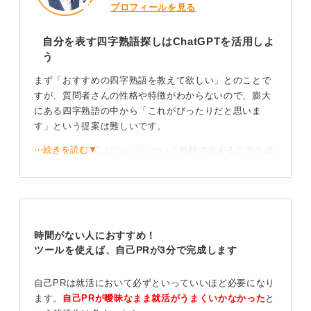
プロフィールを見る
自分を表す四字熟語探しはChatGPTを活用しよ
う
まず「おすすめの四字熟語を教えて欲しい」とのことで
すが、質問者さんの性格や特徴がわからないので、膨大
にある四字熟語の中から「これがぴったりだと思いま
す」という提案は難しいです。
⋯続きを読む▼
このような質問は
ChatGPT
という無料で使える文章生成
AIに聞いてみるといろいろな例を出してくれるのでおす
すめです。
試しにChatGPTに「私の性格は◯◯で、◯◯な面もあり
ます。この性格を表す四字熟語を10個あげてほしい」と
時間がない人におすすめ！
リクエストしてみてください。
ツールを使えば、自己PRが3分で完成します
それでしっくりこなければ「ピンとこないので、もう10
個別な例をあげて」と再度リクエストしたり、性格の説
自己PRは就活において必ずといっていいほど必要になり
明を少し変えて入力してみてください。自分にぴったり
ます。
自己PRが曖昧なまま就活がうまくいかなかった
と
の四字熟語を見つける方法としておすすめなのはこれで