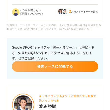
簡単にいろいろ調べてみても、しっくりくる四字熟語が
ないので、自分なりの言葉を見つけるためにもおすすめ
その他 回答しない
2
の四字熟語をぜひ教えていただきたいです！
人のアドバイザーが回答
質問日：
2024/5/24
ちなみに、四字熟語を自己PRに盛り込むのって企業の人
※質問は、エントリーフォームからの内容、または弊社が就活相談を実施する過
から見たらどう思うんですか？ 高評価をもらえるコツと
程の中で寄せられた内容を公開しています。就活Q&A 編集方針は
こちら
かもぜひ教えてください。
GoogleでPORTキャリアを「優先するソース」に登録する
と、
知りたいQ&Aへすぐにアクセスできる
ようになりま
す。ぜひご登録ください。
優先ソースに登録する
キャリアコンサルタント／勉強カフェ札幌大
通スタジオ代表
渡邊 裕樹