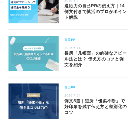
2026.8.6
適応力の自己PRの伝え方｜14
例文付きで就活のプロがポイン
ト解説
自己PR
2026.5.14
長所「几帳面」の的確なアピー
ル法とは？ 伝え方のコツと例
文を紹介
自己PR
2026.7.24
例文5選｜短所「優柔不断」で
好印象を残す伝え方と差別化の
コツ