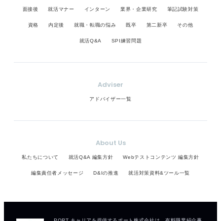
面接後
就活マナー
インターン
業界・企業研究
筆記試験対策
資格
内定後
就職・転職の悩み
既卒
第二新卒
その他
就活Q&A
SPI練習問題
Adviser
アドバイザー一覧
About Us
私たちについて
就活Q&A 編集方針
Webテストコンテンツ 編集方針
編集責任者メッセージ
D&Iの推進
就活対策資料&ツール一覧