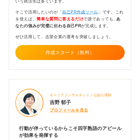
いう就活生は多くいます。
す。
そこで活用したいのが「
自己PR作成ツール
」です。これ
どんなに凝った自己PRが作れても相手に伝わらなけ
を使えば、
簡単な質問に答えるだけ
で誰であっても,
あ
れば意味がない
なたの強みが完璧に伝わる自己PR
が完成します。
ぜひ活用して、志望企業の選考を突破しましょう。
また、四字熟語を自己PRに盛り込むことを企業がどう思
うかについてお答えします。こういうときに気を付ける
作成スタート（無料）
のは、ひねりを利かせすぎて何を言いたいかよくわから
ない表現を避けることです。
そのような表現で伝えられると、もし私が採用担当だと
したら「これを言うと相手がどう感じるかを想像できな
いんだな、相手目線がなくて幼いな」と感じます。
キャリアコンサルタント／公認心理師
たとえば大胆不敵とか、以心伝心、一期一会など、比較
吉野 郁子
的認知度が高く、聞けばほとんどの人がわかる四字熟語
プロフィールを見る
であれば良いのですが、「ん……？ それってどういう意
味？」となるような難しいものは、いくら自分のことを
ぴったり表現していて「かっこいい」と思えても、それ
行動が伴っているからこそ四字熟語のアピール
は自己満足でしかありません。
が効果を発揮する