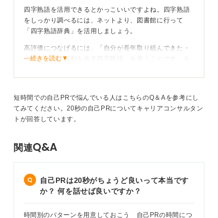
四字熟語で表現したい気持ちはわかりますが、そこにこ
四字熟語を活用できるとかっこいいですよね。四字熟語
だわりすぎて相手に対するわかりやすさを失うのは本末
をしっかり調べるには、ネットより、図書館に行って
転倒です。先に挙げたやり方で四字熟語を探してみて、
「四字熟語辞典」を活用しましょう。
適切だと思えるものがなければ短い文で表現するという
選択肢も残しておいてはいかがでしょうか。
高評価につなげるには、「自分が長年取り組んできた・
⋯続きを読む▼
心掛けてきた行動を表す四字熟語」を使うことです。あ
最後に、四字熟語を使って自己PRをする際、高評価をも
くまで行動が先であり、それを短い言葉で伝える方法と
らえるポイントは、どのような四字熟語をチョイスする
して四字熟語を活用するのです。
かではなく、その後に続く説明が端的で理路整然として
おり「確かにそうですね！」と相手に納得感を与える内
短時間での自己PRで悩んでいる人はこちらのQ＆Aを参考にし
四字熟語で言い表した個性がもたらした「結果」ま
容であることですよ。
てみてください。20秒の自己PRについてキャリアコンサルタン
で伝えよう
トが回答しています。
0
たとえば「凡事徹底」という言葉があります。「なんで
Q&A
関連
もないような当たり前のことを徹底的におこなうこと」
です。実行できそうで簡単ではないからこそ、凄みのあ
る言葉です。
自己PRは20秒がちょうど良いって本当です
その言葉を学生時代からずっと徹底して意識してきた
か？ 何を話せば良いですか？
ら、どんな結果につながるのでしょうか。その「結果」
まで伝えられると、価値のあるアピールになります。
時間別のパターンを用意しておこう 自己PRの時間につ