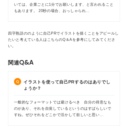
質問者さんは、どんなことにこれまで取り組み、意識し
いては、企業ごとに1分でお願いします、と言われること
て生きてきましたか。その結果、どんな個性が育まれた
もあります。 20秒の場合、おっしゃられ…
のでしょうか。
次に質問を送ってくれるなら、「私の気を付けてきたこ
とはこう、性格はこう、これに当てはまる四字熟語
四字熟語ののように自己PRでイラストを描くことをアピールし
は？」と聞いてくれると、おすすめの四字熟語をお伝え
たいと考えている人はこちらのQ＆Aを参考にしてみてくださ
できると思います。
い。
0
Q&A
関連
イラストを使って自己PRするのはありでし
ょうか？
一般的なフォーマットでは避けるべき 自分の得意なも
のがあり、それを自覚しているというのはすばらしいで
すね。ぜひそれをどこかで活かして欲しいと思い…