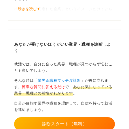
前向きな選択肢となり得ます。
⋯続きを読む▼
そのため、「安定した企業」というイメージだけでとら
えるのではなく、現在の事業環境や企業の方向性が自分
0
に合うのか、しっかりと企業研究をおこなうことが大切
です。
窓口業務だけではない！ 郵便局の業務内容を深く知
あなたが受けないほうがいい業界・職種を診断しよ
ろう！
う
郵政事業に関心を持ったきっかけは何だったでしょう
就活では、自分に合った業界・職種が見つからず悩むこ
か。郵便局は非常に大きな事業体であり、「街の郵便局
とも多いでしょう。
の窓口業務」のイメージだけでは全体像を把握すること
はできません。
そんな時は「
業界＆職種マッチ度診断
」が役に立ちま
す。
簡単な質問に答えるだけ
で、
あなた気になっている
実際には、職種の異動や転居をともなう転勤、新規事業
業界・職種との相性がわかります
。
への参画など、予想外の配属がある可能性も十分にあり
ます。それでもなお、郵政事業を仕事として取り組みた
自分が目指す業界や職種を理解して、自信を持って就活
いと思えるかどうかを考えてみてください。
を進めましょう。
やりがいと大変な点を天秤にかけて判断することが
診断スタート（無料）
重要