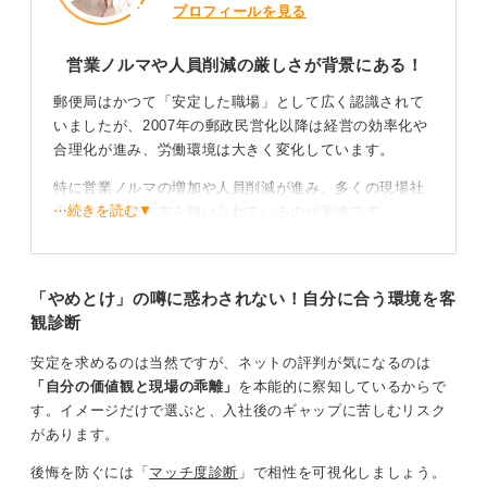
プロフィールを見る
営業ノルマや人員削減の厳しさが背景にある！
郵便局はかつて「安定した職場」として広く認識されて
いましたが、2007年の郵政民営化以降は経営の効率化や
合理化が進み、労働環境は大きく変化しています。
特に営業ノルマの増加や人員削減が進み、多くの現場社
⋯続きを読む▼
員が厳しい働き方を強いられているのが実情です。
業務範囲の広がりに対して人員が追い付いていない
状況にある
「やめとけ」の噂に惑わされない！自分に合う環境を客
観診断
郵便局員は郵便物や荷物の配達に加え、かんぽ生命保険
やゆうちょ銀行の金融商品販売にも営業目標が課せら
安定を求めるのは当然ですが、ネットの評判が気になるのは
れ、過剰なノルマやプレッシャーによる精神的負担が問
「自分の価値観と現場の乖離」
を本能的に察知しているからで
題となっています。
す。イメージだけで選ぶと、入社後のギャップに苦しむリスク
があります。
また、地方の郵便局では人手不足が深刻化し、一人当た
りの業務量が増加、過重労働やサービス低下が懸念され
後悔を防ぐには「
マッチ度診断
」で相性を可視化しましょう。