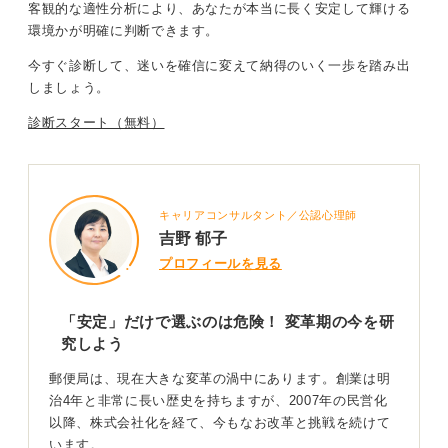
ています。こうした状況は近年の合理化計画でさらに強
客観的な適性分析
により、
あなたが本当に長く安定して輝ける
まっており、2025年までに数万人規模の人員削減計画が
環境かが明確に判断できます
。
推進中です。
今すぐ診断して、迷いを確信に変えて納得のいく一歩を踏み出
しましょう。
地域への貢献性がやりがいになる！ 自分に適性があ
るかを判断しよう
診断スタート（無料）
一方で、郵便局は地域に根差した公共性の高い仕事の場
であり、地域住民との信頼関係や社会貢献を実感できる
職場でもあります。福利厚生の充実や全国各地に勤務地
キャリアコンサルタント／公認心理師
があることも働く魅力として挙げられています。
吉野 郁子
プロフィールを見る
営業や労働環境の厳しさを理解したうえで、地域密着の
仕事にやりがいを感じる人には適した職場といえます。
「安定」だけで選ぶのは危険！ 変革期の今を研
就職を考える際には、世間の評判だけで判断せず、説明
究しよう
会やOB・OG訪問で最新の現場情報を収集し、自身の価
値観や「安定」「やりがい」の定義に照らし合わせて判
郵便局は、現在大きな変革の渦中にあります。創業は明
断することが重要です。
治4年と非常に長い歴史を持ちますが、2007年の民営化
以降、株式会社化を経て、今もなお改革と挑戦を続けて
労働環境の課題を正しく理解したうえで、それでも地域
います。
に貢献したいという強い思いがあれば、郵便局は十分に