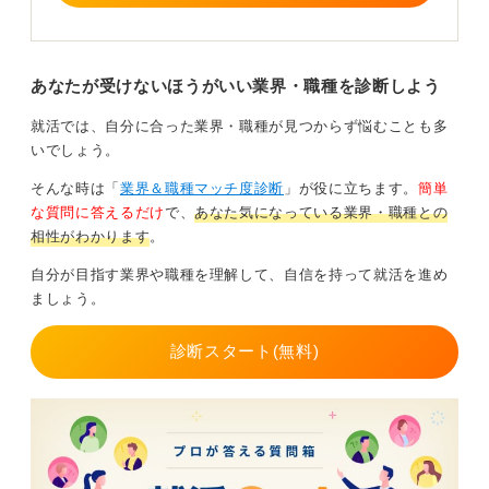
まずは企業の全体像を理解し、自分の価値観や働き方と
照らし合わせてみることが重要だといえます。
あなたが受けないほうがいい業界・職種を診断しよう
実際、社会に不可欠なインフラを支えるという点で、郵
就活では、自分に合った業界・職種が見つからず悩むことも多
便局で働くことには大きなやりがいがあります。一方
いでしょう。
で、変革期の環境変化に対応する力を求められること
が、大変な点でもあると覚えておきましょう。
そんな時は「
業界＆職種マッチ度診断
」が役に立ちます。
簡単
な質問に答えるだけ
で、
あなた気になっている業界・職種との
0
相性がわかります
。
自分が目指す業界や職種を理解して、自信を持って就活を進め
ましょう。
診断スタート(無料)