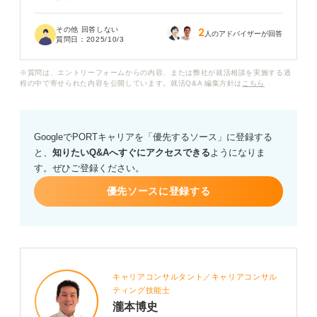
を感じ始めました。
その他 回答しない
2
長く安定して働きたいという思いが強いため、入社して
人のアドバイザーが回答
質問日：
2025/10/3
から後悔するような事態は避けたいです。
※質問は、エントリーフォームからの内容、または弊社が就活相談を実施する過
キャリアコンサルタントの専門的な視点から見て、「郵
程の中で寄せられた内容を公開しています。就活Q&A 編集方針は
こちら
便局への就職はやめとけ」と言われるのはなぜなのか教
えてください。世間で言われているようなネガティブな
情報は事実なのか、郵便局で働くことのメリット・デメ
GoogleでPORTキャリアを「優先するソース」に登録する
リットが知りたいです。
と、
知りたいQ&Aへすぐにアクセスできる
ようになりま
す。ぜひご登録ください。
優先ソースに登録する
キャリアコンサルタント／キャリアコンサル
ティング技能士
瀧本博史