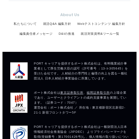
About Us
私たちについて
就活Q&A 編集方針
Webテストコンテンツ 編集方針
編集責任者メッセージ
D&Iの推進
就活対策資料&ツール一覧