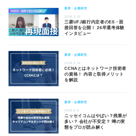
業界・企業研究
2026.5.15
三菱UFJ銀行内定者のES・面
接回答を公開！ 26卒選考体験
インタビュー
業界・企業研究
2026.5.14
CCNAとはネットワーク技術者
の資格！ 内容と取得メリット
を解説
業界・企業研究
2026.8.6
ニッセイコムはやばい？残業が
多い？ 会社が不安定？ 噂の実
態をプロが読み解く