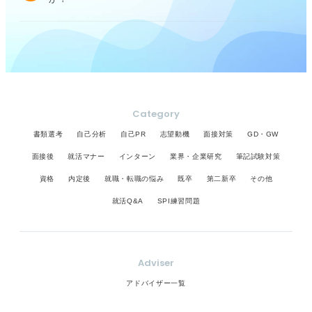
Category
書類選考
自己分析
自己PR
志望動機
面接対策
GD・GW
面接後
就活マナー
インターン
業界・企業研究
筆記試験対策
資格
内定後
就職・転職の悩み
既卒
第二新卒
その他
就活Q&A
SPI練習問題
Adviser
アドバイザー一覧