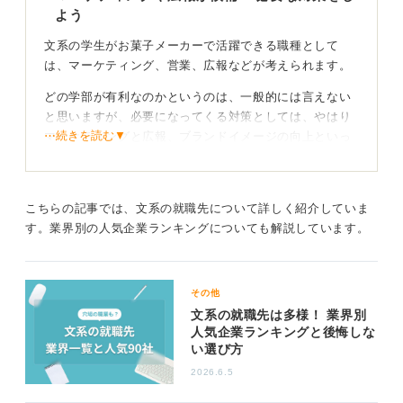
よう
文系の学生がお菓子メーカーで活躍できる職種として
は、マーケティング、営業、広報などが考えられます。
どの学部が有利なのかというのは、一般的には言えない
と思いますが、必要になってくる対策としては、やはり
⋯続きを読む▼
マーケティングと広報、ブランドイメージの向上といっ
た点になるでしょう。
インターンやOB訪問を通して自分を売り込もう
こちらの記事では、文系の就職先について詳しく紹介していま
す。業界別の人気企業ランキングについても解説しています。
特定の学部が有利ということはありませんが、重要なの
は「いかに自分を企業に売り込めるか」です。
インターンシップへの参加やOB・OG訪問といった活動
その他
に積極的に参加し、企業との接点を増やしていくことが
文系の就職先は多様！ 業界別
人気企業ランキングと後悔しな
採用への近道となります。
い選び方
0
2026.6.5