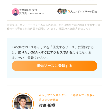
心というイメージがあり、文系の自分に目指せる職種が
あるのか不安です。
大学3年生 女性
2
人のアドバイザーが回答
質問日：
2025/11/20
具体的に文系出身者が活躍できる職種には、どのような
ものがあるのでしょうか？ 具体的に必要となってくる対
※質問は、エントリーフォームからの内容、または弊社が就活相談を実施する過
策や、お菓子メーカーに就職するためのコツなどがあれ
程の中で寄せられた内容を公開しています。就活Q&A 編集方針は
こちら
ば、ぜひアドバイスをお願いしたいです。
GoogleでPORTキャリアを「優先するソース」に登録する
と、
知りたいQ&Aへすぐにアクセスできる
ようになりま
す。ぜひご登録ください。
優先ソースに登録する
キャリアコンサルタント／勉強カフェ札幌大
通スタジオ代表
渡邊 裕樹