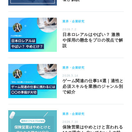
業界・企業研究
2026.7.2
日本ロレアルはやばい？ 激務
や採用の懸念をプロの視点で解
説
業界・企業研究
2026.5.14
ゲーム関連の仕事14選｜適性と
必須スキルを業務のジャンル別
で紹介
業界・企業研究
2026.7.30
保険営業はやめとけと言われる