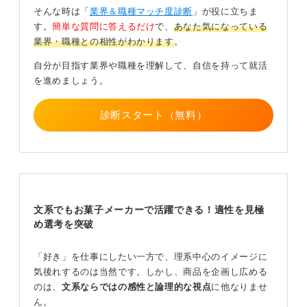
子メーカーでなければならないのか」を明確に説明する
そんな時は「
業界＆職種マッチ度診断
」が役に立ちま
ことです。
す。
簡単な質問に答えるだけ
で、
あなた気になっている
業界・職種との相性がわかります
。
お菓子が好きだという思いは大切ですが、それはほかの
応募者も同じであるため、それだけでは差別化になりま
自分が目指す業界や職種を理解して、自信を持って就活
せん。
を進めましょう。
そこで、「あなたにとって、社会にとって、お菓子とは
何か」を自分なりに定義してください。企業のホームペ
診断スタート（無料）
ージには「お菓子は人を幸せにするもの」「家族の絆を
深めるもの」といった企業理念が書かれています。
それらを参考にしながら、自分がお菓子を通して社会に
どう貢献したいのかを語れるように準備しましょう。そ
れを、ほかの応募者との差別化にしてみましょう。
文系でもお菓子メーカーで活躍できる！適性を見極
め選考を突破
0
「好き」を仕事にしたい一方で、理系中心のイメージに
気後れするのは当然です。しかし、商品を企画し広める
のは、
文系ならではの感性と論理的な視点
に他なりませ
ん。