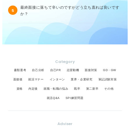
最終面接に落ちて辛いのですがどう立ち直れば良いです
5
か？
Category
書類選考
自己分析
自己PR
志望動機
面接対策
GD・GW
面接後
就活マナー
インターン
業界・企業研究
筆記試験対策
資格
内定後
就職・転職の悩み
既卒
第二新卒
その他
就活Q&A
SPI練習問題
Adviser