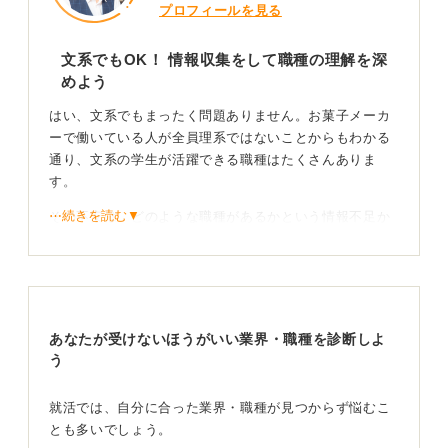
プロフィールを見る
文系でもOK！ 情報収集をして職種の理解を深
めよう
はい、文系でもまったく問題ありません。お菓子メーカ
ーで働いている人が全員理系ではないことからもわかる
通り、文系の学生が活躍できる職種はたくさんありま
す。
⋯続きを読む▼
その不安は、どのような職種があるかという情報不足か
ら来ています。
まずは、大手のお菓子メーカー3〜5社の採用サイトを調
べ、募集している職種と求める人物像をリストアップし
てみましょう。それだけで不安の大部分は解消されるは
あなたが受けないほうがいい業界・職種を診断しよ
ずです。
う
好きなだけでは不十分！ 貢献意欲で差別化しよう
就活では、自分に合った業界・職種が見つからず悩むこ
とも多いでしょう。
お菓子メーカーの選考を突破するコツは、「なぜ、お菓