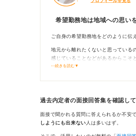
プロフィールを見る
希望勤務地は地域への思い
ご自身の希望勤務地をどのように伝
地元から離れたくないと思っている
感じていることなどがあるからこそ
⋯続きを読む▼
質問者様がおっしゃるとおり、「生
い所を希望している」という本音を
です。
過去内定者の面接回答集を確認し
地元に対して感じていることを具体
地元で勤務したい」ということを伝
面接で聞かれる質問に答えられるか不安
しようにも出来ない
人は多いはず。
希望勤務地の意向は面接官も受け止
討していただけると考えます。