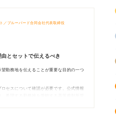
ト／ブルーバード合同会社代表取締役
理由とセットで伝えるべき
希望勤務地を伝えることが重要な目的の一つ
プロセスについて確認が必要です。公式情報
は、希望する勤務地を管轄する高等裁判所管
そして各裁判所の欠員状況などが総合的に勘