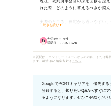
現在、裁判所事務官の採用面接を控え
れた際、どのように答えるべきか悩ん
実際のところ、自宅から通いやすい、
⋯続きを読む▼
が本音なのですが、面接でそのまま伝
大学4年生 女性
希望勤務地の理由として、「地域に貢
質問日：
2025/11/28
いった答え方のほうが印象が良いので
※質問は、エントリーフォームからの内容、または弊
ます。就活Q&A 編集方針は
こちら
裁判所事務官の採用において、希望勤
当者に納得してもらえる伝え方のポイ
GoogleでPORTキャリアを「優先す
登録すると、
知りたいQ&Aへすぐにア
る
ようになります。ぜひご登録くださ