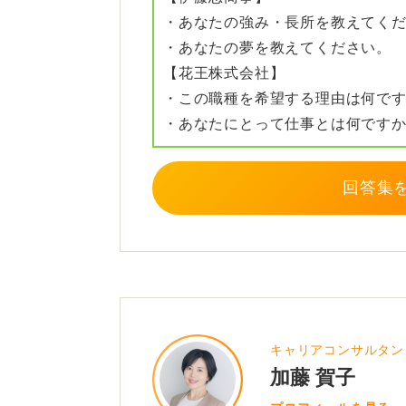
・あなたの強み・長所を教えてく
「地域に根差した司法サービスに貢
・あなたの夢を教えてください。
ならない積極的な理由を、ご自身の
【花王株式会社】
最終的な配置はさまざまな事情で決
・この職種を希望する理由は何で
と伝える努力はすべきでしょう。
・あなたにとって仕事とは何です
0
回答集
キャリアコンサルタン
加藤 賀子