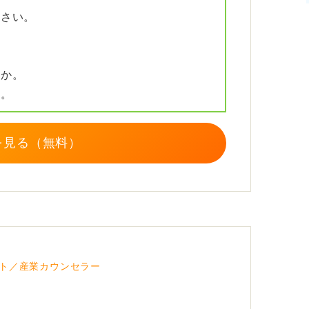
ださい。
献したい」といった、その勤務地でなければ
言葉で具体的に述べることが重要です。
まりますが、ご自身の熱意や事情をしっかり
すか。
か。
を見る（無料）
ト／産業カウンセラー