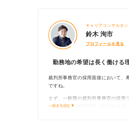
キャリアコンサルタン
鈴木 洵市
プロフィールを見る
勤務地の希望は長く働ける
裁判所事務官の採用面接において、
ですね。
まず、一般職の裁判所事務官の採用
⋯続きを読む▼
によれば、一般職試験の最終合格者
内の裁判所を対象に推薦されます。
その際、本人の勤務希望地、成績、