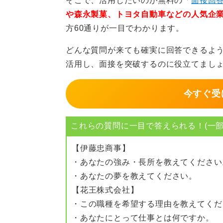
そこで、活用したいのが無料の「
面接回答
や森永製菓、トヨタ自動車などの人気企
伝えたからといって必ず希望
方60通りが一目でわかります。
しかし、経験などにも偏りがない人
どんな質問が来ても確実に回答できるよ
することでもあるので、伝えたから
活用し、面接を突破するのに役立てまし
ことを認識したうえで、伝えていく
今すぐ受
また、勤務地がどうしてもこの地元
合は、面接官もその意図を汲んで検
これらの質問に一目で答えられる！(一部
人員の配置を検討した際に、「希望
う理由でご縁がなくなる場合もある
【伊藤忠商事】
という気持ちは忘れず、伝える内容
・あなたの強み・長所を教えてください
・あなたの夢を教えてください。
【花王株式会社】
0
・この職種を希望する理由を教えてくだ
・あなたにとって仕事とは何ですか。