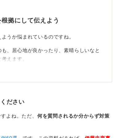
を根拠にして伝えよう
えようか悩まれているのですね。
のも、居心地が良かったり、素晴らしいなと
と考えます。
活環境を変えたくないので自宅から通いやす
ストレートにお伝えするのは避けるのが無難
てください
的な理由も含めたうえで、「だからこそこの
えるほうが良いでしょう。
ですよね。ただ、
何を質問されるか分からず対策
めたうえで、採用になった場合は配属先を検