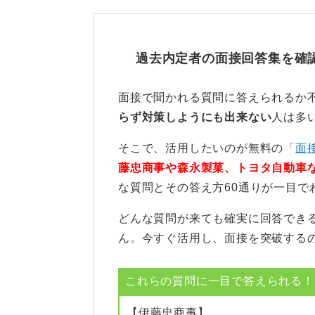
案されます。
ただし、「希望する勤務地又は各裁
過去内定者の面接回答集を確
内に推薦（採用）されない場合もあ
この内容から、個人の希望が100%
面接で聞かれる質問に答えられるか
員配置の都合が優先される可能性が
らず対策しようにも出来ない
人は多
しかしながら、ご自身の希望を明確
そこで、活用したいのが無料の「
面
から通勤しやすい環境で働きたい」
藤忠商事や森永製菓、トヨタ自動車
えで重要な動機です。
な質問とその答え方60通りが一目で
どんな質問が来ても確実に回答でき
地域への思いや通勤事情など
ん。今すぐ活用し、面接を突破する
面接では、単に「〇〇で働きたい」
これらの質問に一目で答えられる！(
く希望するのか」という具体的な理
【伊藤忠商事】
たとえば、その土地に深い愛着があ