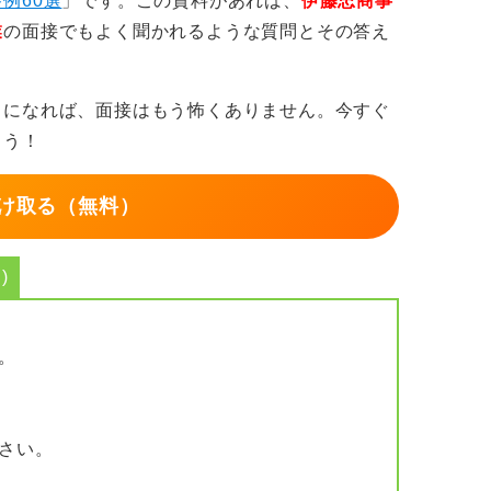
例60選
」です。この資料があれば、
伊藤忠商事
業
の面接でもよく聞かれるような質問とその答え
が通るわけではないことを認識しよう
員の配置などを組織的に考えて最終的に決定
うになれば、面接はもう怖くありません。今すぐ
といって必ず希望が通るわけではないという
ょう！
ことが大切です。
け取る（無料）
じゃなきゃダメなんだという意向で伝えた場
討してあげたいと感じてしまいます。
)
勤務地にしてあげることが難しいので」とい
ので、希望は伝えるが必ず通るわけではない
を考えていきましょう。
。
さい。