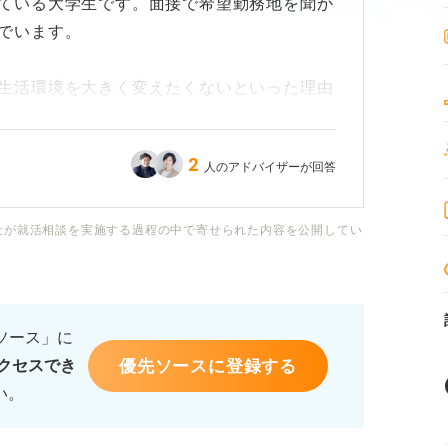
ている大学生です。面接で希望勤務地を聞か
でいます。
生活環境を大きく変えたくないといった理由
えるのは良くないのではないかと不安です。
2
人のアドバイザーが回答
献したい」「地元の人の支えになりたい」と
しょうか？
社が就活相談を実施する過程の中で寄せられた内容を公開してい
務地はどの程度重視されるのか、また採用担
ントを教えてください。
るソース」に
優先ソースに登録する
クセスでき
い。