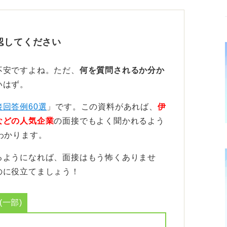
判所の欠員状況によっては、名簿の有効期間
認してください
ります」という記載があります。
通るとは限らず、欠員状況など裁判所側の人
不安ですよね。ただ、
何を質問されるか分か
高いと読み取れます。
いはず。
に伝えることは非常に大切です。特に「自宅
接回答例60選
」です。この資料があれば、
伊
という思いは、長期的に安定して勤務するう
などの人気企業
の面接でもよく聞かれるよう
わかります。
るようになれば、面接はもう怖くありませ
根拠のある理由を添えると説得力が増す
のに役立てましょう！
と伝えるだけでなく、「なぜその勤務地を強
一部)
由を添えることが効果的です。
ること、家族の事情があること、あるいは