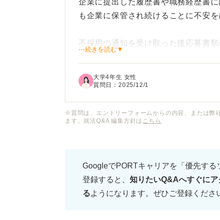
企業に提出した履歴書や職務経歴書に
も企業に保管され続けることに不安を
不採用の通知を受け取った後応募書類
⋯続きを読む▼
タイミングでどのような言葉で伝える
大学4年生 女性
特にメールで依頼する場合の文面の書
質問日：
2025/12/1
却してもらうための工夫について知り
※質問は、エントリーフォームからの内容、または弊
ます。就活Q&A 編集方針は
こちら
応募書類の返却を依頼する際の正しい
に教えてください。
GoogleでPORTキャリアを「優先す
登録すると、
知りたいQ&Aへすぐにア
る
ようになります。ぜひご登録くださ