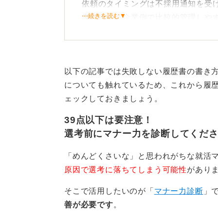
依頼のタイミングは不採用通知を受
⋯続きを読む▼
書類がまだ企業側で比較的管理しや
れる可能性が高いです。
次にメールでの依頼文面についてで
以下の記事では失敗しない履歴書の書き
メールの件名は「応募書類の返却に
についても触れているため、これから履
う。
ェックしておきましょう。
本文ではまず選考に対する感謝の意
39点以下は要注意！
寧に述べましょう。
選考前にマナー力を診断してくだ
具体的には「御社での選考にお時間
「めんどくさいな」と思われがちな就活
などと始め、続いて「個人情報保護
原因で選考に落ちてしまう可能性
があり
ば幸いです」と依頼します。
そこで活用したいのが「
マナー力診断
」
文面は敬語を使い、誠意を持って書
善が必要です
。