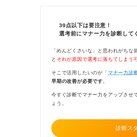
企業には返却義務がないため
39点以下は要注意！
タイミングとしては不採用通知を受
選考前にマナー力を診断して
メールで依頼する場合は件名に「応
「めんどくさいな」と思われがちな
記しましょう。
と
それが原因で選考に落ちてしまう
本文では「このたびはご対応ありが
そこで活用したいのが「
マナー力診
には個人情報が含まれておりますた
早期の改善が必要です
。
かい表現を用いるのが望ましいです
今すぐ診断でマナー力をアップさせ
依頼後は企業の方針を尊重し、返答
ょう。
す。
まとめると返却依頼は不自然ではな
診断ス
んが、企業の対応は任意であるため