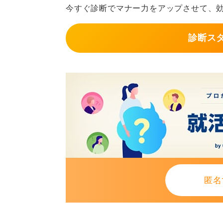
返信用封筒を同封など企業の
今すぐ診断でマナー力をアップさせて、
さらに返信用封筒を同封することも
診断ス
大きさは応募書類が無理なく入るも
を貼っておきましょう。これにより
ます。
企業のルールにもよるため必ずしも
みて下さい。
0
匿名