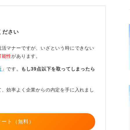
柔らかい表現で依頼しよう
け取った直後が最も適切です。
ください
募書類返却のお願い（大学名 氏名）」と明
就活マナーですが、いざという時にできない
可能性
があります。
とうございました。恐れ入りますが応募書類
断
」です。
もし39点以下を取ってしまったら
め、ご返却いただけますと幸いです」と柔ら
。
て、効率よく企業からの内定を手に入れまし
がなければ催促しすぎないこともマナーで
く誠実かつ丁寧に伝えれば失礼にはなりませ
タート（無料）
依頼後は柔軟に受け止める姿勢が重要です。