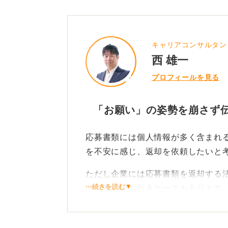
キャリアコンサルタン
西 雄一
プロフィールを見る
「お願い」の姿勢を崩さず
応募書類には個人情報が多く含まれ
を不安に感じ、返却を依頼したいと
ただし企業には応募書類を返却する
⋯続きを読む▼
て廃棄処理されるケースもあります
そのため依頼する際はあくまで「お
伝えることが大切です。