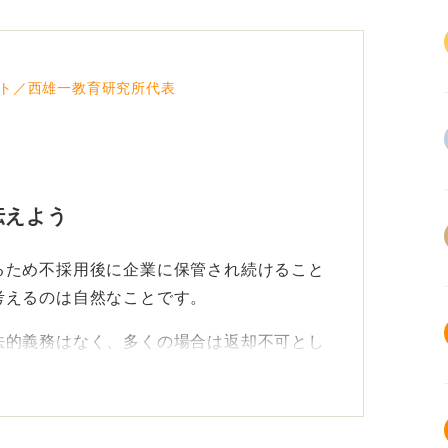
ト／西雄一教育研究所代表
伝えよう
るため不採用後に企業に保管され続けること
考えるのは自然なことです。
法的義務はなく、多くの場合は返却不可とし
。
願い」という姿勢を崩さず、丁寧かつ簡潔に