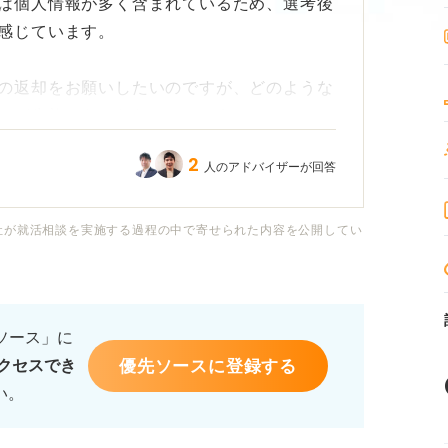
は個人情報が多く含まれているため、選考後
感じています。
の返却をお願いしたいのですが、どのような
のが失礼にあたらないでしょうか？
2
人のアドバイザーが回答
き方や返信用封筒を同封するなど、確実に返
たいです。
社が就活相談を実施する過程の中で寄せられた内容を公開してい
マナーと、依頼後の対応方法について具体的
るソース」に
優先ソースに登録する
クセスでき
い。