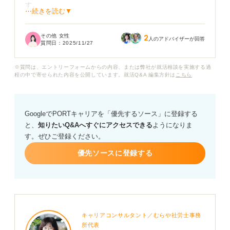
す。
⋯続きを読む▼
自己紹介文では、デザイナーを志す理由や自分の個性、
その他 女性
2
制作に対する姿勢を伝えたいのですが、ただ文章を書く
人のアドバイザーが回答
質問日：
2025/11/27
だけではうまく伝わらない気もしています。
※質問は、エントリーフォームからの内容、または弊社が就活相談を実施する過
美大のポートフォリオに載せる自己紹介では、一般的に
程の中で寄せられた内容を公開しています。就活Q&A 編集方針は
こちら
どんな内容を入れるべきでしょうか？ また、審査官の目
に留まりやすくするための書き方のコツがあれば、具体
的に教えていただきたいです。
GoogleでPORTキャリアを「優先するソース」に登録する
と、
知りたいQ&Aへすぐにアクセスできる
ようになりま
す。ぜひご登録ください。
優先ソースに登録する
キャリアコンサルタント／むらや社労士事務
所代表