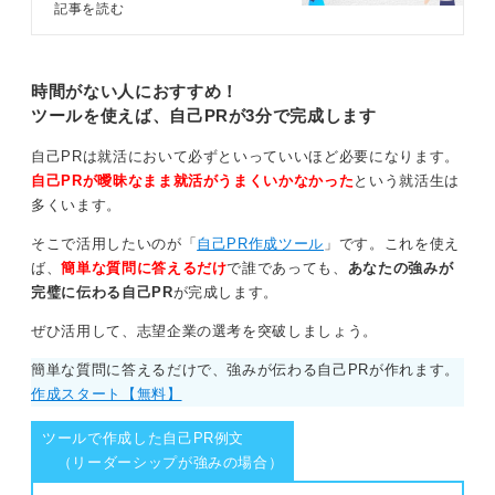
記事を読む
影響を受けた作品や自分を象徴する言葉などを入れ
ると差別化につながる
時間がない人におすすめ！
また、このような手法が認められていればですが、自己
ツールを使えば、自己PRが3分で完成します
紹介文の欄に幼少期の写真、影響を受けた風景や美術作
品、制作過程のラフスケッチ、アイデア出しの際のマイ
自己PRは就活において必ずといっていいほど必要になります。
ンドマップなどを、小さくデザイン的に組み込んでみる
自己PRが曖昧なまま就活がうまくいかなかった
という就活生は
のもおもしろいと思います。これにより、文章を書く能
多くいます。
力だけでなく、デザイン的に情報を整理する能力も同時
にアピールできますよ。
そこで活用したいのが「
自己PR作成ツール
」です。これを使え
ば、
簡単な質問に答えるだけ
で誰であっても、
あなたの強みが
加えて、文章表現力・言語化能力に自信があるのなら、
完璧に伝わる自己PR
が完成します。
あなたの個性を象徴するようなキャッチコピーやキーワ
ードを、文章の冒頭や目立つ位置に配置してみるのも良
ぜひ活用して、志望企業の選考を突破しましょう。
いでしょう。
簡単な質問に答えるだけで、強みが伝わる自己PRが作れます。
言語化能力もデザイナーに必要な力の一つです。学校の
作成スタート【無料】
国語の先生などの協力を得ながら、印象深い自己紹介文
を作れるようチャレンジしてみてください。
ツールで作成した自己PR例文
（リーダーシップが強みの場合）
1