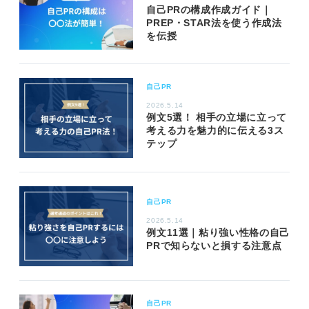
自己PRの構成作成ガイド｜
PREP・STAR法を使う作成法
を伝授
自己PR
2026.5.14
例文5選！ 相手の立場に立って
考える力を魅力的に伝える3ス
テップ
自己PR
2026.5.14
例文11選｜粘り強い性格の自己
PRで知らないと損する注意点
自己PR