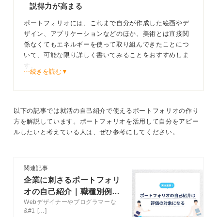
説得力が高まる
ポートフォリオには、これまで自分が作成した絵画やデ
ザイン、アプリケーションなどのほか、美術とは直接関
係なくてもエネルギーを使って取り組んできたことにつ
いて、可能な限り詳しく書いてみることをおすすめしま
す。
⋯続きを読む▼
その内容が自分の制作意欲などに結びついていく場面が
あれば、それも詳細に書いていきましょう。
自己紹介文については、ただ文章を書くだけでなく、作
以下の記事では就活の自己紹介で使えるポートフォリオの作り
品との関連性・一貫性と視覚的な工夫で個性を際立たせ
方を解説しています。ポートフォリオを活用して自分をアピー
ていくことが大切です。
ルしたいと考えている人は、ぜひ参考にしてください。
特に、自己紹介文とポートフォリオに入れた作品郡が連
動しているか、一貫性があるかを確認してください。た
関連記事
とえば、自己紹介で「人の感情を揺さぶるアートを目指
企業に刺さるポートフォリ
している」と書いているのに、作品が技術的に緻密な工
業デザインばかりだったりすると、メッセージがブレて
オの自己紹介｜職種別例文
しまいます。
Webデザイナーやプログラマーな
6選
&#1 […]