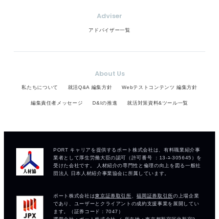
Adviser
アドバイザー一覧
About Us
私たちについて
就活Q&A 編集方針
Webテストコンテンツ 編集方針
編集責任者メッセージ
D&Iの推進
就活対策資料&ツール一覧