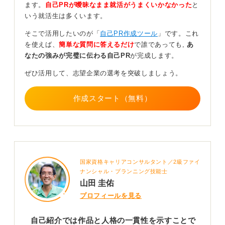
ます。
自己PRが曖昧なまま就活がうまくいかなかった
と
直感で色を重ねるタイプか、などの制作の癖やこだわり
いう就活生は多くいます。
を書くことで、作品とのつながりや人となりが見えてき
ます。
そこで活用したいのが「
自己PR作成ツール
」です。これ
を使えば、
簡単な質問に答えるだけ
で誰であっても,
あ
最後に、これから挑戦したいことを添えましょう。「デ
なたの強みが完璧に伝わる自己PR
が完成します。
ザインを使って人の気持ちを動かしたい」など、少し先
の自分を描くことで、作品に物語が生まれます。過去・
ぜひ活用して、志望企業の選考を突破しましょう。
今・未来を一枚の文章でつなげるイメージです。
作成スタート（無料）
うまく書こうとしなくても大丈夫ですよ！ 完璧な文章よ
りも、”あなたらしさ”が伝わることのほうがずっと強い
印象を残します。それが、審査官に「この人の作品をも
っと見てみたい」と思わせる一行になるのです。
1
国家資格キャリアコンサルタント／2級ファイ
ナンシャル・プランニング技能士
山田 圭佑
プロフィールを見る
自己紹介では作品と人格の一貫性を示すことで