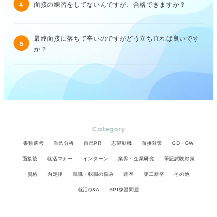
4
面接の練習をしてないんですが、合格できますか？
最終面接に落ちて辛いのですがどう立ち直れば良いです
5
か？
Category
書類選考
自己分析
自己PR
志望動機
面接対策
GD・GW
面接後
就活マナー
インターン
業界・企業研究
筆記試験対策
資格
内定後
就職・転職の悩み
既卒
第二新卒
その他
就活Q&A
SPI練習問題