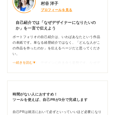
村谷 洋子
プロフィールを見る
自己紹介では「なぜデザイナーになりたいの
か」を一言で伝えよう
ポートフォリオの自己紹介は、いわばあなたという作品
の表紙です。単なる経歴紹介ではなく、「どんな人がこ
の作品を作ったのか」を伝えるページだと思ってくださ
い。
⋯続きを読む▼
まず大切なのは、デザインに向き合う姿勢です。なぜデ
ザイナーになりたいのか、その原点を一言で伝えると印
象に残ります。たとえば「身の回りのちょっとした不便
を形で解決したい」など、リアルな動機があるとぐっと
共感を呼ぶでしょう。
時間がない人におすすめ！
制作スタイル＋今後の展望を書くことであなたらし
ツールを使えば、自己PRが3分で完成します
さを示すことが大切
自己PRは就活において必ずといっていいほど必要になり
次に、自分らしさです。几帳面で構成を練るタイプか、