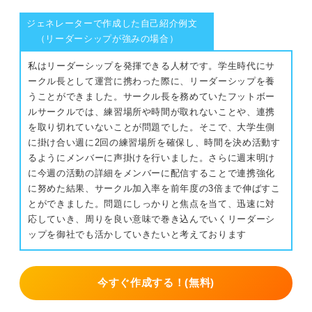
クリエイティブ職
文章は簡潔にまとめる
ジェネレーターで作成した自己紹介例文
マネジメント職
（リーダーシップが強みの場合）
作品数が少ない場合はその理由を明記する
開発系職種
私はリーダーシップを発揮できる人材です。学生時代にサ
色の使い過ぎには注意する
ークル長として運営に携わった際に、リーダーシップを養
うことができました。サークル長を務めていたフットボー
ポートフォリオの自己紹介の注意点
低画質な写真の使用は避ける
ルサークルでは、練習場所や時間が取れないことや、連携
記載する内容を応募する企業に合わせる
を取り切れていないことが問題でした。そこで、大学生側
に掛け合い週に2回の練習場所を確保し、時間を決め活動す
5ステップで簡単！ ポートフォリオの自己紹介を書く手順
誤字脱字は入念に確認する
るようにメンバーに声掛けを行いました。さらに週末明け
に今週の活動の詳細をメンバーに配信することで連携強化
興味を持ってもらえるようなデザインにす
①記入する項目を決める
に努めた結果、サークル加入率を前年度の3倍まで伸ばすこ
る
とができました。問題にしっかりと焦点を当て、迅速に対
②各項目の内容を考える
応していき、周りを良い意味で巻き込んでいくリーダーシ
見やすさが重要！ 企業に興味を持ってもらえるポ
ップを御社でも活かしていきたいと考えております
③手書きで大まかなレイアウトを作成する
ートフォリオの自己紹介を作成しよう
④デザインソフトを利用して作成する
今すぐ作成する！(無料)
⑤印刷して誤りがないかチェックする