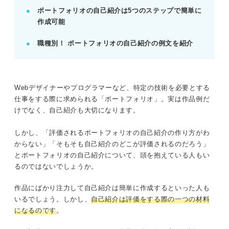
記事の該当箇所を見る
ポートフォリオの自己紹介は5つのステップで簡単に
入念に作り込もう！ 企業はポートフォリオの
作成可能
自己紹介も評価する
ポートフォリオの概要をおさらい
職種別！ ポートフォリオの自己紹介の例文を紹介
まずは確認！ 企業がポートフォリオの提示を
求める理由
超重要！ ポートフォリオの自己紹介に含める
べき必須要素
Webデザイナーやプログラマーなど、特定の技術を必要とする
仕事をする際に求められる「ポートフォリオ」。実は作品例だ
けでなく、自己紹介も大切になります。
※AIの特性上、間違いが含まれている場合があります。記事本文
と併せてご確認ください。
しかし、「評価されるポートフォリオの自己紹介の作り方がわ
からない」「そもそも自己紹介のどこが評価されるのだろう」
とポートフォリオの自己紹介について、頭を抱えている人もい
るのではないでしょうか。
作品にばかり注力して自己紹介は簡単に作成するといった人も
いるでしょう。しかし、
自己紹介は評価をする際の一つの材料
になるのです
。