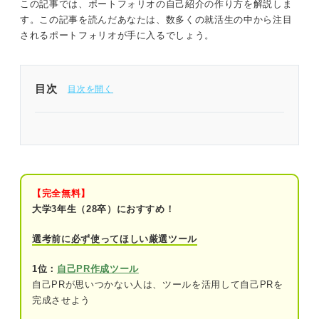
この記事では、ポートフォリオの自己紹介の作り方を解説しま
す。この記事を読んだあなたは、数多くの就活生の中から注目
されるポートフォリオが手に入るでしょう。
目次
入念に作り込もう！ 企業はポートフォリオの自己
紹介も評価する
ポートフォリオの概要をおさらい
【完全無料】
ポートフォリオとは？
大学3年生（28卒）におすすめ！
ポートフォリオの構成
選考前に必ず使ってほしい厳選ツール
まずは確認！ 企業がポートフォリオの提示を求め
1位：
自己PR作成ツール
る理由
自己PRが思いつかない人は、ツールを活用して自己PRを
完成させよう
就活生がどんなスキルを持っているか実際
に確かめるため