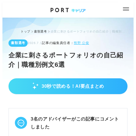
トップ
書類選考
企業に刺さるポートフォリオの自己紹介｜職種別例文6選
書類選考
記事の編集責任者：
熊野 公俊
2026.7.1
企業に刺さるポートフォリオの自己紹
介｜職種別例文6選
30秒で読める！AI要点まとめ
ポートフォリオ自己紹介の重要性
作品だけでなく自己紹介も評価対象と理解する。
センスや人柄が企業とマッチするか確認される。
スキルに加えビジネスマインドもアピールする。
3名のアドバイザーがこの記事にコメント
POINT：自己紹介はあなたのセンスや人柄を伝える
しました
重要な材料。