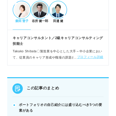
自己紹介の必須要素と作成ポイント
クリエイター経歴や保有スキルを具体的に記載す
柴田 登子
谷所 健一郎
田邉 健
る。
受賞歴や仕事に活かせる趣味・特技も盛り込む。
履歴書と差別化し簡潔で分かりやすく表現する。
キャリアコンサルタント／2級キャリアコンサルティング
技能士
POINT：レイアウトを見やすく整え、企業が求める
人材像に合わせる。
Takako Shibata〇製造業を中心とした大手～中小企業におい
プロフィール詳細
て、従業員のキャリア形成や職場の課題改善を支援。若者自
立支援センター埼玉や、公共職業訓練校での就職支援もおこ
自己紹介作成の手順と効果的なコツ
なう
項目決定から印刷確認まで5ステップで作成する。
作成サービスや例文を参考に効率的に進める。
誤字脱字を徹底確認し第三者の意見を得る。
この記事のまとめ
POINT：自身の世界観とデザインを統一し、興味を
引く見せ方を意識する。
ポートフォリオの自己紹介には盛り込むべき5つの要
素がある