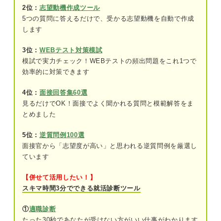
2位：
志望動機作成ツール
5つの質問に答えるだけで、受かる志望動機を自動で作成
センスが企業の方向性とマッチするか確認
します
するため
3位：
WEBテスト対策模試
就活生の人柄を知るため
模試で実力チェック！WEBテストの頻出問題をこれ1つで
効率的に対策できます
超重要！ ポートフォリオの自己紹介に含めるべき
必須5要素
4位：
面接回答集60選
①経歴
見るだけでOK！面接でよく聞かれる質問と模範解答をま
とめました
②保有するスキル
5位：
逆質問例100選
③過去の受賞歴
面接官から「志望度が高い」と思われる逆質問例を厳選し
ています
④趣味や特技
【併せて活用したい！】
⑤強みを発揮したエピソード
スキマ時間3分でできる就活診断ツール
ポートフォリオの自己紹介をつくる際に押さえるべ
①
適職診断
きポイント
たった30秒であなたが受けない方がいい仕事がわかります