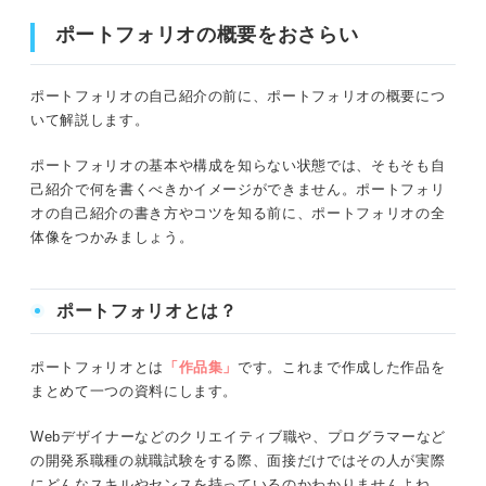
ポートフォリオの概要をおさらい
上手にポートフォリオの自己紹介を作成するコツ
簡単にポートフォリオを作成できるサービスを利用する
ポートフォリオの自己紹介の前に、ポートフォリオの概要につ
いて解説します。
とにかくたくさんのポートフォリオに触れてみる
ポートフォリオの基本や構成を知らない状態では、そもそも自
作成後に第三者に確認・フィードバックをもらう
己紹介で何を書くべきかイメージができません。ポートフォリ
オの自己紹介の書き方やコツを知る前に、ポートフォリオの全
自身が持つ世界観とデザインを統一させる
体像をつかみましょう。
職種別！ ポートフォリオの自己紹介の書き方の例文
ポートフォリオとは？
クリエイティブ職
ポートフォリオとは
「作品集」
です。これまで作成した作品を
マネジメント職
まとめて一つの資料にします。
開発系職種
Webデザイナーなどのクリエイティブ職や、プログラマーなど
の開発系職種の就職試験をする際、面接だけではその人が実際
にどんなスキルやセンスを持っているのかわかりませんよね。