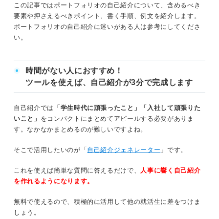
③手書きで大まかなレイアウトを作成する
この記事ではポートフォリオの自己紹介について、含めるべき
超重要！ ポートフォリオの自己紹介に含めるべき必須5要
要素や押さえるべきポイント、書く手順、例文を紹介します。
④デザインソフトを利用して作成する
素
ポートフォリオの自己紹介に迷いがある人は参考にしてくださ
い。
⑤印刷して誤りがないかチェックする
①経歴
②保有するスキル
上手にポートフォリオの自己紹介を作成するコツ
時間がない人におすすめ！
ツールを使えば、自己紹介が3分で完成します
簡単にポートフォリオを作成できるサービ
③過去の受賞歴
スを利用する
自己紹介では
「学生時代に頑張ったこと」「入社して頑張りた
④趣味や特技
とにかくたくさんのポートフォリオに触れ
いこと」
をコンパクトにまとめてアピールする必要がありま
てみる
す。なかなかまとめるのが難しいですよね。
⑤強みを発揮したエピソード
作成後に第三者に確認・フィードバックを
そこで活用したいのが「
自己紹介ジェネレーター
」です。
もらう
ポートフォリオの自己紹介をつくる際に押さえるべきポイ
ント
これを使えば簡単な質問に答えるだけで、
人事に響く自己紹介
自身が持つ世界観とデザインを統一させる
を作れるようになります。
パッと見てわかるようなレイアウトに整える
職種別！ ポートフォリオの自己紹介の書き方の例
無料で使えるので、積極的に活用して他の就活生に差をつけま
文
履歴書では伝えられないことをアピールする
しょう。