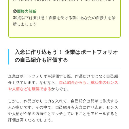
パッと見てわかるようなレイアウトに整え
②
面接力診断
る
39点以下は要注意！面接を受ける前にあなたの面接力を診
入念に作り込もう！ 企業はポートフォリオの自己紹介も
断しましょう
履歴書では伝えられないことをアピールす
評価する
る
ポートフォリオの概要をおさらい
文章は簡潔にまとめる
入念に作り込もう！ 企業はポートフォリオ
作品数が少ない場合はその理由を明記する
ポートフォリオとは？
の自己紹介も評価する
色の使い過ぎには注意する
ポートフォリオの構成
企業はポートフォリオを評価する際、作品だけではなく自己紹
低画質な写真の使用は避ける
まずは確認！ 企業がポートフォリオの提示を求める理由
介も見ています。なぜなら、
自己紹介からも、就活生のセンス
や人柄などを確認できる
からです。
5ステップで簡単！ ポートフォリオの自己紹介を書
就活生がどんなスキルを持っているか実際に確かめるため
く手順
しかし、作品ばかりに力を入れて、自己紹介は簡単に作成する
人が多いです。その中で、自己紹介も入念に作り込み、センス
①記入する項目を決める
センスが企業の方向性とマッチするか確認するため
や人柄が企業の方向性とマッチしていることをアピールすると
②各項目の内容を考える
評価は高くなるでしょう。
就活生の人柄を知るため