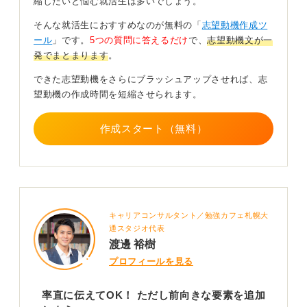
縮したいと悩む就活生は多いでしょう。
仕事の幅を広げたい思いとやりがいを伝えよう
そんな就活生におすすめなのが無料の「
志望動機作成ツ
派遣として働いているなかでたとえば「ここまでしかで
ール
」です。
5つの質問に答えるだけ
で、
志望動機文が一
きない」とか、仕事の範囲が狭いというのはあったかな
発でまとまります
。
と思うんですね。
できた志望動機をさらにブラッシュアップさせれば、志
なので「仕事の範囲を広げたいと思いました」とか「正
望動機の作成時間を短縮させられます。
社員になってもっと責任を持って取り組めると、自分の
やりがいにつながります」といったことを話せると良い
作成スタート（無料）
のかなという感じはします。
正社員になることでどんなふうに自分が貢献できるか、
活躍できるかを話せると良いのかなという感じです。
2
キャリアコンサルタント／勉強カフェ札幌大
通スタジオ代表
渡邊 裕樹
プロフィールを見る
率直に伝えてOK！ ただし前向きな要素を追加