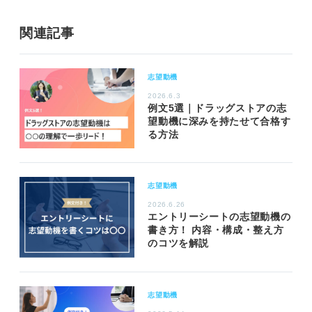
関連記事
志望動機
2026.6.3
例文5選｜ドラッグストアの志
望動機に深みを持たせて合格す
る方法
志望動機
2026.6.26
エントリーシートの志望動機の
書き方！ 内容・構成・整え方
のコツを解説
志望動機