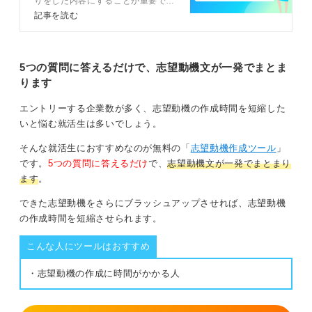
りをした内容にすることが重要で
とでもあります。
す。面接で志望動機を答えるための
記事を読む
3つの構成を理解し、4ステップで
その点を理解していると示すと採用側も安心します。以
面接の志望動機を考えましょう。回
下の例文を参考にしてみて下さい。
答例文や伝え方のコツを踏まえてキ
ャリアコンサルタントが解説しま
5つの質問に答えるだけで、志望動機文が一発でまとま
以下、例文です。
す。
ります
「派遣社員として働くうちに職場の雰囲気や業務内容に
エントリーする企業数が多く、志望動機の作成時間を短縮した
魅力を感じ、ぜひ安定した環境で長く貢献したいと考え
いと悩む就活生は多いでしょう。
るようになりました。
そんな就活生におすすめなのが無料の「
志望動機作成ツール
」
正社員となった暁にはこれまで以上に責任ある立場で業
です。
5つの質問に答えるだけ
で、
志望動機文が一発でまとまり
務改善にも取り組み、将来的にはマネジメントにも携わ
ます
。
っていきたいと考えております。」
できた志望動機をさらにブラッシュアップさせれば、志望動機
1
の作成時間を短縮させられます。
こんな人にツールはおすすめ
・志望動機の作成に時間がかかる人