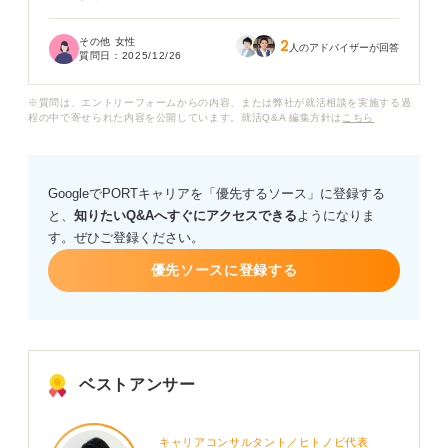
業に響くような志望動機がまったく思いつきません。
その他 女性
2
この派遣先で長く働いているため仕事内容自体には慣れ
人のアドバイザーが回答
質問日：
2025/12/26
ていますし、正社員として任されるであろう業務にも前
向きに取り組みたいと思っています。
※質問は、エントリーフォームからの内容、または弊社が就活相談を実施する過
程の中で寄せられた内容を公開しています。就活Q&A 編集方針は
こちら
実際のところ派遣社員という立場で「安定」や「待遇」
を理由に正社員を志望すると、採用担当者にはどのよう
に思われるのでしょうか？
GoogleでPORTキャリアを「優先するソース」に登録する
と、
知りたいQ&Aへすぐにアクセスできる
ようになりま
派遣から正社員を目指す人が志望動機を作成する際に、
す。ぜひご登録ください。
どのように自分の貢献意欲やキャリアプランとかかわる
ように書けば良いかアドバイスをお願いします。
優先ソースに登録する
ベストアンサー
キャリアコンサルタント／ヒトノビ代表