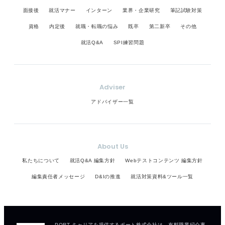
面接後
就活マナー
インターン
業界・企業研究
筆記試験対策
資格
内定後
就職・転職の悩み
既卒
第二新卒
その他
就活Q&A
SPI練習問題
Adviser
アドバイザー一覧
About Us
私たちについて
就活Q&A 編集方針
Webテストコンテンツ 編集方針
編集責任者メッセージ
D&Iの推進
就活対策資料&ツール一覧