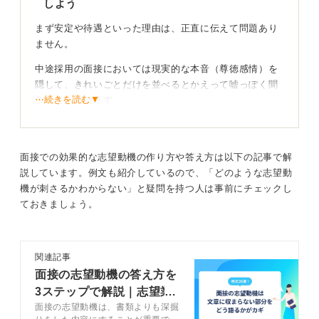
しよう
まず安定や待遇といった理由は、正直に伝えて問題あり
ません。
中途採用の面接においては現実的な本音（尊徳感情）を
隠して、きれいごとだけを並べるとかえって嘘っぽく聞
⋯続きを読む▼
こえてしまいます。
「安定した環境で長く働きたい」という思いは、率直に
伝えてください。
面接での効果的な志望動機の作り方や答え方は以下の記事で解
説しています。例文も紹介しているので、「どのような志望動
責任感と将来のビジョンを示そう
機が刺さるかわからない」と疑問を持つ人は事前にチェックし
ておきましょう。
そのうえで以下の二つの前向きな要素を言語化して加え
ることが重要です。
・これからさらに頑張りたいこと（前向きな気持ち）
関連記事
・将来的に担っていきたい役割（ビジョン）
面接の志望動機の答え方を
3ステップで解説｜志望業
正社員になるということは、派遣では任されなかったよ
面接の志望動機は、書類よりも深掘
界別の例文20選
うな責任の大きな仕事（コア業務や管理業務）を担うこ