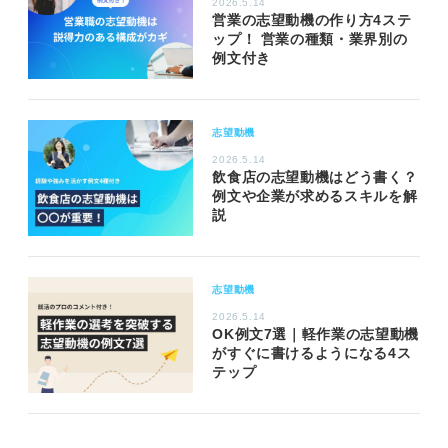
2026.5.14
営業の志望動機の作り方4ステ
ップ！ 営業の種類・業界別の
例文付き
志望動機
2026.5.14
飲食店の志望動機はどう書く？
例文や企業が求めるスキルを解
説
志望動機
2026.5.14
OK例文7選｜軽作業の志望動機
がすぐに書けるようになる4ス
テップ