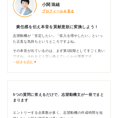
小関 珠緒
プロフィールを見る
責任感を伝え本音を貢献意欲に変換しよう！
志望動機が「安定したい」「収入を増やしたい」といっ
た正直な気持ちというところですよね。
その本音が出ているのは、まず第1段階としてすごく良い
ですね。それをどう言い換えていくかが重要です。
⋯続きを読む▼
企業の人が知りたいのは「今まで派遣だったのになぜ正
社員になりたいの？」というところなんです。
派遣から正社員に変わるということは、責任が大きく変
わってくるのが特徴です。
5つの質問に答えるだけで、志望動機文が一発でまと
派遣だと9時-17時で帰れるけれども、正社員の場合は責
まります
任があるからやり遂げないといけない。そこをわかって
いるかなというところを見られます。
エントリーする企業数が多く、志望動機の作成時間を短