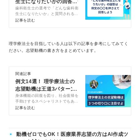
生士になりたいかの回答で
歯科衛生士の選考で「どんな歯科衛
差別化する方法
生士になりたいか」と質問されるこ
とがあります。医院側がこの質問を
記事を読む
することには目的があり、その目的
に沿った回答を作成することが大切
です。この記事ではキャリアアドバ
イザーと一緒に「どんな歯科衛生士
理学療法士を目指している人は以下の記事を参考にしてみてく
になりたいか」の回答方法を例文付
ださい。志望動機の書き方をまとめています。
きで解説します。
関連記事
例文14選！ 理学療法士の
志望動機は王道3パターン
身体機能の回復を図り、社会復帰を
を押さえよう
手助けするスペシャリストでもある
理学療法士。その働き方は多様であ
記事を読む
り、志望動機の書き方について迷っ
ている学生も多いのではないでしょ
うか。記事では、就職先に合わせた
理学療法士のベストな志望動機の書
動機ゼロでもOK！医療業界志望の方はAI作成ツ
き方を解説します。