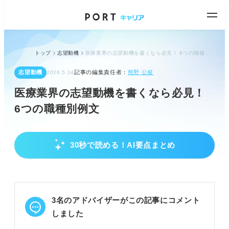
トップ
志望動機
医療業界の志望動機を書くなら必見！ 6つの職種別例文
志望動機
記事の編集責任者：
熊野 公俊
2026.5.14
医療業界の志望動機を書くなら必見！
6つの職種別例文
30秒で読める！AI要点まとめ
医療業界の志望動機作成の基本と準備
医療業界では専門性や情熱が重視され、基本構成に
「プラスアルファ」が必要。
志望職種を明確にし、必要な資格やスキルを身につ
3名のアドバイザーがこの記事にコメント
ける準備が重要。
企業や施設の情報を徹底的に集め、具体的なアピー
しました
ルポイントを見つける。