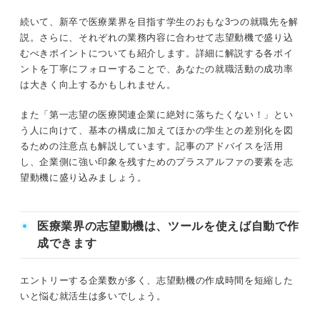
医療機器会社
「社会貢献がしたい・人の役に立ちたい」
続いて、新卒で医療業界を目指す学生のおもな3つの就職先を解
は避ける
説。さらに、それぞれの業務内容に合わせて志望動機で盛り込
施設の魅力と絡める！ 病院・クリニックの志望動機で盛
むべきポイントについても紹介します。詳細に解説する各ポイ
り込みたい要素
複数の職種に当てはまる書き方をしない
ントを丁寧にフォローすることで、あなたの就職活動の成功率
は大きく向上するかもしれません。
倫理観のない内容にしない
病院・クリニックならではの施設方針への共感
また「第一志望の医療関連企業に絶対に落ちたくない！」とい
自分の看護や医療に対する倫理観
う人に向けて、基本の構成に加えてほかの学生との差別化を図
職種別に解説！ 医療業界の志望動機の例文
るための注意点も解説しています。記事のアドバイスを活用
病院・クリニックの例文①
その施設環境だからこそできること
し、企業側に強い印象を残すためのプラスアルファの要素を志
望動機に盛り込みましょう。
病院・クリニックの例文②
製品への理解はマスト！ 製薬会社の志望動機で盛り込み
製薬会社の例文①
たい要素
医療業界の志望動機は、ツールを使えば自動で作
製薬会社の例文②
成できます
法規制に対する関心
医療機器会社の例文①
会社の製品や理念への共感
エントリーする企業数が多く、志望動機の作成時間を短縮した
いと悩む就活生は多いでしょう。
医療機器会社の例文②
職種ごとに求められる役割を全うする意気込み