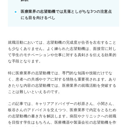
で使い回せる内容は避ける。
医療業界の志望動機では見落としがちな3つの注意点
人の命を扱うため、倫理観のない内容や、職種を理
にも目を向けるベし
解しない表現は避ける。
POINT：具体的な目標を提示し、企業にあなたの将
来のビジョンをイメージさせよう。
就職活動においては、志望動機の完成度が合否を左右すること
も少なくありません。よく練られた志望動機は、面接官に対し
記事の該当箇所を見る
て学生のモチベーションや仕事に対する真剣さを伝える効果的
医療業界の志望動機は基本の構成にプラスアル
な手段となります。
ファの要素が必要
医療業界の志望動機を書く前に3つの準備をし
特に医療業界の志望動機では、専門的な知識や技能だけでな
よう
く、患者への共感やケアに対する情熱も重要視されます。あり
新卒で医療業界を目指す学生のおもな3つの就
きたりな内容の志望動機では、医療業界の就職活動を突破する
職先は？
ことは難しいといえるのです。
施設の魅力と絡める！ 病院・クリニックの志
望動機で盛り込みたい要素
この記事では、キャリアアドバイザーの杉原さん、小関さん、
板谷さんのアドバイスを交えつつ、医療業界で内定をとるため
の志望動機の書き方を解説します。病院やクリニックへの就職
※AIの特性上、間違いが含まれている場合があります。記事本文
を目指す学生はもちろん、医療機器や製薬会社の志望動機を作
と併せてご確認ください。