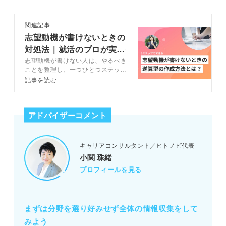
関連記事
志望動機が書けないときの
対処法｜就活のプロが実際
志望動機が書けない人は、やるべき
に評価した志望動機とは？
ことを整理し、一つひとつステップ
を踏む意識を持つと良いです。この
記事を読む
記事ではキャリアコンサルタント
と、志望動機を作成する3ステップ
を解説します。基本から理解でき、
アドバイザーコメント
かつ参考にできる例文もあるのでぜ
ひチェックしてください。
キャリアコンサルタント／ヒトノビ代表
小関 珠緒
プロフィールを見る
まずは分野を選り好みせず全体の情報収集をして
みよう