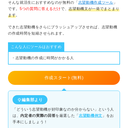
そんな就活生におすすめなのが無料の「
志望動機作成ツール
」
職種ごとの独自性が光る志望動機で医療業界の就活
です。
5つの質問に答えるだけ
で、
志望動機文が一発でまとまり
競合との差別化は必須！ 医療機器会社の志望動機で盛り
を突破しよう！
ます
。
込みたい要素
できた志望動機をさらにブラッシュアップさせれば、志望動機
志望企業の医療機器の強み
の作成時間を短縮させられます。
医療機器と自分の接点
こんな人にツールはおすすめ
業界内での志望企業のポジションや特徴
・志望動機の作成に時間がかかる人
医療業界の志望動機の基本の書き方を押さえよう
作成スタート(無料)
①なぜ医療業界か
②なぜその病院・企業か
編集部より
③入社後にどのように貢献したいか
「どういう志望動機が好印象なのか分からない」という人
は、
内定者の実際の回答
を厳選した「
志望動機例文
」をお
手本にしましょう！
医療業界の志望動機を作るときの注意点