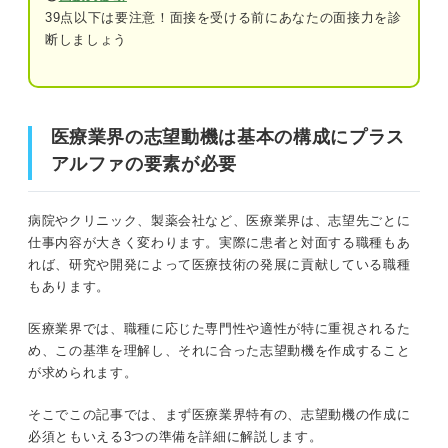
39点以下は要注意！面接を受ける前にあなたの面接力を診
職種ごとに求められる役割を全うする意気
断しましょう
込み
医療業界の志望動機は基本の構成にプラスアルファの要素
が必要
競合との差別化は必須！ 医療機器会社の志望動機
で盛り込みたい要素
医療業界の志望動機は基本の構成にプラス
医療業界の志望動機を書く前に3つの準備をしよう
志望企業の医療機器の強み
アルファの要素が必要
医療機器と自分の接点
①医療業界の中で希望の職種を絞る
病院やクリニック、製薬会社など、医療業界は、志望先ごとに
業界内での志望企業のポジションや特徴
②希望する職種で求められるスキルを身に付ける
仕事内容が大きく変わります。実際に患者と対面する職種もあ
れば、研究や開発によって医療技術の発展に貢献している職種
③企業や施設の情報を集める
医療業界の志望動機の基本の書き方を押さえよう
もあります。
①なぜ医療業界か
医療業界では、職種に応じた専門性や適性が特に重視されるた
新卒で医療業界を目指す学生のおもな3つの就職先は？
め、この基準を理解し、それに合った志望動機を作成すること
②なぜその病院・企業か
が求められます。
病院・クリニック
③入社後にどのように貢献したいか
そこでこの記事では、まず医療業界特有の、志望動機の作成に
製薬会社
必須ともいえる3つの準備を詳細に解説します。
医療業界の志望動機を作るときの注意点