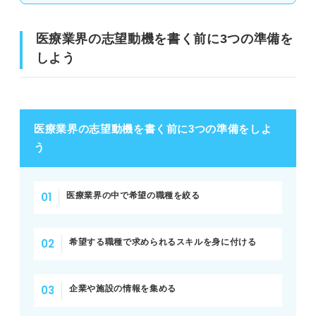
「社会貢献がしたい・人の役に立ちたい」は避ける
医療業界の志望動機を書く前に3つの準備を
複数の職種に当てはまる書き方をしない
しよう
倫理観のない内容にしない
職種別に解説！ 医療業界の志望動機の例文
医療業界の志望動機を書く前に3つの準備をしよ
う
病院・クリニックの例文①
病院・クリニックの例文②
医療業界の中で希望の職種を絞る
製薬会社の例文①
希望する職種で求められるスキルを身に付ける
製薬会社の例文②
医療機器会社の例文①
企業や施設の情報を集める
医療機器会社の例文②