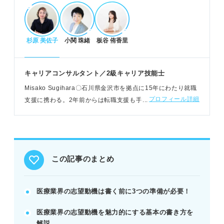
POINT：選り好みせず幅広い情報収集で、自分に合
う仕事を見つけよう。
杉原 美佐子
小関 珠緒
板谷 侑香里
職種別！志望動機に盛り込むべき要素
病院・クリニック：施設方針への共感、自身の倫理
キャリアコンサルタント／2級キャリア技能士
観、施設環境で実現したいことを盛り込む。
Misako Sugihara〇石川県金沢市を拠点に15年にわたり就職
製薬会社：法規制への関心、製品・理念への共感、
プロフィール詳細
支援に携わる。2年前からは転職支援も手掛けている
職種ごとの役割理解と意気込みを示す。
医療機器会社：志望企業の製品強み、機器との接
点、業界内でのポジションを明確にする。
例：病院のHPで施設方針を確認し、「患者様の生活
品質向上」への共感を具体的に述べる。
この記事のまとめ
志望動機作成の注意点と例文活用
医療業界の志望動機は書く前に3つの準備が必要！
「なぜ医療業界か」「なぜその企業か」「入社後ど
医療業界の志望動機を魅力的にする基本の書き方を
う貢献するか」の基本構成で書く。
解説
「社会貢献したい」など抽象的な動機や、複数職種