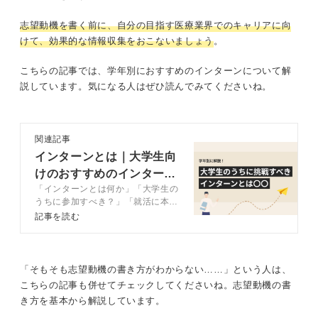
志望動機を書く前に、自分の目指す医療業界でのキャリアに向
けて、効果的な情報収集をおこないましょう
。
こちらの記事では、学年別におすすめのインターンについて解
説しています。気になる人はぜひ読んでみてくださいね。
関連記事
インターンとは｜大学生向
けのおすすめのインターン
「インターンとは何か」「大学生の
を学年別に解説
うちに参加すべき？」「就活に本当
に活かせる？」などの疑問について
記事を読む
キャリアコンサルタントとともに解
説。学年別のおすすめのインターン
や参加までの一連の流れなどについ
ても併せて解説していきます。
「そもそも志望動機の書き方がわからない……」という人は、
こちらの記事も併せてチェックしてくださいね。志望動機の書
き方を基本から解説しています。