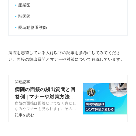
産業医
獣医師
愛玩動物看護師
病院を志望している人は以下の記事を参考にしてみてくださ
い。面接の頻出質問とマナーや対策について解説しています。
関連記事
病院の面接の頻出質問と回
答例 | マナーや対策方法も
病院の面接は回答だけでなく身だし
併せて解説
なみやマナーも見られます。そのた
め、入念な準備が必要。この記事で
記事を読む
はキャリアコンサルタントのコメン
トも交えて、病院の面接に向けた対
策方法を解説します。