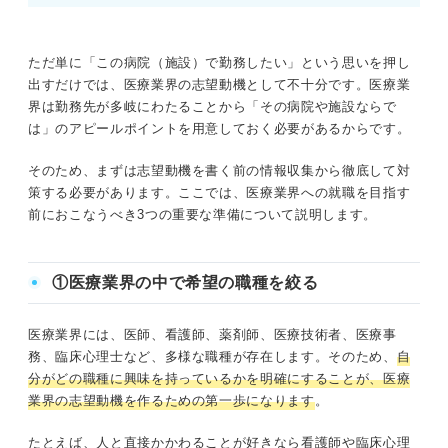
職種ごとの独自性が光る志望動機で医療業界の就活を突破
しよう！
ただ単に「この病院（施設）で勤務したい」という思いを押し
出すだけでは、医療業界の志望動機として不十分です。医療業
界は勤務先が多岐にわたることから「その病院や施設ならで
は」のアピールポイントを用意しておく必要があるからです。
そのため、まずは志望動機を書く前の情報収集から徹底して対
策する必要があります。ここでは、医療業界への就職を目指す
前におこなうべき3つの重要な準備について説明します。
①医療業界の中で希望の職種を絞る
医療業界には、医師、看護師、薬剤師、医療技術者、医療事
務、臨床心理士など、多様な職種が存在します。そのため、
自
分がどの職種に興味を持っているかを明確にすることが、医療
業界の志望動機を作るための第一歩になります
。
たとえば、人と直接かかわることが好きなら看護師や臨床心理