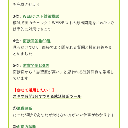
を完成させよう
製薬会社
3位：
WEBテスト対策模試
医療機器会社
模試で実力チェック！WEBテストの頻出問題をこれ1つで
効率的に対策できます
施設の魅力と絡める！ 病院・クリニックの志望動
4位：
面接回答集60選
機で盛り込みたい要素
見るだけでOK！面接でよく聞かれる質問と模範解答をま
病院・クリニックならではの施設方針への
とめました
共感
5位：
逆質問例100選
自分の看護や医療に対する倫理観
面接官から「志望度が高い」と思われる逆質問例を厳選し
ています
その施設環境だからこそできること
【併せて活用したい！】
製品への理解はマスト！ 製薬会社の志望動機で盛
スキマ時間3分でできる就活診断ツール
り込みたい要素
①
適職診断
法規制に対する関心
たった30秒であなたが受けない方がいい仕事がわかります
会社の製品や理念への共感
②
面接力診断