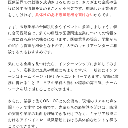
医療業界での就職を成功させるためには、さまざまな企業や施
設に関する情報を集めることが不可欠です。徹底した企業研究
をしなければ、
具体性のある志望動機を書けない
からです。
まず、医療業界の合同説明会やイベントに参加しましょう。特
に合同説明会は、多くの病院や医療関連企業についての情報を
一度に得る絶好の機会になります。医療業界の場合、学校から
の紹介も貴重な機会となるので、大学のキャリアセンターに相
談するのもおすすめです。
気になる企業を見つけたら、インターンシップに参加してみま
しょう。応募先の企業や職種にもよりますが、一般的にインタ
ーンはホームページ（HP）からエントリーできます。実際に業
務に携わることで、日常の業務の流れや職場の雰囲気、チーム
ワークを肌で感じることができます。
さらに、業界で働くOB・OGとの交流も、現場のリアルな声を
聞くうえで非常に有効です。先輩たちの経験談を聞けば、職場
の実情や業界の動向を理解できるだけでなく、キャリア形成に
おけるアドバイスや、就職活動における具体的なヒントを得る
ことができます。