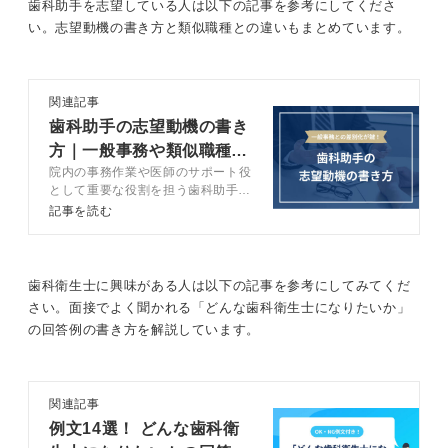
歯科助手を志望している人は以下の記事を参考にしてくださ
い。志望動機の書き方と類似職種との違いもまとめています。
関連記事
歯科助手の志望動機の書き
方｜一般事務や類似職種と
院内の事務作業や医師のサポート役
の違いは？
として重要な役割を担う歯科助手。
歯科助手への熱意を存分にアピール
記事を読む
できる、説得力のある志望動機を完
成させるには3つのスキルを意識し
てアピールポイントを考えましょ
う。キャリアコンサルタントが例文
歯科衛生士に興味がある人は以下の記事を参考にしてみてくだ
10選とともに実践的なアドバイス
さい。面接でよく聞かれる「どんな歯科衛生士になりたいか」
を紹介します。
の回答例の書き方を解説しています。
関連記事
例文14選！ どんな歯科衛