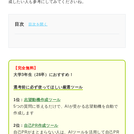
成したい人も参考にしてみてくださいね。
目次
医療業界の志望動機は基本の構成にプラスアルファ
の要素が必要
医療業界の志望動機を書く前に3つの準備をしよう
【完全無料】
①医療業界の中で希望の職種を絞る
大学3年生（28卒）におすすめ！
②希望する職種で求められるスキルを身に
選考前に必ず使ってほしい厳選ツール
付ける
1位：
志望動機作成ツール
③企業や施設の情報を集める
5つの質問に答えるだけで、AIが受かる志望動機を自動で
作成します
新卒で医療業界を目指す学生のおもな3つの就職先
は？
2位：
自己PR作成ツール
自己PRがまとまらない人は、AIツールを活用して自己PR
病院・クリニック