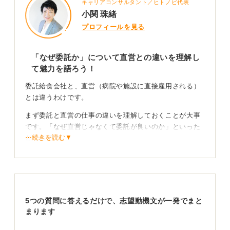
キャリアコンサルタント／ヒトノビ代表
小関 珠緒
プロフィールを見る
「なぜ委託か」について直営との違いを理解し
て魅力を語ろう！
委託給食会社と、直営（病院や施設に直接雇用される）
とは違うわけです。
まず委託と直営の仕事の違いを理解しておくことが大事
です。「なぜ直営じゃなくて委託が良いのか」といった
⋯続きを読む▼
ところです。
委託だと運営とかマネジメント寄りの役割が多くなる傾
向があります。
複数を受け持って運営していくことになり、コスト管
理、衛生管理、施設側との調整といったものが必要にな
5つの質問に答えるだけで、志望動機文が一発でまと
ってきます。
まります