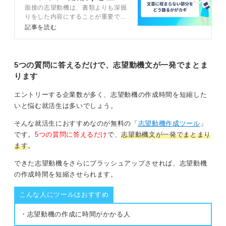
見えてきます。
面接の志望動機は、書類よりも深掘
界別の例文20選
りをした内容にすることが重要で
そこに自身が共感できる点や貢献できる点が見つかれ
す。面接で志望動機を答えるための
記事を読む
ば、それが志望動機になります。
3つの構成を理解し、4ステップで
面接の志望動機を考えましょう。回
答例文や伝え方のコツを踏まえてキ
0
ャリアコンサルタントが解説しま
5つの質問に答えるだけで、志望動機文が一発でまとま
す。
ります
エントリーする企業数が多く、志望動機の作成時間を短縮した
いと悩む就活生は多いでしょう。
そんな就活生におすすめなのが無料の「
志望動機作成ツール
」
です。
5つの質問に答えるだけ
で、
志望動機文が一発でまとまり
ます
。
できた志望動機をさらにブラッシュアップさせれば、志望動機
の作成時間を短縮させられます。
こんな人にツールはおすすめ
・志望動機の作成に時間がかかる人