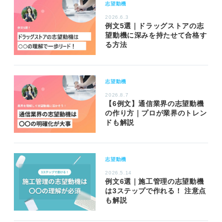
志望動機
2026.6.3
例文5選｜ドラッグストアの志
望動機に深みを持たせて合格す
る方法
志望動機
2026.8.7
【6例文】通信業界の志望動機
の作り方｜プロが業界のトレン
ドも解説
志望動機
2026.5.14
例文6選｜施工管理の志望動機
は3ステップで作れる！ 注意点
も解説