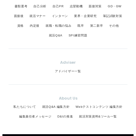
書類選考
自己分析
自己PR
志望動機
面接対策
GD・GW
面接後
就活マナー
インターン
業界・企業研究
筆記試験対策
資格
内定後
就職・転職の悩み
既卒
第二新卒
その他
就活Q&A
SPI練習問題
Adviser
アドバイザー一覧
About Us
私たちについて
就活Q&A 編集方針
Webテストコンテンツ 編集方針
編集責任者メッセージ
D&Iの推進
就活対策資料&ツール一覧