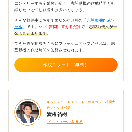
マネジメントへの興味や学生時代の経験をアピール
エントリーする企業数が多く、志望動機の作成時間を短
しよう
縮したいと悩む就活生は多いでしょう。
そんな就活生におすすめなのが無料の「
志望動機作成ツ
志望動機では、上記の仕組み作りや、病院・学校・保育
ール
」です。
5つの質問に答えるだけ
で、
志望動機文が一
園などさまざまな場所で幅広く仕事をやってみたいとい
発でまとまります
。
う熱意を志望動機に盛り込めると良いと思います。
できた志望動機をさらにブラッシュアップさせれば、志
加えて、サークル活動やアルバイトでチームをまとめた
望動機の作成時間を短縮させられます。
だったり、コスト管理をした経験を伝えられると良いア
ピールになります。
作成スタート（無料）
0
キャリアコンサルタント／勉強カフェ札幌大
通スタジオ代表
渡邊 裕樹
プロフィールを見る