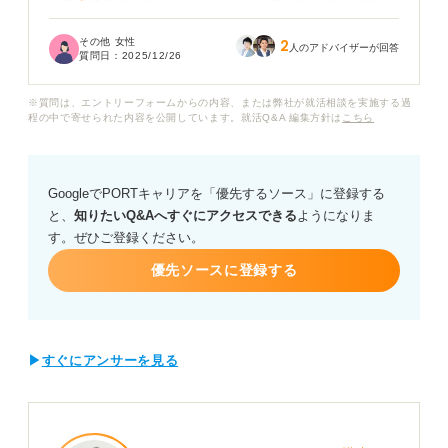
点で貢献できるのか、どうアピールすべきなのかが掴め
ず志望動機が抽象的になってしまいます。
その他 女性
2
人のアドバイザーが回答
質問日：
2025/12/26
たとえば「効率的な大量調理の仕組み」や「コスト管
理」など、直営とは違う委託給食会社ならではの強みや
※質問は、エントリーフォームからの内容、または弊社が就活相談を実施する過
仕事の面白さに焦点を当てたいのですが、正直ピンとき
程の中で寄せられた内容を公開しています。就活Q&A 編集方針は
こちら
ていません。
委託給食会社の栄養士の採用担当者に響く志望動機を書
GoogleでPORTキャリアを「優先するソース」に登録する
くための、具体的な考え方や盛り込むべきポイントにつ
と、
知りたいQ&Aへすぐにアクセスできる
ようになりま
いてアドバイスをお願いします。
す。ぜひご登録ください。
優先ソースに登録する
▶
すぐにアンサーを見る