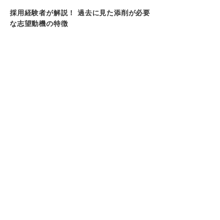
採用経験者が解説！ 過去に見た添削が必要
な志望動機の特徴
無料でできる！ 志望動機を添削してもらう
方法6選
提出まで時間がある人におすすめの方法3選
提出まで時間がない人におすすめの方法3選
第三者の視点が大切！ 志望動機を添削して
もらうメリット
自分にはない客観的な視点からアドバイスをも
らえる
ほかの就活生と差別化を図れる
内容をブラッシュアップして完成度を高められ