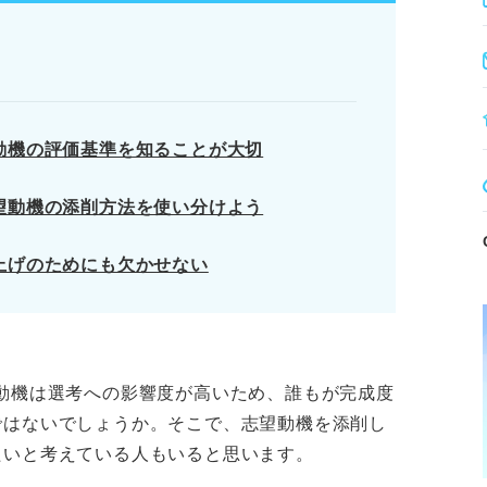
の流出に注意する。
性を残す取捨選択が重要。
やすさ、具体性を最終確認する。
ソードを紐付け、入社後の意欲を具体的に伝え
動機の評価基準を知ることが大切
望動機の添削方法を使い分けよう
上げのためにも欠かせない
準を理解したうえで添削を受けることが大
担当者が着目する志望動機の評価基準
た添削が必要な志望動機の特徴
してもらう方法
動機は選考への影響度が高いため、誰もが完成度
ではないでしょうか。そこで、志望動機を添削し
たいと考えている人もいると思います。
ります。記事本文と併せてご確認ください。