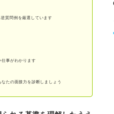
して完成度を高められる
 志望動機を添削してもらう際の注意点
る逆質問例を厳選しています
しないようにする
ると独自性がなくなってしまう可能性がある
たうえで志望動機で独自性を出す方法
い仕事がわかります
機に欠かせないセルフ添削のポイント
になっているか確認する
あなたの面接力を診断しましょう
んでみる
まれているか確認する
ているか確認する