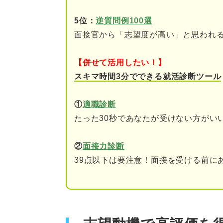
内容をブラッシュアップ
5位：
逆質問例100選
ツール利用時は気をつけよう！
面接官から「志望度が高い」と思われ
企業名や個人情報を流出
【併せて活用したい！】
アドバイスを反映しすぎ
スキマ時間3分でできる就活診断ツール
AIにはできない！ 添削を受け
①
適職診断
たった30秒であなたが受けない方がい
仕上げが肝心！ 受かる志望動
内容を理解しやすい構成
②
面接力診断
39点以下は要注意！面接を受ける前に
声に出して志望動機を読
具体的なエピソードが含
入社後の意欲が伝えられ