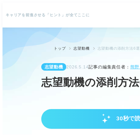
キャリアを前進させる「ヒント」が全てここに
トップ
志望動機
志望動機の添削方法6
志望動機
2026.5.14
記事の編集責任者：
熊野
志望動機の添削方法
30秒で
志望動機添削の重要性と評価基準
志望動機は選考影響度が高く、添