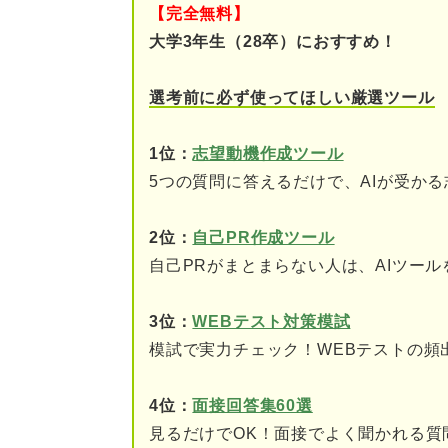
【完全無料】
その企業でなければいけ
大学3年生（28卒）におすすめ！
この仕事でなければなら
選考前に必ず使ってほしい厳選ツール
採用経験者が解説！ 過去に見
1位：
志望動機作成ツール
5つの質問に答えるだけで、AIが受か
無料でできる！ 志望動機を添
提出まで時間がある人に
2位：
自己PR作成ツール
自己PRがまとまらない人は、AIツー
提出まで時間がない人に
3位：
WEBテスト対策模試
第三者の視点が大切！ 志望動
模試で実力チェック！WEBテストの頻
自分にはない客観的な視
4位：
面接回答集60選
ほかの就活生と差別化を
見るだけでOK！面接でよく聞かれる質