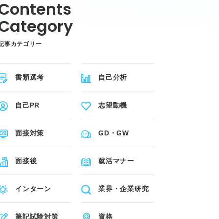
記事カテゴリー
書類選考
自己分析
自己PR
志望動機
面接対策
GD・GW
面接後
就活マナー
インターン
業界・企業研究
筆記試験対策
資格