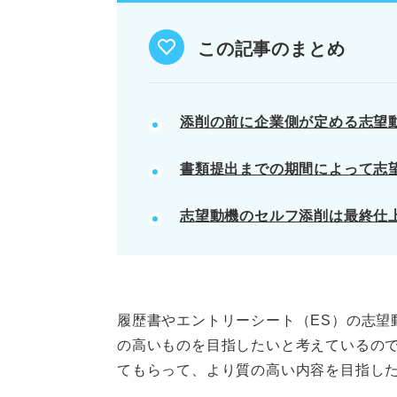
ツール利用時は個人情報や企業名
アドバイスを全て反映せず、独自
この記事のまとめ
添削後もセルフ添削で構成、読み
POINT：企業理念と自身のエピ
添削の前に企業側が定める志望
る。
書類提出までの期間によって志
記事の該当箇所を見る
志望動機のセルフ添削は最終仕
志望動機で高評価を得られる基
切
添削を受ける前に確認！ 採用
採用経験者が解説！ 過去に見
無料でできる！ 志望動機を添削
履歴書やエントリーシート（ES）の志望
の高いものを目指したいと考えているの
てもらって、より質の高い内容を目指し
※AIの特性上、間違いが含まれている場合があ