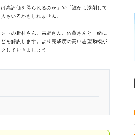
れば高評価を得られるのか」や「誰から添削して
つ人もいるかもしれません。
タントの野村さん、吉野さん、佐藤さんと一緒に
などを解説します。より完成度の高い志望動機が
ックしておきましょう。
準を理解したうえで添削を受けることが大切
担当者が着目する志望動機の評価基準
すい構成で作られている