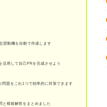
ない理由が述べられている
ないという熱意が伝わる
た添削が必要な志望動機の特徴
る志望動機を自動で作成します
削してもらう方法6選
おすすめの方法3選
ルを活用して自己PRを完成させよう
おすすめの方法3選
機を添削してもらうメリット
出問題をこれ1つで効率的に対策できます
点からアドバイスをもらえる
図れる
問と模範解答をまとめました