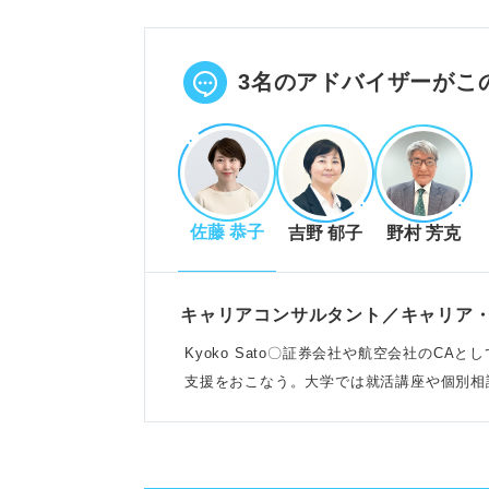
企業が高評価する基準を理解し、
伝わる構成、企業への理由、仕事
POINT：PREP法で結論から
3名のアドバイザーがこ
志望動機の添削方法とメリット
時間の有無で先輩、OB/OG、キ
佐藤 恭子
吉野 郁子
野村 芳克
る。
第三者の客観的視点を取り入れ、
添削を重ねることで、志望動機の
キャリアコンサルタント／キャリア
POINT：AIツールは手軽だが
Kyoko Sato〇証券会社や航空会社のC
題。
支援をおこなう。大学では就活講座や個別相
でも幅広く活躍
添削時の注意点と独自性を出すポ