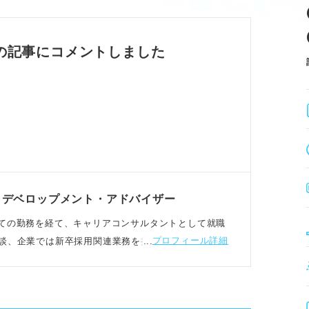
作成・添削に活かす。
への熱意が評価される。
具体例へ展開し、読みやすさを確保する。
の記事にコメントしました
ャリアセンター、ツール、AIなどを使い分け
他者との差別化を図る。
内容をブラッシュアップできる。
・デベロップメント・アドバイザー
、一般的な内容になりがちなので独自性確保が課
Aとしての勤務を経て、キャリアコンサルタントとして就職
プロフィール詳細
談、企業では新卒採用関連業務を担当。転職相談など
イント