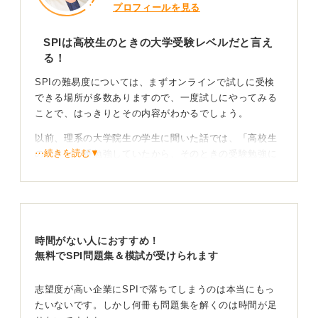
プロフィールを見る
SPIは高校生のときの大学受験レベルだと言え
る！
SPIの難易度については、まずオンラインで試しに受検
できる場所が多数ありますので、一度試しにやってみる
ことで、はっきりとその内容がわかるでしょう。
以前、理系の大学院生の学生に聞いた話では、「高校生
⋯続きを読む▼
のときが一番勉強していたから、そのときの受験勉強に
近いようなレベルだった」とのことでした。
ただし、大学や大学院に進学し、そういった勉強から離
れていると、「全然解けなかった」という話も聞いてい
ます。
時間がない人におすすめ！
総じて、レベル感としては、「高校生のときだったらも
無料でSPI問題集＆模試が受けられます
っと解けたかも」という感じだと言えます。
志望度が高い企業にSPIで落ちてしまうのは本当にもっ
SPIは限られた時間で効率的に解く練習が必要
たいないです。しかし何冊も問題集を解くのは時間が足