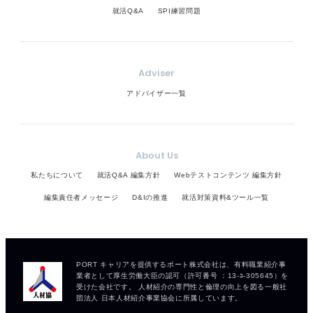
就活Q&A
SPI練習問題
Adviser
アドバイザー一覧
About Us
私たちについて
就活Q&A 編集方針
Webテストコンテンツ 編集方針
編集責任者メッセージ
D&Iの推進
就活対策資料&ツール一覧