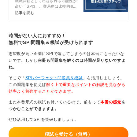
就職試験として出題される可能性が
で完全網羅
SPIは十分な対策で必ず点数が伸びます。出題パターン
高い「SPI3」。難易度は比較的低
に慣れることに注力して効率的に取り組みましょう。
いですが、油断は禁物です。この記
記事を読む
事ではキャリアコンサルタントが
SPI3の基本的な対策から攻略法ま
0
でを徹底解説します。
時間がない人におすすめ！
無料でSPI問題集＆模試が受けられます
志望度が高い企業にSPIで落ちてしまうのは本当にもったいな
いです。しかし
何冊も問題集を解くのは時間が足りないですよ
ね。
そこで「
SPIパーフェクト問題集＆模試
」を活用しましょう。
この問題集を使えば
解く上で重要なポイントの解説を見ながら
効率よく勉強することができます。
また本番形式の模試も付いているので、前もって
本番の感覚
を
つかむことができますよ。
ぜひ活用してSPIを突破しましょう。
模試を受ける（無料）