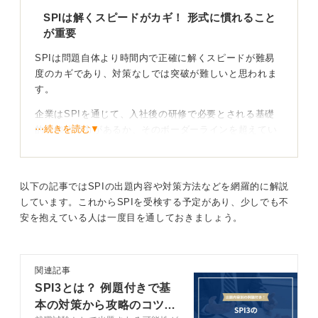
SPIは解くスピードがカギ！ 形式に慣れること
が重要
SPIは問題自体より時間内で正確に解くスピードが難易
度のカギであり、対策なしでは突破が難しいと思われま
す。
企業はSPIを通じて、入社後の研修で必要とされる基礎
⋯続きを読む▼
的な知的能力があるか、そのボーダーラインを超えてい
るかを評価してくるため、単なる知識の有無ではなく、
処理能力が問われることを理解しておく必要がありま
す。
以下の記事ではSPIの出題内容や対策方法などを網羅的に解説
しています。これからSPIを受検する予定があり、少しでも不
パターン把握に注力！ 効率的な対策で点数を伸ばそ
安を抱えている人は一度目を通しておきましょう。
う
私の過去の支援でも、特に非言語分野・数学では、複雑
関連記事
な計算力よりも問題パターンを把握し、解法を瞬時に思
SPI3とは？ 例題付きで基
い出す力が重要と伝えてきました。まずは参考書などで
本の対策から攻略のコツま
全体像を把握しましょう。