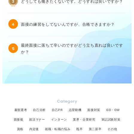
3
どうしても働きたくないです。どうすれば良いですか？
4
面接の練習をしてないんですが、合格できますか？
最終面接に落ちて辛いのですがどう立ち直れば良いです
5
か？
Category
書類選考
自己分析
自己PR
志望動機
面接対策
GD・GW
面接後
就活マナー
インターン
業界・企業研究
筆記試験対策
資格
内定後
就職・転職の悩み
既卒
第二新卒
その他