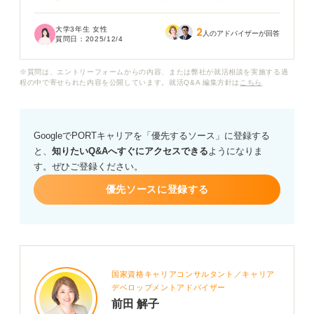
難しそうです......。特に、複雑な計算が必要な問題や、
長文読解などが不安です。
大学3年生 女性
2
人のアドバイザーが回答
質問日：
2025/12/4
実際、SPIはどの程度の難易度で、企業はどの程度のラ
インで評価しているのでしょうか？ おすすめの対策方法
※質問は、エントリーフォームからの内容、または弊社が就活相談を実施する過
も教えてください。
程の中で寄せられた内容を公開しています。就活Q&A 編集方針は
こちら
GoogleでPORTキャリアを「優先するソース」に登録する
と、
知りたいQ&Aへすぐにアクセスできる
ようになりま
す。ぜひご登録ください。
優先ソースに登録する
国家資格キャリアコンサルタント／キャリア
デベロップメントアドバイザー
前田 解子