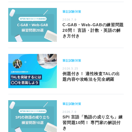
筆記試験対策
2026.7.9
C-GAB・Web-GABの練習問題
20問！ 言語・計数・英語の解
き方付き
筆記試験対策
2026.5.25
例題付き！ 適性検査TALの出
題内容や攻略法を完全網羅
筆記試験対策
2026.7.9
SPI 言語「熟語の成り立ち」練
習問題10問！ 専門家の解説付
き