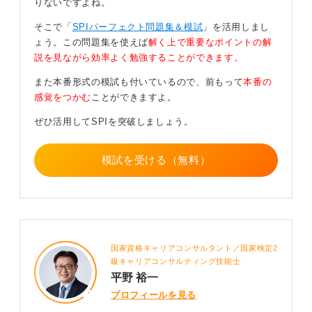
りないですよね。
なお、Webテストでリンクが送られてきて自宅などで受
そこで「
SPIパーフェクト問題集＆模試
」を活用しまし
ける方式の場合、時間制限が比較的短く、計算などで少
ょう。この問題集を使えば
解く上で重要なポイントの解
し悩んでいるうちに、どんどん次の問題に進んでしまう
説を見ながら効率よく勉強することができます。
という特徴が以前はありました。
また本番形式の模試も付いているので、前もって
本番の
そのため、その時間についていくためには事前練習が必
感覚をつかむ
ことができますよ。
要であると言えます。
ぜひ活用してSPIを突破しましょう。
0
模試を受ける（無料）
国家資格キャリアコンサルタント／国家検定2
級キャリアコンサルティング技能士
平野 裕一
プロフィールを見る