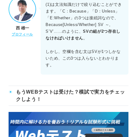
(1)は文法知識だけで絞り込むことができ
(1)空欄の直前では、傷を見て痛みの強さを推測できるとあ
ます。「C：Because」「D：Unless」
る。空欄の直後では、その推測は主観的であり、しばしば
「E:Whether」の3つは接続詞なので、
欠陥があると述べられている。推測という行為は成立する
Because[Unless/Whether] SV ～,
西 雄一
が、その質は不完全であるという強い逆接・譲歩の関係で
S’V’……のように、
SVの組が2つ存在し
プロフィール
ある。選択肢の中で「それにもかかわらず」を意味する
なければいけません
。
Neverthelessが最も適切である。
しかし、空欄を含む文はSVが1つしかな
(2)第一段落において、筆者は、傷を見て物理的なダメージ
いため、この3つは入らないとわかりま
を理解することはできるが、その推測は「主観的であり、
す。
しばしば欠陥がある（subjective and often flawed）」と
述べている。また、鋭い痛みそのものを同一に体験するこ
とは決してできないとしている。これは選択肢Bの内容と合
致する。選択肢A、C、Eは「完全に理解できる・体験でき
もうWEBテストは受けた？模試で実力をチェッ
る」としており矛盾する。Dは推測自体を否定しているため
クしよう！
誤り。
(3)第三段落の3文目に「他者にとって痛みが何を意味するか
に近づく唯一の実行可能な方法は、私たち自身の過去の苦
しみを思い出し、その類似点を想像することである」と記