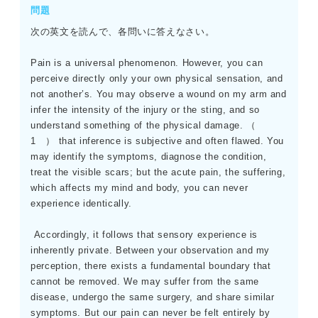
一致する。選択肢A、C、Eは、他人の模倣や世論、ランキ
問題
ングに頼ることであり、本文では否定されているアプロー
次の英文を読んで、各問いに答えなさい。
チであるため誤りである。Dは外的な指標であり、内面的な
成功を知る方法ではない。
Pain is a universal phenomenon. However, you can
perceive directly only your own physical sensation, and
not another’s. You may observe a wound on my arm and
infer the intensity of the injury or the sting, and so
understand something of the physical damage. （
1 ） that inference is subjective and often flawed. You
may identify the symptoms, diagnose the condition,
treat the visible scars; but the acute pain, the suffering,
which affects my mind and body, you can never
experience identically.
Accordingly, it follows that sensory experience is
inherently private. Between your observation and my
perception, there exists a fundamental boundary that
cannot be removed. We may suffer from the same
disease, undergo the same surgery, and share similar
symptoms. But our pain can never be felt entirely by