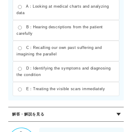
A：Looking at medical charts and analyzing
data
B：Hearing descriptions from the patient
carefully
C：Recalling our own past suffering and
imagining the parallel
D：Identifying the symptoms and diagnosing
the condition
E：Treating the visible scars immediately
解答・解説を見る
正解：(1)A (2)B (3)C