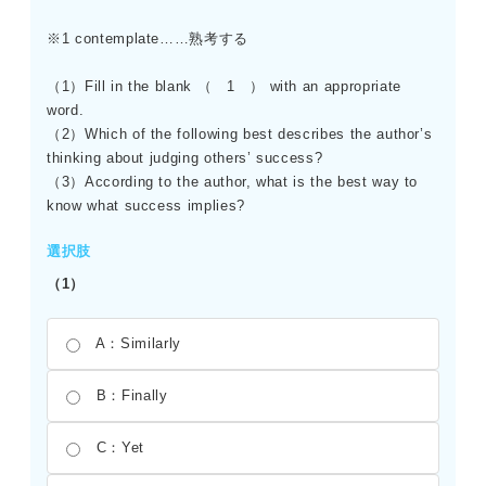
※1 contemplate……熟考する
（1）Fill in the blank （ 1 ） with an appropriate
word.
（2）Which of the following best describes the author’s
thinking about judging others’ success?
（3）According to the author, what is the best way to
know what success implies?
選択肢
（1）
A：Similarly
B：Finally
C：Yet