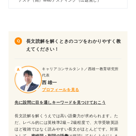
テスト（高）Webテスティング（出題無し）
長文読解を解くときのコツをわかりやすく教
えてください！
キャリアコンサルタント／西雄一教育研究所
代表
西 雄一
プロフィールを見る
先に設問に目を通しキーワードを見つけておこう
長文読解を解くうえでは高い語彙力が求められます。た
だ、レベル的には英検準2級～2級程度で、大学受験英語
ほど複雑ではなく読みやすい長文がほとんどです。対策
として、
接続詞・副詞の語彙
は確認しておくようにしま