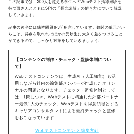
この記事では、300人を超える学生へのWebテスト指導経験を
持つ西さんとともにSPIの「長文読解」の解き方について解説
していきます。
記事の後半には練習問題を3問用意しています。難関の単元だか
らこそ、得点を取れればほかの受験生に大きく差をつけること
ができるので、しっかり対策をしていきましょう。
【コンテンツの制作・チェック・監修体制につい
て】
Webテストコンテンツは、生成AI（人工知能）も活
用しながら社内の編集部メンバーが作成したオリジ
ナルの問題となります。チェック・監修体制として
は、1問につき、Webテストに精通した外部パートナ
ー最低1人のチェック、Webテストを得意領域とする
キャリアコンサルタントによる最終チェックと監修
をおこなっています。
Webテストコンテンツ 編集方針