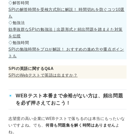
◇解答時間
SPIの解答時間を受検方式別に解説！ 時間切れを防ぐコツ10選
も
◇勉強法
効率抜群なSPIの勉強法｜出題形式と頻出問題を踏まえた対策
を伝授
◇勉強時間
SPIの勉強時間をプロが解説！ おすすめの進め方や重点ポイン
トも
SPIの英語に関するQ&A
SPIのWebテストで英語は出ますか？
WEBテスト本番まで余裕がない方は、頻出問題
を必ず押さえておこう！
志望度の高い企業にWEBテストで落ちるのは本当にもったいな
いですよね。でも、
何冊も問題集を解く時間はありません
よ
ね。