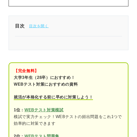
目次
問題を解く前に確認！ 長文読解の解答のコツ
SPI 英語「長文読解」練習問題3問｜西さんによる
解き方の解説付き！
【完全無料】
問題1（難易度：★★☆☆☆）
大学3年生（28卒）におすすめ！
WEBテスト対策におすすめの資料
問題2（難易度：★★★☆☆）
就活が本格化する前に早めに対策しよう！
問題3（難易度：★★★★☆）
1位：
WEBテスト対策模試
SPI 英語「長文読解」を対策する際のポイント
模試で実力チェック！WEBテストの頻出問題をこれ1つで
効率的に対策できます
長文読解以外の練習問題も解いてみよう！
2位：
WEBテスト問題集