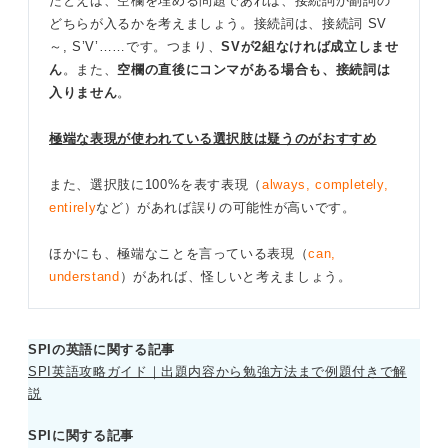
たとえば、空欄を埋める問題であれば、接続詞か副詞の
どちらが入るかを考えましょう。接続詞は、接続詞 SV
～, S’V’……です。つまり、
SVが2組なければ成立しませ
ん
。また、
空欄の直後にコンマがある場合も、接続詞は
入りません
。
極端な表現が使われている選択肢は疑うのがおすすめ
また、選択肢に100%を表す表現（
always, completely,
entirely
など）があれば誤りの可能性が高いです。
ほかにも、極端なことを言っている表現（
can,
understand
）があれば、怪しいと考えましょう。
SPIの英語に関する記事
SPI英語攻略ガイド｜出題内容から勉強方法まで例題付きで解
説
SPIに関する記事