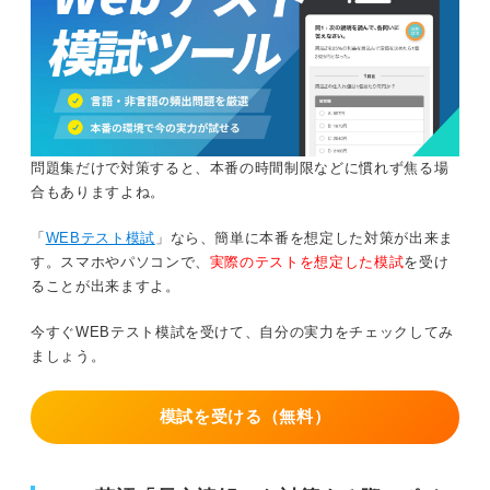
述されている。これは選択肢Cの内容と一致する。選択肢
A、B、Dは、データや説明、診断といった外的な情報に頼
るものであり、本文ではそれだけでは精神への影響までは
理解できないとされているため誤りである。
問題集だけで対策すると、本番の時間制限などに慣れず焦る場
合もありますよね。
「
WEBテスト模試
」なら、簡単に本番を想定した対策が出来ま
す。スマホやパソコンで、
実際のテストを想定した模試
を受け
ることが出来ますよ。
今すぐWEBテスト模試を受けて、自分の実力をチェックしてみ
ましょう。
模試を受ける（無料）