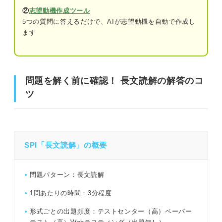
②
志望動機作成ツール
5つの質問に答えるだけで、AIが志望動機を自動で作成し
ます
問題を解く前に確認！ 長文読解の解答のコツ
SPI 英語「長文読解」練習問題3問｜西さんによる解き方
の解説付き！
問題を解く前に確認！ 長文読解の解答のコ
ツ
問題1（難易度：★★☆☆☆）
問題2（難易度：★★★☆☆）
問題3（難易度：★★★★☆）
SPI「長文読解」の概要
SPI 英語「長文読解」を対策する際のポイント
問題パターン：長文読解
長文読解以外の練習問題も解いてみよう！
1問あたりの時間：3分程度
形式ごとの出題頻度：テストセンター（高）ペーパー