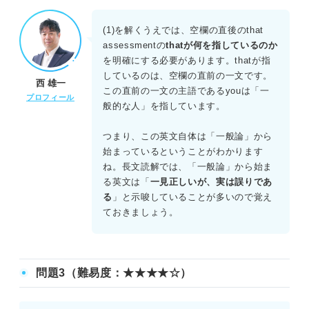
正解：(1)C (2)B (3)B
(1)を解くうえでは、空欄の直後のthat
(1)空欄の直前では、地位や富から成功の度合いを判断でき
assessmentの
thatが何を指しているのか
ると述べている。空欄の直後では、その評価は常に正確で
を明確にする必要があります。thatが指
あるとは限らないと述べている。外見的な判断は可能だ
しているのは、空欄の直前の一文です。
西 雄一
が、正確性には欠けるという逆接の関係がある。選択肢の
この直前の一文の主語であるyouは「一
プロフィール
中で「しかし・それにもかかわらず」といった意味を持つ
般的な人」を指しています。
Yetが文脈に合う。ほかは文脈に合わない。
つまり、この英文自体は「一般論」から
(2)第一段落において、筆者は、賞や数字を確認することは
始まっているということがわかります
できるが、真の幸福を決定づける充実感や満足感を完全に
ね。長文読解では、「一般論」から始ま
計算することはできないと述べている。また、外部からの
る英文は「
一見正しいが、実は誤りであ
評価は必ずしも正確ではないとも述べている。これは選択
る
」と示唆していることが多いので覚え
肢Bの「他人の成功を推定することはできるが、その評価は
ておきましょう。
常に正しいわけではない」という内容と一致する。A、D、
Eは本文の内容と矛盾する。
(3)第三段落の3文目に「成功が何を意味するかを知る唯一の
問題3（難易度：★★★★☆）
方法は、私たち自身の内なる声に耳を傾け、本当に望むも
のを振り返ることである」とある。これは選択肢Bの内容と