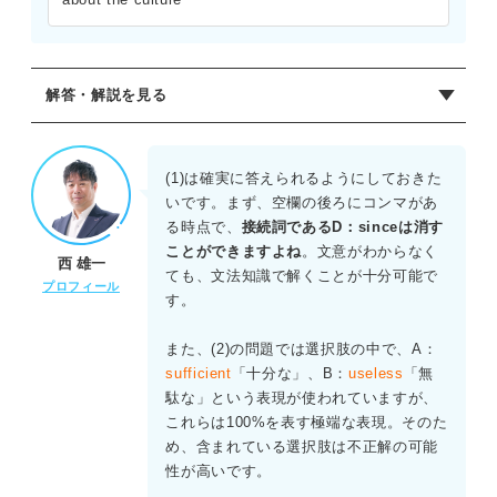
解答・解説を見る
正解：(1)B (2)D (3)C
(1)は確実に答えられるようにしておきた
(1)空欄の直前の文では、単語や文法の暗記が可能であると
いです。まず、空欄の後ろにコンマがあ
述べている。一方、空欄の直後の文では、ルールを知って
る時点で、
接続詞であるD：sinceは消す
いるだけでは文化を理解したことにはならないと述べてい
ことができますよね
。文意がわからなく
西 雄一
る。ここでは「学習は可能だが、理解は別物である」とい
ても、文法知識で解くことが十分可能で
プロフィール
う逆接の関係が成り立つため、逆接の接続詞が必要であ
す。
る。選択肢の中で「しかし」を意味するHoweverが最も適
切である。ほかの選択肢は文脈に合わない。
また、(2)の問題では選択肢の中で、A：
sufficient
「十分な」、B：
useless
「無
(2)第一段落において、筆者は、正しい語句や完全な文章を
駄な」という表現が使われていますが、
使うことはできるが、言葉の真の意味を定義する微妙なニ
これらは100%を表す極端な表現。そのた
ュアンスや精神を把握することは容易ではないと述べてい
め、含まれている選択肢は不正解の可能
る。これは選択肢Dの「ルールを習得できても、文化を理解
性が高いです。
したことにはならない」という内容と一致する。選択肢A、