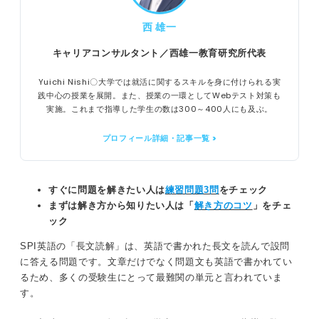
西 雄一
キャリアコンサルタント／西雄一教育研究所代表
Yuichi Nishi〇大学では就活に関するスキルを身に付けられる実
践中心の授業を展開。また、授業の一環としてWebテスト対策も
実施。これまで指導した学生の数は300～400人にも及ぶ。
プロフィール詳細・記事一覧 >
すぐに問題を解きたい人は
練習問題3問
をチェック
まずは解き方から知りたい人は「
解き方のコツ
」をチェ
ック
SPI英語の「長文読解」は、英語で書かれた長文を読んで設問
に答える問題です。文章だけでなく問題文も英語で書かれてい
るため、多くの受験生にとって最難関の単元と言われていま
す。