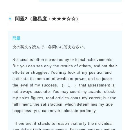
C、Eは本文の記述と矛盾しており、選択肢Bのような極端
な記述はない。
問題2（難易度：★★★☆☆）
(3)第三段落の2文目に「言語の魂を理解する最良の方法は、
その文化に浸り、ネイティブが感じることを感じることで
ある」と明記されている。これは選択肢Cの内容と完全に一
問題
致する。選択肢A、B、Dは、教科書や試験だけでは不十分
次の英文を読んで、各問いに答えなさい。
であると本文で否定されている方法であるため誤りであ
る。選択肢Eのような記述はない。
Success is often measured by external achievements.
But you can see only the results of others, and not their
efforts or struggles. You may look at my position and
estimate the amount of wealth or power, and so judge
the level of my success. （ 1 ） that assessment is
not always accurate. You may count my awards, check
my sales figures, read articles about my career; but the
fulfillment, the satisfaction, which determines my true
happiness, you can never calculate perfectly.
Therefore, it stands to reason that only the individual
can define their own success. Between your evaluation