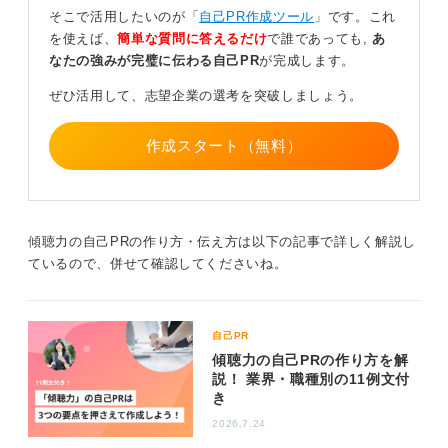
軟性：意見の違いや立場の違いを理解する力」の3つに整
そこで活用したいのが「
自己PR作成ツール
」です。これ
理されています。
を使えば、
簡単な質問に答えるだけ
で誰であっても,
あ
なたの強みが完璧に伝わる自己PR
が完成します。
この3つの中では、どれが取り組みやすいですか。3つと
もを兼ね備えた人間にはそうそうすぐにはなれないの
ぜひ活用して、志望企業の選考を突破しましょう。
で、一つずつ努力していきましょう。
人見知りさんにおすすめは、「傾聴力」です。聞き上手
作成スタート（無料）
さんがいると、集団の雰囲気も良くなります。まずは
「相手の意見を丁寧に聴く」の努力から始めてみてはど
うでしょうか。
傾聴力の自己PRの作り方・伝え方は以下の記事で詳しく解説し
1
ているので、併せて確認してくださいね。
自己PR
傾聴力の自己PRの作り方を解
説！ 業界・職種別の11例文付
き
2026.7.24