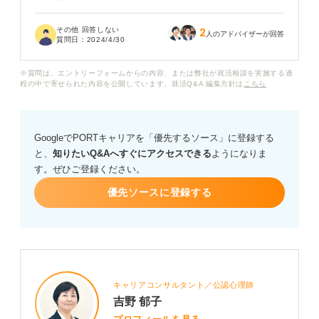
話がぎこちなくなってしまうのですが、企業にとってこ
のような人は「コミュニケーション能力がない」と見な
その他 回答しない
2
されてしまうでしょうか？
人のアドバイザーが回答
質問日：
2024/4/30
※質問は、エントリーフォームからの内容、または弊社が就活相談を実施する過
程の中で寄せられた内容を公開しています。就活Q&A 編集方針は
こちら
GoogleでPORTキャリアを「優先するソース」に登録する
と、
知りたいQ&Aへすぐにアクセスできる
ようになりま
す。ぜひご登録ください。
優先ソースに登録する
キャリアコンサルタント／公認心理師
吉野 郁子