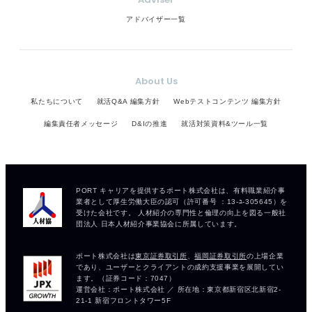
アドバイザー一覧
About Us
私たちについて
就活Q&A 編集方針
Webテストコンテンツ 編集方針
編集責任者メッセージ
D&Iの推進
就活対策資料&ツール一覧