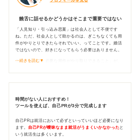
プロフィールを見る
饒舌に話せるかどうかはそこまで重要ではない
「人見知り・引っ込み思案」は社会人として不便です
ね。ただ、社会人として助かるのは、ぎこちなくても用
件がやりとりできたらそれでいい、ってことです。婚活
ではないので、好きになってもらう必要はありません。
⋯続きを読む▼
この「ちゃんと必要な用件がやり取りできること」が、
企業が求めるコミュニケーション力ということです。
人見知りであれば「傾聴力」を鍛えよう
経済産業省が作成した「社会人基礎力」という、キャリ
時間がない人におすすめ！
ア教育のベースにされている枠組みでは、コミュニケー
ツールを使えば、自己PRが3分で完成します
ション力ではなく「チームで働く力」という言葉が使わ
れています。
自己PRは就活において必ずといっていいほど必要になり
ます。
自己PRが曖昧なまま就活がうまくいかなかった
と
その内訳として、「発信力：自分の意見をわかりやすく
いう就活生は多くいます。
伝える力」「傾聴力：相手の意見を丁寧に聴く力」「柔