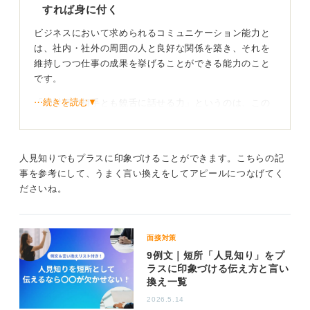
すれば身に付く
ビジネスにおいて求められるコミュニケーション能力と
は、社内・社外の周囲の人と良好な関係を築き、それを
維持しつつ仕事の成果を挙げることができる能力のこと
です。
⋯続きを読む▼
「初対面の相手とも饒舌に話せる力」というのは、この
コミュニケーション能力に含まれるごく一部の能力でし
かありません。たとえ饒舌に話せたとしても、相手が不
快になるような言動をする人は相手と良好な関係を築け
人見知りでもプラスに印象づけることができます。こちらの記
ないのでコミュニケーション能力が低いといえます。
事を参考にして、うまく言い換えをしてアピールにつなげてく
また、初対面の人とビジネス上の会話をある程度スムー
ださいね。
ズにできるようになるのは、特殊能力でも何でもなく、
練習すれば身に付く「スキル」です。
面接対策
たとえるなら「自転車に乗れるようになる」くらいの感
9例文｜短所「人見知り」をプ
覚です。さっとすぐに乗れる人もいれば、何度も失敗し
ラスに印象づける伝え方と言い
て繰り返し練習し、やっと乗れるようになる人もいま
換え一覧
す。それでも最終的にはほとんどの人が乗りこなせるよ
2026.5.14
うになる、そういうスキルだと思ってください。