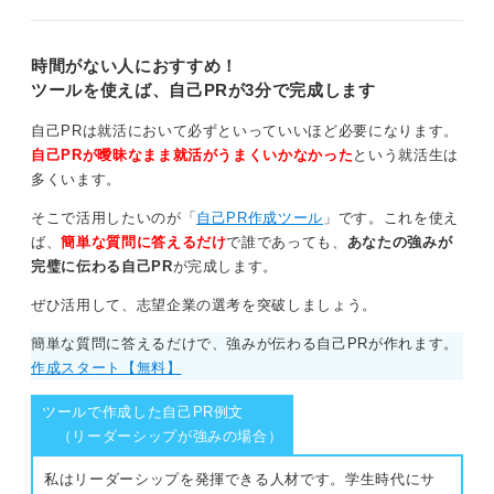
質問者さんも今は苦手に思っているとしても、これから
何度も繰り返していけば「あ、こういう話題から入れば
時間がない人におすすめ！
いいのか」や「こういう場合は、こんなふうに返せばい
ツールを使えば、自己PRが3分で完成します
いのか」という知識と経験が蓄積されていき、今よりず
っと楽に話ができるようになると思います。
自己PRは就活において必ずといっていいほど必要になります。
自己PRが曖昧なまま就活がうまくいかなかった
という就活生は
社会人のコミュニケーションは対面での会話だけで
多くいます。
はない
そこで活用したいのが「
自己PR作成ツール
」です。これを使え
ば、
簡単な質問に答えるだけ
で誰であっても、
あなたの強みが
また、ビジネスにおいてのコミュニケーションは対面だ
完璧に伝わる自己PR
が完成します。
けでなく、メールや電話などもありますし、任されたこ
とを期限内にクオリティ高く完成させるといったことも
ぜひ活用して、志望企業の選考を突破しましょう。
含まれます。
簡単な質問に答えるだけで、強みが伝わる自己PRが作れます。
それらを通して相手の信頼を得ていくことも立派なコミ
作成スタート【無料】
ュニケーションです。苦手な部分は練習しつつ、結果的
に仕事の成果を上げられることができれば良いのです。
ツールで作成した自己PR例文
（リーダーシップが強みの場合）
1
私はリーダーシップを発揮できる人材です。学生時代にサ