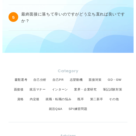
最終面接に落ちて辛いのですがどう立ち直れば良いです
5
か？
Category
書類選考
自己分析
自己PR
志望動機
面接対策
GD・GW
面接後
就活マナー
インターン
業界・企業研究
筆記試験対策
資格
内定後
就職・転職の悩み
既卒
第二新卒
その他
就活Q&A
SPI練習問題
Adviser