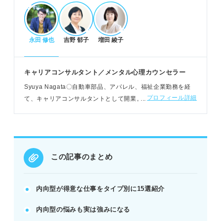
POINT：内向型ならではの強みを再認識し、仕事選
びの軸にしましょう。
永田 修也
吉野 郁子
増田 綾子
内向型に向く・向かない仕事の具体例
薬剤師やカウンセラーなど、1対1で深く関わる仕事
キャリアコンサルタント／メンタル心理カウンセラー
が向いている。
Syuya Nagata〇自動車部品、アパレル、福祉企業勤務を経
ドライバーや翻訳家など、コミュニケーション頻度
プロフィール詳細
て、キャリアコンサルタントとして開業。YouTubeやブログ
が少ない仕事も適職。
でのカウンセリングや、自殺防止パトロール、元受刑者の就
新規開拓営業や飲食店員など、スピードや対人交流
労支援活動をおこなう
が多い仕事は苦手。
例：修理業者やプログラマーは、集中力や分析力を
活かせる仕事です。
この記事のまとめ
自分らしく働くための仕事選びのコツ
内向型が得意な仕事をタイプ別に15選紹介
周囲の目を気にせず、自分軸で仕事を選ぶことが重
内向型の悩みも実は強みになる
要。
自分の内向型タイプを明確にし、得意・苦手分野を