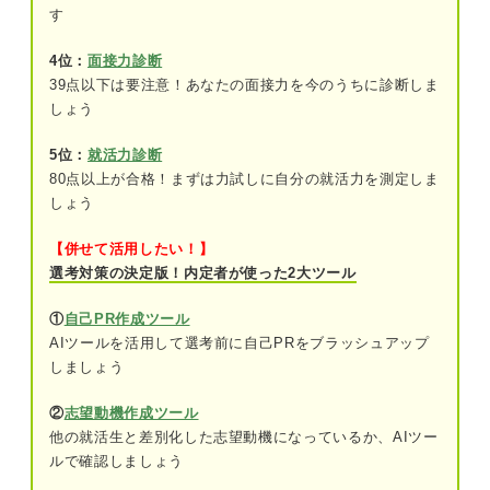
す
コミュニケーションの頻度が少ない仕事
4位：
面接力診断
一つのことを熟考・分析する仕事
39点以下は要注意！あなたの面接力を今のうちに診断しま
しょう
内向型に向いている仕事15選をタイプ別に紹介！
5位：
就活力診断
1対1でサポートができる内向型に向いてい
80点以上が合格！まずは力試しに自分の就活力を測定しま
る仕事
しょう
コミュニケーションの頻度が少ない内向型
【併せて活用したい！】
に向いている仕事
選考対策の決定版！内定者が使った2大ツール
一つのことを熟考・分析する内向型に向い
①
自己PR作成ツール
ている仕事
AIツールを活用して選考前に自己PRをブラッシュアップ
しましょう
要注意！ 内向的な人が苦手だと感じる仕事をタイ
プ別に紹介
②
志望動機作成ツール
他の就活生と差別化した志望動機になっているか、AIツー
新しい人とかかわることが多い仕事
ルで確認しましょう
関連Q&A