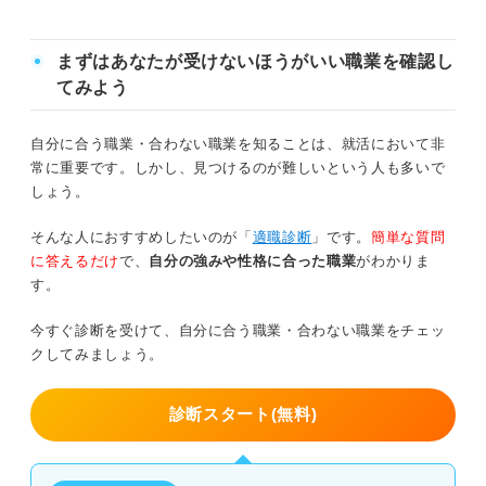
自分を責めすぎない
コミュニケーションの頻度が少ない仕事
まずはあなたが受けないほうがいい職業を確認し
コミュニケーションは仕事の一つと割り切
てみよう
一つのことを熟考・分析する仕事
る
働く環境を整える
自分に合う職業・合わない職業を知ることは、就活において非
内向型に向いている仕事15選をタイプ別に紹介！
常に重要です。しかし、見つけるのが難しいという人も多いで
仕事に活かせる内向型だけの強みを知って納得のい
しょう。
1対1でサポートができる内向型に向いている仕事
く働き方を目指そう
そんな人におすすめしたいのが「
適職診断
」です。
簡単な質問
コミュニケーションの頻度が少ない内向型に向いている仕事
に答えるだけ
で、
自分の強みや性格に合った職業
がわかりま
す。
一つのことを熟考・分析する内向型に向いている仕事
今すぐ診断を受けて、自分に合う職業・合わない職業をチェッ
要注意！ 内向的な人が苦手だと感じる仕事をタイプ別に
クしてみましょう。
紹介
診断スタート(無料)
新しい人とかかわることが多い仕事
関連Q&A