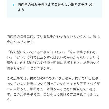
内向型の強みを押さえて自分らしい働き方を見つけ
把握する。
よう
働く環境を整え、コミュニケーションは仕事と割り
切る意識を持つ。
POINT：自己分析を深め、プロの意見も参考に納得
のいく選択をしましょう。
内向型の自分に向いている仕事がわからないという人は、実は
少なくありません。
記事の該当箇所を見る
内向型に向いている仕事とは？ 特徴を知って
「内向型に向いている仕事が知りたい」「今の仕事が合わな
自分に合った仕事を見つけよう
い」「どういう軸で就活をすれば良いのかわからない」という
弱みだと思っていない？ 実は仕事に活かせる
場合は、内向型の強みや特徴を明確に把握すると、納得のいく
内向型の特徴
働き方を知ることができます。
内向型に向いている仕事のタイプとは？
内向型に向いている仕事15選をタイプ別に紹
この記事では、内向型の4つのタイプと強み、向いている仕事・
介！
向いていない仕事について例を用いながらキャリアアドバイザ
ーの吉野さん、増田さん、永田さんとともに解説していきま
す。この記事を参考に、自分らしく働ける方法を見つけましょ
※AIの特性上、間違いが含まれている場合があります。記事本文
う。
と併せてご確認ください。