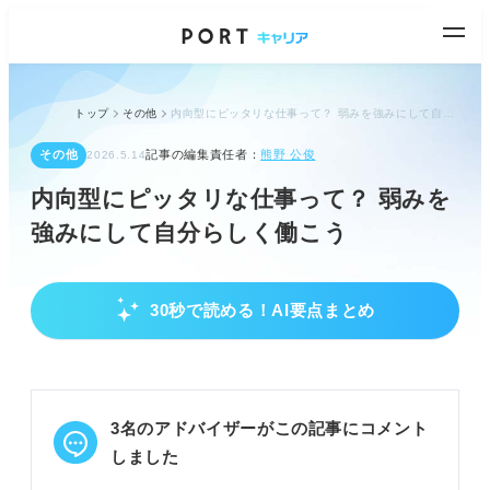
トップ
その他
内向型にピッタリな仕事って？ 弱みを強みにして自分らしく働こう
その他
記事の編集責任者：
熊野 公俊
2026.5.14
内向型にピッタリな仕事って？ 弱みを
強みにして自分らしく働こう
30秒で読める！AI要点まとめ
内向型の強みを理解し仕事に活かす
内向型の特徴は「弱み」ではなく「強み」になるこ
とを知る。
「気配り」「分析力」「計画性」「集中力」を仕事
3名のアドバイザーがこの記事にコメント
で活かす。
自分に合った仕事タイプ（1対1、黙々作業、熟考・
しました
分析）を見つける。