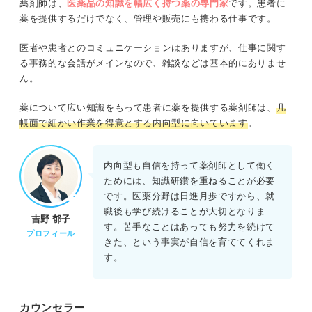
薬剤師は、
医薬品の知識を幅広く持つ薬の専門家
です。患者に
薬を提供するだけでなく、管理や販売にも携わる仕事です。
医者や患者とのコミュニケーションはありますが、仕事に関す
る事務的な会話がメインなので、雑談などは基本的にありませ
ん。
薬について広い知識をもって患者に薬を提供する薬剤師は、
几
帳面で細かい作業を得意とする内向型に向いています
。
内向型も自信を持って薬剤師として働く
ためには、知識研鑽を重ねることが必要
です。医薬分野は日進月歩ですから、就
職後も学び続けることが大切となりま
吉野 郁子
す。苦手なことはあっても努力を続けて
プロフィール
きた、という事実が自信を育ててくれま
す。
カウンセラー