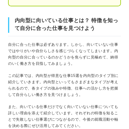
スピードが重視される仕事
内向型に向いている仕事とは？ 特徴を知っ
内向型に向いている仕事とは？ 特徴を知って自分に合っ
自分の裁量で進められない仕事
た仕事を見つけよう
て自分に合った仕事を見つけよう
チームワークを必要とする仕事
弱みだと思っていない？ 実は仕事に活かせる内向型の特
自分に合った仕事は必ずあります。しかし、向いていない仕事
徴
内向型が自分らしく働くための仕事選びのコツ
ではやりがいや自分らしさを感じづらくなってしまいます。内
向型の自分に合っているのかどうかを焦らずに見極めて、納得
人目を気にした仕事選びをしない
気を使いすぎて疲れてしまう
のいく働き方を目指してみましょう。
自分がどんな内向型なのかを明確にする
優柔不断で情報処理に時間がかかる
この記事では、内向型が得意な仕事15選を内向型のタイプ別に
紹介していきます。内向型といってもさまざまなタイプが考え
内向型におすすめの仕事選びとは？ キャリアコン
突発的な業務などの刺激に敏感
られるので、各タイプの強みや特徴、仕事への活かし方を把握
サルタントが解説！
して自分らしい働き方を見つけましょう。
コミュニケーションが必要なチームプレーが苦手
内向型・外向型だけで判断するのは危険！ 自分に
また、向いている仕事だけでなく向いていない仕事についても
合う仕事はしっかり見極めよう
詳しい理由を添えて紹介しています。それぞれの特徴を知るこ
内向型に向いている仕事のタイプとは？
とで失敗しない仕事選びにつながるので、今後の就職活動や軸
悩んだらチェック！ 内向型が仕事をするうえで意
識すべきポイント
を決める際にぜひ活用してみてください。
1対1でサポートをする仕事