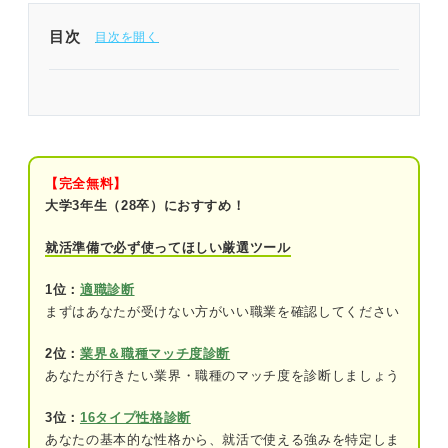
目次
内向型に向いている仕事とは？ 特徴を知って自分
に合った仕事を見つけよう
弱みだと思っていない？ 実は仕事に活かせる内向
型の特徴
【完全無料】
大学3年生（28卒）におすすめ！
気を使いすぎて疲れてしまう
就活準備で必ず使ってほしい厳選ツール
優柔不断で情報処理に時間がかかる
1位：
適職診断
突発的な業務などの刺激に敏感
まずはあなたが受けない方がいい職業を確認してください
コミュニケーションが必要なチームプレー
2位：
業界＆職種マッチ度診断
が苦手
あなたが行きたい業界・職種のマッチ度を診断しましょう
内向型に向いている仕事のタイプとは？
3位：
16タイプ性格診断
あなたの基本的な性格から、就活で使える強みを特定しま
1対1でサポートをする仕事