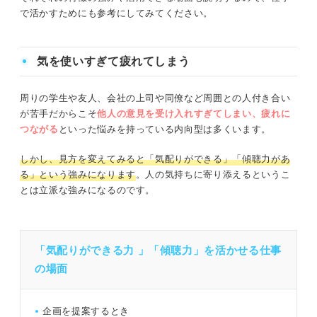
悩んだらチェック！ 内向型が仕事をするうえで意識すべ
で活かすためにも参考にしてみてください。
きポイント
自分を責めすぎない
気を使いすぎて疲れてしまう
コミュニケーションは仕事の一つと割り切る
周りの学生や友人、会社の上司や同僚など周囲との人付き合い
が苦手だからこそ
他人の意見を受け入れすぎてしまい、疲れに
働く環境を整える
つながる
といった悩みを持っている内向型は多くいます。
仕事に活かせる内向型だけの強みを知って納得のいく働き
しかし、見方を変えてみると「気配りができる」「傾聴力があ
方を目指そう
る」という強みになります
。人の気持ちに寄り添えるというこ
とは立派な強みになるのです。
「気配りができる力 」「傾聴力」を活かせる仕事
の場面
企画を提案するとき