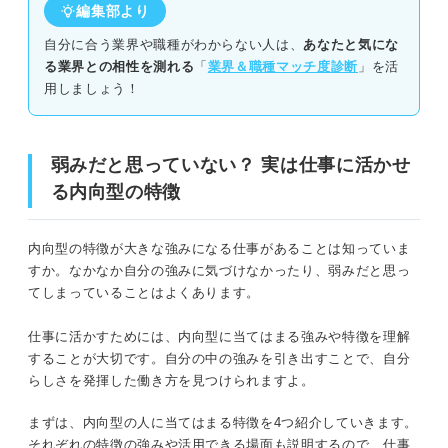
編集部より
スピードが重視される仕事
自分に合う業界や職種がわからない人は、
あなたと気にな
る業界との相性を測れる
「
業界＆職種マッチ度診断
」を活
自分の裁量で進められない仕事
用しましょう！
チームワークを必要とする仕事
弱みだと思っていない？ 実は仕事に活かせ
内向型が自分らしく働くための仕事選びのコツ
る内向型の特徴
人目を気にした仕事選びをしない
内向型の特徴が大きな強みになる仕事があることは知っていま
自分がどんな内向型なのかを明確にする
すか。なかなか自分の強みに気づけなかったり、弱みだと思っ
てしまっていることはよくあります。
内向型におすすめの仕事選びとは？ キャリアコンサルタ
ントが解説！
仕事に活かすためには、内向型に当てはまる強みや特徴を理解
することが大切です。自分の中の強みを引き出すことで、自分
らしさを発揮した働き方を見つけられますよ。
内向型・外向型だけで判断するのは危険！ 自分に合う仕
事はしっかり見極めよう
まずは、内向型の人に当てはまる特徴を4つ紹介していきます。
それぞれの特徴の強みや活用できる場面も説明するので、仕事