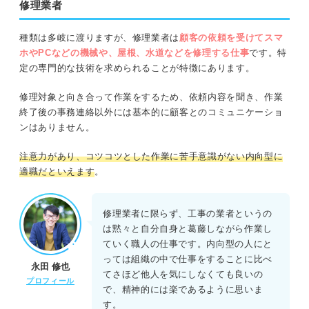
修理業者
種類は多岐に渡りますが、修理業者は
顧客の依頼を受けてスマ
ホやPCなどの機械や、屋根、水道などを修理する仕事
です。特
定の専門的な技術を求められることが特徴にあります。
修理対象と向き合って作業をするため、依頼内容を聞き、作業
終了後の事務連絡以外には基本的に顧客とのコミュニケーショ
ンはありません。
注意力があり、コツコツとした作業に苦手意識がない内向型に
適職だといえます
。
修理業者に限らず、工事の業者というの
は黙々と自分自身と葛藤しながら作業し
ていく職人の仕事です。内向型の人にと
っては組織の中で仕事をすることに比べ
永田 修也
てさほど他人を気にしなくても良いの
プロフィール
で、精神的には楽であるように思いま
す。