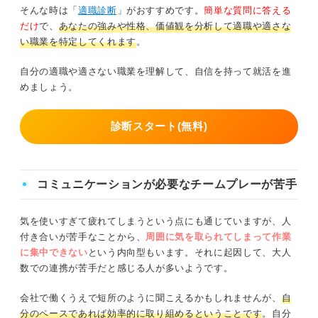
そんな時は「
適職診断
」がおすすめです。
簡単な質問に答える
だけ
で、
あなたの強みや性格、価値観を分析して適職や適さな
い職業を特定してくれます
。
自分の適職や適さない職業を理解して、自信を持って就活を進
めましょう。
診断スタート(無料)
コミュニケーションが必要なチームプレーが苦手
気を使いすぎて疲れてしまうという点にも通じていますが、人
付き合いが苦手なことから、
周囲に気を取られてしまって作業
に集中できない
という内向型もいます。それに起因して、大人
数での連携が苦手だと感じる人が多いようです。
会社で働くうえで短所のように聞こえるかもしれませんが、
自
分のペースであれば効率的に取り組めるということです
。自分