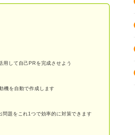
は
ンシーとの違い
能力を理解しよう
活用して自己PRを完成させよう
求める3つの理由を解説
動機を自動で作成します
ップが期待できる
きる
出問題をこれ1つで効率的に対策できます
も活躍が期待できる