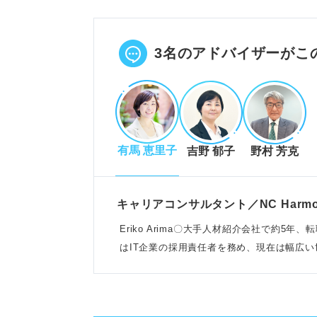
知識やスキルだけでなく、考察力
企業は生産性向上や組織活性化に
POINT：コンピテンシーとの違
3名のアドバイザーがこ
う。
業務遂行能力を構成する要素と高
有馬 恵里子
吉野 郁子
野村 芳克
考察力やビジネスマナー、コミュ
保有能力と発揮能力の両方をバラ
課題設定と振り返り、セミナー参
キャリアコンサルタント／NC Harm
POINT：学生時代の経験を意識
Eriko Arima〇大手人材紹介会社で約
可能。
はIT企業の採用責任者を務め、現在は幅広
いる
評価される自己PR作成のステッ