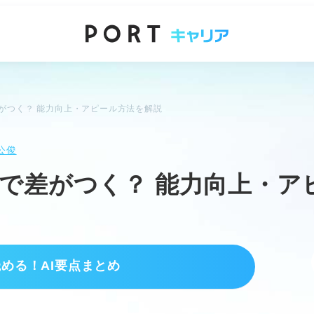
がつく？ 能力向上・アピール方法を解説
公俊
で差がつく？ 能力向上・ア
読める！AI要点まとめ
理由を理解しよう
最後までやり遂げる力である。