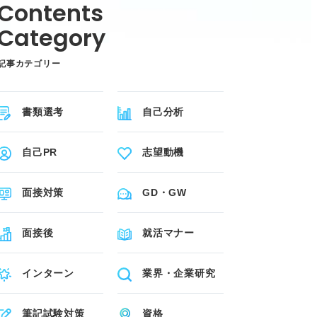
記事カテゴリー
書類選考
自己分析
自己PR
志望動機
面接対策
GD・GW
面接後
就活マナー
インターン
業界・企業研究
筆記試験対策
資格