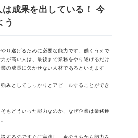
する
人は成果を出している！ 今
PR作成には3つのステップが不可欠
よう
つのなかから選択する
なエピソードを伝える
でやり遂げるために必要な能力です。働くうえで
能力が高い人は、最後まで業務をやり遂げるだけ
せるかを伝える
企業の成長に欠かせない人材であるといえます。
PR例文をプロのアドバイスとともに紹介
、強みとしてしっかりとアピールすることができ
もそもどういった能力なのか、なぜ企業は業務遂
例文
す。
解説するのですぐに実践し、今のうちから能力を