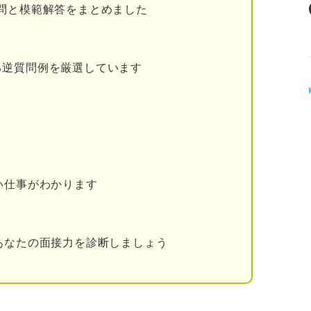
押さえておくべき6つの要素
問と模範解答をまとめました
る逆質問例を厳選しています
い仕事がわかります
行能力を向上させる3つの方法を解説
あなたの面接力を診断しましょう
行動する
をおこなう