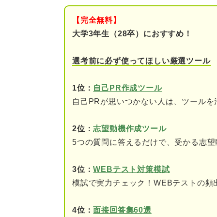
そもそも業務遂行能力と
【完全無料】
混同されがちなコンピテ
大学3年生（28卒）におすすめ！
業務遂行能力を構成する2つの
選考前に必ず使ってほしい厳選ツール
保有能力
1位：
自己PR作成ツール
発揮能力
自己PRが思いつかない人は、ツールを
業務遂行能力が高い人を企業が
2位：
志望動機作成ツール
5つの質問に答えるだけで、受かる志望
①生産性の向上や業績ア
②組織の活性化が期待で
3位：
WEBテスト対策模試
模試で実力チェック！WEBテストの頻
③役職・業務が変わって
4位：
面接回答集60選