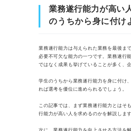
③セミナーや研修に参加
業務遂行能力が高い
評価される業務遂行能力の自己
のうちから身に付け
①アピールする要素を6
②能力を発揮した具体的
業務遂行能力は与えられた業務を最後ま
必要不可欠な能力の一つです。業務遂行
③業務にどのように活か
ではなく成果も挙げていることが多く、
要素別！ 業務遂行能力の自己
学生のうちから業務遂行能力を身に付け
①考察力の例文
れば選考を優位に進められるでしょう。
②ビジネスマナーの例文
この記事では、まず業務遂行能力とはそ
③コミュニケーションの
行能力が高い人を求めるのかを解説しま
④チームワークの例文
次に、業務遂行能力を向上させる方法を