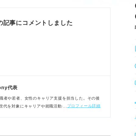
や管理能力など多様な要素を含む。
貢献する人材を求めている。
いを理解し、職務全般で活かせる能力と捉えよ
の記事にコメントしました
める方法
ニケーション力など6つの要素を鍛える。
ンス良く伸ばすことが重要である。
加で実践的に能力を向上させる。
ony代表
的に振り返り、日々の行動で能力を養うことが
5年、転職者や若者、女性のキャリア支援を担当した。その後
プロフィール詳細
い世代を対象にキャリアや就職活動の支援もおこなって
プと例文