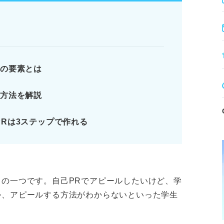
素を6つの中から選択する。
ドを詳細に伝える。
かせるかを具体的に示す。
顧客に最適なサービスを提案し貢献する。
つの要素とは
の方法を解説
出している！ 今のうちから身に付けよう
Rは3ステップで作れる
力なのか？ 正しく理解しよう
能力を理解しよう
求める3つの理由を解説
の一つです。自己PRでアピールしたいけど、学
ります。記事本文と併せてご確認ください。
か、アピールする方法がわからないといった学生