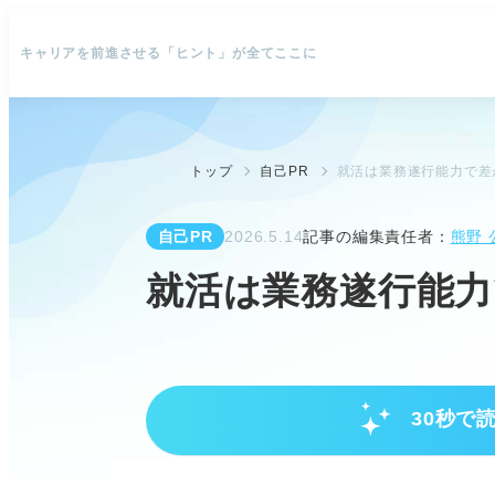
キャリアを前進させる「ヒント」が全てここに
トップ
自己PR
就活は業務遂行能力で差
自己PR
2026.5.14
記事の編集責任者：
熊野 
就活は業務遂行能力
30秒で
業務遂行能力とは？企業が求める
業務遂行能力は与えられた業務を