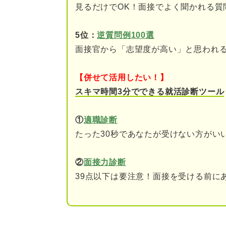
業務遂行能力の向上に必須！ 
見るだけでOK！面接でよく聞かれる質
①考察力
5位：
逆質問例100選
②ビジネスマナー
面接官から「志望度が高い」と思われ
③コミュニケーション
【併せて活用したい！】
④チームワーク
スキマ時間3分でできる就活診断ツール
⑤チャレンジ精神
①
適職診断
たった30秒であなたが受けない方がい
⑥責任感
②
面接力診断
人材価値を高めよう！ 業務遂
39点以下は要注意！面接を受ける前に
①課題・目標を設定して
②行動に対する振り返り