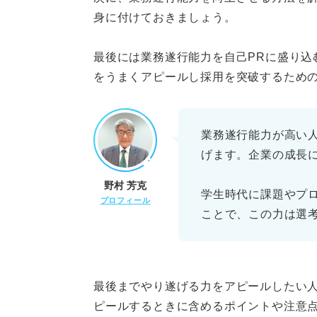
身に付けておきましょう。
⑤チャレンジ精神の例文
⑥責任感の例文
最後には業務遂行能力を自己PRに盛り込
をうまくアピールし採用を突破するため
業務遂行能力の向上とアピール
業務遂行能力が高い
げます。企業の成長
野村 芳克
学生時代に課題やプ
プロフィール
ことで、この力は選
最後までやり遂げる力をアピールしたい
ピールするときに含めるポイントや注意