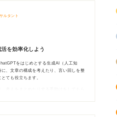
サルタント
就活を効率化しよう
atGPTをはじめとする生成AI（人工知
特に、文章の構成を考えたり、言い回しを整
にとても役立ちます。
り、考えをまとめたりする手助けをしてもら
えるでしょう。
後は自分の言葉で語り自分らしさを守ろ