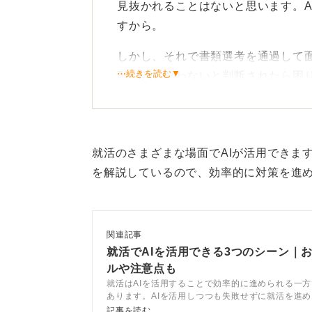
見抜かれることはないと思います。A
すから。
しかし、それで書類選考を通過して
⋯続きを読む▼
動がともなわないと判断されたら困
自分の言葉で伝えることが自
また、自分で考えた文章ではないの
就活のさまざまな場面でAIが活用できま
きに的確に答えられるかどうかが懸
を解説しているので、効率的に対策を進
一度頼ってしまうと、それに頼りき
には使わないほうが良いと思います
関連記事
就職活動は人柄を見られていますか
就活でAIを活用できる3つのシーン｜
ルや注意点も
大切です。
就活はAIを活用することで効率的に進められる一
あります。AIを活用しつつも失敗せずに就活を進
て、キャリアコンサルタントとともに解説します。
記事を読む