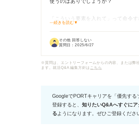
使うのはありでしょうか？
「こういう要素を入れて」って命令す
⋯続きを読む▼
るより全然良いのではないかと思って
その他 回答しない
とはいえ、他の人と同じような文章に
質問日：
2025/6/27
のときにうまく説明できなくて良くな
※質問は、エントリーフォームからの内容、または弊
ます。就活Q&A 編集方針は
こちら
あと多くの書類を見ている企業の人から
ぐわかりそうですよね。
GoogleでPORTキャリアを「優先す
企業の人から見て、ChatGPTを使
登録すると、
知りたいQ&Aへすぐにア
る
ようになります。ぜひご登録くださ
どこまで頼って良いのか、どのような
使用上の注意点などもあれば伺いたい