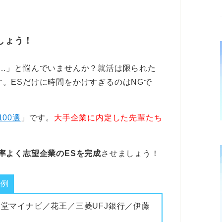
の作成などを丸ごと任せてしまうと、あなた
しょう！
す。
されたときです。「それって具体的にどうい
い…」と悩んでいませんか？就活は限られた
と、一気に印象が悪くなってしまいます。
。ESだけに時間をかけすぎるのはNGで
、その内容は必ず自分のなかで具体例を交えて
ておく必要があります。
100選
」です。
大手企業に内定した先輩たち
率よく志望企業のESを完成
させましょう！
業例
報堂マイナビ／花王／三菱UFJ銀行／伊藤