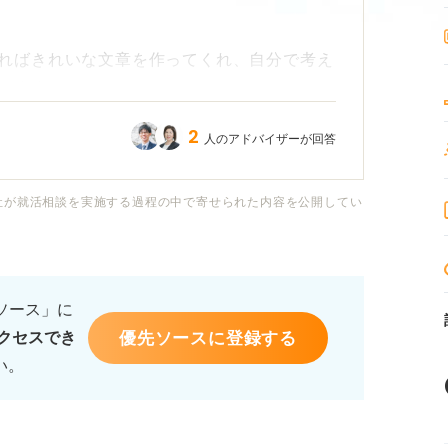
ればきれいな文章を作ってくれ、自分で考え
います。
2
人のアドバイザーが回答
なってしまったり、書類選考は良くても面接
い気もしています。
社が就活相談を実施する過程の中で寄せられた内容を公開してい
すれば、ChatGPTを使っているのってす
るソース」に
って作成している書類って印象悪いですか？
優先ソースに登録する
クセスでき
い。
場面でどのように活用すれば良いのか、また
です。