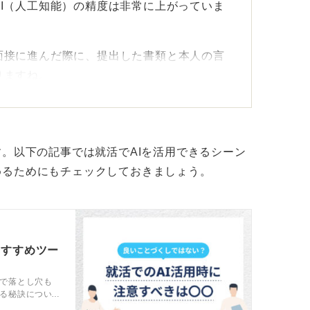
I（人工知能）の精度は非常に上がっていま
面接に進んだ際に、提出した書類と本人の言
りますね。
分を守る
で、とっさにその内容について質問されたと
す。以下の記事では就活でAIを活用できるシーン
念されます。
めるためにもチェックしておきましょう。
りになってしまう可能性もあるので、基本的
。
らこそ、きちんと自分の言葉で伝えることが
おすすめツー
方で落とし穴も
める秘訣につい
AIツールの特