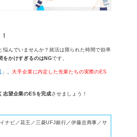
う。
う！
と悩んでいませんか？就活は限られた時間で効率
間をかけすぎるのはNG
です。
選
」。
大手企業に内定した先輩たちの実際のES
く志望企業のESを完成
させましょう！
イナビ／花王／三菱UFJ銀行／伊藤忠商事／サ