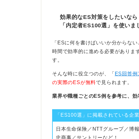
う
効果的なES対策をしたいなら
ただし、エントリーシート（ES）
「内定者ES100選」を使いま
らしさが失われるので注意が必要で
最も怖いのは、面接で内容を深掘り
「ESに何を書けばいいか分からな
うこと？」と聞かれて説明できない
時間で効率的に進める必要があります
す。
ChatGPTを使うのは良いですが
説明できるように、しっかり準備し
そんな時に役立つのが、「
ES回答例
の実際のESが無料
で見られます。
0
業界や職種ごとのES例を参考に、効
「ES100選」に掲載されている企
日本生命保険／NTTグループ／博
忠商事／サントリーなど！