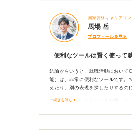
国家資格キャリアコン
馬場 岳
プロフィールを見る
便利なツールは賢く使って
結論からいうと、就職活動においてCh
能）は、非常に便利なツールです。
えたり、別の表現を探したりするの
⋯続きを読む▼
自分の伝えたいポイントを整理した
うツールとしては、大変効果的とい
全部任せるのは逆効果！ 最