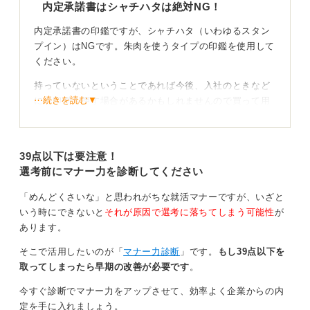
内定承諾書はシャチハタは絶対NG！
内定承諾書の印鑑ですが、シャチハタ（いわゆるスタン
プイン）はNGです。朱肉を使うタイプの印鑑を使用して
ください。
持っていないということであれば今後、入社のときなど
⋯続きを読む▼
にも印鑑を押す場合があるかもしれませんので買って用
意したほうがいいでしょう。
もしかしたら小学校や中学校の卒業式に印鑑をもらって
39点以下は要注意！
いるかもしれませんので、家にないか探してみるのも良
選考前にマナー力を診断してください
いかと思います。
「めんどくさいな」と思われがちな就活マナーですが、いざと
傾きは気にしすぎなくてOK
いう時にできないと
それが原因で選考に落ちてしまう可能性
が
あります。
よく印鑑は「曲がったらいけない」と思い込んでいる人
がいます。
そこで活用したいのが「
マナー力診断
」です。
もし39点以下を
取ってしまったら早期の改善が必要です
。
以前いた学生さんで「1ミリでも曲がったらダメ」と思っ
て10枚の書類全部に押してきて、「どれなら使っていい
今すぐ診断でマナー力をアップさせて、効率よく企業からの内
ですか」ときたことがありました。
定を手に入れましょう。