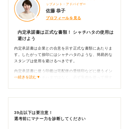
ップメント・アドバイザー
佐藤 恭子
プロフィールを見る
内定承諾書は正式な書類！ シャチハタの使用は
避けよう
内定承諾書は企業との合意を示す正式な書類にあたりま
す。したがって捺印にはシャチハタのような、簡易的な
スタンプは使用を避けるべきです。
内定承諾書に使う印鑑は宅配便の受領印などに使うイン
⋯続きを読む▼
ク浸透式のシャチハタではなく、必ず朱肉を使って押す
タイプの印鑑を使ってください。
これは書類の法的・社会的な信用性を担保するために重
要です。
39点以下は要注意！
今後の社会人生活のために朱肉を使う印鑑を用意し
選考前にマナー力を診断してください
ておこう