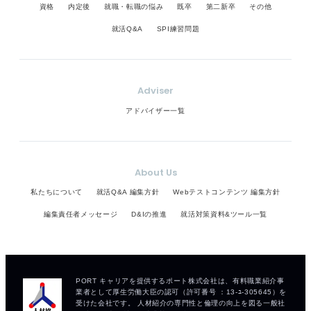
資格
内定後
就職・転職の悩み
既卒
第二新卒
その他
就活Q&A
SPI練習問題
Adviser
アドバイザー一覧
About Us
私たちについて
就活Q&A 編集方針
Webテストコンテンツ 編集方針
編集責任者メッセージ
D&Iの推進
就活対策資料&ツール一覧