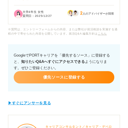
不安です。
大学4年生 女性
2
承諾書のような大事な書類は、朱肉タイプの印鑑にする
人のアドバイザーが回答
質問日：
2025/12/27
べきでしょうか？
※質問は、エントリーフォームからの内容、または弊社が就活相談を実施する過
シャチハタ以外を用意すべきか、そして印鑑を押す際に
程の中で寄せられた内容を公開しています。就活Q&A 編集方針は
こちら
気をつけるマナーや注意点があれば知りたいです。
GoogleでPORTキャリアを「優先するソース」に登録する
と、
知りたいQ&Aへすぐにアクセスできる
ようになりま
す。ぜひご登録ください。
優先ソースに登録する
▶すぐにアンサーを見る
キャリアコンサルタント／キャリア・デベロ