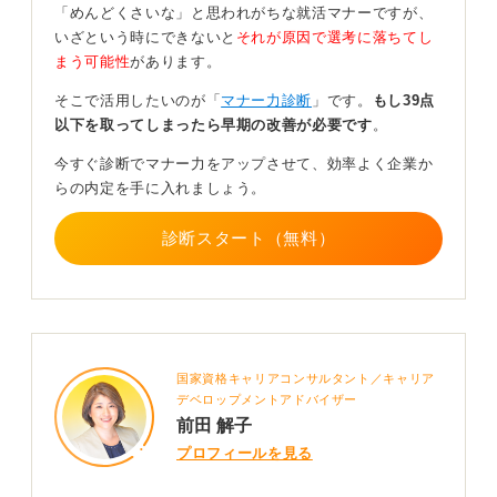
「めんどくさいな」と思われがちな就活マナーですが、
実印を使う必要はありません。いわゆる認印で問題あり
いざという時にできないと
それが原因で選考に落ちてし
ませんが、朱肉を使うことが条件です。
まう可能性
があります。
手元に朱肉を使うタイプの印鑑がない場合は、文房具店
そこで活用したいのが「
マナー力診断
」です。
もし39点
などで比較的簡単に購入できます。
以下を取ってしまったら早期の改善が必要です
。
今後の社会人生活や様々な手続きのためにも一つ購入し
今すぐ診断でマナー力をアップさせて、効率よく企業か
ておくと良いでしょう。
らの内定を手に入れましょう。
正式な印鑑を用意し、社会人としての自覚をもって捺印
することが大切ですよ。
診断スタート（無料）
0
国家資格キャリアコンサルタント／キャリア
デベロップメントアドバイザー
前田 解子
プロフィールを見る