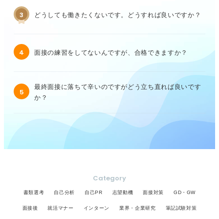
3
どうしても働きたくないです。どうすれば良いですか？
4
面接の練習をしてないんですが、合格できますか？
最終面接に落ちて辛いのですがどう立ち直れば良いです
5
か？
Category
書類選考
自己分析
自己PR
志望動機
面接対策
GD・GW
面接後
就活マナー
インターン
業界・企業研究
筆記試験対策