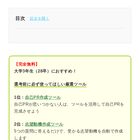
目次
「会社に貢献できること」は企業側の視点に立って
考えよう
強み×仕事内容で紹介！ 「会社に貢献できること」
の回答例文5選
【完全無料】
大学3年生（28卒）におすすめ！
例文①語学力×海外事業
選考前に必ず使ってほしい厳選ツール
例文②接客スキル×営業
1位：
自己PR作成ツール
例文③情報収集力×マーケティング
自己PRが思いつかない人は、ツールを活用して自己PRを
完成させよう
例文④リーダーシップ×新規事業
例文⑤計画性×事務
2位：
志望動機作成ツール
5つの質問に答えるだけで、受かる志望動機を自動で作成
します
説得力のある「会社に貢献できること」の回答を考