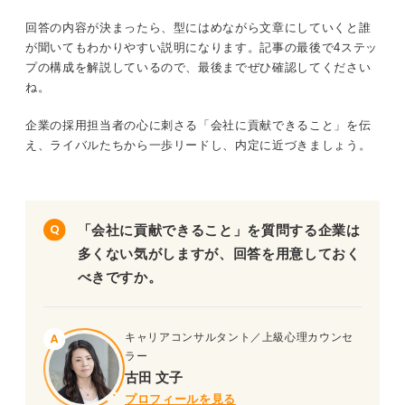
う！
回答の内容が決まったら、型にはめながら文章にしていくと誰
が聞いてもわかりやすい説明になります。記事の最後で4ステッ
会社に貢献できること＝企業が自分を採用するベネフィッ
プの構成を解説しているので、最後までぜひ確認してください
ト
ね。
企業の採用担当者の心に刺さる「会社に貢献できること」を伝
「会社に貢献できること」から面接官が評価するポイント
え、ライバルたちから一歩リードし、内定に近づきましょう。
入社意欲
マッチ度
「会社に貢献できること」を質問する企業は
主体性
多くない気がしますが、回答を用意しておく
べきですか。
「会社に貢献できること」の回答を作成する3つのポイン
ト
キャリアコンサルタント／上級心理カウンセ
ラー
①説得力のある強みを考える
古田 文子
プロフィールを見る
➁企業の仕事内容を詳細まで研究する