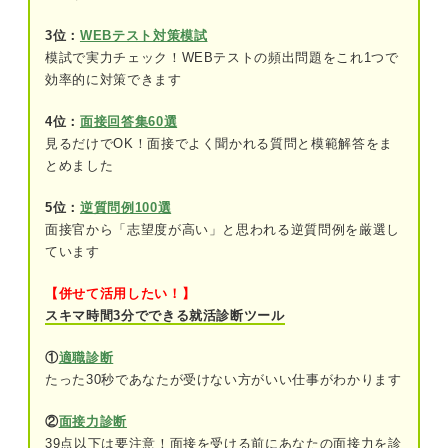
えよう！
3位：
WEBテスト対策模試
模試で実力チェック！WEBテストの頻出問題をこれ1つで
会社に貢献できること＝企業が自分を採用するベネ
効率的に対策できます
フィット
「会社に貢献できること」から面接官が評価するポ
4位：
面接回答集60選
イント
見るだけでOK！面接でよく聞かれる質問と模範解答をま
とめました
入社意欲
5位：
逆質問例100選
マッチ度
面接官から「志望度が高い」と思われる逆質問例を厳選し
ています
主体性
【併せて活用したい！】
「会社に貢献できること」の回答を作成する3つの
スキマ時間3分でできる就活診断ツール
ポイント
①
適職診断
①説得力のある強みを考える
たった30秒であなたが受けない方がいい仕事がわかります
➁企業の仕事内容を詳細まで研究する
②
面接力診断
③会社のどの仕事で強みを発揮できるか考
39点以下は要注意！面接を受ける前にあなたの面接力を診