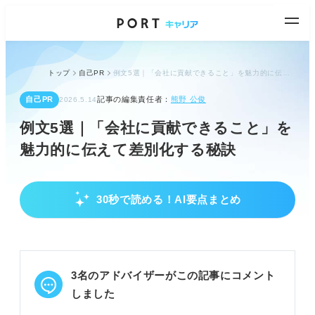
トップ
自己PR
例文5選｜「会社に貢献できること」を魅力的に伝えて差別化する秘訣
自己PR
記事の編集責任者：
熊野 公俊
2026.5.14
例文5選｜「会社に貢献できること」を
魅力的に伝えて差別化する秘訣
30秒で読める！AI要点まとめ
「会社に貢献できること」の基本と評価ポイン
ト
企業視点で「必要だ」と思わせるアピールを準備す
る。
3名のアドバイザーがこの記事にコメント
面接官は入社意欲・マッチ度・主体性を評価する。
貢献とは企業があなたを採用するベネフィットであ
しました
る。