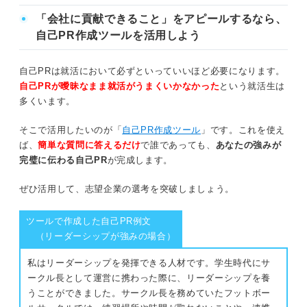
「会社に貢献できること」をアピールするなら、
自己PR作成ツールを活用しよう
自己PRは就活において必ずといっていいほど必要になります。
自己PRが曖昧なまま就活がうまくいかなかった
という就活生は
多くいます。
そこで活用したいのが「
自己PR作成ツール
」です。これを使え
ば、
簡単な質問に答えるだけ
で誰であっても、
あなたの強みが
完璧に伝わる自己PR
が完成します。
ぜひ活用して、志望企業の選考を突破しましょう。
ツールで作成した自己PR例文
（リーダーシップが強みの場合）
私はリーダーシップを発揮できる人材です。学生時代にサ
ークル長として運営に携わった際に、リーダーシップを養
うことができました。サークル長を務めていたフットボー