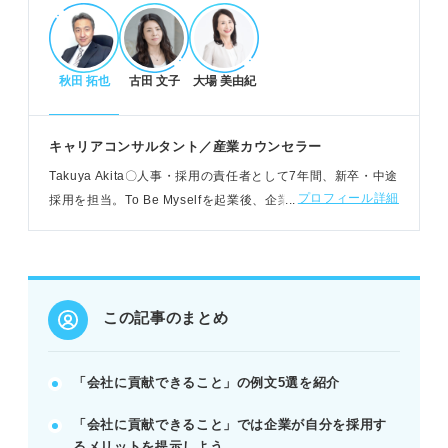
POINT：自分の強みやスキルが企業にどう利益をも
たらすか具体的に示す。
秋田 拓也
古田 文子
大場 美由紀
説得力ある回答の作り方と例文
自分の強みと企業の仕事内容を具体的に結びつけ
キャリアコンサルタント／産業カウンセラー
る。
Takuya Akita〇人事・採用の責任者として7年間、新卒・中途
説得力ある強み、詳細な企業研究、仕事への紐づけ
プロフィール詳細
採用を担当。To Be Myselfを起業後、企業内のキャリアコン
が重要。
サルティング、新卒・中途の就職をサポートしている
今後の事業展開にプラス効果を示すと高評価につな
がる。
例：語学力で海外事業の架け橋になる、接客スキル
で営業売上貢献。
この記事のまとめ
伝わる回答の構成ステップ
「会社に貢献できること」の例文5選を紹介
結論から述べ、貢献の仕方を端的に伝える。
「会社に貢献できること」では企業が自分を採用す
過去のエピソードで強みを具体的に裏付ける。
るメリットを提示しよう
強みを活かせる職務や事業を明確に提示する。