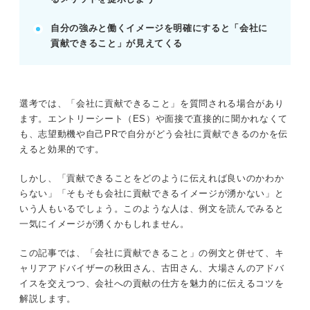
POINT：具体的な職務を挙げ、入社後の活躍をイメ
自分の強みと働くイメージを明確にすると「会社に
ージさせる。
貢献できること」が見えてくる
記事の該当箇所を見る
「会社に貢献できること」は企業側の視点に立
選考では、「会社に貢献できること」を質問される場合があり
って考えよう
ます。エントリーシート（ES）や面接で直接的に聞かれなくて
強み×仕事内容で紹介！ 「会社に貢献できるこ
も、志望動機や自己PRで自分がどう会社に貢献できるのかを伝
と」の回答例文5選
えると効果的です。
説得力のある「会社に貢献できること」の回答
を考えよう！
しかし、「貢献できることをどのように伝えれば良いのかわか
会社に貢献できること＝企業が自分を採用する
らない」「そもそも会社に貢献できるイメージが湧かない」と
ベネフィット
いう人もいるでしょう。このような人は、例文を読んでみると
一気にイメージが湧くかもしれません。
※AIの特性上、間違いが含まれている場合があります。記事本文
この記事では、「会社に貢献できること」の例文と併せて、キ
と併せてご確認ください。
ャリアアドバイザーの秋田さん、古田さん、大場さんのアドバ
イスを交えつつ、会社への貢献の仕方を魅力的に伝えるコツを
解説します。