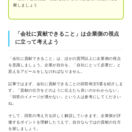
える
断しましょう
「会社に貢献できること」で魅力を感じさせるには
「会社に貢献できること」は企業側の視点に立って考えよ
う
今後の事業展開にプラスの効果を示す
「会社に貢献できること」は企業側の視点
に立って考えよう
強み×仕事内容で紹介！ 「会社に貢献できること」の回答
簡単4ステップ！ 「会社に貢献できること」の回答
例文5選
の構成
「会社に貢献できること」は、ほかの質問以上に企業側の視点
ステップ①自分の強みと貢献の仕方を端的
例文①語学力×海外事業
を意識しましょう。企業が自分を、「自社にとって必要だ」と
に述べる
思えるアピールをしなければなりません。
例文②接客スキル×営業
ステップ②エピソードで強みを裏付ける
記事ではまず、会社に貢献できることの回答例文5選を紹介しま
例文③情報収集力×マーケティング
ステップ③貢献できる職務や事業を挙げる
す。「貢献の仕方をどのように伝えたら良いのかわからない」
「回答のイメージが湧かない」という人は参考にしてください
例文④リーダーシップ×新規事業
ステップ④強みを活かした貢献の仕方を伝
ね。
える
例文⑤計画性×事務
そして、回答の考え方を詳しく解説していきます。企業側が評
価するポイントを理解したうえで、自分ならではの貢献の仕方
自分だからこそできる会社への貢献の仕方をアピー
を探しましょう。
ルして内定をつかみ取ろう
説得力のある「会社に貢献できること」の回答を考えよ