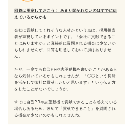
回答は用意しておこう！ あまり聞かれないのはすでに伝
③会社のどの仕事で強みを発揮できるか考える
えているからかも
「会社に貢献できること」で魅力を感じさせるには
会社に貢献してくれそうな人材かという点は、採用担当
者が重視しているポイントです。「会社に貢献できるこ
今後の事業展開にプラスの効果を示す
とはありますか」と直接的に質問される機会は少ないか
もしれませんが、回答を用意しておいて損はありませ
簡単4ステップ！ 「会社に貢献できること」の回答の構成
ん。
ただ、一度でも自己PRや志望動機を書いたことがある人
ステップ①自分の強みと貢献の仕方を端的に述べる
なら気付いているかもしれませんが、「◯◯という長所
を活かして御社に貢献したいと思います」という伝え方
ステップ②エピソードで強みを裏付ける
をしたことがないでしょうか。
ステップ③貢献できる職務や事業を挙げる
すでに自己PRや志望動機で貢献できることを答えている
場合もあるため、改めて「貢献できること」を質問され
ステップ④強みを活かした貢献の仕方を伝える
る機会が少ないのかもしれませんね。
自分だからこそできる会社への貢献の仕方をアピールして
内定をつかみ取ろう