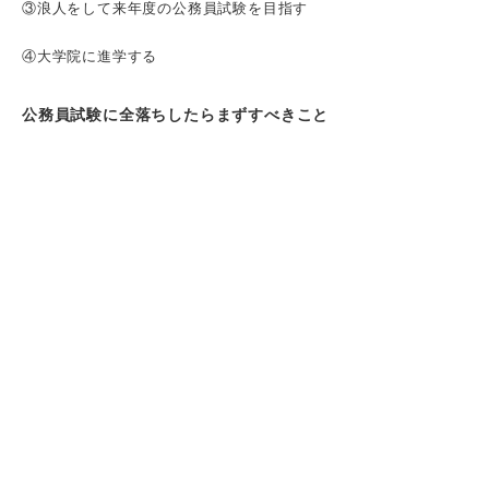
③浪人をして来年度の公務員試験を目指す
④大学院に進学する
公務員試験に全落ちしたらまずすべきこと
①休息をとる
②公務員になりたい理由をあらためて考える
③進路を考える
公務員試験に全落ちしても民間企業の就活は
間に合う？
公務員試験に全落ちした人が民間企業に就職
する3つのメリット
①将来的な働き方の幅が広がる