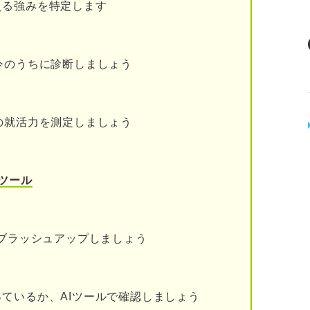
をあらためて考える
える強みを特定します
今のうちに診断しましょう
企業の就活は間に合う？
間企業に就職する3つのメリット
の就活力を測定しましょう
広がる
った企業・職種が見つかる可能性がある
ツール
に再挑戦することもできる
全落ち後に民間就活をする際の5つのステップ
をブラッシュアップしましょう
・業種を絞る
て就活の軸を決める
ているか、AIツールで確認しましょう