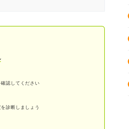
肢はある！ 民間企業への就職も視野に入れてみよ
する？ 4つの選択肢
替える
ル
務員試験を目指す
務員試験を目指す
を確認してください
すべきこと
度を診断しましょう