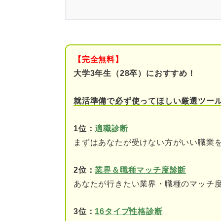
公務員試験に全落ちしても選択
う
関連Q&A
【完全無料】
公務員試験に全落ちしたらどう
大学3年生（28卒）におすすめ！
①民間企業の就活に切り
就活準備で必ず使ってほしい厳選ツー
②留年をして来年度の公
1位：
適職診断
③浪人をして来年度の公
まずはあなたが受けない方がいい職業
④大学院に進学する
2位：
業界＆職種マッチ度診断
公務員試験に全落ちしたらまず
あなたが行きたい業界・職種のマッチ
①休息をとる
3位：
16タイプ性格診断