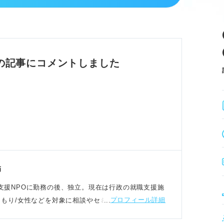
択肢があることを知る。
由を冷静に再考する。
学の4つの道を検討する。
路選択が後悔しないために重要です。
の記事にコメントしました
秘訣
用は間に合うと認識する。
げるメリットがある。
効率的に就活を進める。
間就活でも活かせる強みになります。
師
若者就労支援NPOに勤務の後、独立。現在は行政の就職支援施
プロフィール詳細
きこもり/女性などを対象に相談やセミナー講師を担当