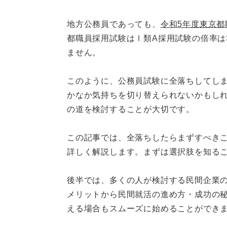
集団討論で落ちる人の特
地方公務員であっても、
令和5年度東京
都職員採用試験はⅠ類A採用試験の倍率は3
公務員試験に全落ちしないため
ません。
①併願をうまく活用する
このように、公務員試験に全落ちしてし
関連Q&A
かなか気持ちを切り替えられないかもし
の道を検討することが大切です。
②自分に合った職種を選
③面接対策をしっかりお
この記事では、全落ちしたらまずすべきこ
詳しく解説します。まずは選択肢を知る
公務員試験に全落ちしても諦め
後半では、多くの人が検討する民間企業
メリットから民間就活の進め方・成功の
える場合もスムーズに始めることができ