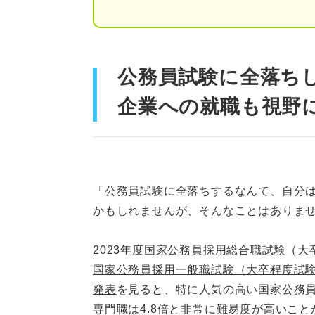
ステップ③志望企業を決
ステップ④エントリーシ
公務員試験に全落ち
ステップ⑤面接対策をす
企業への就職も視野
公務員試験全落ち後に民間就活
①就職エージェントを活
②公務員試験に落ちた人
「公務員試験に全落ちするなんて、自分
③積極的に第三者に相談
かもしれませんが、そんなことはありま
公務員に再挑戦するなら知って
2023年度国家公務員採用総合職試験（
国家公務員採用一般職試験（大卒程度試
筆記試験で落ちる人の特
発表
を見ると、特に人気の高い国家公務員で
面接で落ちる人の特徴
専門職は4.8倍と非常に難易度が高いこ