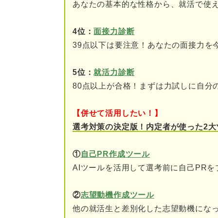
②公務員になりたい理由
あなたの基本的な性格から、就活で使
③進路を考える
4位：
面接力診断
39点以下は要注意！あなたの面接力を
公務員試験に全落ちしても民間
5位：
就活力診断
公務員試験に全落ちした人が民
80点以上が合格！まずは力試しに自分
①将来的な働き方の幅が
【併せて活用したい！】
②公務員以上に自分に合
選考対策の決定版！内定者が使った2大
③働きながら公務員試験
①
自己PR作成ツール
最短ルートを知ろう！ 公務員
AIツールを活用して選考前に自己PR
ステップ①志望する業界
②
志望動機作成ツール
ステップ②自己分析をし
他の就活生と差別化した志望動機になっ