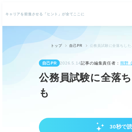
キャリアを前進させる「ヒント」が全てここに
トップ
自己PR
公務員試験に全落ちした
自己PR
2026.5.14
記事の編集責任者：
熊野 
公務員試験に全落ち
も
30秒で
公務員試験全落ち後の選択肢と心