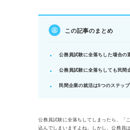
筆記・面接・集団討論の各段階で
併願をうまく活用し、自分に合っ
面接対策を徹底し、自分の魅力や
この記事のまとめ
POINT：今年度の反省を活かし
記事の該当箇所を見る
公務員試験に全落ちした場合の
公務員試験に全落ちしても選択
公務員試験に全落ちしても民間
てみよう
公務員試験に全落ちしたらどうす
民間企業の就活は5つのステッ
公務員試験に全落ちしたらまず
公務員試験に全落ちしても民間
※AIの特性上、間違いが含まれている場合があ
公務員試験に全落ちしてしまったら、「
込んでしまいますよね。しかし、公務員