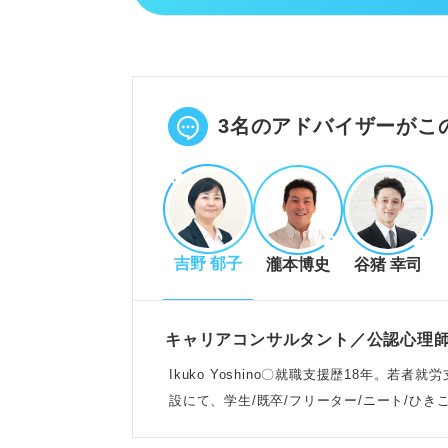
全落ちしても悲観せず、多様な選
まずは休息を取り、公務員志望理
民間就活、留年、浪人、大学院進
POINT：焦らず、納得できる進
3名のアドバイザーがこ
民間就活への切り替え方と成功の
公務員試験後でも民間企業の秋採
吉野 郁子
瀧本博史
谷猪 幸司
民間就職は将来の働き方の幅を広
就職エージェントや第三者相談で
POINT：公務員試験の経験は民
キャリアコンサルタント／公認心理
Ikuko Yoshino〇就職支援歴18年。
設にて、学生/既卒/フリーター/ニート/ひ
公務員試験全落ちを防ぐポイント