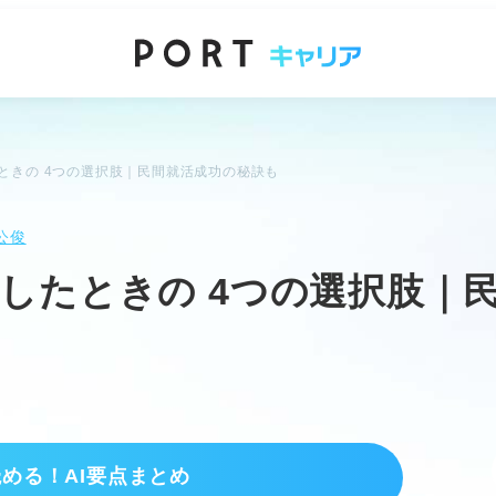
ときの 4つの選択肢｜民間就活成功の秘訣も
公俊
したときの 4つの選択肢｜
読める！AI要点まとめ
構え