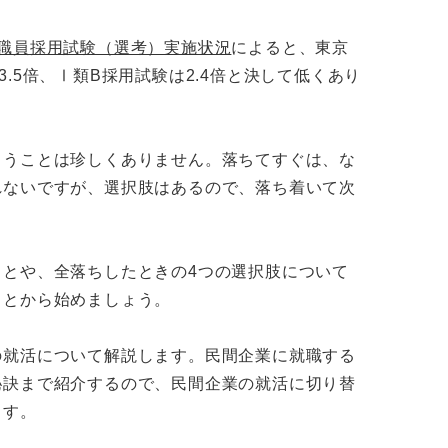
徴
都職員採用試験（選考）実施状況
によると、東京
.5倍、Ⅰ類B採用試験は2.4倍と決して低くあり
の3つのポイント
まうことは珍しくありません。落ちてすぐは、な
れないですが、選択肢はあるので、落ち着いて次
ぶ
こなう
とや、全落ちしたときの4つの選択肢について
ことから始めましょう。
ず自分に合った進路を選ぼう！
の就活について解説します。民間企業に就職する
秘訣まで紹介するので、民間企業の就活に切り替
ます。