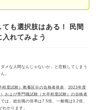
めて企業研究をする
ート（ES）を作成する
しても選択肢はある！ 民間
る
に入れてみよう
を成功させる3つのポイント
用する
が聞かれやすい質問の対策をする
はダメな人間なんじゃないか」と悲観してしまう
する
せん。
おきたい！ 全落ちする人の特徴
大卒程度試験）教養区分の合格者発表
、
2023年度
験）および専門職試験（大卒程度試験）の合格者
徴
は、総合職の倍率は7.5倍、一般職は3.2倍、
とがわかります。