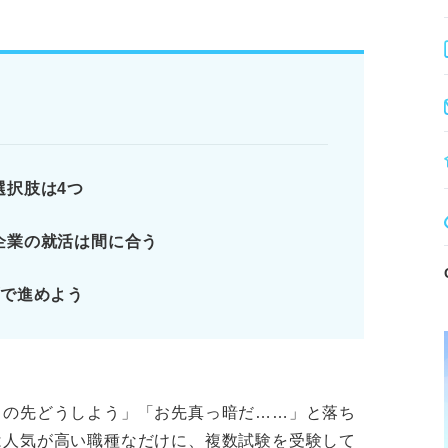
落ちる原因を分析する。
た職種を選ぶ。
熱意を効果的に伝える。
、計画的に準備を進めることが重要です。
選択肢は4つ
肢はある！ 民間企業への就職も視野に入れ
企業の就活は間に合う
る？ 4つの選択肢
プで進めよう
すべきこと
企業の就活は間に合う？
ります。記事本文と併せてご確認ください。
この先どうしよう」「お先真っ暗だ……」と落ち
は人気が高い職種なだけに、複数試験を受験して