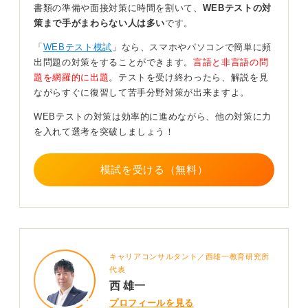
書類の準備や面接対策に時間を割いて、
WEBテストの対
不正が発覚した場合は企業側から直接「不正です」と指
策まで手がまわらない人は多い
です。
摘されることは少なく、結果として選考で不合格となり
不正が原因と気づかない場合もあります。
「
WEBテスト模試
」なら、スマホやパソコンで簡単に頻
出問題の対策をすることができます。
言語と非言語の問
しかし不正が発覚すればそのグループ企業全体で、選考
題を網羅的に出題
。テストを受け終わったら、解説を見
を受けられなくなるなどの大きなリスクを負うことにな
ながらすぐに復習して苦手分野対策が出来ますよ。
ります。
WEBテストの対策は効率的に進めながら、他の対策に力
ほかの学生が回答集などを使って受けていることへの不
を入れて選考を突破しましょう！
平等感を感じるかもしれませんが、不正で内定を得たと
しても入社後に実力が伴わず苦労する可能性がありま
す。
模試を受ける（無料）
Webテストは形式を理解し、対策本などで学習すれば点
数を伸ばせるものです。 自分の実力で入社し、そこで輝
けるところを見つけることのほうが大切です。
Webテストは時間制限がありプレッシャーがかかります
キャリアコンサルタント／西雄一教育研究所
が、SPIなどの種類を特定し公式問題集や対策本で繰り
代表
返し練習するしかありません。
西 雄一
言語や非言語（数学・図形・推論）で苦手な分野を重点
プロフィールを見る