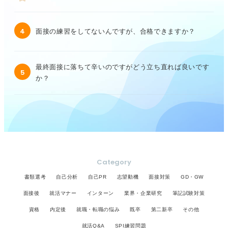
4
面接の練習をしてないんですが、合格できますか？
最終面接に落ちて辛いのですがどう立ち直れば良いです
5
か？
Category
書類選考
自己分析
自己PR
志望動機
面接対策
GD・GW
面接後
就活マナー
インターン
業界・企業研究
筆記試験対策
資格
内定後
就職・転職の悩み
既卒
第二新卒
その他
就活Q&A
SPI練習問題