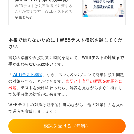
バレるシチュエーションとしては、企業もさまざまなウ
WEBテストは効率重視で対策する
秘訣を解説
ェブでデータを取っていると思います。
ことが大切です。WEBテストの評
価を最も重視するという企業はほと
記事を読む
そのため、不自然な目の動きや不自然な挙動であった
んどなく、面接やESの内容が重視
り、そういったところでAIは総合的に判断するんだろう
される傾向にあるからです。この記
と思います。
事では、WEBテストの効率的な対
策方法や、受験前の必須準備などに
本番で焦らないために！WEBテスト模試を試してくだ
もう一つはテストの結果を企業が見たときに、想定して
ついてキャリアコンサルタントと解
さい
いるよりも平均よりも高いなどの場合です。
説します。
書類の準備や面接対策に時間を割いて、
WEBテストの対策まで
「普通こんなにも点数取れないのにな」というのがあっ
手がまわらない人は多い
です。
て、そこでおかしいんじゃないのかなって疑いは持たれ
る可能性があります。
「
WEBテスト模試
」なら、スマホやパソコンで簡単に頻出問題
の対策をすることができます。
言語と非言語の問題を網羅的に
即カンニングをしているかどうかというのはわからない
出題
。テストを受け終わったら、解説を見ながらすぐに復習し
と思いますが、疑いを持たれた状態のまま面接に行く
て苦手分野の対策が出来ますよ。
と、やはりおかしいという先入観で面接が進んでしまう
可能性があるのでやめたほうが良いと思います。
WEBテストの対策は効率的に進めながら、他の対策に力を入れ
て選考を突破しましょう！
バレるともうその選考はアウトです。
こういうことをしたというのは当然社内で共有はされ、
模試を受ける（無料）
その情報がほかの企業に伝わるかもわからないうえ、ど