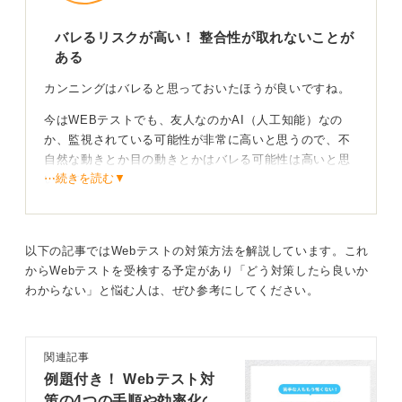
的に克服し、時間内に解き終えるスピード感をトレーニ
ングしましょう。
バレるリスクが高い！ 整合性が取れないことが
ある
もしWebテストが絶望的に苦手な場合は、Webテストを
課さない企業を探すという選択肢もあります。
カンニングはバレると思っておいたほうが良いですね。
今はWEBテストでも、友人なのかAI（人工知能）なの
0
か、監視されている可能性が非常に高いと思うので、不
自然な動きとか目の動きとかはバレる可能性は高いと思
⋯続きを読む▼
います。
たとえバレなかったとしても、その後の面接でWEBテス
トの結果と面接の様子との整合が測られない場合もあっ
たりします。
以下の記事ではWebテストの対策方法を解説しています。これ
からWebテストを受検する予定があり「どう対策したら良いか
そういうリスクを踏むのであれば、やはり正直にやった
わからない」と悩む人は、ぜひ参考にしてください。
ほうが全然良いでしょう。バレると思ってカンニングペ
ーパーなどは使わないようにしてください。
関連記事
疑いを持たれないようきちんと過去問で対策しよう
例題付き！ Webテスト対
策の4つの手順や効率化の