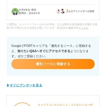
で自分だけ正直に受けているのが不公平に感じることが
あります。
大学3年生 男性
2
人のアドバイザーが回答
質問日：
2026/1/5
正直Webテストの結果で合否が決まるなら、自分も何か
しらのことをするべきなのか迷っています。
※質問は、エントリーフォームからの内容、または弊社が就活相談を実施する過
程の中で寄せられた内容を公開しています。就活Q&A 編集方針は
こちら
Webテストで外部の助けを借りたり解答集を使ったりす
るカンニング行為は、企業側にバレる可能性はあるので
しょうか。またもし発覚した場合にはどのようなリスク
GoogleでPORTキャリアを「優先するソース」に登録する
やペナルティがあるのか具体的に知りたいです。
と、
知りたいQ&Aへすぐにアクセスできる
ようになりま
す。ぜひご登録ください。
また今からでもできる効率的な勉強法や、精神的なプレ
ッシャーに打ち勝つ方法についてもアドバイスをお願い
優先ソースに登録する
いたします。
▶すぐにアンサーを見る
キャリアコンサルタント／コラボレーター代