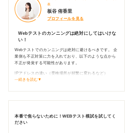
表
板谷 侑香里
プロフィールを見る
Webテストのカンニングは絶対にしてはいけな
い！
Webテストでのカンニングは絶対に避けるべきです。 企
業側も不正対策に力を入れており、以下のような点から
不正が発覚する可能性があります。
IPアドレスの違い（受検場所が頻繁に変わるなど）
⋯続きを読む▼
極端な満点や高得点（特に一部科目だけ満点など）
回答速度（早すぎたり遅すぎたりする）
カメラによる視線の動き（下の方をちらちら見ているな
ど）
本番で焦らないために！WEBテスト模試を試してく
ださい
実力で入社するほうが後々苦労しない！