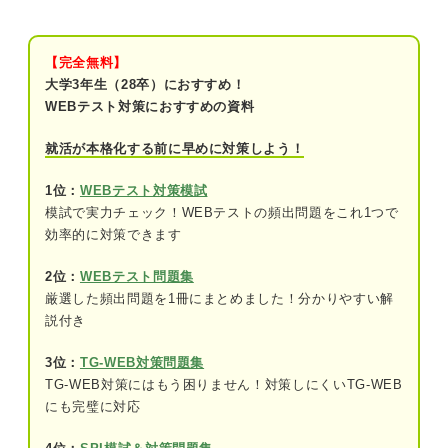
コツ
CUBIC適性検査「英語」練習問題15問｜Webテス
トのプロによる解説付き！
【完全無料】
大学3年生（28卒）におすすめ！
問題1（難易度：★☆☆☆☆）
WEBテスト対策におすすめの資料
問題2（難易度：★☆☆☆☆）
就活が本格化する前に早めに対策しよう！
問題3（難易度：★★☆☆☆）
1位：
WEBテスト対策模試
模試で実力チェック！WEBテストの頻出問題をこれ1つで
問題4（難易度：★★☆☆☆）
効率的に対策できます
問題5（難易度：★★☆☆☆）
2位：
WEBテスト問題集
問題6（難易度：★★★☆☆）
厳選した頻出問題を1冊にまとめました！分かりやすい解
説付き
問題7（難易度：★★★☆☆）
3位：
TG-WEB対策問題集
問題8（難易度：★★★☆☆）
TG-WEB対策にはもう困りません！対策しにくいTG-WEB
にも完璧に対応
問題9（難易度：★★★☆☆）