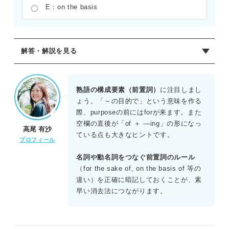
E：on the basis
解答・解説を見る
正解：A
「for the purpose of ――ing/名詞」は「――という目的
熟語の構成要素（前置詞）
に注目しまし
で」という意味。ここでは「機密性の高い顧客データを保
ょう。「～の目的で」という意味を作る
護するという目的で、会社は新しいセキュリティ規約を導
際、purposeの前にはforが来ます。また
入した」という文脈になる。Bの for the sake ofは「――
空欄の直後が「of ＋ ―ing」の形になっ
高尾 有沙
のために（利益や恩恵）」、Eのon the basis ofは「――に
ている点も大きなヒントです。
プロフィール
もとづいて」となり、文脈的にAが最もふさわしい。
名詞や動名詞をつなぐ前置詞のルール
（for the sake of, on the basis of 等の
違い）を正確に暗記しておくことが、素
早い消去法につながります。