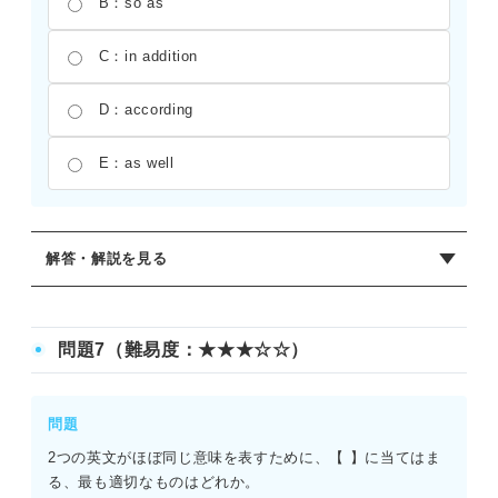
B：so as
C：in addition
D：according
E：as well
解答・解説を見る
正解：B
「so as to ――」は「――するために」という目的を表
問題7（難易度：★★★☆☆）
す。空欄の直後にtoがあるため、これが最も適切。「製造
のさらなる遅延を避けるために、マネージャーはプロジェ
クトの計画を修正した」という意味になる。Aのwith a
問題
viewを用いるときは、後ろがto ――ing（動名詞）の形にな
2つの英文がほぼ同じ意味を表すために、【 】に当てはま
るため誤り。
る、最も適切なものはどれか。