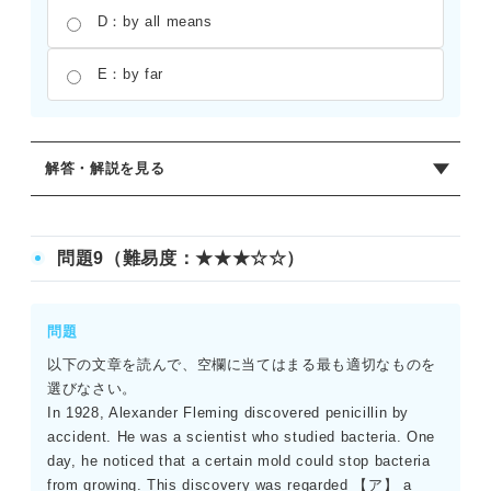
D：by all means
E：by far
解答・解説を見る
正解：B
「happen to ――」は「たまたま――する」という偶然の
問題9（難易度：★★★☆☆）
出来事を表す。これと同じ意味を副詞句で表す場合、「偶
然に」を意味する「by chance」が最も適切である。英文
は「彼女は空港でかつての先生にたまたま会った」という
問題
意味になる。Aは「間違えて」、Dは「ぜひとも」、Eは
以下の文章を読んで、空欄に当てはまる最も適切なものを
「はるかに」という意味であり、文脈に合わない。
選びなさい。
In 1928, Alexander Fleming discovered penicillin by
accident. He was a scientist who studied bacteria. One
day, he noticed that a certain mold could stop bacteria
from growing. This discovery was regarded 【ア】 a