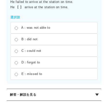
He failed to arrive at the station on time.
He 【 】 arrive at the station on time.
選択肢
A：was not able to
B：did not
C：could not
D：forgot to
E：missed to
解答・解説を見る
正解：B