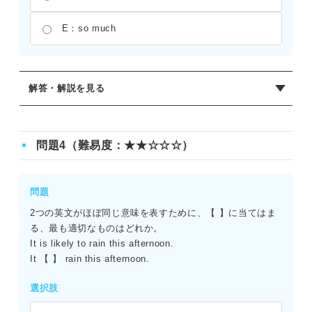
E：so much
解答・解説を見る
正解：D
「so that＋節（主語＋助動詞）」は「――が……できるよ
問題4（難易度：★★☆☆☆）
うに」という目的を表す接続詞の働きをする。ここでは
「すべてのメンバーが参加できるように、マーケティング
チームは会議を延期することに決めた」という文脈にな
問題
る。「so as」を選ぶときは、直後にto不定詞が必要とな
2つの英文がほぼ同じ意味を表すために、【 】に当てはま
る。
る、最も適切なものはどれか。
It is likely to rain this afternoon.
It 【 】 rain this afternoon.
選択肢