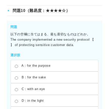
正解：（1）A （2）D
（1）「be regarded as ――」で「――とみなされる」と
問題10（難易度：★★★★☆）
いう意味になる。ペニシリンの発見が医学における革命と
みなされたことを示す。（2）「start to ――（または
――ing）」で「――し始める」という意味になる。医師た
問題
ちが病気の治療のためにペニシリンを使い始めたという文
以下の空欄に当てはまる、最も適切なものはどれか。
脈を完成させる。
The company implemented a new security protocol 【
】 of protecting sensitive customer data.
選択肢
A：for the purpose
B：for the sake
C：with an eye
D：in the light