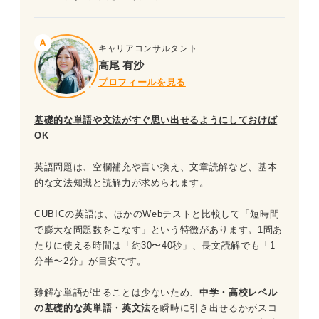
問題7（難易度：★★★☆☆）
問題8（難易度：★★★☆☆）
キャリアコンサルタント
高尾 有沙
問題9（難易度：★★★☆☆）
プロフィールを見る
問題10（難易度：★★★★☆）
基礎的な単語や文法がすぐ思い出せるようにしておけば
問題11（難易度：★★★★☆）
OK
問題12（難易度：★★★★☆）
英語問題は、空欄補充や言い換え、文章読解など、基本
的な文法知識と読解力が求められます。
問題13（難易度：★★★★★）
CUBICの英語は、ほかのWebテストと比較して「短時間
問題14（難易度：★★★★★）
で膨大な問題数をこなす」という特徴があります。1問あ
たりに使える時間は「約30〜40秒」、長文読解でも「1
問題15（難易度：★★★★★）
分半〜2分」が目安です。
難解な単語が出ることは少ないため、
中学・高校レベル
CUBIC適性検査「英語」を対策する際のポイント
の基礎的な英単語・英文法
を瞬時に引き出せるかがスコ