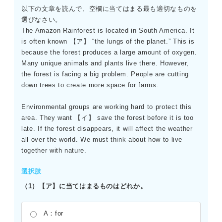
以下の文章を読んで、空欄に当てはまる最も適切なものを
なり、可能性の度合いや時間的なニュアンスが異なる。
選びなさい。
The Amazon Rainforest is located in South America. It
is often known 【ア】 “the lungs of the planet.” This is
because the forest produces a large amount of oxygen.
Many unique animals and plants live there. However,
the forest is facing a big problem. People are cutting
down trees to create more space for farms.
Environmental groups are working hard to protect this
area. They want 【イ】 save the forest before it is too
late. If the forest disappears, it will affect the weather
all over the world. We must think about how to live
together with nature.
選択肢
（1）【ア】に当てはまるものはどれか。
A：for