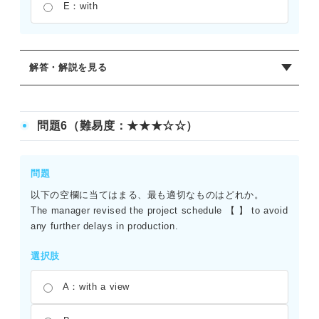
E：with
解答・解説を見る
正解：（1）D （2）B
（1）「be known as ～」で「～として知られている」。こ
問題6（難易度：★★★☆☆）
こでは「地球の肺として知られている」という文意に合う
ためD（as）が正解。（2）「want to ――」で「――した
い」という基本的な意欲を表す。手遅れになる前に森を救
問題
いたいという環境団体の願いを表現している。
以下の空欄に当てはまる、最も適切なものはどれか。
The manager revised the project schedule 【 】 to avoid
any further delays in production.
選択肢
A：with a view