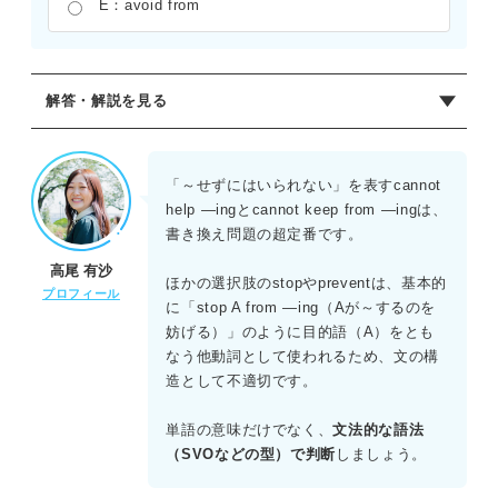
E：avoid from
解答・解説を見る
正解：B
「cannot help ――ing」は「――せずにはいられない」と
「～せずにはいられない」を表すcannot
いう慣用表現である。これと書き換えが可能な表現として
help ―ingとcannot keep from ―ingは、
「cannot keep from ――ing」がある。注意が必要なの
書き換え問題の超定番です。
は、AやCなどの動詞も「控える」「やめる」といった意味
高尾 有沙
を持つが、「cannot ―― from ――ing」の形で「――せず
ほかの選択肢のstopやpreventは、基本的
プロフィール
にはいられない」という強い衝動の抑制不可を自然に表す
に「stop A from ―ing（Aが～するのを
のはBである。
妨げる）」のように目的語（A）をとも
なう他動詞として使われるため、文の構
造として不適切です。
単語の意味だけでなく、
文法的な語法
（SVOなどの型）で判断
しましょう。