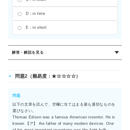
D：in time
E：in short
解答・解説を見る
正解：C
「in order to ――」は「――するために」という目的を表
問題2（難易度：★☆☆☆☆）
す表現。文脈は「目を覚まして一日を始めるために、サラ
は大抵朝に一杯のコーヒーを飲む」となる。ほかの選択肢
は、in case（万一に備えて）、in fact（実際は）、in
問題
time（間に合って）、in short（要するに）となり、文意が
以下の文章を読んで、空欄に当てはまる最も適切なものを
通らない。
選びなさい。
Thomas Edison was a famous American inventor. He is
known 【ア】 the father of many modern devices. One
of his most important inventions was the light bulb.