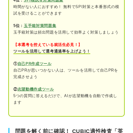
4位：
SPI模試＆対策問題集
問題10（難易度：★★★★☆）
時間がない人におすすめ！ 無料でSPI対策と本番形式の模
試を受けることができます
問題11（難易度：★★★★☆）
問題12（難易度：★★★★☆）
5位：
玉手箱対策問題集
玉手箱対策は頻出問題を活用して効率よく対策しましょう
問題13（難易度：★★★★★）
【本選考を控えている就活生必見！】
問題14（難易度：★★★★★）
ツールを活用して選考通過率を上げよう！
問題15（難易度：★★★★★）
①
自己PR作成ツール
自己PRが思いつかない人は、ツールを活用して自己PRを
CUBIC適性検査「英語」を対策する際のポイント
完成させよう
②
志望動機作成ツール
5つの質問に答えるだけで、AIが志望動機を自動で作成し
ます
問題を解く前に確認！ CUBIC適性検査「英