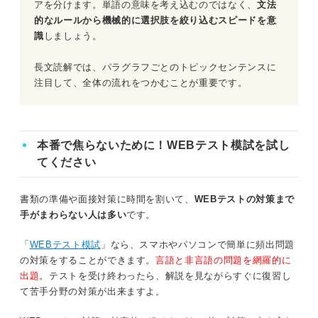
アを分けます。単語の意味を考え込むのではなく、
文法
的なルールから機械的に選択肢を絞り込むスピードを意
識
しましょう。
長文読解では、パラグラフごとのトピックセンテンスに
注目して、全体の流れをつかむことが重要です。
本番で焦らないために！WEBテスト模試を試し
てください
書類の準備や面接対策に時間を割いて、
WEBテストの対策まで
手がまわらない人は多い
です。
「
WEBテスト模試
」なら、スマホやパソコンで簡単に頻出問題
の対策をすることができます。
言語と非言語の問題を網羅的に
出題
。テストを受け終わったら、解説を見ながらすぐに復習し
て苦手分野の対策が出来ますよ。