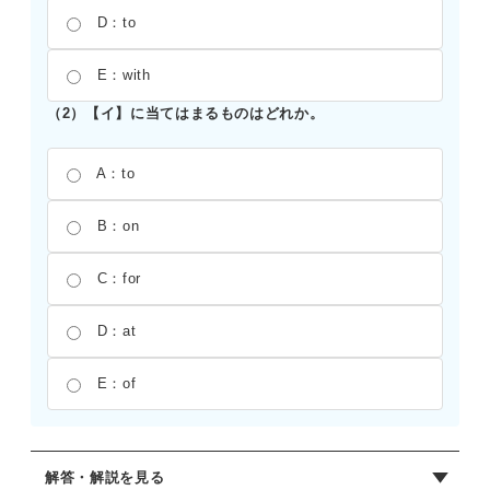
D：to
E：with
（2）【イ】に当てはまるものはどれか。
A：to
B：on
C：for
D：at
E：of
解答・解説を見る