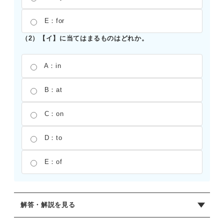
E：for
（2）【イ】に当てはまるものはどれか。
A：in
B：at
C：on
D：to
E：of
解答・解説を見る