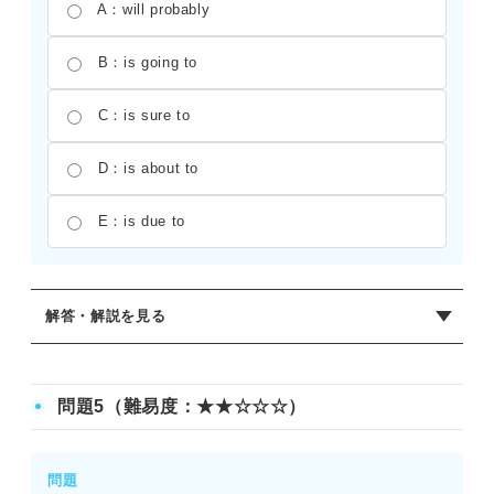
A：will probably
B：is going to
C：is sure to
D：is about to
E：is due to
解答・解説を見る
正解：A
「be likely to ――」は「――しそうである」「恐らく――
問題5（難易度：★★☆☆☆）
するだろう」という可能性や推測を表す。これとほぼ同じ
意味を表すのは、近い未来の予定や兆候を示す「be going
to ――」である。ほかの選択肢について、Cは「必ず――
問題
する」、Dは「今にも――しようとしている」という意味に