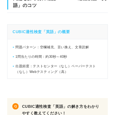
語」のコツ
問題を解く前に確認！ CUBIC適性検査「英語」のコツ
CUBIC適性検査「英語」の概要
CUBIC適性検査「英語」練習問題15問｜Webテストのプ
ロによる解説付き！
問題パターン：空欄補充、言い換え、文章読解
問題1（難易度：★☆☆☆☆）
1問当たりの時間：約30秒～40秒
問題2（難易度：★☆☆☆☆）
出題頻度：テストセンター（なし）ペーパーテスト
問題3（難易度：★★☆☆☆）
（なし）Webテスティング（高）
問題4（難易度：★★☆☆☆）
問題5（難易度：★★☆☆☆）
問題6（難易度：★★★☆☆）
CUBIC適性検査「英語」の解き方をわかり
やすく教えてください！