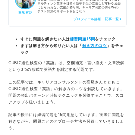
サルティング業界を目指す新卒学生の支援など年齢や経歴
にとらわれない支援が持ち味。キャリア相談の傍らWeb
テスト対策のサポートをおこなう
高尾 有沙
プロフィール詳細・記事一覧 >
すぐに問題を解きたい人は
練習問題15問
をチェック
まずは解き方から知りたい人は「
解き方のコツ
」をチェ
ック
CUBIC適性検査の「英語」は、空欄補充・言い換え・文章読解
という3つの形式で英語力を測定する問題です。
この記事では、キャリアコンサルタントの高尾さんとともに
CUBIC適性検査「英語」の解き方のコツを解説していきます。
問題の頻出パターンと時短テクニックを習得することで、スコ
アアップを狙いましょう。
記事の後半には練習問題を15問用意しています。実際に問題を
解きながら、問題ごとのアプローチ方法を習得していきましょ
う。