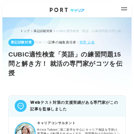
トップ
筆記試験対策
CUBIC適性検査「英語」の練習問題15問と解き方！ 就活の専門家がコツを伝授
筆記試験対策
記事の編集責任者：
熊野 公俊
2026.7.9
CUBIC適性検査「英語」の練習問題15
問と解き方！ 就活の専門家がコツを伝
授
Webテスト対策の支援実績がある専門家がこの
記事を監修しました
キャリアコンサルタント
Arisa Takao〇第二新卒を中心にキャリア相談を手掛け、
異業種への転職をサポートする。管理職向けの1on1やコン