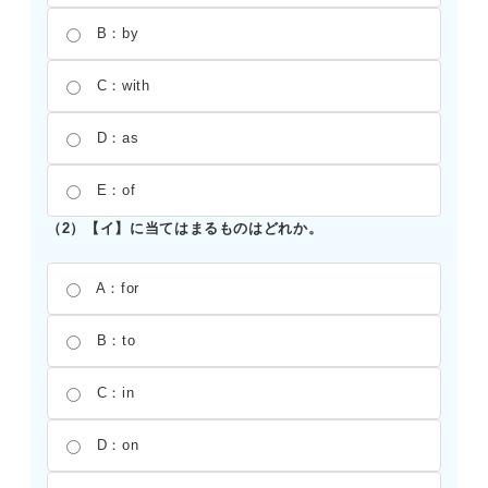
B：by
C：with
D：as
E：of
（2）【イ】に当てはまるものはどれか。
A：for
B：to
C：in
D：on