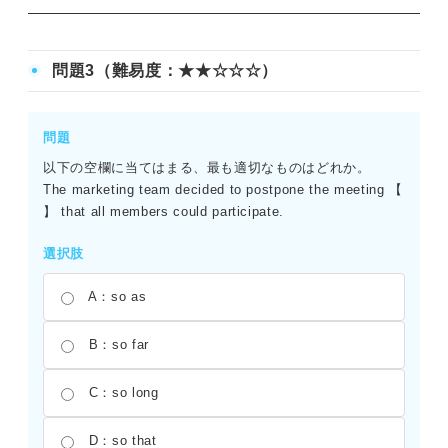
正解：（1）C （2）A
（1）「be known as ――」で「――として知られている」
問題3（難易度：★★☆☆☆）
という定型表現となる。エジソンが「現代の装置の父」と
して認識されている文脈に合う。（2）「help＋人＋to不定
詞（または原形不定詞）」で「人が――するのを助ける」
問題
という意味になる。ここでは電球の発明が、日没後も人々
以下の空欄に当てはまる、最も適切なものはどれか。
が快適に暮らす助けとなったことを示している。
The marketing team decided to postpone the meeting 【
】 that all members could participate.
選択肢
A：so as
B：so far
C：so long
D：so that