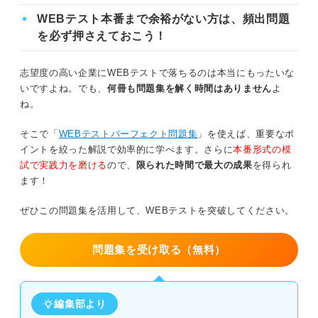
「fail to ――」は「――し損なう」「――できない」とい
WEBテスト本番まで余裕がない方は、頻出問題
う意味だが、単に「――しなかった」という事実を述べる
を必ず押さえておこう！
際にも使われる。したがって「did not」が最も近い。よく
ある間違いとしてCの「could not」があるが、これは「能
志望度の高い企業にWEBテストで落ちるのは本当にもったいな
力的に不可能だった」というニュアンスが強くなる。一方
いですよね。でも、
何冊も問題集を解く時間はありません
よ
で「fail to」は、すべきことをしなかったという事実に焦点
ね。
を当てるため、単純な否定形が最も適切である。
そこで「
WEBテストパーフェクト問題集
」を使えば、重要なポ
イントを絞った解説で効率的に学べます。さらに
本番形式の模
試で実践力を磨ける
ので、
限られた時間で最大の成果
を得られ
ます！
ぜひこの問題集を活用して、WEBテストを突破してください。
問題集を受け取る（無料）
編集部より