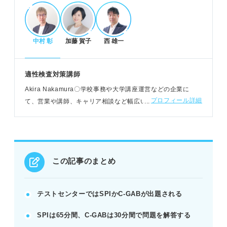
分。
POINT：1問ごとの制限時間厳守で、素早く正確な
解答が求められる。
中村 彰
加藤 賀子
西 雄一
時間内に解き切るための実践的なコツと練習法
適性検査対策講師
難しい問題は深追いせず、1問30秒〜1分で割り切っ
Akira Nakamura〇学校事務や大学講座運営などの企業に
て進む。
プロフィール詳細
て、営業や講師、キャリア相談など幅広い業務を担当。現在
メモ用紙を活用し、計算や図を書きながら効率的に
は面接指導に加え適性検査「SPI」、公務員講座「数的処理」
解く。
の講師を務める
苦手分野を特定し、公式や出題パターンを理解して
練習する。
POINT：時間を計りながら模擬試験を繰り返し、本
この記事のまとめ
番の感覚を掴む。
テストセンターではSPIかC-GABが出題される
テストセンター受験時の重要注意点
SPIは65分間、C-GABは30分間で問題を解答する
予約時刻から15分以上の遅刻はキャンセル扱いとな
る。