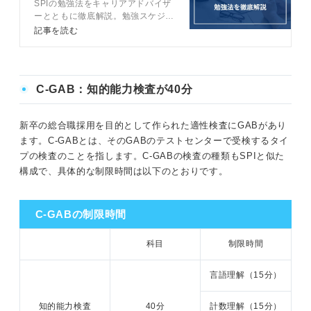
SPIの勉強法をキャリアアドバイザ
えた対策を伝授
ーとともに徹底解説。勉強スケジュ
ールの立て方や覚えるべき公式、お
記事を読む
すすめの参考書などSPIの勉強に役
立つ情報を網羅。短期間で効率良
く、かつ高得点につなげられる勉強
法を実践しましょう。
C-GAB：知的能力検査が40分
新卒の総合職採用を目的として作られた適性検査にGABがあり
ます。C-GABとは、そのGABのテストセンターで受検するタイ
プの検査のことを指します。C-GABの検査の種類もSPIと似た
構成で、具体的な制限時間は以下のとおりです。
C-GABの制限時間
科目
制限時間
言語理解（15分）
知的能力検査
40分
計数理解（15分）