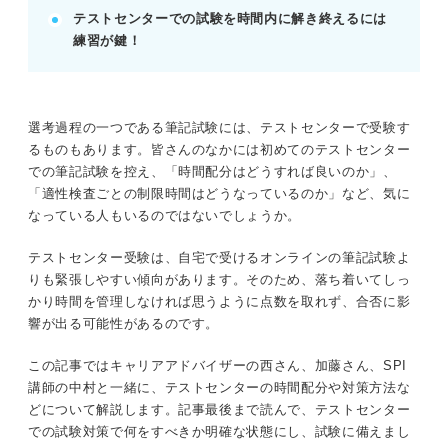
テストセンターでの試験を時間内に解き終えるには
試験会場に時計は持ち込めず、PC画面で時間管理す
練習が鍵！
る。
自己分析を深め、性格検査を直感でスムーズに回答
する。
POINT：会場には余裕を持って到着し、落ち着いて
選考過程の一つである筆記試験には、テストセンターで受験す
試験に臨む準備を。
るものもあります。皆さんのなかには初めてのテストセンター
での筆記試験を控え、「時間配分はどうすれば良いのか」、
「適性検査ごとの制限時間はどうなっているのか」など、気に
記事の該当箇所を見る
なっている人もいるのではないでしょうか。
テストセンターでの試験は時間内にどれだけ解
けるかが通過の鍵！
テストセンター受験は、自宅で受けるオンラインの筆記試験よ
テストセンターの所要時間は60〜80分！ 自分
りも緊張しやすい傾向があります。そのため、落ち着いてしっ
が受ける検査の時間を把握しよう
かり時間を管理しなければ思うように点数を取れず、合否に影
テストセンターで時間内に問題を解く2つのコ
響が出る可能性があるのです。
ツ
しっかり対策しよう！ テストセンターで時間
この記事ではキャリアアドバイザーの西さん、加藤さん、SPI
内に問題を解き終える練習方法
講師の中村と一緒に、テストセンターの時間配分や対策方法な
どについて解説します。記事最後まで読んで、テストセンター
での試験対策で何をすべきか明確な状態にし、試験に備えまし
※AIの特性上、間違いが含まれている場合があります。記事本文