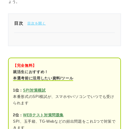
ょう。
と併せてご確認ください。
目次
テストセンターでの試験は時間内にどれだけ解ける
かが通過の鍵！
テストセンターの所要時間は60〜80分！ 自分が受
ける検査の時間を把握しよう
【完全無料】
就活生におすすめ！
SPI：能力検査と性格検査で65分
本選考前に活用したい資料/ツール
C-GAB：知的能力検査が40分
1位：
SPI対策模試
本番形式のSPI模試が、スマホやパソコンでいつでも受け
テストセンターで時間内に問題を解く2つのコツ
られます
①難しい問題に時間をかけず1問30秒～1分
2位：
WEBテスト対策問題集
と割り切って解く
SPI、玉手箱、TG-Webなどの頻出問題をこれ1つで対策で
きます
②メモ用紙に計算や図を書きながら解く