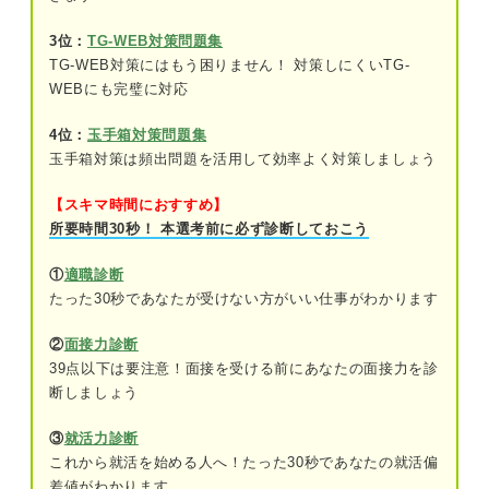
3位：
TG-WEB対策問題集
しっかり対策しよう！ テストセンターで時間内に
TG-WEB対策にはもう困りません！ 対策しにくいTG-
問題を解き終える練習方法
WEBにも完璧に対応
時間を気にせず問題を解いて時間のかかる
4位：
玉手箱対策問題集
項目を洗い出す
玉手箱対策は頻出問題を活用して効率よく対策しましょう
間違えた原因と自分の苦手な項目を明らか
にする
【スキマ時間におすすめ】
所要時間30秒！ 本選考前に必ず診断しておこう
基本的な公式や出題パターンを理解して効
率的に解答できるようにする
①
適職診断
たった30秒であなたが受けない方がいい仕事がわかります
それぞれの問題で目安の時間を決めて解く
②
面接力診断
模擬試験などで時間内に解けるように練習
39点以下は要注意！面接を受ける前にあなたの面接力を診
する
断しましょう
自己分析で性格検査のスピードを上げる
③
就活力診断
これから就活を始める人へ！たった30秒であなたの就活偏
選考に悪影響を及ぼす可能性も！ テストセンター
差値がわかります