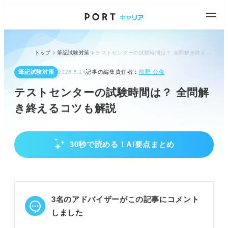
トップ
筆記試験対策
テストセンターの試験時間は？ 全問解き終えるコツも解説
筆記試験対策
記事の編集責任者：
熊野 公俊
2026.5.14
テストセンターの試験時間は？ 全問解
き終えるコツも解説
30秒で読める！AI要点まとめ
テストセンター試験の概要と時間配分を把握し
よう
テストセンター試験は時間内に解くことが通過の鍵
となる。
3名のアドバイザーがこの記事にコメント
所要時間は60〜80分、SPIは65分、C-GABは40
分。
しました
性格検査はWebで事前受験し、SPI30分、C-GAB15