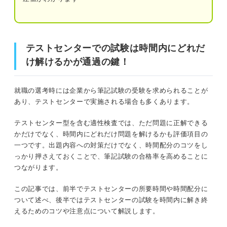
で試験を受ける際の注意点
予約時刻から15分以上遅刻するとキャンセ
ル扱いになる
テストセンターでの試験は時間内にどれだけ解けるかが通
過の鍵！
テストセンターでの試験は時間内にどれだ
試験会場に時計は持ち込めない
け解けるかが通過の鍵！
テストセンターの所要時間は60〜80分！ 自分が受ける検
テストセンター試験は徹底した時間管理と事前の対
査の時間を把握しよう
策で後悔なく突破しよう！
就職の選考時には企業から筆記試験の受験を求められることが
あり、テストセンターで実施される場合も多くあります。
SPI：能力検査と性格検査で65分
テストセンター型を含む適性検査では、ただ問題に正解できる
C-GAB：知的能力検査が40分
かだけでなく、時間内にどれだけ問題を解けるかも評価項目の
一つです。出題内容への対策だけでなく、時間配分のコツをし
テストセンターで時間内に問題を解く2つのコツ
っかり押さえておくことで、筆記試験の合格率を高めることに
つながります。
①難しい問題に時間をかけず1問30秒～1分と割り切って解く
この記事では、前半でテストセンターの所要時間や時間配分に
ついて述べ、後半ではテストセンターの試験を時間内に解き終
②メモ用紙に計算や図を書きながら解く
えるためのコツや注意点について解説します。