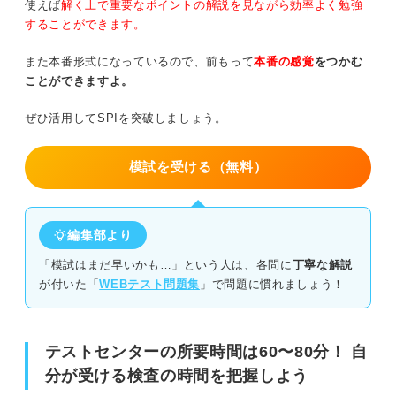
使えば
解く上で重要なポイントの解説を見ながら効率よく勉強
試験会場に時計は持ち込めない
することができます。
また本番形式になっているので、前もって
本番の感覚
をつかむ
テストセンター試験は徹底した時間管理と事前の対策で後
ことができますよ。
悔なく突破しよう！
ぜひ活用してSPIを突破しましょう。
模試を受ける（無料）
編集部より
「模試はまだ早いかも…」という人は、各問に
丁寧な解説
が付いた「
WEBテスト問題集
」で問題に慣れましょう！
テストセンターの所要時間は60〜80分！ 自
分が受ける検査の時間を把握しよう