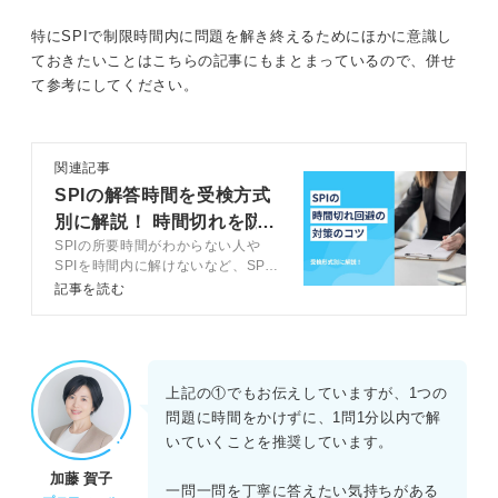
特にSPIで制限時間内に問題を解き終えるためにほかに意識し
ておきたいことはこちらの記事にもまとまっているので、併せ
て参考にしてください。
関連記事
SPIの解答時間を受検方式
別に解説！ 時間切れを防
SPIの所要時間がわからない人や
ぐコツ10選も
SPIを時間内に解けないなど、SPI
の時間に関する悩みを持つ人向け
記事を読む
に、キャリアコンサルタントとSPI
の時間の特徴やスピーディーに解く
コツを解説します。記事を参考に、
SPIをマスターしましょう。
上記の①でもお伝えしていますが、1つの
問題に時間をかけずに、1問1分以内で解
いていくことを推奨しています。
加藤 賀子
一問一問を丁寧に答えたい気持ちがある