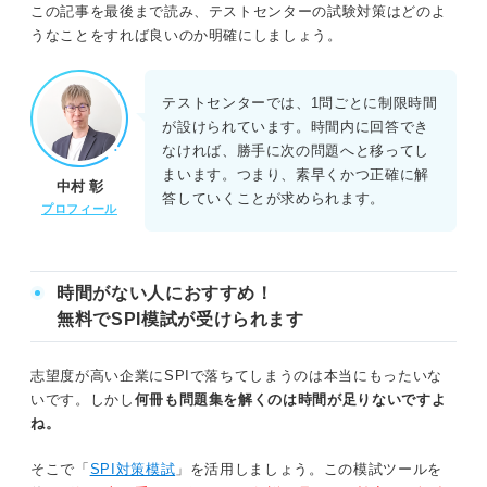
しっかり対策しよう！ テストセンターで時間内に問題を
この記事を最後まで読み、テストセンターの試験対策はどのよ
解き終える練習方法
うなことをすれば良いのか明確にしましょう。
時間を気にせず問題を解いて時間のかかる項目を洗い出す
テストセンターでは、1問ごとに制限時間
間違えた原因と自分の苦手な項目を明らかにする
が設けられています。時間内に回答でき
なければ、勝手に次の問題へと移ってし
基本的な公式や出題パターンを理解して効率的に解答できるよ
まいます。つまり、素早くかつ正確に解
中村 彰
うにする
答していくことが求められます。
プロフィール
それぞれの問題で目安の時間を決めて解く
模擬試験などで時間内に解けるように練習する
時間がない人におすすめ！
無料でSPI模試が受けられます
自己分析で性格検査のスピードを上げる
志望度が高い企業にSPIで落ちてしまうのは本当にもったいな
選考に悪影響を及ぼす可能性も！ テストセンターで試験
いです。しかし
何冊も問題集を解くのは時間が足りないですよ
を受ける際の注意点
ね。
予約時刻から15分以上遅刻するとキャンセル扱いになる
そこで「
SPI対策模試
」を活用しましょう。この模試ツールを