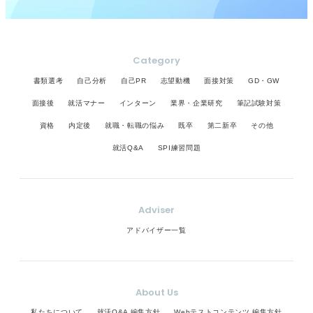
Category
書類選考
自己分析
自己PR
志望動機
面接対策
GD・GW
面接後
就活マナー
インターン
業界・企業研究
筆記試験対策
資格
内定後
就職・転職の悩み
既卒
第二新卒
その他
就活Q&A
SPI練習問題
Adviser
アドバイザー一覧
About Us
私たちについて
就活Q&A 編集方針
Webテストコンテンツ 編集方針