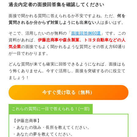
過去内定者の面接回答集を確認してください
これに加えて自分の経験や意欲をしっかりと伝えること
で、より良い印象を与えることができるでしょう。準備
面接で聞かれる質問に答えられるか不安ですよね。ただ、
何を
をしっかり整え、自信を持って面接に臨んでください。
質問されるか分からず対策しようにも出来ない
人は多いはず。
そこで、活用したいのが無料の「
面接回答例60選
」です。この
0
資料があれば、
伊藤忠商事や森永製菓、トヨタ自動車などの人
気企業
の面接でもよく聞かれるような質問とその答え方60通り
が一目でわかります。
どんな質問が来ても確実に回答できるようになれば、面接はも
う怖くありません。今すぐ活用し、面接を突破するのに役立て
ましょう！
今すぐ受け取る（無料）
これらの質問に一目で答えられる！(一部)
【伊藤忠商事】
・あなたの強み・長所を教えてください。
・あなたの夢を教えてください。