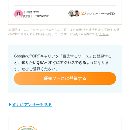
はの視点で準備しておくべき質問があれば知りたいで
す。特に子ども同士のトラブルや保護者対応、集団生活
その他 女性
2
の指導など、具体的な保育の場面に関する質問はありま
人のアドバイザーが回答
質問日：
2026/2/2
すか？
※質問は、エントリーフォームからの内容、または弊社が就活相談を実施する過
また面接官が応募者のどこを最も重視しているのか、そ
程の中で寄せられた内容を公開しています。就活Q&A 編集方針は
こちら
して「逆質問」の際に、どのような質問をすれば熱意や
意欲が伝わるのかも教えていただきたいです。
GoogleでPORTキャリアを「優先するソース」に登録する
保育園の面接で頻出する質問とその対策、採用担当者が
と、
知りたいQ&Aへすぐにアクセスできる
ようになりま
重視するポイントについて具体的なアドバイスをお願い
す。ぜひご登録ください。
します。
優先ソースに登録する
▶
すぐにアンサーを見る