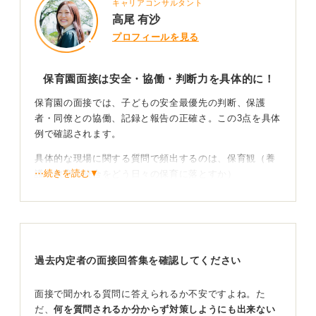
キャリアコンサルタント
高尾 有沙
プロフィールを見る
保育園面接は安全・協働・判断力を具体的に！
保育園の面接では、子どもの安全最優先の判断、保護
者・同僚との協働、記録と報告の正確さ。この3点を具体
例で確認されます。
具体的な現場に関する質問で頻出するのは、保育観（養
⋯続きを読む▼
護と教育の統合をどう日々の保育に落とすか）
年齢発達に応じたかかわり、事故予防とヒヤリ・ハット
対応、トラブル場面（噛みつき・友だち同士の衝突・食
物アレルギー）の介入手順
保護者対応（クレーム、発達相談、連絡帳・ICTの活
過去内定者の面接回答集を確認してください
用）、行事や環境構成の工夫、チーム保育での役割など
です。
面接で聞かれる質問に答えられるか不安ですよね。た
だ、
何を質問されるか分からず対策しようにも出来ない