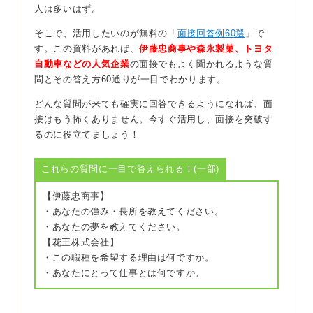
トラブル対応を観察→判断→行動で語ろう！
人は多いはず。
そこで、活用したいのが無料の「
面接回答例60選
」で
答えるときは状況→観察→判断→行動→結果→学びの順
す。この資料があれば、
伊藤忠商事や森永製菓、トヨタ
で、発達段階の視点語を混ぜると専門性が伝わります。
自動車などの人気企業
の面接でもよく聞かれるような質
たとえばですが噛みつき対応なら原因仮説（要求言語化
問とその答え方60通りが一目でわかります。
未熟・空間過密・刺激過多）を立て、環境調整と代替行
どんな質問が来ても確実に回答できるようになれば、面
動の提示、事後の丁寧な共有と再発防止まで述べると即
接はもう怖くありません。今すぐ活用し、面接を突破す
戦力になるイメージが持てます。
るのに役立てましょう！
逆質問では配置基準、研修体系、加配や支援の仕組み、
書類の負担とICT化、保育観の共有方法を尋ねると入職
これらの質問に一目で答えられる！(一部)
後のミスマッチを防げます。
【伊藤忠商事】
最後に保育師の面接では笑顔・声量・姿勢といった安心
・あなたの強み・長所を教えてください。
感も評価対象です。
・あなたの夢を教えてください。
入室から退室までの所作を通して「この人に任せたい」
【花王株式会社】
と思わせる落ち着きと温かさを意識してください。
・この職種を希望する理由は何ですか。
・あなたにとって仕事とは何ですか。
0