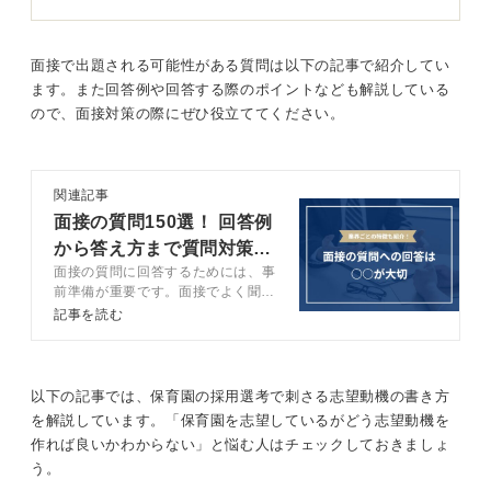
も大切な役割です。
具体的なエピソードで実践力を伝えよう！
面接で出題される可能性がある質問は以下の記事で紹介してい
ます。また回答例や回答する際のポイントなども解説している
面接でよく聞かれる質問として子ども同士のトラブル対
ので、面接対策の際にぜひ役立ててください。
応や保護者とのコミュニケーション方法について、具体
的なエピソードを求められることがあります。
これに対して自分の経験を基にどのように対処したか、
関連記事
そしてその経験を今後どのように生かしていくのかを明
面接の質問150選！ 回答例
確に答える準備をしておくと良いでしょう。
から答え方まで質問対策を
面接の質問に回答するためには、事
完全網羅
安全対策に関する質問では安全な保育環境を守るために
前準備が重要です。面接でよく聞か
どのような工夫ができるか、自ら考え行動できる姿勢を
れる質問と回答例に加えて、質問に
記事を読む
示すことが重要です。
答えられない時の対処法についても
キャリアコンサルタントが解説しま
たとえば不安全な箇所を発見した際に、どう対応するか
す。伝え方を意識して、面接の質問
を具体的に考えておくと面接官にしっかり伝わります
対策をしましょう。
以下の記事では、保育園の採用選考で刺さる志望動機の書き方
ね。
を解説しています。「保育園を志望しているがどう志望動機を
作れば良いかわからない」と悩む人はチェックしておきましょ
保育園での面接は単なる知識だけでなく、実践的な視点
う。
を持っているかどうかが評価されます。