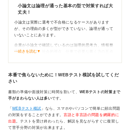
小論文は論理が通った基本の型で対策すれば大
丈夫！
小論文は実際に選考で不合格になるケースがあります
が、その理由の多くが型ができていない、論理が通って
いないことにあります。
企業が小論文で確認しているのは論理的思考力、情報整
⋯続きを読む▼
理力、文章力、社会的視点、仕事で必要な書く力の五点
であり、専門知識よりも誰にでもわかる文章が書けてい
るかが重視されます。
本番で焦らないために！WEBテスト模試を試してくだ
構成がしっかりしていれば評価され、逆に内容が散漫だ
さい
ったり意見が曖昧だったりすると不合格になりやすい仕
組みです。
書類の準備や面接対策に時間を割いて、
WEBテストの対策まで
手がまわらない人は多い
です。
基本の型を身に付け制限時間内に書く練習をしよう
「
WEBテスト模試
」なら、スマホやパソコンで簡単に頻出問題
準備のポイントは4つありまず序論、本論、結論という基
の対策をすることができます。
言語と非言語の問題を網羅的に
本の型を覚えることが最重要です。
出題
。テストを受け終わったら、解説を見ながらすぐに復習し
て苦手分野の対策が出来ますよ。