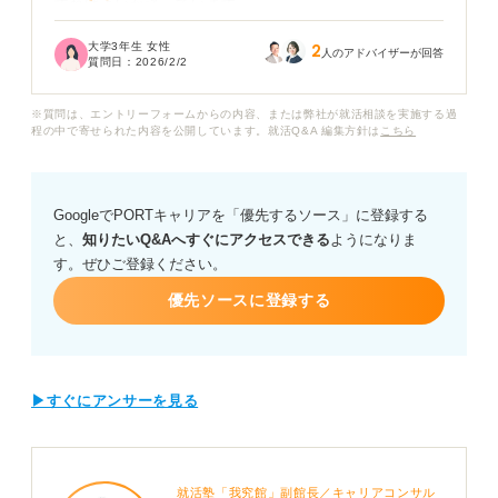
すればよいか迷っています。
大学3年生 女性
2
もしテーマが社会問題や専門知識を問う難しい内容だっ
人のアドバイザーが回答
質問日：
2026/2/2
た場合、内容が薄いことで他のESや面接の評価に関係な
く不合格になることはあるのでしょうか。
※質問は、エントリーフォームからの内容、または弊社が就活相談を実施する過
程の中で寄せられた内容を公開しています。就活Q&A 編集方針は
こちら
企業の採用担当者は、小論文の選考を通して具体的にど
のような能力や資質を見極めようとしているのでしょう
か。
GoogleでPORTキャリアを「優先するソース」に登録する
と、
知りたいQ&Aへすぐにアクセスできる
ようになりま
またテーマが事前にわからない場合でも効率的に準備す
す。ぜひご登録ください。
る方法や、文章力に自信がない就活生が意識すべき「採
点されるポイント」について、具体的にアドバイスをお
優先ソースに登録する
願いします。
▶すぐにアンサーを見る
就活塾「我究館」副館長／キャリアコンサル