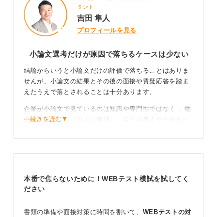
タント
吉田 隼人
プロフィールを見る
小論文選考だけが原因で落ちるケースは少ない
結論からいうと小論文だけの評価で落ちることはありま
せんが、小論文の結果とその後の面接や質疑応答を踏ま
えたうえで落とされることは十分あります。
企業が小論文で見ているのは知識や専門性ではなく 、物
⋯続きを読む▼
事を論理的・ロジカルに整理し、自分の考えや主張を一
貫して伝えられるかという力です。
小論文は思考力の証拠として見られている
まず小論文でチェックされるポイントはおもに3つです。
本番で焦らないために！WEBテスト模試を試してく
ださい
①まずは論理性です。結論→理由→具体例→結論という
PREP（Point 結論・Reason 理由・Example 具体例・
書類の準備や面接対策に時間を割いて、
WEBテストの対
Point 結論）を意識すると論理的に書きやすくなりま