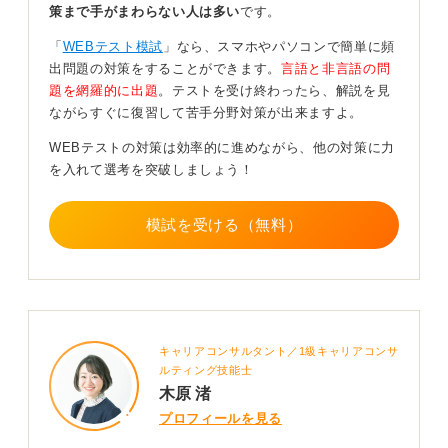
策まで手がまわらない人は多い
です。
す。
「
WEBテスト模試
」なら、スマホやパソコンで簡単に頻
②そして理解力です。テーマの意味や意図を正しく捉
出問題の対策をすることができます。
言語と非言語の問
え、ズレた回答をしていないかポイントです。お題の定
題を網羅的に出題
。テストを受け終わったら、解説を見
義を入念に検討し、場合によっては自分で定義づけする
ながらすぐに復習して苦手分野対策が出来ますよ。
ことも必要です。
WEBテストの対策は効率的に進めながら、他の対策に力
③さらには文章の丁寧さです。誤字脱字がない、読みや
を入れて選考を突破しましょう！
すい、字の綺麗さなどといった点も重要です。
対策としては時事ニュースを普段から見たり、ビジネス
模試を受ける（無料）
書を読む習慣をつける、結論から話す、理由を3つ挙げる
など構造化の練習をする、制限時間内で書く練習をして
みるなどがあるでしょう。
文章が苦手でも大丈夫。専門性の高さではなく事前に対
策がしっかりできていれば、十分に通過できます。
キャリアコンサルタント／1級キャリアコンサ
ルティング技能士
0
木原 渚
プロフィールを見る