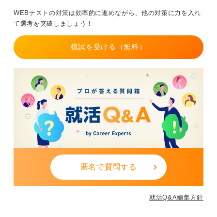
これだけで文章は格段に読みやすくなります。
WEBテストの対策は効率的に進めながら、他の対策に力を入れ
次に人口減少、労働力不足、AI（人工知能）、働き方改
て選考を突破しましょう！
革、環境問題などよく出る社会テーマを基本だけ押さえ
ておくと応用が利きます。
模試を受ける（無料）
また自分の経験を絡めて、独自の視点を示すことが評価
されます。
さらに本番では焦りから字が乱れやすいため、制限時間
内で書く練習をしておくことも重要です。
文章力に自信がなくても、型を身につければ大きく改善
できます。小論文は努力がもっとも結果に反映されやす
い選考なので、正しい準備をして臨みましょう。
文章を通じて、あなたの知的な誠実さを企業に伝えまし
ょう。
匿名で質問する
0
就活Q&A編集方針