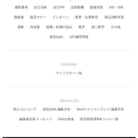
書類選考
自己分析
自己PR
志望動機
面接対策
GD・GW
面接後
就活マナー
インターン
業界・企業研究
筆記試験対策
資格
内定後
就職・転職の悩み
既卒
第二新卒
その他
就活Q&A
SPI練習問題
Adviser
アドバイザー一覧
About Us
私たちについて
就活Q&A 編集方針
Webテストコンテンツ 編集方針
編集責任者メッセージ
D&Iの推進
就活対策資料&ツール一覧