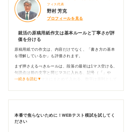
フィス代表
野村 芳克
プロフィールを見る
就活の原稿用紙作文は基本ルールと丁寧さが評
価を分ける
原稿用紙での作文は、内容だけでなく、「書き方の基本
を理解しているか」も評価されます。
まず押さえるべきルールは、段落の最初は1マス空ける、
句読点は前の文字と同じマスに入れる、記号（「」や
⋯続きを読む▼
（））は基本1マスにまとめて入れる、数字は原則として
横書き同様に「1・2・3」と算用数字にするの4つです。
特別難しいルールではないので、事前に一度練習すれば
十分対応できます。
本番で焦らないために！WEBテスト模試を試してく
文字の書き方から構成まで誠実さを演出しよう
ださい
注意すべきは丁寧さで、マスからはみ出す、文字の大き