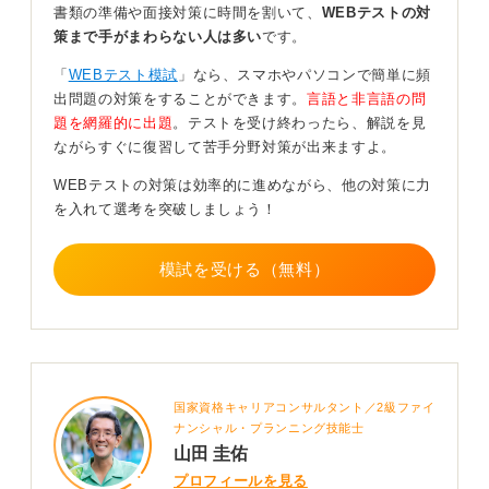
書類の準備や面接対策に時間を割いて、
WEBテストの対
さが極端に違う、誤字を無理に直す、などは読みづらさ
策まで手がまわらない人は多い
です。
につながり評価が下がります。
「
WEBテスト模試
」なら、スマホやパソコンで簡単に頻
丁寧で整った字は、それだけで、「仕事も丁寧に進めそ
出問題の対策をすることができます。
言語と非言語の問
う」という印象を与えます。
題を網羅的に出題
。テストを受け終わったら、解説を見
採用担当者が見ているのは、内容の筋が通っているか、
ながらすぐに復習して苦手分野対策が出来ますよ。
構成が理解しやすいか、そして基礎的な文章力です。
WEBテストの対策は効率的に進めながら、他の対策に力
書く前に、結論→理由→具体例→最後にまとめの流れを
を入れて選考を突破しましょう！
軽くメモしてから書くと、読みやすく、書きやすくなり
ます。
模試を受ける（無料）
最後に、手書き作文は雑に書く人と丁寧に書く人がはっ
きり分かれる部分です。内容以上に誠実さが伝わる選考
なので、落ち着いて書けば、十分好印象を与えられま
す。
国家資格キャリアコンサルタント／2級ファイ
0
ナンシャル・プランニング技能士
山田 圭佑
プロフィールを見る