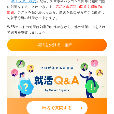
「
WEBテスト模試
」なら、スマホやパソコンで簡単に頻出問題
の対策をすることができます。
言語と非言語の問題を網羅的に
読まれない可能性も……？ わかりやすい構成が重
出題
。テストを受け終わったら、解説を見ながらすぐに復習し
要！
て苦手分野の対策が出来ますよ。
また、手書き作文のとき、採点者が文字の読みやすさ以
WEBテストの対策は効率的に進めながら、他の対策に力を入れ
外で重視するポイントとしては、文章が頭にすっと入っ
て選考を突破しましょう！
てくるかになります。
模試を受ける（無料）
数百文字以上からなる小論文を、短時間で多ければ数十
本も読み、評価する仕事は大変な集中力が必要です。
採点者が作文を一見して「何を言いたいかわかりにく
い」「文章がごちゃごちゃとして読みにくい」と思われ
れば、最後まで文章を読んでくれるかも保証できませ
ん。
対策をするときは必ず、文章力のある第三者から文章の
内容と構成についてていねいにフィードバックを受け、
わかりやすい文章を作成できるよう努めてください。
匿名で質問する
0