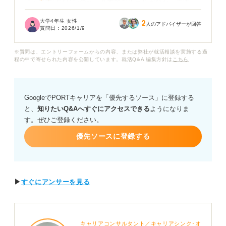
ように書けば良いのか、基本的なルールが分からず困っ
ています。
大学4年生 女性
2
人のアドバイザーが回答
質問日：
2026/1/9
基本的な原稿用紙のルールを間違えると、「ビジネスマ
ナーがない」「常識がない」と見なされ、作文の内容以
※質問は、エントリーフォームからの内容、または弊社が就活相談を実施する過
前に減点されるのではないかと心配です。
程の中で寄せられた内容を公開しています。就活Q&A 編集方針は
こちら
就活で原稿用紙を使う際に特に注意すべき書き方のポイ
ントはありますか？
GoogleでPORTキャリアを「優先するソース」に登録する
と、
知りたいQ&Aへすぐにアクセスできる
ようになりま
また、文字の読みやすさ以外に、採用担当者が手書き作
す。ぜひご登録ください。
文で重視するポイントや、ミスなく印象の良い作文を書
くための具体的なアドバイスも知りたいです。
優先ソースに登録する
▶
すぐにアンサーを見る
キャリアコンサルタント／キャリアシンク･オ