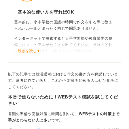
基本的な使い方を守ればOK
基本的に、小中学校の国語の時間で作文をする際に教え
られたルールとまったく同じで問題ありません。
インターネットで検索すると大手学習塾や教育業界の整
備したマニュアルがたくさん出てくるため、それのどれ
⋯続きを読む▼
かを選んで、徹底的に真似ていくと良いです。
ただし、塾や教育機関によって特異のルールが存在する
可能性もあるため、あまりたくさんのサイトを参照しす
ぎると混乱してしまうかもしれません。
以下の記事では就活選考における作文の書き方を解説していま
す。選考に作文があり、これから対策を始める人はぜひ参考に
人物のセリフのかぎ括弧を挿入するとき、前後の行を2行
してください。
ずつ空けて強調するなど、よほど変な使い方をしなけれ
本番で焦らないために！WEBテスト模試を試してくだ
ば、原稿用紙の使い方によって減点は起きません。
さい
一方、誤字脱字、改行ルールが守られていないと、「志
望度が低い」「基礎能力に欠ける」とみなされ、内容以
書類の準備や面接対策に時間を割いて、
WEBテストの対策まで
前に足切りされるケースが多々あるため、基本ルールは
手がまわらない人は多い
です。
しっかりと守りましょう。