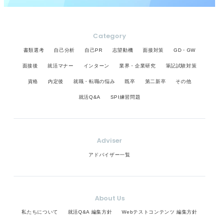
Category
書類選考
自己分析
自己PR
志望動機
面接対策
GD・GW
面接後
就活マナー
インターン
業界・企業研究
筆記試験対策
資格
内定後
就職・転職の悩み
既卒
第二新卒
その他
就活Q&A
SPI練習問題
Adviser
アドバイザー一覧
About Us
私たちについて
就活Q&A 編集方針
Webテストコンテンツ 編集方針