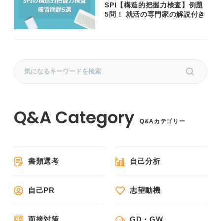
SPI【構造的把握力検査】例題
5問！ 就活の専門家の解説付き
Q&Aカテゴリー
書類選考
自己分析
自己PR
志望動機
面接対策
GD・GW