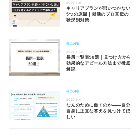
2026.8.6
キャリアプランが思いつかない
5つの原因｜就活のプロ直伝の
状況別対策
自己分析
2026.5.14
長所一覧表50選｜見つけ方から
効果的なアピール方法まで徹底
解説
自己分析
2026.8.4
なんのために働くのか――自分
自身に正直な答えを見つけてほ
しい