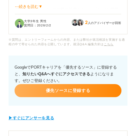
⋯続きを読む▼
周囲の友人は「〇〇の分野で起業したい」「〇〇を専門
に極めたい」といった明確な目標を持っており、その差
大学3年生 男性
2
に焦りを感じています。
人のアドバイザーが回答
質問日：
2026/2/2
将来やりたいことが就活の時点で見つからない場合、志
※質問は、エントリーフォームからの内容、または弊社が就活相談を実施する過
望動機や自己PRはどのように組み立てるのが効果的でし
程の中で寄せられた内容を公開しています。就活Q&A 編集方針は
こちら
ょうか。
面接で正直に「まだ具体的に決まっていません」と伝え
GoogleでPORTキャリアを「優先するソース」に登録する
るのは問題ないのか、それとも見つからない中でも伝わ
と、
知りたいQ&Aへすぐにアクセスできる
ようになりま
る視点や方法があるのか具体的なアドバイスをお願いし
す。ぜひご登録ください。
ます。
優先ソースに登録する
▶すぐにアンサーを見る