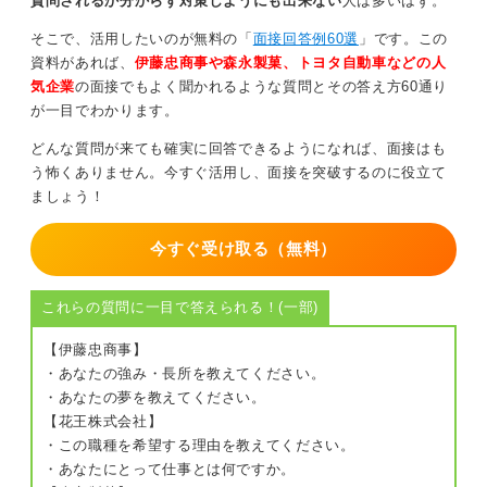
質問されるか分からず対策しようにも出来ない
人は多いはず。
が、働く中で見つけたい」と素直に話して問題ありませ
ん。
そこで、活用したいのが無料の「
面接回答例60選
」です。この
資料があれば、
伊藤忠商事や森永製菓、トヨタ自動車などの人
何も考えていないわけではなく「成長したい」「挑戦し
気企業
の面接でもよく聞かれるような質問とその答え方60通り
たい」という意欲を伝えれば、やりたいことがない＝意
が一目でわかります。
欲がないではなく模索中＝伸び代があると思ってくれる
でしょう。
どんな質問が来ても確実に回答できるようになれば、面接はも
う怖くありません。今すぐ活用し、面接を突破するのに役立て
ましょう！
0
今すぐ受け取る（無料）
これらの質問に一目で答えられる！(一部)
【伊藤忠商事】
・あなたの強み・長所を教えてください。
・あなたの夢を教えてください。
【花王株式会社】
・この職種を希望する理由を教えてください。
・あなたにとって仕事とは何ですか。