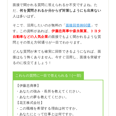
面接で聞かれる質問に答えられるか不安ですよね。た
面接で正直に「まだ具体的に決まっていません」と伝え
だ、
何を質問されるか分からず対策しようにも出来ない
る場合、誠実さは示せますが「働く意欲が低い」と受け
人は多いはず。
とられるリスクがあります。
そこで、活用したいのが無料の「
面接回答例60選
」で
そのため何をしたいかではなくどうなりたいかというな
す。この資料があれば、
伊藤忠商事や森永製菓、トヨタ
りたい自分に視点を置き、目指すスキルや役割、キャリ
自動車などの人気企業
の面接でもよく聞かれるような質
アの方向性を具体的に示すことが有効です。
問とその答え方60通りが一目でわかります。
たとえば「将来の夢は未定ですが、御社で働くことで変
どんな質問が来ても確実に回答できるようになれば、面
化に対応できる問題解決能力を身に付け、5年後には後輩
接はもう怖くありません。今すぐ活用し、面接を突破す
を指導できるリーダーとして貢献したい」と話すと、成
るのに役立てましょう！
長意欲と貢献意欲の両方が伝わります。
これらの質問に一目で答えられる！(一部)
未定でも熱意でカバー！ 貢献できる未来を示そう
【伊藤忠商事】
また志望動機では「目標は未定でも御社の環境や事業内
・あなたの強み・長所を教えてください。
容に強く魅力を感じ、そのなかで将来の目標を見つけ達
・あなたの夢を教えてください。
成したい」という熱意を示すことで、表面的ではない貢
【花王株式会社】
献意欲を伝えられます。
・この職種を希望する理由は何ですか。
・あなたにとって仕事とは何ですか。