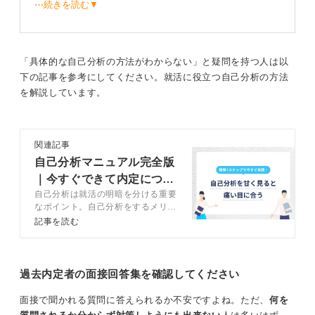
⋯続きを読む▼
やりたいことを見つけたいのに見つけられない時のため
のおすすめの方法は、やりたくないことを紙に書き出す
ことです。
「具体的な自己分析の方法がわからない」と疑問を持つ人は以
それなら意外と出てくる人がいます。
下の記事を参考にしてください。就活に役立つ自己分析の方法
を解説しています。
たとえば「自信がないから体力仕事は避けたい」「もの
づくりに興味はあるけど金属加工などの汚れるような仕
事はしたくないかも」というふうに、興味がない続けら
れそうにないことを書いてみましょう。
関連記事
自己分析マニュアル完全版
意欲と価値観を伝えて選考で成長性をアピールしよ
｜今すぐできて内定につな
う
自己分析は就活の明暗を分ける重要
がる方法を解説
なポイント。自己分析をするメリッ
トや自己分析のやり方、注意点など
この段階で理想の仕事を探すのは難しいかもしれません
記事を読む
をキャリアコンサルタントが解説し
が、やりたくないことのなかで妥協できるものに段階を
ます。自分に合った自己分析方法を
作って整理していくと、多少は興味があって続けられそ
見つけて選考や企業選びに活かしま
うな職種や働き方を見つけやすくなります。
しょう。
過去内定者の面接回答集を確認してください
また面接官が知りたいのは夢の具体性よりも成長意欲や
面接で聞かれる質問に答えられるか不安ですよね。ただ、
何を
価値観の方向性です。「まだ具体的に決まっていません