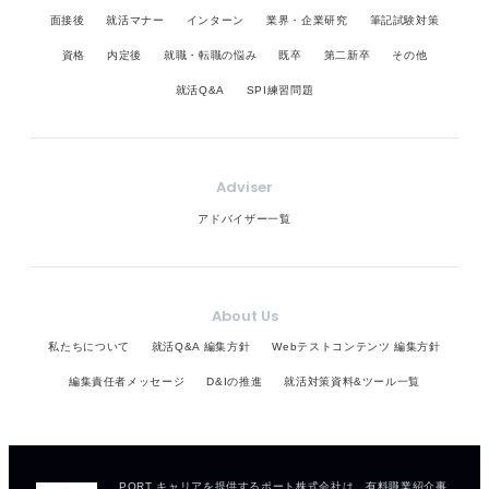
面接後
就活マナー
インターン
業界・企業研究
筆記試験対策
資格
内定後
就職・転職の悩み
既卒
第二新卒
その他
就活Q&A
SPI練習問題
Adviser
アドバイザー一覧
About Us
私たちについて
就活Q&A 編集方針
Webテストコンテンツ 編集方針
編集責任者メッセージ
D&Iの推進
就活対策資料&ツール一覧