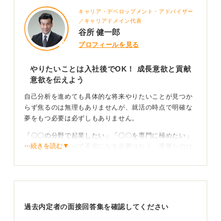
キャリア・デベロップメント・アドバイザー
／キャリアドメイン代表
谷所 健一郎
プロフィールを見る
やりたいことは入社後でOK！ 成長意欲と貢献
意欲を伝えよう
自己分析を進めても具体的な将来やりたいことが見つか
らず焦るのは無理もありませんが、就活の時点で明確な
夢をもつ必要は必ずしもありません。
「〇〇の分野で起業したい」「〇〇を専門に極めたい」
⋯続きを読む▼
という友人と比べて不安になる必要はなく、重要なのは
成長意欲と企業との接点について説得力を持って伝える
ことです。
私が支援した学生のなかにも就活時はやりたいことが明
確でなくとも、入社後に具体的な業務に取組むなかで本
過去内定者の面接回答集を確認してください
当にやりたいことを見つけ活躍している事例が多くあり
ます。