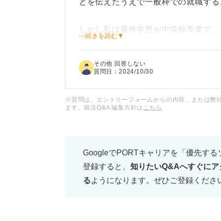
とを伝えたうえで一般枠での就職する
しかし私は最終学歴が中学校卒業で、
⋯続きを読む▼
の勤務経験は10年近くありますが、
いた経験もなく、就職に有利な資格は
その他 回答しない
らありません。
質問日：
2024/10/30
こうした状況になっている要因として
※質問は、エントリーフォームからの内容、または弊
ます。就活Q&A 編集方針は
こちら
が健常者より低く高校受験が出来なか
虐待や差別的な扱いを受けていたこと
GoogleでPORTキャリアを「優先す
家庭の事情で、父以外に一人でも多く
登録すると、
知りたいQ&Aへすぐにア
見られては働かせてもらえないかもし
る
ようになります。ぜひご登録くださ
（精神）も取得していませんでした。
けられたりするなどして、結局自分自
返してきてしまい、今回障害者手帳を