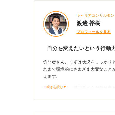
こうした状況になってしまったことを
ません。辛いこともありましたが１年
キャリアコンサルタン
渡邊 裕樹
で、私のメンタル面もおおむね良い状
プロフィールを見る
しかし私は、就労において選択肢が限
るサービスが利用できません。私は地
自分を変えたいという行動
を取得していることもあり、在住地域
質問者さん、まずは状況をしっかり
しかし、新卒求職者が使う就職情報サ
れまで環境的にさまざま大変なこと
われているサービスのほとんどは首都
えます。
コンテンツやサービスが多く、健常者
することを想定して作られていないの
⋯続きを読む▼
希望的なのは、質問者さんが自分自
いる部分があること、そして障害者
また、向いている業種や職業にも無知
す。
スの入力欄は高卒や大卒などの欄しか
こういったことに対して「こんなこ