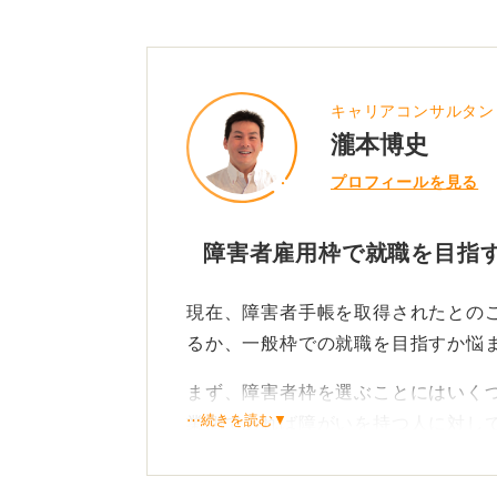
事情を詳しく説明するためとはいえ、
単純作業など簡単な仕事しかできな
し、このことに関しては自治体の窓口
で、職業訓練の受講など検討してみ
機会がなかったので、いろいろな思い
キャリアコンサルタン
訓練内容は簡単な作業系もあれば、
まいましたが、アドバイスをよろしく
瀧本博史
興味や能力に合わせて選ぶことがで
プロフィールを見る
しながら、質問者さんが目指してい
ア期に困らない資産形成をすること
障害者雇用枠で就職を目指
大切なことは情報収集です。「知っ
ないようにしましょう。制度をうま
現在、障害者手帳を取得されたとの
どんどんコンタクトを取って情報収
るか、一般枠での就職を目指すか悩
まず、障害者枠を選ぶことにはいく
0
⋯続きを読む▼
業側であれば障がいを持つ人に対し
は安定的な働き方が期待できるため
す。