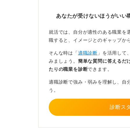
か調べた先で出た結果は「真面目で責
いない」と自己評価する人もいます
が好きで、ITエンジニアや研究職向
きない人も世の中にはいて、客観的
あなたが受けないほうがいい
分もありますが、私の地域や経歴では
力がある」と映るのです。
就活では、自分が適性のある職業を
今の目標は一人の人間として自立する
そのうえで、今後の働き方について
職すると、イメージとのギャップか
ことなので、自治体の支援窓口やハロ
肢はたくさんあります。まず、障害
す。
枠」を活用できます。
そんな時は「
適職診断
」を活用して
みましょう。
簡単な質問に答えるだ
今日本では障害者雇用促進法という
しかしそれでは「単純作業や健常者が
たりの職業を診断
できます。
しなければならないと定められてい
は？」と思ってしまいます。単純作業
2.5%、国や地方公共団体では2.8
適職診断で強み・弱みを理解し、自
すが、それだけでは自分が成長し、や
雇用しなければなりません。
う。
気がします。
ハローワークに行くと障害者雇用枠
逆にやりがいや成長を重視すると、自
診断ス
してくれたりするため、ぜひ一度相
いかという不安もあるため、葛藤して
のように就活を進めていけば良いので
徹底した情報収集こそがキャ