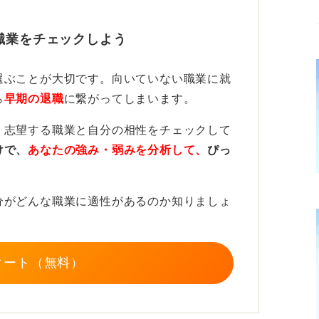
任感がある。自分の技術で人の役に立つこと
。しかしこうしたことをできる人もいればで
き」というものでした。たしかに当てはまる部
にみると「自己理解ができている」や「行動
職業をチェックしよう
そんな職種にはおそらく就けないでしょう。
選ぶことが大切です。向いていない職業に就
ことと、シニア期に困らない資産形成をする
さまざまな不安を感じているようですが選択
ら
早期の退職
に繋がってしまいます。
ーワークを頼って就職活動をするつもりで
者手帳を取得したのであれば「障害者雇用
、志望する職業と自分の相性をチェックして
けで、
あなたの強み・弱みを分析して、
ぴっ
法律によって、一定の割合で障がい者を雇用
やらないような簡単な仕事しかないので
るのです。具体的にいうと民間企業では
自体は過去にもやってきたので苦ではないで
%、都道府県等の教育委員会では2.7%の割合で
分がどんな職業に適性があるのか知りましょ
りがいを感じることができる仕事に就けない
についても詳しく教えたり、求人情報も紹介
分がマルチタスクについていけないのではな
タート（無料）
談してみてください。
います。私はこの先どんな仕事を目指してど
しょうか？
リア実現のカギ