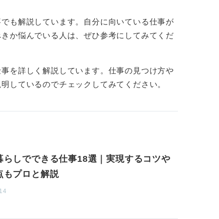
は、障がい者専用の求人や就職サポートを提
事でも解説しています。自分に向いている仕事が
おこなっています。特に、地方でもハローワ
べきか悩んでいる人は、ぜひ参考にしてみてくだ
すことが可能です。
ップや自己理解の機会を設けてみよう
仕事を詳しく解説しています。仕事の見つけ方や
説明しているのでチェックしてみてください。
て残されていますが、この場合は企業側が障
合があるため、適切な環境を見つけることが
するかどうかは慎重に考え、自分にとって最
となります。
暮らしでできる仕事18選｜実現するコツや
移行支援や職業訓練を利用するのも方法の一
力を高め、より自分に合った仕事を見つけや
点もプロと解説
14
合は、地元の支援機関や自治体が提供するサ