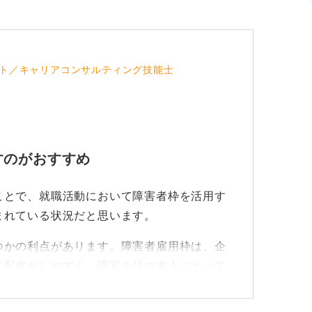
まとまっていない文章でごめんなさい。しか
いのではないか、という心配もあるようなの
でも詳しく相談できておらず、誰にも言える
てはどうでしょうか。
が溢れてきてしまいました。長文になってし
ト／キャリアコンサルティング技能士
ビジネス情報系のコースもあるので、自分の
お願いします。
きますよ。こうした公的な支援をうまく活用
る「一人の人間として自立すること」「シニ
」を実現させていって欲しいと思います。
すのがおすすめ
ていれば活用できたのに」ということになら
く活用するためにハローワークや支援団体と
ことで、就職活動において障害者枠を活用す
集をおこなってください。
まれている状況だと思います。
つかの利点があります。障害者雇用枠は、企
て配慮がしやすく、障害を持つ本人にとって
、長期的な雇用につながる可能性が高いで