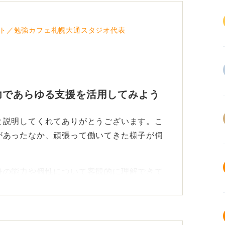
家族や環境、社会のせいにするつもりはあり
前に母親が亡くなり、今の家族関係は良好
ト／勉強カフェ札幌大通スタジオ代表
態です。
られていて、ほかの人が当たり前に使ってい
方在住で、今住んでいる自治体の障害者手帳
力であらゆる支援を活用してみよう
での就職を希望しています。
と説明してくれてありがとうございます。こ
イトや、就職エージェントなどの一般的に使
があったなか、頑張って働いてきた様子が伺
圏や大阪などの都市部で就職するための情報
の利用者が多数を占めるため、障害者が利用
です。
身の能力や個性について客観的に理解できて
手帳を取得するなどの行動力があることで
で、自己分析をしようにもほとんどのサービ
なく、私のような者ははじかれます。なんと
とは普通ですよね」とか「大したことはして