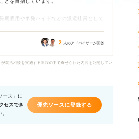
ことを目指しています。
長期雇用や単発バイトなどの派遣社員として
正規雇用で働いたことも、3年以上同じ職場に
おろか、地方での就職に必須の自動車免許す
2
人のアドバイザーが回答
、私は自閉スペクトラムがありIQなどの知能
社が就活相談を実施する過程の中で寄せられた内容を公開してい
ったこと、いわゆる経済困窮家庭で家族から
などが挙げられます。
るソース」に
の働き手が必要だったこともあり、障害者と
優先ソースに登録する
クセスでき
れないという懸念から、今まで障害者手帳
い。
しかし、母親に怒鳴られたり、家事を押し付
身に限界が来て退社する、ということを繰り
取得しました。