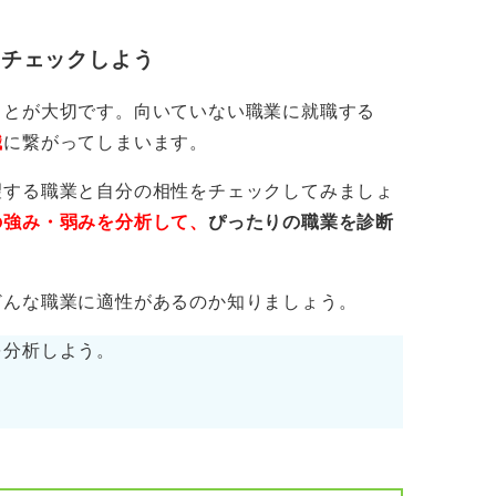
のリモートワークやサテライトオフィスでの
しょうか。
をチェックしよう
害者枠の求人を中心に探しつつ、適性に合っ
ことが大切です。向いていない職業に就職する
おこなって、支援機関も積極的に活用してみ
職
に繋がってしまいます。
望する職業と自分の相性をチェックしてみましょ
の強み・弱みを分析して、
ぴったりの職業を診断
どんな職業に適性があるのか知りましょう。
を分析しよう。