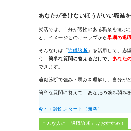
ービスも活用しつつ、オンラインで
勤務も視野に入れてみてはいかがで
あなたが受けないほうがいい職業
目標に向けた道筋として、まずは障
就活では、自分が適性のある職業を選ぶ
た仕事を見つけるための自己分析を
と、イメージとのギャップから
早期の退
ましょう。
そんな時は「
適職診断
」を活用して、志
う。
簡単な質問に答えるだけで、
あなた
0
できます。
適職診断で強み・弱みを理解し、自分が
簡単な質問に答えて、あなたの強み弱み
今すぐ診断スタート（無料）
こんな人に「適職診断」はおすすめ！