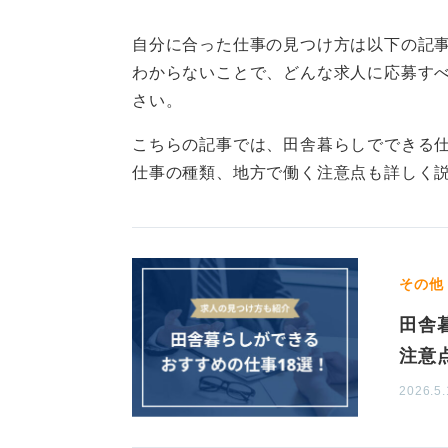
また、ハローワークなどの公共機関
自分に合った仕事の見つけ方は以下の記
供しており、面接に同行する支援も
わからないことで、どんな求人に応募す
ークを通じて障がい者枠の求人を探
さい。
支援機関を活用してスキルア
こちらの記事では、田舎暮らしでできる
仕事の種類、地方で働く注意点も詳しく
一方、一般枠での就職も選択肢とし
害に対する理解や配慮が不十分な場
難しいかもしれません。障害を開示
も働きやすい環境を選ぶことも重要
その他
田舎
就職活動に不安がある場合は、就労
つです。これにより、職場での適応
注意
すくなります。
2026.5.
特に、地方での就職を希望される場