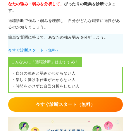
か」という点です。給与明細は、雇用契約における重要
なたの強み・弱みを分析して、
ぴったりの職業を診断
できま
な信頼ツールでもあります。
す。
税金や社会保険料は法律にもとづいて天引きされ、年末
適職診断で強み・弱みを理解し、自分がどんな職業に適性があ
には年末調整がおこなわれます。その際には源泉徴収票
るのか知りましょう。
が必要になります。
簡単な質問に答えて、あなたの強み弱みを分析しよう。
給与明細にわからない用語があれば、その都度調べてみ
ると良いでしょう。社会の仕組みがぐっと鮮明に理解で
今すぐ診断スタート（無料）
きるでしょう。
こんな人に「適職診断」はおすすめ！
こうしたことは、最初からすべて理解しておくのは難し
いものです。大人の階段に出会うたびに、一つひとつ調
・自分の強みと弱みがわからない人
べて理解していくことで、少しずつ社会性が向上します
・楽しく働ける仕事がわからない人
よ。
・時間をかけずに自己分析をしたい人
0
今すぐ診断スタート（無料）