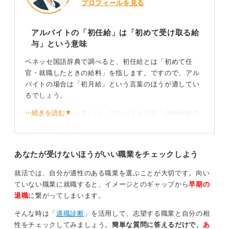
プロフィールを見る
アルバイトの「初任給」は「初めて受け取る給
与」という意味
ベネッセ国語辞典で調べると、初任給とは「初めて任
官・就職したときの給料」を指します。ですので、アル
バイトの場合は「初月給」という言葉のほうが適してい
るでしょう。
⋯続きを読む▼
正社員との大きな違いは、アルバイトの多くが時給制で
ある点です。
働いた日数や時間をもとに給与が計算され、振り込まれ
あなたが受けないほうがいい職業をチェックしよう
ます。自分の勤務時間と給与計算額、交通費の支給額が
合っているかどうか、給与明細を見て必ず確認しておき
就活では、自分が適性のある職業を選ぶことが大切です。向い
ましょう。
ていない職業に就職すると、イメージとのギャップから
早期の
退職
に繋がってしまいます。
給与明細をしっかりともらえるかが重要
そんな時は「
適職診断
」を活用して、志望する職業と自分の相
特に大切なのは、「給与明細をきちんともらえている
性をチェックしてみましょう。
簡単な質問に答えるだけで、
あ