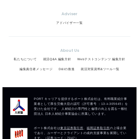
Adviser
アドバイザー一覧
About Us
私たちについて
就活Q&A 編集方針
Webテストコンテンツ 編集方針
編集責任者メッセージ
D&Iの推進
就活対策資料&ツール一覧