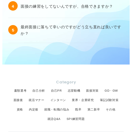
4
面接の練習をしてないんですが、合格できますか？
最終面接に落ちて辛いのですがどう立ち直れば良いです
5
か？
Category
書類選考
自己分析
自己PR
志望動機
面接対策
GD・GW
面接後
就活マナー
インターン
業界・企業研究
筆記試験対策
資格
内定後
就職・転職の悩み
既卒
第二新卒
その他
就活Q&A
SPI練習問題