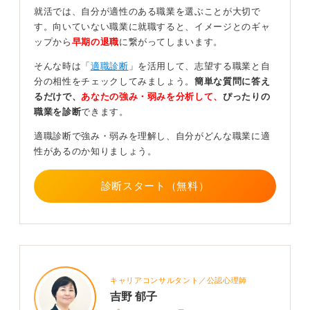
変動します。
就活では、自分が適性のある職業を選ぶことが大切で
す。向いていない職業に就職すると、イメージとのギャ
扶養と源泉所得税を早めに確認しよう！
ップから
早期の退職
に繋がってしまいます。
そんな時は「
適職診断
」を活用して、志望する職業と自
住民税は前年所得に課税されるため、今年バイトを始め
分の相性をチェックしてみましょう。
簡単な質問に答え
た学生には基本的に即時の天引きはありません。
るだけで、
あなたの強み・弱みを分析して、
ぴったりの
初回の給与明細では、「時給×実労働時間」の支給総額、
職業を診断
できます。
源泉所得税、交通費の扱い、深夜・休日割増の計上有無
適職診断で強み・弱みを理解し、自分がどんな職業に適
を必ず確認しましょう。
性があるのか知りましょう。
年の途中で扶養を外れる可能性がある人は、年収見込み
を早めに計算しておき、掛け持ちしている場合はおもた
診断スタート（無料）
る給与の申告先を一本化して源泉の過不足を避けると安
心です。
自分がアルバイトでどれくらい稼ぎたい／稼げるのかに
よっても対応が変わるので、早めに確認しておきましょ
う。
キャリアコンサルタント／公認心理師
0
吉野 郁子