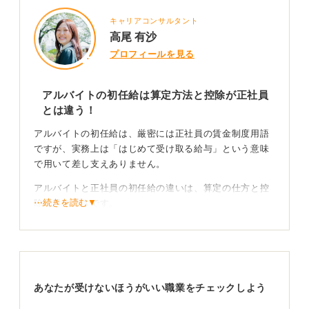
キャリアコンサルタント
高尾 有沙
プロフィールを見る
アルバイトの初任給は算定方法と控除が正社員
とは違う！
アルバイトの初任給は、厳密には正社員の賃金制度用語
ですが、実務上は「はじめて受け取る給与」という意味
で用いて差し支えありません。
アルバイトと正社員の初任給の違いは、算定の仕方と控
⋯続きを読む▼
除項目の重さです。
正社員は月給制・社会保険加入が原則で控除が多く、手
取りが想定より下がりがち。
一方、アルバイトは時給制が中心で、学生・扶養内なら
社会保険は通常非加入、ただし源泉所得税が天引きされ
あなたが受けないほうがいい職業をチェックしよう
る場合があります。これは、甲乙欄の提出状況や日額で