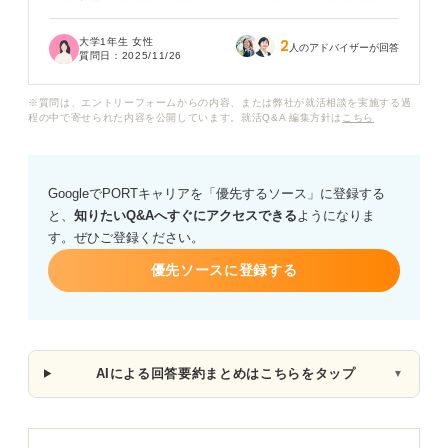
と呼んでも問題ないのでしょうか？ また、正社員の初任
給と何が違うのかも知りたいです。
大学1年生 女性
2
人のアドバイザーが回答
質問日：
2025/11/26
また、アルバイトの給料でも社会保険料や税金が引かれ
る場合があると聞いたことがあります。
※質問は、エントリーフォームからの内容、または弊社が就活相談を実施する過
程の中で寄せられた内容を公開しています。就活Q&A 編集方針は
こちら
実際にどんな項目が引かれるのか、初めての給料で損を
したり勘違いしたりしないために、確認すべき点も教え
てください。
GoogleでPORTキャリアを「優先するソース」に登録する
と、
知りたいQ&Aへすぐにアクセスできる
ようになりま
す。ぜひご登録ください。
優先ソースに登録する
AIによる回答要約まとめはこちらをタップ
▼