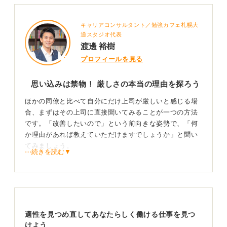
キャリアコンサルタント／勉強カフェ札幌大
通スタジオ代表
渡邊 裕樹
プロフィールを見る
思い込みは禁物！ 厳しさの本当の理由を探ろう
ほかの同僚と比べて自分にだけ上司が厳しいと感じる場
合、まずはその上司に直接聞いてみることが一つの方法
です。「改善したいので」という前向きな姿勢で、「何
か理由があれば教えていただけますでしょうか」と聞い
てみましょう。
⋯続きを読む▼
また、あなたにそう話してくれた同僚一人だけでなく、
その上司をよく知る複数の先輩などにも意見を聞いてみ
ることで、より客観的で多角的な上司像が見えてくるか
もしれません。
適性を見つめ直してあなたらしく働ける仕事を見つ
「あの人は見込んでいる部下にこそ厳しく接するタイプ
けよう
だから、期待されているんじゃないか」といった、自分