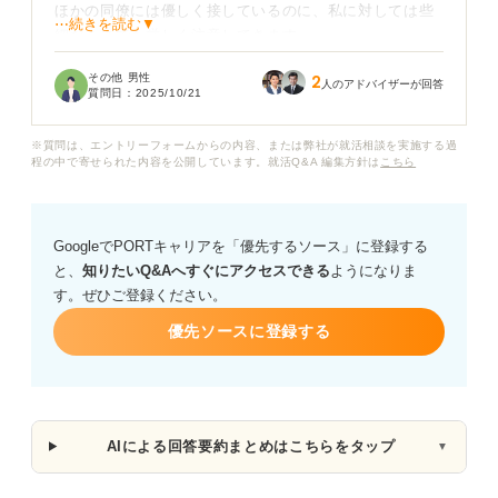
ほかの同僚には優しく接しているのに、私に対しては些
⋯続きを読む▼
細なミスでも厳しく注意してきます。
その他 男性
2
周りから見ても「何であんなに厳しいんだろうね」と言
人のアドバイザーが回答
質問日：
2025/10/21
われることもあり、精神的につらく、毎日会社に行くの
が憂鬱です。
※質問は、エントリーフォームからの内容、または弊社が就活相談を実施する過
程の中で寄せられた内容を公開しています。就活Q&A 編集方針は
こちら
この状況を改善するために、自分から何か行動を起こす
べきでしょうか？ また、こういった状況で転職を考える
べきかについても、アドバイスをいただきたいです。
GoogleでPORTキャリアを「優先するソース」に登録する
と、
知りたいQ&Aへすぐにアクセスできる
ようになりま
す。ぜひご登録ください。
優先ソースに登録する
AIによる回答要約まとめはこちらをタップ
▼