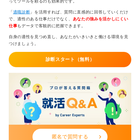
ってツールを頼るのも効果的です。
また、信頼できる同僚や人事に相談し、サポートを得る
「
適職診断
」を活用すれば、質問に直感的に回答していくだけ
ことでも安心感が生まれます。
で、適性のある仕事だけでなく、
あなたの強みを活かしにくい
仕事
もデータで客観的に把握できます。
無理はNG！ 異動や転職も視野に自分を守る選択をし
よう
自身の適性を見つめ直し、あなたがいきいきと働ける環境を見
つけましょう。
それでも改善が見られず、心身の健康が損なわれる状態
が続く場合は、部署異動の可能性を確認してみましょ
診断スタート（無料）
う。異動によって環境が変われば、転職せずとも状況が
好転することがあります。
ただし、異動が難しく、負担が大きくてメンタル不調に
直結しているようであれば、早めに転職活動を検討する
ことも必要です。
大切なのは、自分にできる改善行動を試みつつ、異動や
転職といった選択肢も現実的に持っておくことです。無
理に耐え続けるのではなく、精神的な負荷を最小限に押
さえながら、自分に合った環境を見極めていきましょ
う。
匿名で質問する