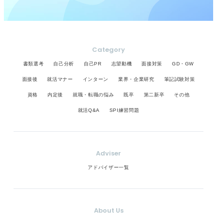
Category
書類選考
自己分析
自己PR
志望動機
面接対策
GD・GW
面接後
就活マナー
インターン
業界・企業研究
筆記試験対策
資格
内定後
就職・転職の悩み
既卒
第二新卒
その他
就活Q&A
SPI練習問題
Adviser
アドバイザー一覧
About Us