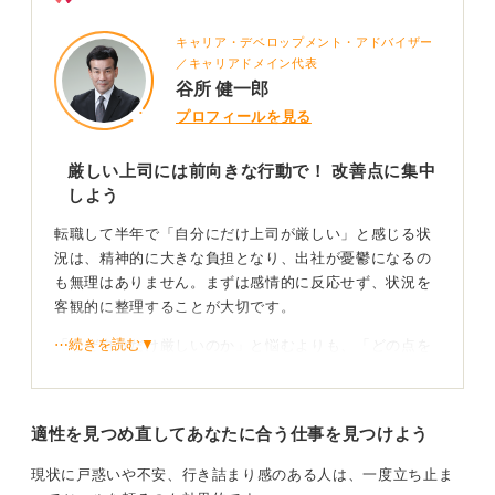
キャリア・デベロップメント・アドバイザー
／キャリアドメイン代表
谷所 健一郎
プロフィールを見る
厳しい上司には前向きな行動で！ 改善点に集中
しよう
転職して半年で「自分にだけ上司が厳しい」と感じる状
況は、精神的に大きな負担となり、出社が憂鬱になるの
も無理はありません。まずは感情的に反応せず、状況を
客観的に整理することが大切です。
⋯続きを読む▼
「なぜ自分だけ厳しいのか」と悩むよりも、「どの点を
改善すれば指摘が減るのか」に焦点を当てましょう。
たとえば、注意された点を毎回メモに残し、次の業務で
適性を見つめ直してあなたに合う仕事を見つけよう
必ず反映させるのも良いですね。あるいは「業務改善の
ために具体的なアドバイスをいただきたい」と上司に前
現状に戸惑いや不安、行き詰まり感のある人は、一度立ち止ま
向きに相談する、といった行動が効果的でしょう。