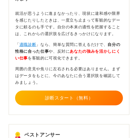
では気づかなかった背景がわかる可能性もあります。
就活が思うように進まなかったり、現状に違和感や限界
自分を客観視しよう！ 仕事の質を見直すのも大切
を感じたりしたときは、一度立ち止まって客観的なデー
タに頼るのも手です。自分の本来の適性を把握すること
は、これからの選択肢を広げるきっかけになります。
同時に、本当に自分の仕事の質がほかの人より低い可能
性はないか、という視点で自己を振り返ることも忘れな
「
適職診断
」なら、簡単な質問に答えるだけで、
自分の
いでください。自分が思っている評価と、上司が見る評
性格に合った仕事
や、反対に
あなたの強みを活かしにく
価に乖離がある可能性もゼロではないかもしれません。
い仕事
を客観的に可視化できます。
もし本当に自分の仕事の質が低い場合、それは成長のチ
周囲の意見や焦りに左右される必要はありません。まず
ャンスです。厳しい指摘は、改善すべき点を具体的に教
はデータをもとに、今のあなたに合う選択肢を確認して
えてくれているサインだととらえましょう。これらのこ
みましょう。
とをおこなったうえで状況が改善しないなら、人事部な
どに相談するのも良いと思います。
診断スタート（無料）
0
ベストアンサー