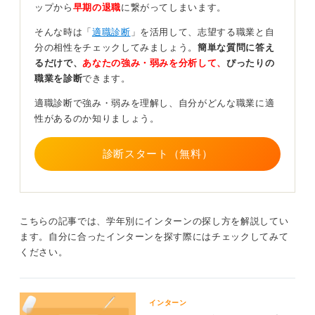
館など文化財にかかわる施設や組織など、こういった環
ップから
早期の退職
に繋がってしまいます。
境に就職すると、調査研究を仕事にできる可能性があり
そんな時は「
適職診断
」を活用して、志望する職業と自
ます。
分の相性をチェックしてみましょう。
簡単な質問に答え
これらの仕事に関してさらに詳しく調査をして、実際に
るだけで、
あなたの強み・弱みを分析して、
ぴったりの
自分がイメージしている仕事ができそうなのかどうかを
職業を診断
できます。
見ていきましょう。
適職診断で強み・弱みを理解し、自分がどんな職業に適
性があるのか知りましょう。
インターンシップやOB・OG訪問で仕事の具体的な
イメージをつかもう
診断スタート（無料）
最後に、啓発的経験とは「仕事とはこういうことだ」と
いう、働くということの具体的なイメージを持てるよう
にする経験のことです。そのためにインターンに参加し
てみたり、ボランティアに参加してみるのも良いでしょ
こちらの記事では、学年別にインターンの探し方を解説してい
う。
ます。自分に合ったインターンを探す際にはチェックしてみて
ください。
また、仕事の具体的なイメージを持つためにOB・OG訪
問をして話を聞いてみるのも効果的です。質問者さんは
大学でアカデミックな仕事に就きたいと考えているかと
インターン
思うのですが、そうした仕事は非常に競争率が高く、身