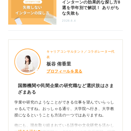
インターンの効果的な探し方8
分が安定しないこともよくあるということも理解してお
選を学年別で解説！ ありがち
かなければなりません。
な失敗も
大学以外にも「学業や研究のようなこと」ができる場所
2026.6.4
はあるので、そういった情報収集をこれからも継続して
みてください。
0
キャリアコンサルタント／コラボレーター代
表
板谷 侑香里
プロフィールを見る
国際機関や民間企業の研究職など選択肢はさま
ざまある
学業や研究のようなことができる仕事を望んでいらっし
ゃるんですね。おっしゃる通り、大学院へ行き、大学教
授になるということも方法の一つではありますね。
他にも、現在取り組まれている語学や文化研究を活かし