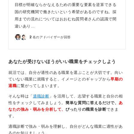
目標が明確ならかなえるための重要な要素を逆算できる
国の研究機関で働きたいという希望があるのですね。採
用までの流れについてはおおむね質問者さんの認識で間
違いあり…
2
名のアドバイザーが回答
あなたが受けないほうがいい職業をチェックしよう
就活では、自分が適性のある職業を選ぶことが大切です。向い
ていない職業に就職すると、イメージとのギャップから
早期の
退職
に繋がってしまいます。
そんな時は「
適職診断
」を活用して、志望する職業と自分の相
性をチェックしてみましょう。
簡単な質問に答えるだけで、
あ
なたの強み・弱みを分析して、
ぴったりの職業を診断
できま
す。
適職診断で強み・弱みを理解し、自分がどんな職業に適性があ
るのか知りましょう。