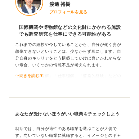
渡邊 裕樹
プロフィールを見る
国際機関や博物館などの文化財にかかわる施設
でも調査研究を仕事にできる可能性がある
これまでの経験や今していることから、自分が働く姿が
想像できないということは、少なからず耳にします。自
分自身のキャリアをどう構築していけば良いかわからな
い場合、いくつかの情報不足が考えられます。
⋯続きを読む▼
それは「自己理解」「仕事理解」「啓発的経験」などの
不足です。質問には「学業が楽しく感じ、研究に没頭す
ることが多い」と書いてあり、自己理解とはこういうこ
とです。しかし、仕事理解と啓発的経験の二つについて
は、自己理解に比べて不足の度合いが高いように見受け
られます。
あなたが受けないほうがいい職業をチェックしよう
まず、学業や研究ができる仕事として「大学院へ行き大
学教授になる」ということはもちろんそうです。しかし
就活では、自分が適性のある職業を選ぶことが大切で
大学以外にも、たとえばシンクタンクや国際機関、博物
す。向いていない職業に就職すると、イメージとのギャ