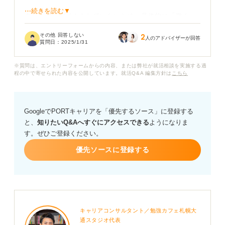
⋯続きを読む▼
また、アルバイトもしていないため、具体的に「働く」
とはどのようなことなのかを想像しにくいのだと思いま
その他 回答しない
2
す。可能であれば、大学の延長のような仕事をしたいと
人のアドバイザーが回答
質問日：
2025/1/31
すら思ってしまいます。
※質問は、エントリーフォームからの内容、または弊社が就活相談を実施する過
実際に、学業や研究のようなことができる仕事はあるの
程の中で寄せられた内容を公開しています。就活Q&A 編集方針は
こちら
でしょうか。大学院へ行き、大学教授になるというルー
トが一番希望に近いものになるでしょうか。
GoogleでPORTキャリアを「優先するソース」に登録する
と、
知りたいQ&Aへすぐにアクセスできる
ようになりま
す。ぜひご登録ください。
優先ソースに登録する
キャリアコンサルタント／勉強カフェ札幌大
通スタジオ代表