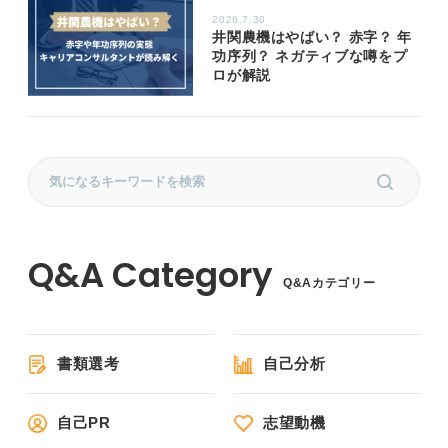
2026.7.30
井関農機はやばい？ 赤字？ 年
功序列？ ネガティブな噂をプ
ロが解説
Q&Aカテゴリー
書類選考
自己分析
自己PR
志望動機