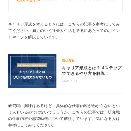
⋯続きを読む▼
て国連などの国際機関や、JICAなどの政府系機関、国際
協力NGOで働くことや、多国籍企業の市場調査をする民
間企業の研究職や海外市場へ進出する企業のコンサルタ
ント、企業のなかでCSVやSDGsなどの国際協力に取り
キャリア形成を考えるときには、こちらの記事を参考にしてみ
組むという選択肢も考えられます。
てください。満足のいく社会人生活を送るにあたってのポイン
トやコツを解説しています。
今までの研究が役立てることを考えてみるとキャリ
アの道筋が見えてくる
また、美術館や博物館などで研究を活かした企画や運営
自己分析
をおこなうという選択肢もあります。「これまで時間と
キャリア形成とは？ 4ステップ
エネルギーをかけてきた研究がどのように他者に役立て
でできるやり方を解説！
ることができるのか？」という観点で検討していくと、
2026.5.14
これからのキャリアの道筋が見えてくるのではないでし
ょうか。
インターンやボランティアに参加して現場の感覚をつか
研究職に興味はあるけど、具体的な仕事内容がわからないとい
んだり、実際に興味のある分野で働いている人の話を聞
う人もいるのではないでしょうか。こちらの記事では、研究職
いてみましょう。
の仕事内容や志望動機について解説しています。気になる人は
参考にしてみてください。
0