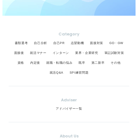
Category
書類選考
自己分析
自己PR
志望動機
面接対策
GD・GW
面接後
就活マナー
インターン
業界・企業研究
筆記試験対策
資格
内定後
就職・転職の悩み
既卒
第二新卒
その他
就活Q&A
SPI練習問題
Adviser
アドバイザー一覧
About Us