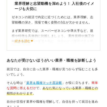
業界理解と志望動機を深めよう！ 入社後のイメ
ージも大切に
ゼネコンの就活で内定に近づくためには、業界理解、志
望動機の深さ、現場で働く姿勢の3点が欠かせません。
まず業界研究では、スーパーゼネコンや準大手など、規
模や特徴を具体的に比較しましょう。 案件規模や施工分
⋯続きを読む▼
野、働き方改革の状況を軸に、自分がどの環境で力を発
揮できるかを考えます。 企業の特色を正しく理解してく
ださい。
あなたが受けないほうがいい業界・職種を診断しよう
総合職の面接で評価されやすいのは、粘り強さ、安全意
識、チームでの協働力です。
就活では、自分に合った業界・職種が見つからず悩むことも多
建設業は一人で完結する仕事がほぼなく、多職種と連携
いでしょう。
しながら長期間のプロジェクトを進めます。 学生時代の
そんな時は「
業界＆職種マッチ度診断
」が役に立ちます。
簡単
経験は華やかな成果でなくても良く、困難に直面しても
な質問に答えるだけ
で、
あなた気になっている業界・職種との
最後までやり切った経験が、現場での適性に対する強い
相性がわかります
。
説得力を持ちます。
自分が目指す業界や職種を理解して、自信を持って就活を進め
企業理解をもとに、魅力的に感じるプロジェクトを
ましょう。