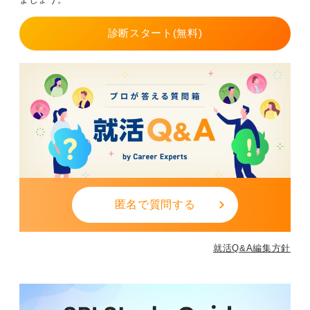
挙げよう
診断スタート(無料)
志望動機は「どの建物やプロジェクトに魅力を感じる
か」と、企業ごとの特色に触れて語ると深みが出ます。
ゼネコンの就活は情報量が多い分、不安も生まれやすい
ものです。業界理解を丁寧に進め、自分の強みを現場で
活かせる形に変換できれば必ず道は開けます。 自分の言
葉でなぜこの会社かを語れるように準備を進めましょ
う。
入社後の姿をイメージして具体的に貢献意欲を伝え
よう
匿名で質問する
また、建設現場での働き方や社会貢献性の高さについ
て、自分なりの考えを整理しておくことも有効です。粘
就活Q&A編集方針
り強く、かつ誠実に物事に取り組む姿勢は、どのような
現場でも重宝されます。
あなたの熱意が具体的な言葉になり、入社後の活躍イメ
ージとして伝われば、内定はぐっと近づきます。現場を