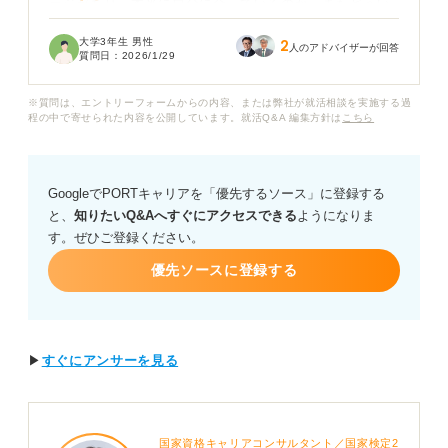
ージがあり、本当に自分に合っているのか、またどうい
った学生が求められているのかわからず、少し不安を感
大学3年生 男性
2
じています。
人のアドバイザーが回答
質問日：
2026/1/29
ゼネコンの企業研究はどのように進めるべきでしょう
※質問は、エントリーフォームからの内容、または弊社が就活相談を実施する過
か？ また、総合職の面接では、どのような強みや志望動
程の中で寄せられた内容を公開しています。就活Q&A 編集方針は
こちら
機をアピールすれば、内定につながりやすいですか？
ゼネコン業界特有の就活の進め方や、選考で評価される
GoogleでPORTキャリアを「優先するソース」に登録する
ための具体的なポイントについて教えていただきたいで
と、
知りたいQ&Aへすぐにアクセスできる
ようになりま
す。
す。ぜひご登録ください。
優先ソースに登録する
▶
すぐにアンサーを見る
国家資格キャリアコンサルタント／国家検定2