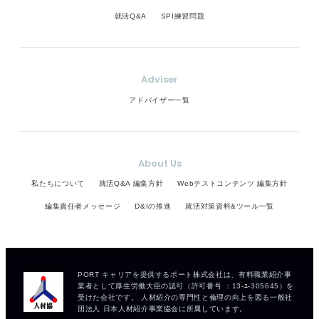
就活Q&A
SPI練習問題
Adviser
アドバイザー一覧
About Us
私たちについて
就活Q&A 編集方針
Webテストコンテンツ 編集方針
編集責任者メッセージ
D&Iの推進
就活対策資料&ツール一覧