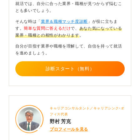
立つかを一貫して説明しましょう。
就活では、自分に合った業界・職種が見つからず悩むこ
とも多いでしょう。
特に、困難を乗り越えた経験やチームで成果を出した経
験を具体的に語れる学生は高評価となります。
そんな時は「
業界＆職種マッチ度診断
」が役に立ちま
す。
簡単な質問に答えるだけ
で、
あなた気になっている
業界理解を深め、現場を支える覚悟を論理的に伝えてく
業界・職種との相性がわかります
。
ださい。
自分が目指す業界や職種を理解して、自信を持って就活
0
を進めましょう。
診断スタート（無料）
キャリアコンサルタント／キャリアシンク･オ
フィス代表
野村 芳克
プロフィールを見る