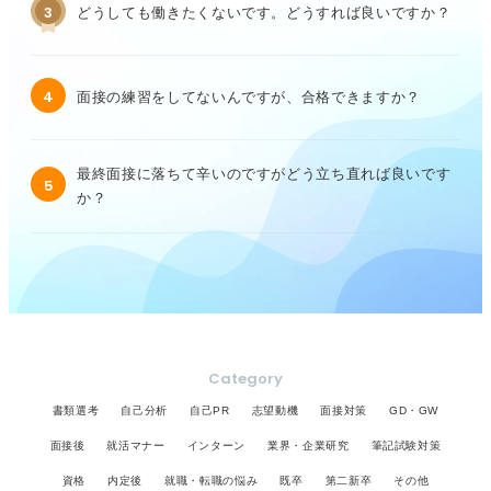
3
どうしても働きたくないです。どうすれば良いですか？
4
面接の練習をしてないんですが、合格できますか？
最終面接に落ちて辛いのですがどう立ち直れば良いです
5
か？
Category
書類選考
自己分析
自己PR
志望動機
面接対策
GD・GW
面接後
就活マナー
インターン
業界・企業研究
筆記試験対策
資格
内定後
就職・転職の悩み
既卒
第二新卒
その他