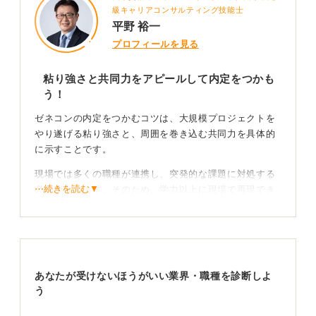
級キャリアコンサルティング技能士
平野 裕一
プロフィールを見る
粘り強さと共同力をアピールして内定をつかも
う！
ゼネコンの内定をつかむコツは、大規模プロジェクトを
やり遂げる粘り強さと、周囲を巻き込む共同力を具体的
に示すことです。
現場では多くの職種が連携し、突発的な課題に対処する
⋯続きを読む▼
必要があります。そのため、学力以上に現場で再現でき
る力が重視されるのです。
困難を乗り越えた経験が現場にどう活きるかを伝え
よう
あなたが受けないほうがいい業界・職種を診断しよ
面接では単に街づくりに興味があると伝えるだけでな
う
く、企業の施工実績や理念に触れ、自分のどの経験が役