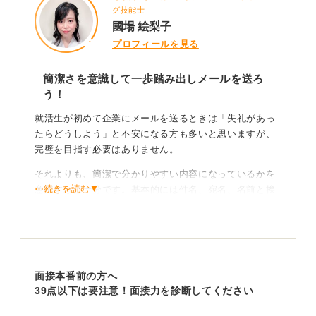
グ技能士
國場 絵梨子
プロフィールを見る
簡潔さを意識して一歩踏み出しメールを送ろ
う！
就活生が初めて企業にメールを送るときは「失礼があっ
たらどうしよう」と不安になる方も多いと思いますが、
完璧を目指す必要はありません。
それよりも、簡潔で分かりやすい内容になっているかを
⋯続きを読む▼
意識すれば十分です。基本的には件名、宛名、名前と挨
拶、結び、署名の5点が揃っていれば、失礼になることは
ないと思います。
件名は、説明会についてのご連絡などにしておくと安心
です。本文では最初に大学名と氏名を名乗り、その後に
面接本番前の方へ
用件を簡単に書くという流れで問題ありません。
39点以下は要注意！面接力を診断してください
就活生の場合は必要以上にへりくだった表現や長い前置