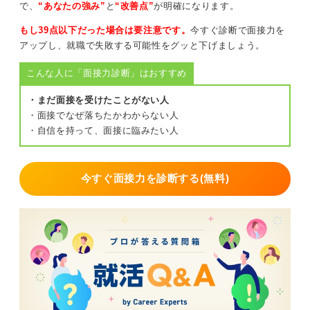
で、
“あなたの強み”
と
“改善点”
が明確になります。
ご連絡しました。」
もし39点以下だった場合は要注意です。
今すぐ診断で面接力を
（本文）簡潔に事実＋感謝または依頼
アップし、就職で失敗する可能性をグッと下げましょう。
例：「この度は、面接日程のご連絡をいただき、誠にあ
りがとうございます。ご提示いただきました日程のなか
こんな人に「面接力診断」はおすすめ
で、下記の日程にてお伺い可能です。 ・〇月〇日（〇）
〇時」
・まだ面接を受けたことがない人
・面接でなぜ落ちたかわからない人
（結び）
・自信を持って、面接に臨みたい人
例：「お忙しいところ恐れ入りますが、よろしくお願い
いたします。」
（署名）
今すぐ面接力を診断する(無料)
例：〇〇大学／〇〇学部〇〇学科／氏名／電話番号／メ
ールアドレス
完璧よりも一歩踏み出す経験を積み重ねよう
「丁寧すぎるだろうか？ 」と思うかもしれませんが、就
活では問題ありません。短すぎると感じても、要件が伝
わっていればOKです。