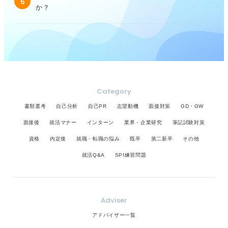
5
か？
Category
書類選考
自己分析
自己PR
志望動機
面接対策
GD・GW
面接後
就活マナー
インターン
業界・企業研究
筆記試験対策
資格
内定後
就職・転職の悩み
既卒
第二新卒
その他
就活Q&A
SPI練習問題
Adviser
アドバイザー一覧