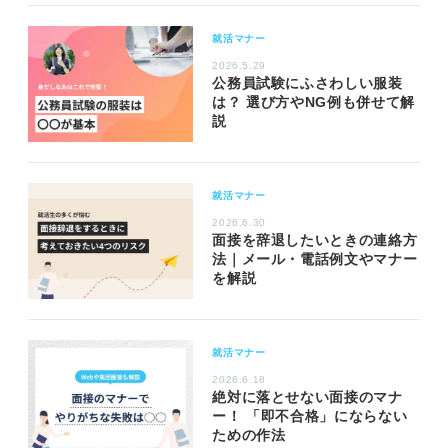
就活マナー
2026.5.29
公務員試験にふさわしい服装
は？ 選び方やNG例も併せて解
説
就活マナー
2026.6.30
面接を辞退したいときの連絡方
法｜メール・電話例文やマナー
を解説
就活マナー
2026.6.18
絶対に落とせない面接のマナ
ー！ 「即不合格」にならない
ための作法