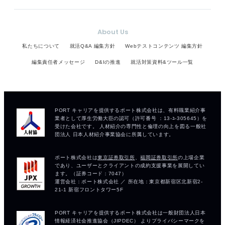
About Us
私たちについて
就活Q&A 編集方針
Webテストコンテンツ 編集方針
編集責任者メッセージ
D&Iの推進
就活対策資料&ツール一覧