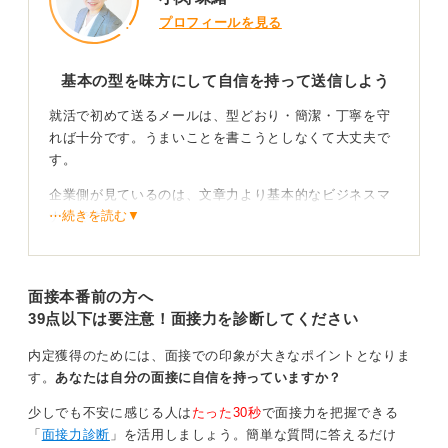
プロフィールを見る
基本の型を味方にして自信を持って送信しよう
就活で初めて送るメールは、型どおり・簡潔・丁寧を守
れば十分です。うまいことを書こうとしなくて大丈夫で
す。
企業側が見ているのは、文章力より基本的なビジネスマ
⋯続きを読む▼
ナーです。
基本的な構成は以下です。
（件名）用件が一目でわかるように
面接本番前の方へ
例：「会社説明会参加のお礼（〇〇大学・氏名）」「面
39点以下は要注意！面接力を診断してください
接日程のご連絡（氏名）」
内定獲得のためには、面接での印象が大きなポイントとなりま
（宛名）
す。
あなたは自分の面接に自信を持っていますか？
例：「株式会社〇〇 人事部 〇〇様」
少しでも不安に感じる人は
たった30秒
で面接力を把握できる
（名乗り＋用件）最初に要件を伝える
「
面接力診断
」を活用しましょう。簡単な質問に答えるだけ
例：「〇〇大学〇年の〇〇と申します。本日は〜の件で