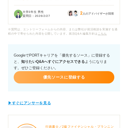
周囲の友人は自然に書けているようで、自分だけ書き方
に自信がなく焦っています。テンプレを見ても、自分の
大学3年生 男性
2
状況に合わせてどこを変えれば良いのか判断できず時間
人のアドバイザーが回答
質問日：
2026/2/27
ばかり過ぎてしまいます。
※質問は、エントリーフォームからの内容、または弊社が就活相談を実施する過
就活で初めて企業にメールを送る場合、どんな構成でど
程の中で寄せられた内容を公開しています。就活Q&A 編集方針は
こちら
こまで丁寧に書けば良いのでしょうか？ 基本のマナーや
押さえるべきポイントについて、具体的なアドバイスを
いただきたいです。
GoogleでPORTキャリアを「優先するソース」に登録する
と、
知りたいQ&Aへすぐにアクセスできる
ようになりま
す。ぜひご登録ください。
優先ソースに登録する
▶すぐにアンサーを見る
行政書士／2級ファイナンシャル・プランニン