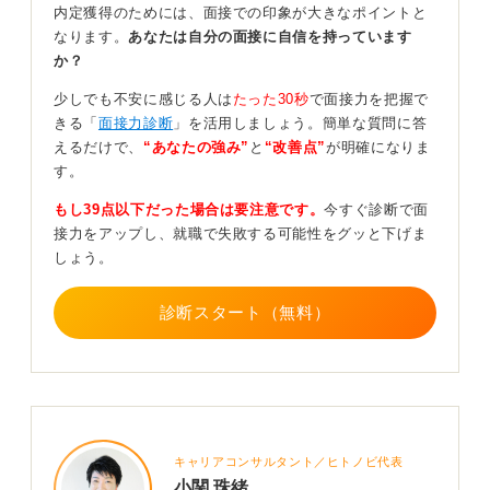
きを入れなくても、丁寧語を使っていれば失礼に受け取
内定獲得のためには、面接での印象が大きなポイントと
られることはほとんどないと思います。
なります。
あなたは自分の面接に自信を持っています
か？
読みやすさと最終確認で相手の信頼を勝ち取ろう
少しでも不安に感じる人は
たった30秒
で面接力を把握で
きる「
面接力診断
」を活用しましょう。簡単な質問に答
テンプレートはそのまま丸写しするというよりは型とし
えるだけで、
“あなたの強み”
と
“改善点”
が明確になりま
て使い、日付や内容だけを自分の状況に合わせて調整す
す。
れば十分です。
もし39点以下だった場合は要注意です。
今すぐ診断で面
一番大切なことは、相手にとって読みやすいかどうかで
接力をアップし、就職で失敗する可能性をグッと下げま
す。送信前に誤字脱字と宛先を一度確認できていれば、
しょう。
あとはあまり悩まなくても大丈夫です。
最初は誰でも緊張しますが、実際に何通か送ってみると
診断スタート（無料）
自然と慣れてくると思いますよ。
0
キャリアコンサルタント／ヒトノビ代表
小関 珠緒