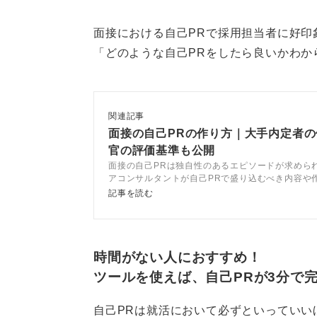
面接における自己PRで採用担当者に好印
「どのような自己PRをしたら良いかわか
関連記事
面接の自己PRの作り方｜大手内定者
官の評価基準も公開
面接の自己PRは独自性のあるエピソードが求めら
アコンサルタントが自己PRで盛り込むべき内容や
と解説。記事を参考に独自性のある自己PRを作成
記事を読む
差別化して面接を突破しましょう。
時間がない人におすすめ！
ツールを使えば、自己PRが3分で
自己PRは就活において必ずといっていい