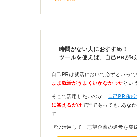
見知らぬ土地で一人で決断し行動し
応力に通じるものがあります。
あなたの主体性をしっかりと伝えて
困難を乗り越えたエピソード
時間がない人におすすめ！
ツールを使えば、自己PRが3
構成はまず自己PRを述べ、次に一
乗り越えたかのエピソードを話しま
自己PRは就活において必ずといっ
次にそこから得た学びを具体的に伝
まま就活がうまくいかなかった
とい
たとえば未知の状況を楽しむ挑戦心
そこで活用したいのが「
自己PR作成
どう活きるか具体的に話すとよいで
に答えるだけ
で誰であっても,
あなた
す。
最後にあらためて結論を繰り返しま
決力が面接官に正しく伝わり、好印
ぜひ活用して、志望企業の選考を突