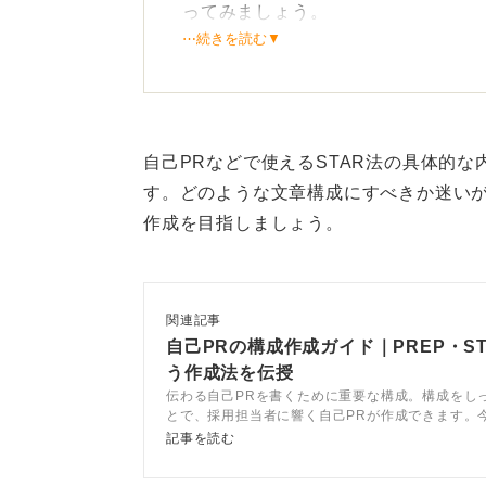
ってみましょう。
⋯続きを読む▼
一人で考え、決断し、行動したプロ
そのものです。予定外の出来事にど
あります。
自己PRなどで使えるSTAR法の具体的
不測の事態への対応力をビジ
す。どのような文章構成にすべきか迷い
作成を目指しましょう。
自己PRでは一人旅に挑戦した理由
学びや行動の変化の視点でエピソー
不測の事態への対応力は、ビジネス
関連記事
自己PRの構成作成ガイド｜PREP・S
あなたの主体性とたくましさを、具
う作成法を伝授
ください。
伝わる自己PRを書くために重要な構成。構成をし
とで、採用担当者に響く自己PRが作成できます。
み立て方からエピソードの書き方、さらに自己PR
記事を読む
コツまで幅広く解説しています。最後には例文も豊
0
います。