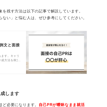
象を残す方法は以下の記事で解説しています。
らない」と悩む人は、ぜひ参考にしてください。
の例文と面接
れます。キャリ
作成方法を例文
し、他の学生と
完成します
ほど必要になります。
自己PRが曖昧なまま就活