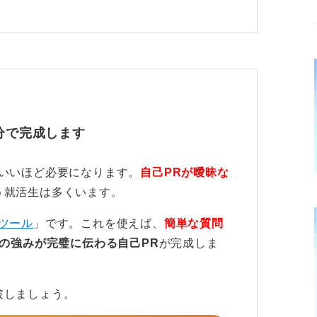
てきた経験は、ビジネスにおける自律性や適
いきましょう。
を添えて働く姿をイメージさせよう
分で完成します
人旅のきっかけや苦労したこと、それをどう
す。
ていいほど必要になります。
自己PRが曖昧な
え、仕事でどう生かせるかを述べましょう。
う就活生は多くいます。
や、トラブルへの対応力などが仕事の場面で
ツール
」です。これを使えば、
簡単な質問
しょう。
の強みが完璧に伝わる自己PR
が完成しま
す。この話し方ならあなたの行動力や問題解
象を与えられますよ！
破しましょう。