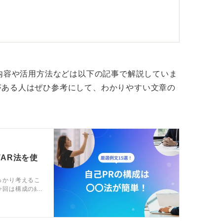
セスは、自律して働く社会人に求められる力
う対応したのか、といった経験にこそ価値が
な内容や活用方法などは以下の記事で解説していま
ネスの強みにしよう
がある人はぜひ参考にして、わかりやすい文章の
、トラブルへの具体的な対応、経験から得た
ドを整理するのがおすすめです。
の場でも大きな武器になります。
TAR法を使
体的なエピソードでしっかり面接官に届けて
っかり考えるこ
今回は構成の組
を魅力的にする
富に紹介して