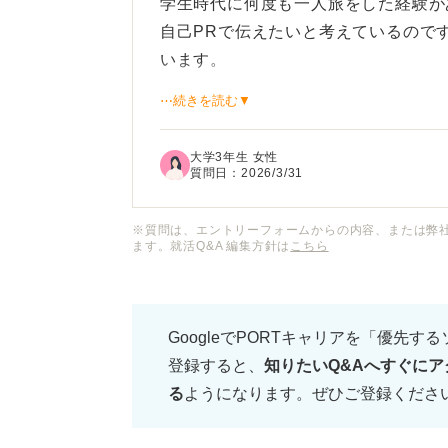
学生時代に何度も一人旅をした経験が
自己PRで伝えたいと考えているので
います。
⋯続きを読む▼
ネットで調べると「一人旅はただの遊
い意見もあり、企業側にどのような印
大学3年生 女性
質問日：
2026/3/31
自分なりに苦労したことや成長した実
ジネスの場でも活かせると評価しても
※質問は、エントリーフォームからの内容、または弊
ます。就活Q&A 編集方針は
こちら
単なる「旅行の思い出話」に終わらせ
の構成やコツはあるのでしょうか？
GoogleでPORTキャリアを「優先す
登録すると、
知りたいQ&Aへすぐにア
一人旅を自己PRの題材にする際の注
る
ようになります。ぜひご登録くださ
ための具体的な伝え方についてアドバ