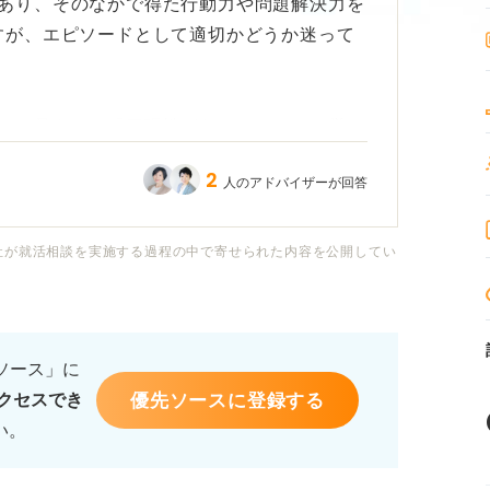
あり、そのなかで得た行動力や問題解決力を
すが、エピソードとして適切かどうか迷って
びに見える」「再現性がない」といった厳し
象を与えるのか不安です。
2
人のアドバイザーが回答
感はあるのですが、それをどう表現すればビ
らえるのかわかりません。
社が就活相談を実施する過程の中で寄せられた内容を公開してい
ず、自分の強みを効果的にアピールするため
るソース」に
優先ソースに登録する
クセスでき
意点や、採用担当者に納得感を持ってもらう
い。
イスをお願いします。