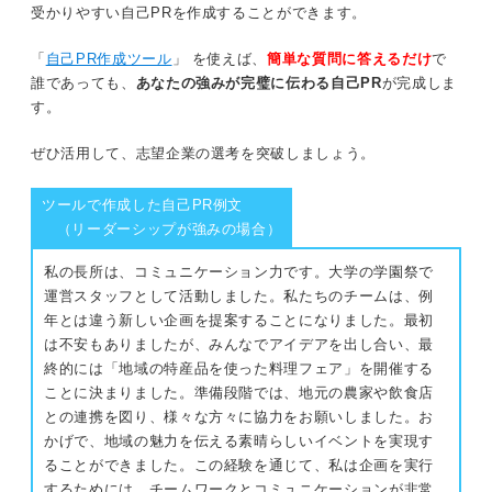
受かりやすい自己PRを作成することができます。
「
自己PR作成ツール
」 を使えば、
簡単な質問に答えるだけ
で
誰であっても、
あなたの強みが完璧に伝わる自己PR
が完成しま
す。
ぜひ活用して、志望企業の選考を突破しましょう。
ツールで作成した自己PR例文
（リーダーシップが強みの場合）
私の長所は、コミュニケーション力です。大学の学園祭で
運営スタッフとして活動しました。私たちのチームは、例
年とは違う新しい企画を提案することになりました。最初
は不安もありましたが、みんなでアイデアを出し合い、最
終的には「地域の特産品を使った料理フェア」を開催する
ことに決まりました。準備段階では、地元の農家や飲食店
との連携を図り、様々な方々に協力をお願いしました。お
かげで、地域の魅力を伝える素晴らしいイベントを実現す
ることができました。この経験を通じて、私は企画を実行
するためには、チームワークとコミュニケーションが非常