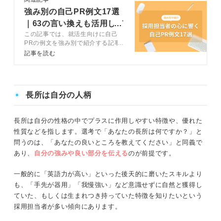
強み別の自己PR例文17選
｜63の言い換えも活用して
この記事では、就活生向けに自己
選考突破
PRの例文を強み別で紹介する記事
です。キャリアコンサルタントの解
記事を読む
説を交えつつ構成の作成方法や書き
方・話し方も解説するので、ぜひ参
考にしてくださいね。
長所は自分の人柄
長所は自分の性格の中でプラスに作用しやすい特徴や、優れた
性質などを指します。選考で「あなたの長所は何ですか？」と
問うのは、「あなたの良いところを教えてください」と同義で
あり、
自分の強みや良い部分を伝える
のが前提です。
一般的に「英語力が高い」といった後天的に磨いたスキルより
も、「手先が器用」「我慢強い」など意識せずに自然と獲得し
ていた、もしくは生まれつき持っていた特徴を知りたいという
採用担当者が多い傾向にあります。