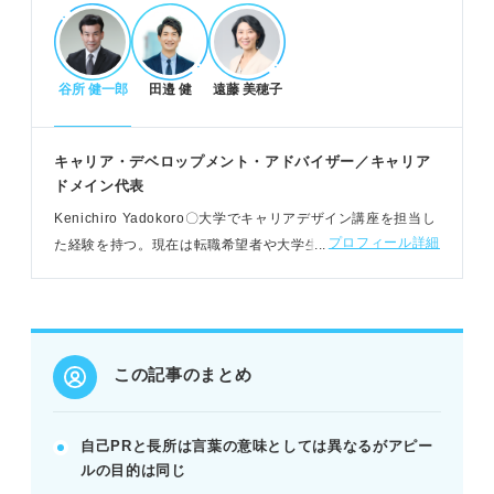
POINT：仕事に直結する強みと社風に合う人間性を
アピール。
谷所 健一郎
田邉 健
遠藤 美穂子
評価されるアピールポイントの選び方と戦略
企業の求める人物像に一致する特性を選ぶ。
キャリア・デベロップメント・アドバイザー／キャリア
長所・短所・自己PR間で矛盾がないか確認する。
ドメイン代表
関連性の強い内容で一貫性を持たせる戦略がある。
Kenichiro Yadokoro〇大学でキャリアデザイン講座を担当し
POINT：自己分析を徹底し、嘘偽りなく強みを見出
プロフィール詳細
た経験を持つ。現在は転職希望者や大学生向けの個別支援、
す。
転職者向けのセミナー、採用担当者向けのセミナーのほか、
書籍の執筆をおこなう
自己PRと長所の効果的な伝え方と例文活用
自己PRはPREP法で仕事への再現性まで伝える。
この記事のまとめ
長所は短所とセットでコンパクトにまとめる。
エピソードは状況や時期をずらしガクチカと差別
化。
自己PRと長所は言葉の意味としては異なるがアピー
ルの目的は同じ
例：協調性（自己PR）と優しい（長所）で一貫性を