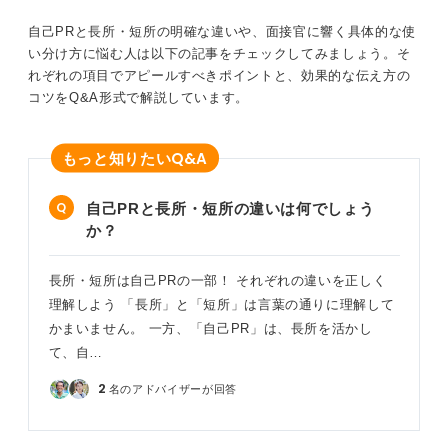
ているので、長所がわからない人は
参考にしましょう。
自己PRと長所・短所の明確な違いや、面接官に響く具体的な使
い分け方に悩む人は以下の記事をチェックしてみましょう。そ
れぞれの項目でアピールすべきポイントと、効果的な伝え方の
コツをQ&A形式で解説しています。
Q&A
もっと知りたい
自己PRと長所・短所の違いは何でしょう
か？
長所・短所は自己PRの一部！ それぞれの違いを正しく
理解しよう 「長所」と「短所」は言葉の通りに理解して
かまいません。 一方、「自己PR」は、長所を活かし
て、自…
2
名のアドバイザーが回答