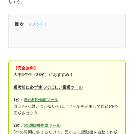
しょう。
目次
自己PRと長所の違いは？ 切り離さずにセットで考
えるのがコツ
似て非なるもの！？ 言葉の意味から自己PRと長所
の違いを理解しよう
【完全無料】
大学3年生（28卒）におすすめ！
自己PRは自分の売り込み
選考前に必ず使ってほしい厳選ツール
長所は自分の人柄
1位：
自己PR作成ツール
どちらも一緒に働きたいと思わせるのがゴ
自己PRが思いつかない人は、ツールを活用して自己PRを
ール
完成させよう
アピール力を底上げするために自己PRと長所はセ
2位：
志望動機作成ツール
ットで考えよう
5つの質問に答えるだけで、受かる志望動機を自動で作成