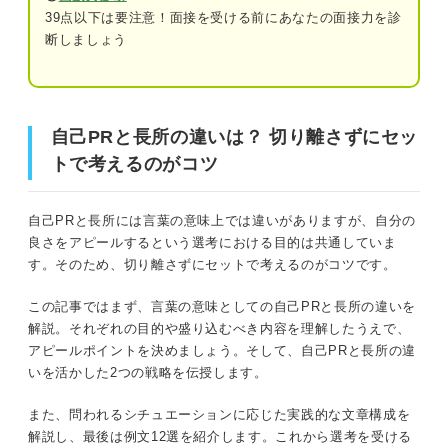
さらにアピール力向上！ 自己PRと長所を最大限ア
39点以下は要注意！面接を受ける前にあなたの面接力を診
ピールするコツ
断しましょう
状況や時期が離れたエピソードにする
自己PRと長所の違いは？ 切り離さずにセットで考えるの
がコツ
ガクチカとも内容を差別化する
自己PRと長所の違いは？ 切り離さずにセッ
似て非なるもの！？ 言葉の意味から自己PRと長所の違い
伝え方を押さえよう！ 自己PRと長所の文章構成の
トで考えるのがコツ
を理解しよう
違い
自己PRはPREP法でしっかりと伝える
自己PRは自分の売り込み
自己PRと長所には言葉の意味上では違いがありますが、自分の
良さをアピールするという選考における目的は共通していま
長所はコンパクトにまとめる
長所は自分の人柄
す。そのため、切り離さずにセットで考えるのがコツです。
どちらも一緒に働きたいと思わせるのがゴール
自己PRと長所の例文：関連した特性をアピールす
この記事ではまず、言葉の意味としての自己PRと長所の違いを
る場合
解説。それぞれの目的や盛り込むべき内容を理解したうえで、
アピールポイントを決めましょう。そして、自己PRと長所の違
アピール力を底上げするために自己PRと長所はセットで
協調性（自己PR）×優しい（長所）
いを活かした2つの戦略を伝授します。
考えよう
積極性（自己PR）×明るい（長所）
また、問われるシチュエーションに応じた実践的な文章構成を
自己PRと長所のアピールポイントを決めるうえで外せな
正確性（自己PR）×几帳面（長所）
解説し、最後は例文12選を紹介します。これから選考を受ける