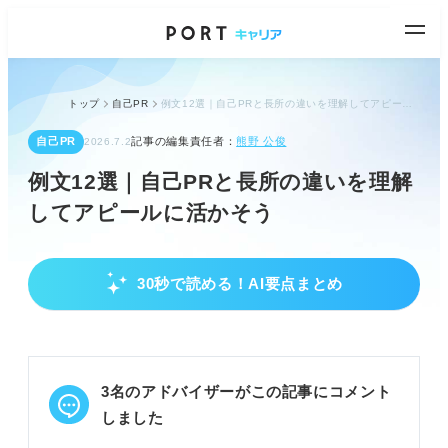
トップ
自己PR
例文12選｜自己PRと長所の違いを理解してアピールに活かそう
自己PR
記事の編集責任者：
熊野 公俊
2026.7.2
例文12選｜自己PRと長所の違いを理解
してアピールに活かそう
30秒で読める！AI要点まとめ
自己PRと長所の違いを理解しセットで考えよう
自己PRは「企業への売り込み」、長所は「人柄」を
伝える。
どちらも企業に「一緒に働きたい」と思わせるのが
3名のアドバイザーがこの記事にコメント
ゴール。
言葉の意味は違えど、選考ではセットで考えるのが
しました
コツ。