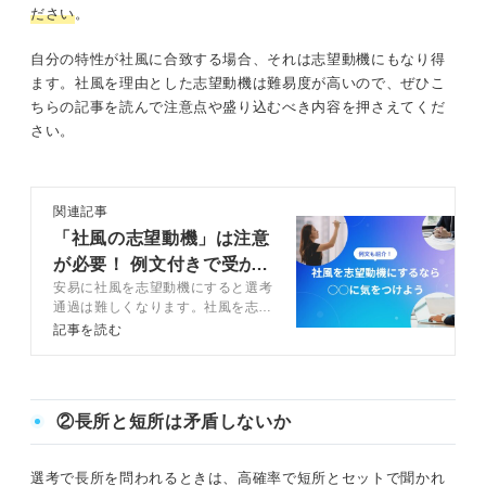
ださい
。
自分の特性が社風に合致する場合、それは志望動機にもなり得
ます。社風を理由とした志望動機は難易度が高いので、ぜひこ
ちらの記事を読んで注意点や盛り込むべき内容を押さえてくだ
さい。
関連記事
「社風の志望動機」は注意
が必要！ 例文付きで受か
安易に社風を志望動機にすると選考
るコツを伝授
通過は難しくなります。社風を志望
動機とするメリットを理解し、盛り
記事を読む
込むべき内容を押さえて志望動機を
作成しましょう。キャリアコンサル
タント監修の例文も紹介するので参
考にしてください。
②長所と短所は矛盾しないか
選考で長所を問われるときは、高確率で短所とセットで聞かれ