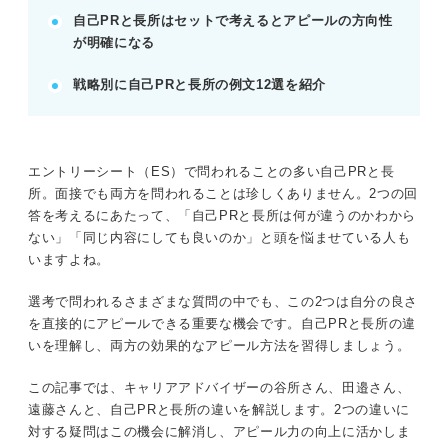
出す。
自己PRと長所はセットで考えるとアピールの方向性
が明確になる
記事の該当箇所を見る
戦略別に自己PRと長所の例文12選を紹介
自己PRと長所の違いは？ 切り離さずにセット
で考えるのがコツ
似て非なるもの！？ 言葉の意味から自己PRと
長所の違いを理解しよう
エントリーシート（ES）で問われることの多い自己PRと長
アピール力を底上げするために自己PRと長所
所。面接でも両方を問われることは珍しくありません。2つの回
はセットで考えよう
答を考えるにあたって、「自己PRと長所は何が違うのかわから
自己PRと長所のアピールポイントを決めるう
ない」「同じ内容にしても良いのか」と頭を悩ませている人も
えで外せない4つの条件
いますよね。
選考で問われるさまざまな質問の中でも、この2つは自分の良さ
※AIの特性上、間違いが含まれている場合があります。記事本文
を直接的にアピールできる重要な機会です。自己PRと長所の違
と併せてご確認ください。
いを理解し、両方の効果的なアピール方法を習得しましょう。
この記事では、キャリアアドバイザーの谷所さん、田邉さん、
遠藤さんと、自己PRと長所の違いを解説します。2つの違いに
対する疑問はこの機会に解消し、アピール力の向上に活かしま