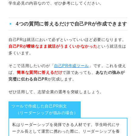
い4つの条件
学生必見の内容なので、ぜひ参考にしてください。
自己PRと長所の例文：異なる特性をアピールする
①企業の社風や求める人物像に一致しているか
場合
4つの質問に答えるだけで自己PRが作成できます
②長所と短所は矛盾しないか
好奇心旺盛（自己PR）×真面目（長所）
自己PRは就活において必ずといっていいほど必要になります。
責任感（自己PR）×度胸がある（長所）
③短所と自己PRが矛盾しないか
自己PRが曖昧なまま就活がうまくいかなかった
という就活生は
忍耐力（自己PR）×アクティブ（長所）
多くいます。
④自己分析に基づいているか
そこで活用したいのが「
自己PR作成ツール
」です。これを使え
自己PRと長所の違いを活かして自分の良さを最大
自己PRと長所に違いを出してアピール力を強める2つの戦
ば、
簡単な質問に答えるだけ
で誰であっても、
あなたの強みが
限アピールしよう
略
完璧に伝わる自己PR
が完成します。
①関連性が強い内容にしてイメージに一貫性を持たせる
ぜひ活用して、志望企業の選考を突破しましょう。
②異なる内容にして複数の良さをアピールする
ツールで作成した自己PR例文
（リーダーシップが強みの場合）
さらにアピール力向上！ 自己PRと長所を最大限アピール
私はリーダーシップを発揮できる人材です。学生時代にサ
するコツ
ークル長として運営に携わった際に、リーダーシップを養