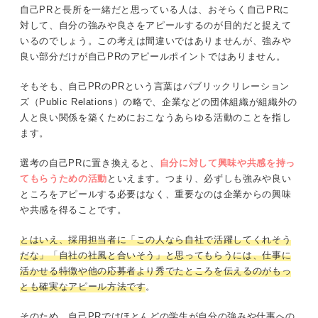
自己PRと長所を一緒だと思っている人は、おそらく自己PRに
対して、自分の強みや良さをアピールするのが目的だと捉えて
いるのでしょう。この考えは間違いではありませんが、強みや
良い部分だけが自己PRのアピールポイントではありません。
そもそも、自己PRのPRという言葉はパブリックリレーション
ズ（Public Relations）の略で、企業などの団体組織が組織外の
人と良い関係を築くためにおこなうあらゆる活動のことを指し
ます。
選考の自己PRに置き換えると、
自分に対して興味や共感を持っ
てもらうための活動
といえます。つまり、必ずしも強みや良い
ところをアピールする必要はなく、重要なのは企業からの興味
や共感を得ることです。
とはいえ、採用担当者に「この人なら自社で活躍してくれそう
だな」「自社の社風と合いそう」と思ってもらうには、仕事に
活かせる特徴や他の応募者より秀でたところを伝えるのがもっ
とも確実なアピール方法です
。
そのため、自己PRではほとんどの学生が自分の強みや仕事への