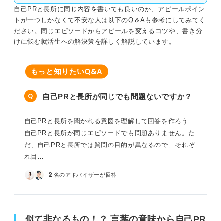
自己PRと長所に同じ内容を書いても良いのか、アピールポイン
好奇心旺盛（自己PR）×真面目（長所）
トが一つしかなくて不安な人は以下のQ＆Aも参考にしてみてく
ださい。同じエピソードからアピールを変えるコツや、書き分
責任感（自己PR）×度胸がある（長所）
けに悩む就活生への解決策を詳しく解説しています。
忍耐力（自己PR）×アクティブ（長所）
Q&A
もっと知りたい
自己PRと長所の違いを活かして自分の良さを最大限アピ
自己PRと長所が同じでも問題ないですか？
ールしよう
自己PRと長所を聞かれる意図を理解して回答を作ろう
自己PRと長所が同じエピソードでも問題ありません。た
だ、自己PRと長所では質問の目的が異なるので、それぞ
れ目…
2
名のアドバイザーが回答
似て非なるもの！？ 言葉の意味から自己PR