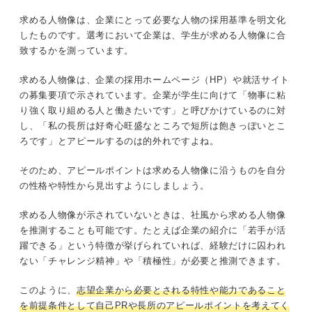
求める人物像は、企業にとって必要な人物の採用基準を明文化
したものです。選考において企業は、学生が求める人物像に合
致するかを測っています。
求める人物像は、企業の採用ホームページ（HP）や就活サイト
の募集要項で示されています。企業が学生に向けて「物事に粘
り強く取り組める人と働きたいです」と呼びかけているのに対
し、「私の長所は好奇心旺盛なところで短所は飽きっぽいとこ
ろです」とアピールするのは的外れですよね。
そのため、アピールポイントは求める人物像に沿うものを自分
の性格や特性から見出すようにしましょう。
求める人物像が示されていないときは、社風から求める人物像
を推測することも可能です。たとえば企業の紹介に「若手が活
躍できる」という特徴が挙げられていれば、経験だけに囚われ
ない「チャレンジ精神」や「積極性」が必要と推測できます。
このように、
志望企業から必要とされる特性や能力であること
を前提条件として自己PRや長所のアピールポイントを考えてく