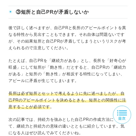
③短所と自己PRが矛盾しないか
後で詳しく述べますが、自己PRと長所のアピールポイントを異
なる特性から見出すこともできます。それ自体は問題ないです
が、その結果短所と自己PRが矛盾してしまうというリスクが考
えられるので注意してください。
たとえば、自己PRを「継続力がある」とし、長所を「好奇心が
旺盛」にして短所が「飽き性」だとすると、自己PRの「継続力
がある」と短所の「飽き性」が相反する特性になってしまい、
アピールに矛盾が生じてしまいます。
長所は必ず短所とセットで考えるように先に述べましたが、自
己PRのアピールポイントを決めるときも、短所との関係性に注
意することが必須です
。
次の記事では、持続力を強みとした自己PRの作成方法につい
て、継続力と持続力の意味の違いとともに紹介しています。気
になる人はぜひ読んでみてくださいね。