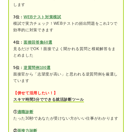
します
自己PRと長所のアピールポイントを決めるうえで
外せない4つの条件
3位：
WEBテスト対策模試
①企業の社風や求める人物像に一致してい
模試で実力チェック！WEBテストの頻出問題をこれ1つで
るか
効率的に対策できます
②長所と短所は矛盾しないか
4位：
面接回答集60選
見るだけでOK！面接でよく聞かれる質問と模範解答をま
③短所と自己PRが矛盾しないか
とめました
④自己分析に基づいているか
5位：
逆質問例100選
面接官から「志望度が高い」と思われる逆質問例を厳選し
自己PRと長所に違いを出してアピール力を強める2
ています
つの戦略
【併せて活用したい！】
①関連性が強い内容にしてイメージに一貫
スキマ時間3分でできる就活診断ツール
性を持たせる
①
適職診断
②異なる内容にして複数の良さをアピール
たった30秒であなたが受けない方がいい仕事がわかります
する
②
面接力診断