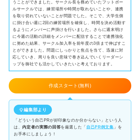
うことができました。サークル長を務めていたフットボー
状況や時期が離れたエピソードにする
ルサークルでは、練習場所や時間が取れないことや、連携
を取り切れていないことが問題でした。そこで、大学生側
ガクチカとも内容を差別化する
に掛け合い週に2回の練習場所を確保し、時間を決め活動す
るようにメンバーに声掛けを行いました。さらに週末明け
伝え方を押さえよう！ 自己PRと長所の文章構成の違い
に今週の活動の詳細をメンバーに配信することで連携強化
に努めた結果、サークル加入率を前年度の3倍まで伸ばすこ
自己PRはPREP法でしっかりと伝える
とができました。問題にしっかりと焦点を当て、迅速に対
応していき、周りを良い意味で巻き込んでいくリーダーシ
長所はコンパクトにまとめる
ップを御社でも活かしていきたいと考えております。
自己PRと長所の例文：関連した特性をアピールする場合
作成スタート(無料)
協調性（自己PR）×優しい（長所）
積極性（自己PR）×明るい（長所）
編集部より
「どういう自己PRが好印象なのか分からない」という人
正確性（自己PR）×几帳面（長所）
は、
内定者の実際の回答
を厳選した「
自己PR例文集
」を
お手本にしましょう！
自己PRと長所の例文：異なる特性をアピールする場合