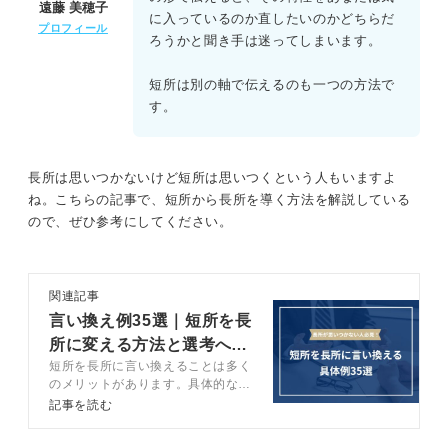
遠藤 美穂子
に入っているのか直したいのかどちらだ
プロフィール
ろうかと聞き手は迷ってしまいます。
短所は別の軸で伝えるのも一つの方法で
す。
長所は思いつかないけど短所は思いつくという人もいますよ
ね。こちらの記事で、短所から長所を導く方法を解説している
ので、ぜひ参考にしてください。
関連記事
言い換え例35選｜短所を長
所に変える方法と選考への
短所を長所に言い換えることは多く
役立て方を解説
のメリットがあります。具体的なメ
リットや言い換える方法などをキャ
記事を読む
リアコンサルタントが解説します。
短所を長所に言い換える例も紹介し