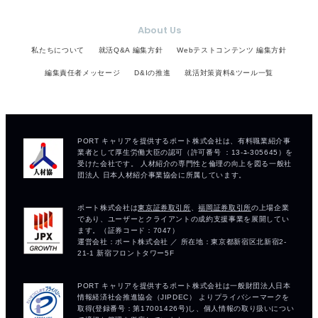
About Us
私たちについて
就活Q&A 編集方針
Webテストコンテンツ 編集方針
編集責任者メッセージ
D&Iの推進
就活対策資料&ツール一覧