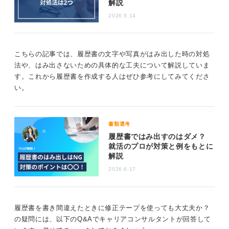
解説
2026.5.14
こうした手間を惜しまず完遂する粘り強さが、ビジネス
における信頼を築く基盤となります。
このくらいという妥協を排し、最善の状態の書類を届け
こちらの記事では、履歴書の文字や写真がはみ出した時の対処
てください。 細部へのこだわりが、採用担当者にこの人
法や、はみ出さないための具体的な工夫について解説していま
なら安心して任せられるという確信を与え、キャリア形
す。これから履歴書を作成する人はぜひ参考にしてみてくださ
成の第一歩となります。
い。
0
書類選考
履歴書ではみ出すのはダメ？
就活のプロが対策と例をもとに
解説
2026.6.17
履歴書を書き間違えたときに修正テープを使っても大丈夫か？
の疑問には、以下のQ&Aでキャリアコンサルタントが回答して