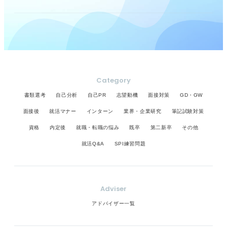
Category
書類選考
自己分析
自己PR
志望動機
面接対策
GD・GW
面接後
就活マナー
インターン
業界・企業研究
筆記試験対策
資格
内定後
就職・転職の悩み
既卒
第二新卒
その他
就活Q&A
SPI練習問題
Adviser
アドバイザー一覧