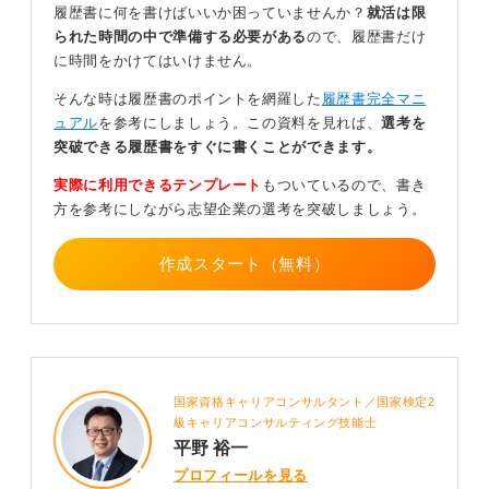
履歴書に何を書けばいいか困っていませんか？
就活は限
にじんだ部分を修正ペンや砂消しゴムで直すと、紙が傷
られた時間の中で準備する必要がある
ので、履歴書だけ
んでかえって汚れが目立ってしまうため控えるようにし
に時間をかけてはいけません。
てください。
そんな時は履歴書のポイントを網羅した
履歴書完全マニ
時間に余裕があるのなら、書き直すことが最も無難であ
ュアル
を参考にしましょう。この資料を見れば、
選考を
り、誠実な印象を与える最善の方法だといえます。
突破できる履歴書をすぐに書くことができます。
速乾性のペンを使う、あるいは手の下にティッシュペー
実際に利用できるテンプレート
もついているので、書き
パーを敷くなどの対策を講じて、清潔感のある書類作成
方を参考にしながら志望企業の選考を突破しましょう。
を心掛けましょう。
0
作成スタート（無料）
国家資格キャリアコンサルタント／国家検定2
級キャリアコンサルティング技能士
平野 裕一
プロフィールを見る