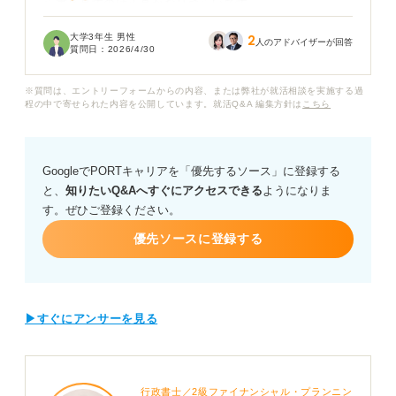
ら書き直すのは正直かなりつらいです。
大学3年生 男性
2
にじみはそこまで大きくなく文字自体は判別できる状態
人のアドバイザーが回答
質問日：
2026/4/30
なのですが、やはりこれくらいでもマナー違反として不
採用の原因になってしまうのでしょうか？
※質問は、エントリーフォームからの内容、または弊社が就活相談を実施する過
程の中で寄せられた内容を公開しています。就活Q&A 編集方針は
こちら
修正ペンや修正テープを使うのがNGなのは知っています
が、にじんだ部分を指でこすって薄くしたり、砂消しゴ
ムで削ったりしてごまかすのはかえって印象を悪くしま
GoogleでPORTキャリアを「優先するソース」に登録する
すか？
と、
知りたいQ&Aへすぐにアクセスできる
ようになりま
す。ぜひご登録ください。
こうした小さなミスの許容範囲や、どうしても書き直す
時間がない場合の応急処置、そして今後「にじみ」を防
優先ソースに登録する
ぐための道具選びのコツについてアドバイスをお願いし
ます。
▶すぐにアンサーを見る
行政書士／2級ファイナンシャル・プランニン