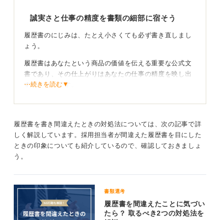
誠実さと仕事の精度を書類の細部に宿そう
履歴書のにじみは、たとえ小さくても必ず書き直しまし
ょう。
履歴書はあなたという商品の価値を伝える重要な公式文
書であり、その仕上がりはあなたの仕事の精度を映し出
⋯続きを読む▼
す鏡だからです。
採用担当者は、にじみを単なるミスではなく確認不足や
仕事に対する丁寧さの欠如ととらえます。
履歴書を書き間違えたときの対処法については、次の記事で詳
不備があるものをそのまま提出する姿勢が、入社後の業
しく解説しています。採用担当者が間違えた履歴書を目にした
務品質を不安視させる要因になります。 修正液の使用も
ときの印象についても紹介しているので、確認しておきましょ
不誠実な印象を与えるため厳禁です。
う。
手間を惜しまず最善の状態で信頼を勝ち取ろう！
書類選考
再発防止には速乾性の高い油性ボールペンを選び、常に
履歴書を間違えたことに気づい
当て紙をして書いた箇所を保護するなどの対策を講じて
たら？ 取るべき2つの対処法を
ください。