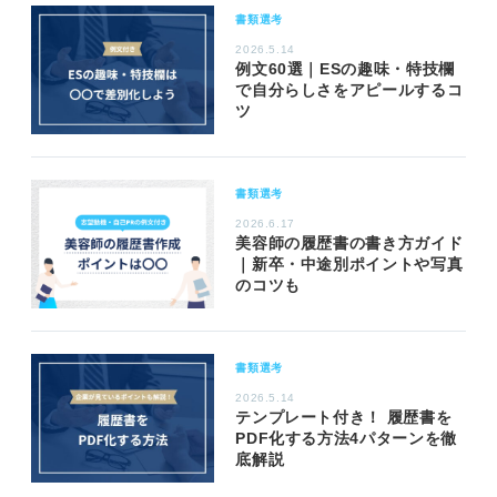
書類選考
2026.5.14
例文60選｜ESの趣味・特技欄
で自分らしさをアピールするコ
ツ
書類選考
2026.6.17
美容師の履歴書の書き方ガイド
｜新卒・中途別ポイントや写真
のコツも
書類選考
2026.5.14
テンプレート付き！ 履歴書を
PDF化する方法4パターンを徹
底解説