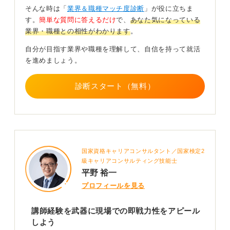
理想論ではない現場に即した強い回答をつくることがで
そんな時は「
業界＆職種マッチ度診断
」が役に立ちま
きるようになります。
す。
簡単な質問に答えるだけ
で、
あなた気になっている
業界・職種との相性がわかります
。
0
自分が目指す業界や職種を理解して、自信を持って就活
を進めましょう。
診断スタート（無料）
国家資格キャリアコンサルタント／国家検定2
級キャリアコンサルティング技能士
平野 裕一
プロフィールを見る
講師経験を武器に現場での即戦力性をアピール
しよう