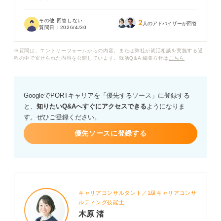
一般企業でいう「契約社員」のようなものだと聞いたこ
とはありますが、常勤講師と非常勤講師で、教員採用試
その他 回答しない
2
験における加点措置や優遇制度にどのような違いがある
人のアドバイザーが回答
質問日：
2026/4/30
のでしょうか？
※質問は、エントリーフォームからの内容、または弊社が就活相談を実施する過
また、講師を経験してから試験に臨むのと、新卒でその
程の中で寄せられた内容を公開しています。就活Q&A 編集方針は
こちら
まま受験するのとでは、合格率や面接での評価に差が出
るのかも気になっています。
GoogleでPORTキャリアを「優先するソース」に登録する
講師をしながら合格を目指す場合、逆に講師としての仕
と、
知りたいQ&Aへすぐにアクセスできる
ようになりま
事が忙しくて勉強時間が確保できなくなるというリスク
す。ぜひご登録ください。
についても教えていただきたいです。
優先ソースに登録する
教員採用試験における講師の定義と種類、そして講師経
験を試験に有利に活かすための戦略についてアドバイス
をお願いします。
キャリアコンサルタント／1級キャリアコンサ
ルティング技能士
木原 渚