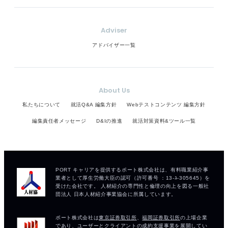
Adviser
アドバイザー一覧
About Us
私たちについて
就活Q&A 編集方針
Webテストコンテンツ 編集方針
編集責任者メッセージ
D&Iの推進
就活対策資料&ツール一覧