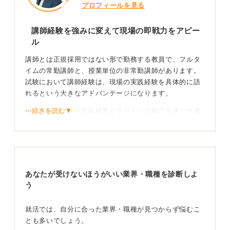
プロフィールを見る
講師経験を強みに変えて現場の即戦力をアピー
ル
講師とは正規採用ではない形で勤務する教員で、フルタ
イムの常勤講師と、授業単位の非常勤講師があります。
試験において講師経験は、現場の実践経験を具体的に語
れるという大きなアドバンテージになります。
⋯続きを読む▼
特に常勤講師は、学級経営や子どもへの対応を通じて適
応力を示せるため、高く評価されやすい傾向にありま
す。
日々の実践を言語化して深い面談回答を目指そう
あなたが受けないほうがいい業界・職種を診断しよ
ただし、講師は業務が多忙で勉強時間の確保が難しいと
う
いうリスクもあります。また、経験があるからこそ回答
の浅さは厳しくチェックされます。
就活では、自分に合った業界・職種が見つからず悩むこ
とも多いでしょう。
日々の業務で得た学びや工夫を言語化しておくことで、