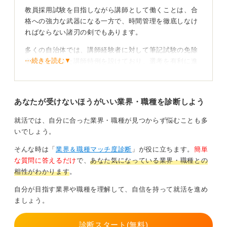
教員採用試験を目指しながら講師として働くことは、合
格への強力な武器になる一方で、時間管理を徹底しなけ
ればならない諸刃の剣でもあります。
多くの自治体では、講師経験者に対して筆記試験の免除
⋯続きを読む▼
や加点といった講師特例を設けており、選考を有利に進
めることが可能です。
また、近年の人物重視の選考において、現場で培った実
あなたが受けないほうがいい業界・職種を診断しよう
践的な対応力や具体的なエピソードは、学生にはない圧
倒的な説得力として評価されます。
就活では、自分に合った業界・職種が見つからず悩むことも多
いでしょう。
自分に合う働き方を選び合格を確実に引き寄せよう
そんな時は「
業界＆職種マッチ度診断
」が役に立ちます。
簡単
働き方の選択については、以下の特徴を理解しておく必
な質問に答えるだけ
で、
あなた気になっている業界・職種との
要があります。
相性がわかります
。
常勤講師：担任業務などを通じて深い指導経験を得られ
自分が目指す業界や職種を理解して、自信を持って就活を進め
る一方、多忙ゆえに試験勉強の時間を確保することが困
ましょう。
難になるリスクがあります。
診断スタート(無料)