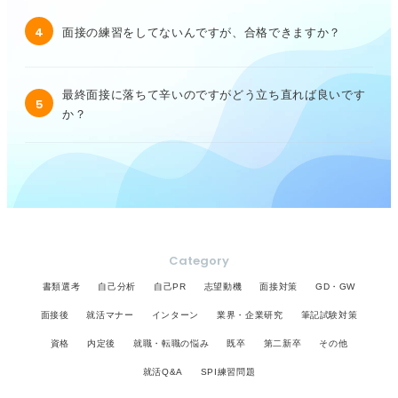
4
面接の練習をしてないんですが、合格できますか？
最終面接に落ちて辛いのですがどう立ち直れば良いです
5
か？
Category
書類選考
自己分析
自己PR
志望動機
面接対策
GD・GW
面接後
就活マナー
インターン
業界・企業研究
筆記試験対策
資格
内定後
就職・転職の悩み
既卒
第二新卒
その他
就活Q&A
SPI練習問題