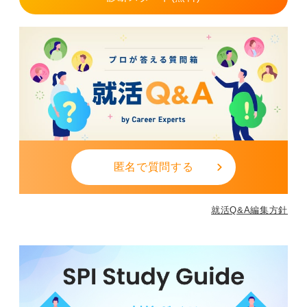
非常勤講師：授業以外の時間を試験対策に充てやすく、
学習時間を確保しながら現場感覚を維持することが可能
です。
自身の筆記力に不安があるなら時間を確保しやすい働き
方を、面接力を高めたいなら現場経験を重視するなど、
状況に合わせた主体的な選択が合格を引き寄せます。講
師経験は、合格後の即戦力性を証明する絶好の機会とな
ります。
0
匿名で質問する
就活Q&A編集方針