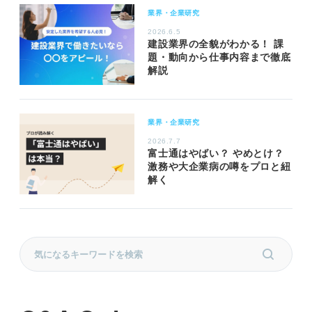
業界・企業研究
2026.6.5
建設業界の全貌がわかる！ 課
題・動向から仕事内容まで徹底
解説
業界・企業研究
2026.7.7
富士通はやばい？ やめとけ？
激務や大企業病の噂をプロと紐
解く