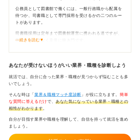
公務員として図書館で働くには、一般行政職から配属を
待つか、司書職として専門採用を受けるかの二つのルー
トがあります。
司書職採用は定年まで図書館運営に携われる道ですが、
⋯続きを読む▼
募集人数が少なく非常に狭き門です。
一般行政職は採用枠が広いものの、数年おきに図書館以
外の部署へ異動する可能性があることを理解しておく必
あなたが受けないほうがいい業界・職種を診断しよう
要があります。
就活では、自分に合った業界・職種が見つからず悩むことも多
公共の使命を軸に熱意を伝えていこう！
いでしょう。
面接では、地域資料の長期的保存や情報アクセスの保障
そんな時は「
業界＆職種マッチ度診断
」が役に立ちます。
簡単
といった、公務員ならではの公共の使命を軸に答えるの
な質問に答えるだけ
で、
あなた気になっている業界・職種との
が効果的です。
相性がわかります
。
各自治体が掲げる読書推進計画などの行政資料を読み込
自分が目指す業界や職種を理解して、自信を持って就活を進め
み、施策の意図を把握する準備を整えましょう。
ましょう。
自治体ごとの採用区分と運営方針を確認し、公共施設と