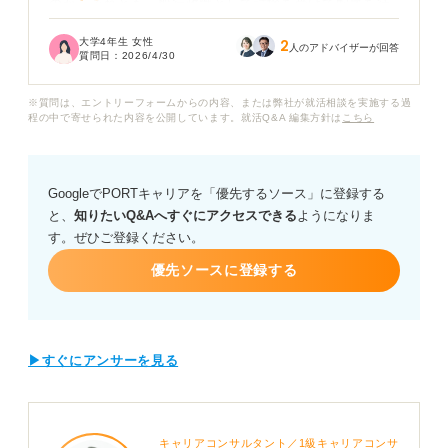
のか、それとも一般行政職として試験を受けて配属を待
つべきなのか、その違いがわかりません。
大学4年生 女性
2
人のアドバイザーが回答
質問日：
2026/4/30
また最近は図書館の運営を民間企業に委託している自治
体も多いと聞き、公務員として図書館業務に長く携わり
※質問は、エントリーフォームからの内容、または弊社が就活相談を実施する過
続けることは現実的に可能なのかという不安もありま
程の中で寄せられた内容を公開しています。就活Q&A 編集方針は
こちら
す。
自治体によっては「司書職」としての専門募集がある場
GoogleでPORTキャリアを「優先するソース」に登録する
合もあれば、数年で異動になる「一般事務」の一部とし
と、
知りたいQ&Aへすぐにアクセスできる
ようになりま
て扱われる場合もあるようですが、それぞれのメリット
す。ぜひご登録ください。
や、試験対策として注力すべきポイントを知りたいで
す。
優先ソースに登録する
公務員図書館員を目指すうえでの自治体選びのコツや、
面接で「なぜ民間ではなく公務員の図書館員なのか」を
問われた際の答え方のヒントについて、アドバイスをお
▶すぐにアンサーを見る
願いします。
キャリアコンサルタント／1級キャリアコンサ