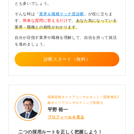
近年は図書館運営を民間企業に委託する自治体も増えて
とも多いでしょう。
おり、公務員として長期的に図書館業務に携われるかど
そんな時は「
業界＆職種マッチ度診断
」が役に立ちま
うかは、自治体選びが重要になります。
す。
簡単な質問に答えるだけ
で、
あなた気になっている
専門職として司書を募集する自治体では、比較的長く図
業界・職種との相性がわかります
。
書館に関われる可能性がありますが、募集人数は少なく
自分が目指す業界や職種を理解して、自信を持って就活
倍率は高めです。
を進めましょう。
一方で一般行政職の場合、数年で異動になることも多
く、図書館専業を希望する人にはミスマッチが生じるこ
診断スタート（無料）
ともあります。
なぜ民間委託ではなく公務員として働きたいのか、自治
体の文化政策を調べたうえで、自分の価値観と結びつけ
て説明できるように準備しましょう。
国家資格キャリアコンサルタント／国家検定2
0
級キャリアコンサルティング技能士
平野 裕一
プロフィールを見る
二つの採用ルートを正しく把握しよう！