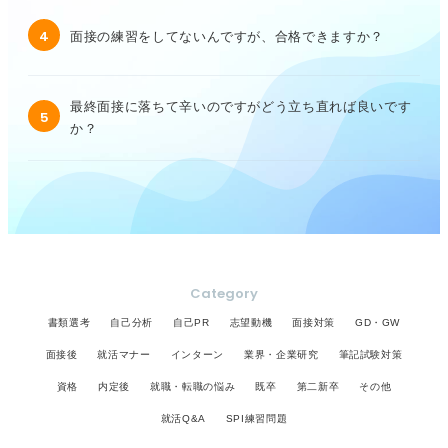
4
面接の練習をしてないんですが、合格できますか？
最終面接に落ちて辛いのですがどう立ち直れば良いです
5
か？
Category
書類選考
自己分析
自己PR
志望動機
面接対策
GD・GW
面接後
就活マナー
インターン
業界・企業研究
筆記試験対策
資格
内定後
就職・転職の悩み
既卒
第二新卒
その他
就活Q&A
SPI練習問題