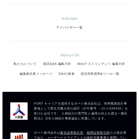
Adviser
アドバイザー一覧
About Us
私たちについて
就活Q&A 編集方針
Webテストコンテンツ 編集方針
編集責任者メッセージ
D&Iの推進
就活対策資料&ツール一覧