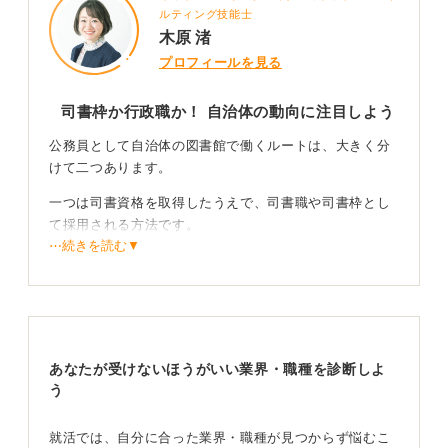
ルティング技能士
木原 渚
プロフィールを見る
司書枠か行政職か！ 自治体の動向に注目しよう
公務員として自治体の図書館で働くルートは、大きく分
けて二つあります。
一つは司書資格を取得したうえで、司書職や司書枠とし
て採用される方法です。
⋯続きを読む▼
もう一つは一般行政職として公務員試験を受け、配属と
して図書館勤務になる方法です。
司書資格を持っていても必ず図書館に配属されるわけで
はなく、自治体の人事方針によって扱いは大きく異なり
ます。
あなたが受けないほうがいい業界・職種を診断しよ
う
民間委託に負けない公務員の意義を語ろう
就活では、自分に合った業界・職種が見つからず悩むこ