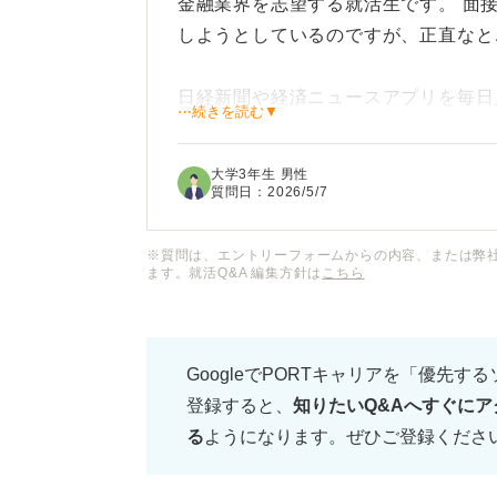
金融業界を志望する就活生です。 面
しようとしているのですが、正直なと
日経新聞や経済ニュースアプリを毎日
⋯続きを読む▼
て理解が追いつかず、ただ文字を眺め
ーン先で得た知識やニュースについて
大学3年生 男性
はないかと焦りを感じてしまいます。
質問日：
2026/5/7
面接で「最近気になったニュースは？
※質問は、エントリーフォームからの内容、または弊
ます。就活Q&A 編集方針は
こちら
深掘りされるのが怖いです。
金融業界の就活において、金融ニュー
GoogleでPORTキャリアを「優先す
要があるのでしょうか？ また、知識
登録すると、
知りたいQ&Aへすぐにア
めの勉強法やコツがあれば教えていた
る
ようになります。ぜひご登録くださ