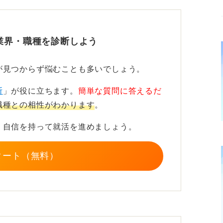
事には毎日ざっと目を通し、現在の世のなか
をつかみましょう。この習慣が、社会の輪郭
業界・職種を診断しよう
よ。
が見つからず悩むことも多いでしょう。
日5分のニュースチェックが深みを生む
断
」が役に立ちます。
簡単な質問に答えるだ
るニュースを一つ選びましょう。そして、そ
職種との相性がわかります
。
意見をセットで準備しておくことが大切で
、自信を持って就活を進めましょう。
いう点に課題を感じました」と、自分の言葉
タート（無料）
にあなたの地頭の良さを印象付けます。
る必要はありません。等身大の言葉で、理解
ば十分に評価されます。
もニュースに触れる習慣をつけておけば、面