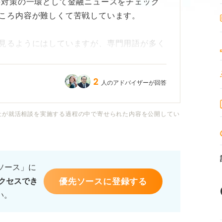
接対策の一環として金融ニュースをチェック
ころ内容が難しくて苦戦しています。
見るようにはしていますが、専門用語が多く
ているだけの状態です。周りの友人はインタ
詳しく話していて、自分だけ知識が浅いので
2
人のアドバイザーが回答
」と聞かれたときに、私の浅い知識で答えて
社が就活相談を実施する過程の中で寄せられた内容を公開してい
スはどのくらいのレベルまで理解しておく必
るソース」に
ゼロからでも効率よくニュースを理解するた
優先ソースに登録する
クセスでき
だきたいです。
い。