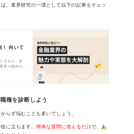
す。
人は、業界研究の一環として以下の記事をチェッ
う活かせるかまで考えをまとめておくと、面
つけ、その背景を深掘りしていく地道な作業
受け答えにつながります。
！ 向いて
けるなら、多
業界の動向や
、キャリアコ
・職種を診断しよう
つからず悩むことも多いでしょう。
が役に立ちます。
簡単な質問に答えるだけ
で、
あ