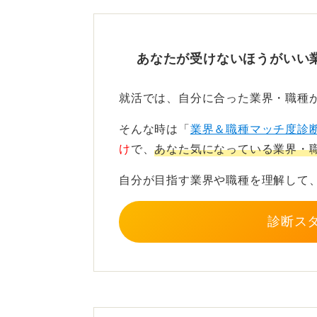
日経新聞の見出しやアプリの主要記
で何が話題になっているかの全体像
あなたが受けないほうがいい
を捉えるための大きな力となります
就活では、自分に合った業界・職種
ちりも積もれば山となる！ 毎
そんな時は「
業界＆職種マッチ度診
まずは、自分が少しでも興味を持て
け
で、
あなた気になっている業界・
れについて自分はどう思うかという
自分が目指す業界や職種を理解して
す。
「私はこの出来事に対して、〇〇と
診断ス
で思考を深めるプロセスが、面接官
難しい専門用語を使おうと背伸びす
した内容と自分の考えを伝えられれ
大学に入りたてのうちから1日5分で