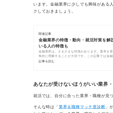
理由とともに整理することが重要で
います。金融業界に少しでも興味がある
クしておきましょう。
さらに、その学びを将来の仕事にど
接で非常に良い印象を残せます。
日経新聞
などで気になるワードを見
関連記事
が、結果として面接での説得力ある
金融業界の特徴・動向・就活対策を解説
いる人の特徴も
金融業界は、さまざまな特徴があります。選考を受
角的に理解することが大切です。この記事では金融
0
業種、職種、金融業界独自の選考対策などについて
記事を読む
ンサルタントと解説します。
あなたが受けないほうがいい業界
就活では、自分に合った業界・職種が見
そんな時は「
業界＆職種マッチ度診断
」