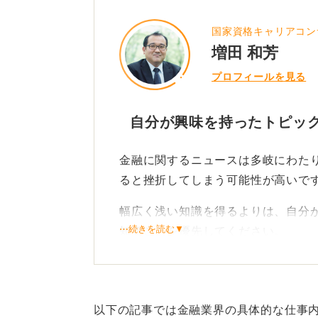
接での受け答えに深みが増し、志望
国家資格キャリアコン
増田 和芳
0
プロフィールを見る
自分が興味を持ったトピッ
金融に関するニュースは多岐にわた
ると挫折してしまう可能性が高いで
幅広く浅い知識を得るよりは、自分
⋯続きを読む▼
知ることを優先してください。
ニュースに対する考えや将来
ニュースの内容を把握するだけでな
以下の記事では金融業界の具体的な仕事