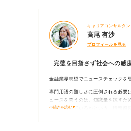
キャリアコンサルタン
高尾 有沙
プロフィールを見る
完璧を目指さず社会への感
金融業界志望でニュースチェックを
専門用語の難しさに圧倒される必要
ュースを問うのは、知識量を試すた
⋯続きを読む▼
テナを張っているかという「情報感
効率よく理解するためのコツは、広
わせることです。