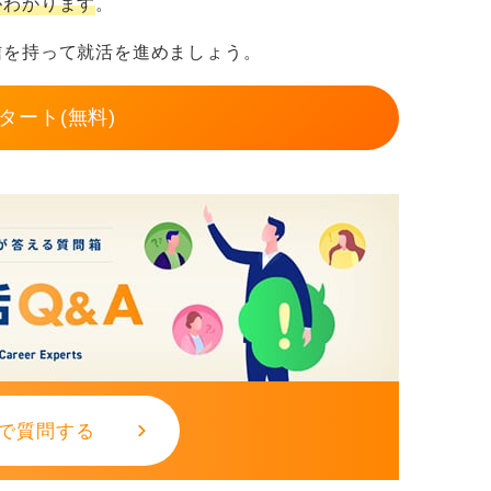
がわかります
。
信を持って就活を進めましょう。
タート(無料)
で質問する