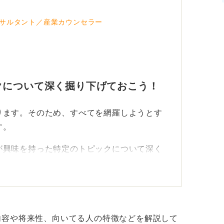
動機にも説得力が生まれるはずですよ。
サルタント／産業カウンセラー
クについて深く掘り下げておこう！
ります。そのため、すべてを網羅しようとす
す。
が興味を持った特定のトピックについて深く
への活かし方まで踏み込めると好印象！
く、その出来事を見て自分はどう感じたかを
内容や将来性、向いてる人の特徴などを解説して