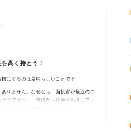
ト
度を高く持とう！
習慣にするのは素晴らしいことです。
はありません。なぜなら、面接官が最近のニ
めだけではなく、普段から社会の動きにアン
度」を確認する目的もあるからです。
く浅い把握と、一つの深い掘り下げを組み合