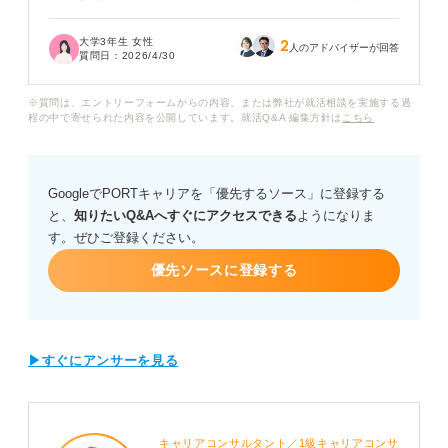
自治体の公務員試験では募集人数が若干名であることも
多く、一方で非正規雇用の求人が目立つ現状を目の当た
大学3年生 女性
2
りにして、努力が報われるのかわからなくなってしまい
人のアドバイザーが回答
質問日：
2026/4/30
ました。司書の就職がこれほどまでに難しいと言われる
のは、なぜなのでしょうか？
※質問は、エントリーフォームからの内容、または弊社が就活相談を実施する過
程の中で寄せられた内容を公開しています。就活Q&A 編集方針は
こちら
またこのような厳しい状況下でも、司書としてキャリア
をスタートさせるために、学生時代に実務経験以外で積
んでおくべきスキルや、就職活動での「戦い方」があれ
GoogleでPORTキャリアを「優先するソース」に登録する
ば知りたいです。
と、
知りたいQ&Aへすぐにアクセスできる
ようになりま
す。ぜひご登録ください。
図書館業界の最新の雇用動向と、限られた正規採用の枠
を勝ち取るために必要な心構えや具体的な準備について
優先ソースに登録する
アドバイスをお願いします。
▶すぐにアンサーを見る
キャリアコンサルタント／1級キャリアコンサ