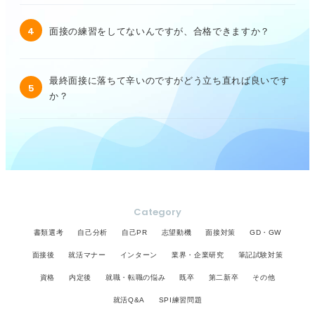
4
面接の練習をしてないんですが、合格できますか？
最終面接に落ちて辛いのですがどう立ち直れば良いです
5
か？
Category
書類選考
自己分析
自己PR
志望動機
面接対策
GD・GW
面接後
就活マナー
インターン
業界・企業研究
筆記試験対策
資格
内定後
就職・転職の悩み
既卒
第二新卒
その他
就活Q&A
SPI練習問題