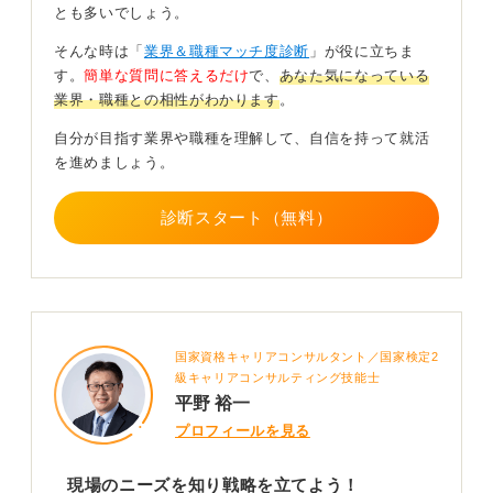
とも多いでしょう。
りません。学生時代から図書館運営や情報発信に主体的
にかかわり、専門性を磨くことが重要です。
そんな時は「
業界＆職種マッチ度診断
」が役に立ちま
す。
簡単な質問に答えるだけ
で、
あなた気になっている
また司書資格だけでなくITスキル、企画力、地域連携力
業界・職種との相性がわかります
。
などを身につけることで、ほかの応募者との差別化が可
能になります。
自分が目指す業界や職種を理解して、自信を持って就活
を進めましょう。
就職活動ではなぜ司書なのか、なぜこの自治体なのかを
深く掘り下げて語れる準備が合否を分けます。
診断スタート（無料）
0
国家資格キャリアコンサルタント／国家検定2
級キャリアコンサルティング技能士
平野 裕一
プロフィールを見る
現場のニーズを知り戦略を立てよう！