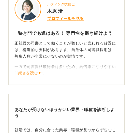
ルティング技能士
木原 渚
プロフィールを見る
狭き門でも道はある！ 専門性を磨き続けよう
正社員の司書として働くことが難しいと言われる背景に
は、構造的な要因があります。自治体の司書職採用は、
募集人数が非常に少ないのが実情です。
一方で司書資格取得者は多いため、高倍率になりやすい
⋯続きを読む▼
傾向にあります。
また民間委託の拡大により、正規公務員としての司書ポ
スト自体が減少しています。その結果非正規雇用が中心
となり、将来に不安を感じる就活生が多くなっている現
状があります。
あなたが受けないほうがいい業界・職種を診断しよ
う
他者と差別化できるプラスアルファを持とう
就活では、自分に合った業界・職種が見つからず悩むこ
しかし正規司書の道が完全に閉ざされているわけではあ