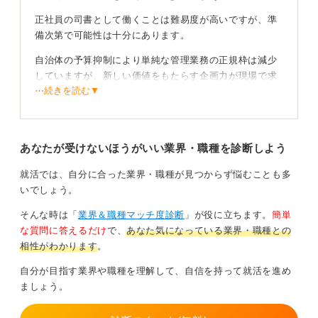
正社員の司書として働くことは難易度が高いですが、準
備次第で可能性は十分にあります。
自治体の予算抑制により単純な管理業務の正規枠は減少
していますが、新しい価値をもたらす企画力が現場で求
⋯続きを読む▼
められています。
デジタル化への対応や地域コミュニティの活性化など、
司書に期待される役割はより高度なものへと変化してい
あなたが受けないほうがいい業界・職種を診断しよう
ます。
就活では、自分に合った業界・職種が見つからず悩むことも多
自分だけの強みを武器に道を切り拓こう
いでしょう。
ITスキルを磨いて電子図書館の運用に精通するなど、実
そんな時は「
業界＆職種マッチ度診断
」が役に立ちます。
簡単
務にプラスアルファの強みを持つことが有効な対策とな
な質問に答えるだけ
で、
あなた気になっている業界・職種との
ります。
相性がわかります
。
イベント企画を通じて利用者を増やす取り組みを実践し
自分が目指す業界や職種を理解して、自信を持って就活を進め
た経験は、高倍率の試験でも強い存在感を放つでしょ
ましょう。
う。