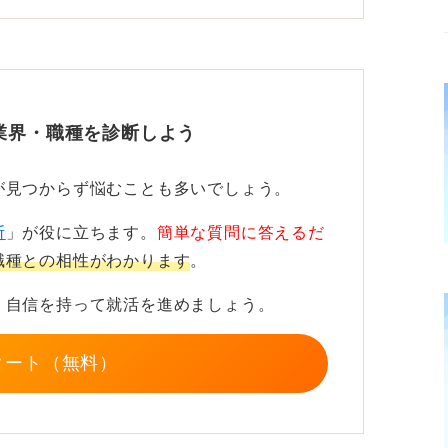
院や大学病院、あるいは都市部の高待遇な施
じてしまうのが現実です。
業界・職種を診断しよう
み取ろう
が見つからず悩むことも多いでしょう。
、少し視野を広げてみてください。クリニッ
など選択肢はたくさんあります。
断
」が役に立ちます。
簡単な質問に答えるだ
職種との相性がわかります
。
すぎず、施設研究を丁寧におこなったうえ
勤への理解はあるかといった柔軟な姿勢を見
、自信を持って就活を進めましょう。
トになります。
タート（無料）