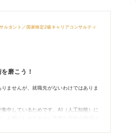
サルタント／国家検定2級キャリアコンサルティ
術を磨こう！
ありませんが、就職先がないわけではありま
集中しているためです。AI（人工知能）に
で、人間にしかできない高度な手技の価値は