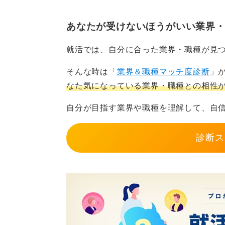
機械に代替されない判断力を
あなたが受けないほうがいい業界
生理機能検査スキルは、経験と技術
就活では、自分に合った業界・職種が見
いです。
そんな時は「
業界＆職種マッチ度診断
」
学生のうちから生理検査への意欲を
なた気になっている業界・職種との相性
ことが差別化になります。
自分が目指す業界や職種を理解して、自
資格があれば安泰という時代ではな
意識を持ってください。
診断ス
0