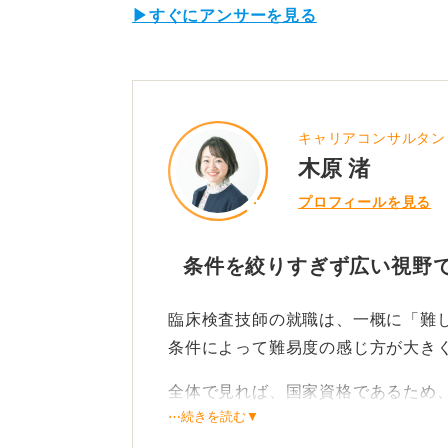
▶すぐにアンサーを見る
キャリアコンサルタン
木原 渚
プロフィールを見る
条件を絞りすぎず広い視野
臨床検査技師の就職は、一概に「難
条件によって難易度の感じ方が大き
全体で見れば、国家資格であるため
⋯続きを読む▼
います。