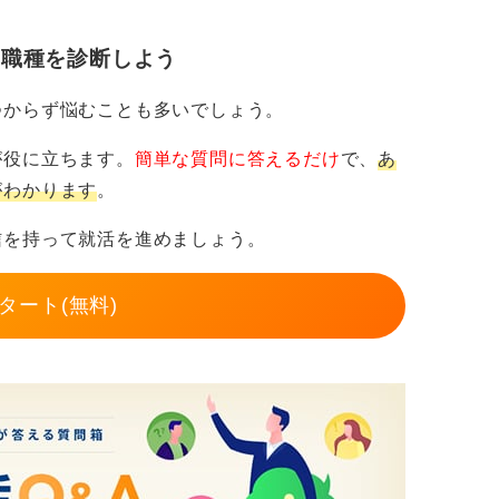
身につけよう
・職種を診断しよう
が問われるため機械代替が難しく、需要が高
つからず悩むことも多いでしょう。
が役に立ちます。
簡単な質問に答えるだけ
で、
あ
高め、判断力とコミュニケーション力を磨く
がわかります
。
信を持って就活を進めましょう。
いからこそ、自らの強みを戦略的に構築する
タート(無料)