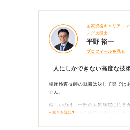
国家資格キャリアコン
ング技能士
平野 裕一
プロフィールを見る
人にしかできない高度な技
臨床検査技師の就職は決して楽では
せん。
厳しいのは、一部の人気病院に応募が
⋯続きを読む▼
より機械ができる検査が増えるなか
上がっています。