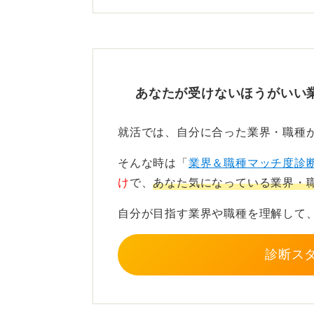
しかし就活生に人気の高い大規模病
設などは応募が集中しやすいです。
そこだけを目指すと「狭き門」に感
あなたが受けないほうがいい
柔軟な姿勢と熱意で内定を掴
就活では、自分に合った業界・職種
もし難しいと感じているのであれば
クや検診センター、企業の検査部門
そんな時は「
業界＆職種マッチ度診
け
で、
あなた気になっている業界・
大病院の正職員といった条件を絞り
で、その施設で何を学びたいか、夜
自分が目指す業界や職種を理解して
せることが、内定への大きなポイン
診断ス
0