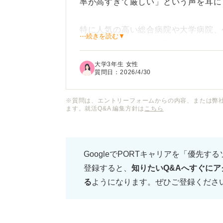
率が高すぎて厳しい」という声を耳に
特に人気の高い総合病院や大学病院、
⋯続きを読む▼
上位者でないと内定は取れないのでし
大学3年生 女性
また検体検査の自動化が進むなかで、
質問日：
2026/4/30
るために、どのようなスキルや資格を
※質問は、エントリーフォームからの内容、または弊
ます。就活Q&A 編集方針は
こちら
現在は「資格さえ取ればどこかには就
気がしているため、具体的にどのよう
れば内定を勝ち取れるのか教えていた
GoogleでPORTキャリアを「優先す
登録すると、
知りたいQ&Aへすぐにア
現在の臨床検査技師の求人動向のリア
る
ようになります。ぜひご登録くださ
材」になるための対策について具体的