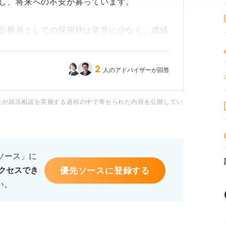
し、将来への不安が募っています。
公務員としての採用枠は非常に少なく、成績
ょうか？
2
人のアドバイザーが回答
これからの時代に臨床検査技師として生き残
学生のうちから取るべきか知りたいです。
社が就活相談を実施する過程の中で寄せられた内容を公開してい
職できるだろう」という考えでは通用しない
な基準で就職先を選び、どのような準備をす
だきたいです。
るソース」に
優先ソースに登録する
クセスでき
ルと、厳しい競争のなかでも「選ばれる人
い。
なアドバイスをお願いします。